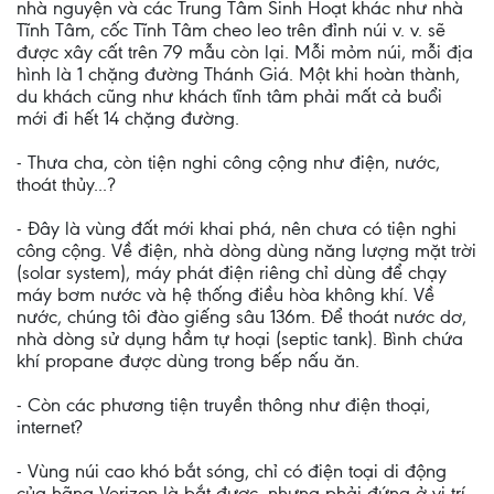
nhà nguyện và các Trung Tâm Sinh Hoạt khác như nhà
Tĩnh Tâm, cốc Tĩnh Tâm cheo leo trên đỉnh núi v. v. sẽ
được xây cất trên 79 mẫu còn lại. Mỗi mỏm núi, mỗi địa
hình là 1 chặng đường Thánh Giá. Một khi hoàn thành,
du khách cũng như khách tĩnh tâm phải mất cả buổi
mới đi hết 14 chặng đường.
- Thưa cha, còn tiện nghi công cộng như điện, nước,
thoát thủy...?
- Đây là vùng đất mới khai phá, nên chưa có tiện nghi
công cộng. Về điện, nhà dòng dùng năng lượng mặt trời
(solar system), máy phát điện riêng chỉ dùng để chạy
máy bơm nước và hệ thống điều hòa không khí. Về
nước, chúng tôi đào giếng sâu 136m. Để thoát nước dơ,
nhà dòng sử dụng hầm tự hoại (septic tank). Bình chứa
khí propane được dùng trong bếp nấu ăn.
- Còn các phương tiện truyền thông như điện thoại,
internet?
- Vùng núi cao khó bắt sóng, chỉ có điện toại di động
của hãng Verizon là bắt được, nhưng phải đứng ở vị trí