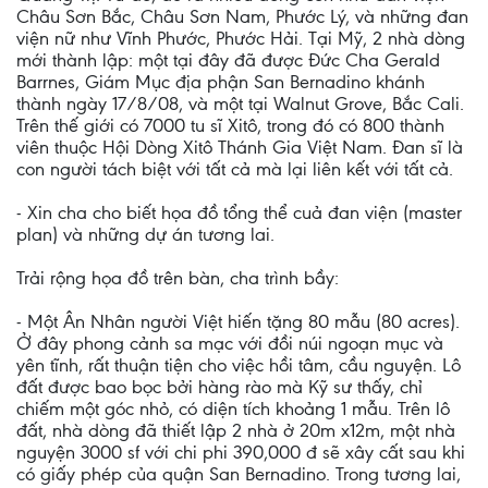
Châu Sơn Bắc, Châu Sơn Nam, Phước Lý, và những đan
viện nữ như Vĩnh Phước, Phước Hải. Tại Mỹ, 2 nhà dòng
mới thành lập: một tại đây đã được Đức Cha Gerald
Barrnes, Giám Mục địa phận San Bernadino khánh
thành ngày 17/8/08, và một tại Walnut Grove, Bắc Cali.
Trên thế giới có 7000 tu sĩ Xitô, trong đó có 800 thành
viên thuộc Hội Dòng Xitô Thánh Gia Việt Nam. Đan sĩ là
con người tách biệt với tất cả mà lại liên kết với tất cả.
- Xin cha cho biết họa đồ tổng thể cuả đan viện (master
plan) và những dự án tương lai.
Trải rộng họa đồ trên bàn, cha trình bầy:
- Một Ân Nhân người Việt hiến tặng 80 mẫu (80 acres).
Ở đây phong cảnh sa mạc với đồi núi ngoạn mục và
yên tĩnh, rất thuận tiện cho việc hồi tâm, cầu nguyện. Lô
đất được bao bọc bởi hàng rào mà Kỹ sư thấy, chỉ
chiếm một góc nhỏ, có diện tích khoảng 1 mẫu. Trên lô
đất, nhà dòng đã thiết lập 2 nhà ở 20m x12m, một nhà
nguyện 3000 sf với chi phi 390,000 đ sẽ xây cất sau khi
có giấy phép của quận San Bernadino. Trong tương lai,