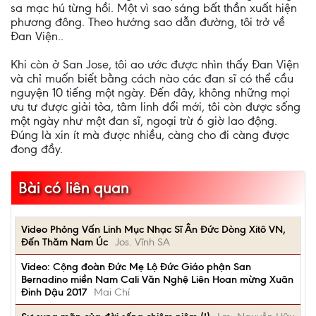
sa mạc hú từng hồi. Một vì sao sáng bất thần xuất hiện
phương đông. Theo hướng sao dẫn đường, tôi trở về
Đan Viện..
Khi còn ở San Jose, tôi ao ước được nhìn thấy Đan Viện
và chỉ muốn biết bằng cách nào các đan sĩ có thể cầu
nguyện 10 tiếng một ngày. Đến đây, không những mọi
ưu tư được giải tỏa, tâm linh đổi mới, tôi còn được sống
một ngày như một đan sĩ, ngoại trừ 6 giờ lao động.
Đúng là xin ít mà được nhiều, càng cho đi càng được
đong đầy.
Bài có liên quan
Video Phỏng Vấn Linh Mục Nhạc Sĩ Ân Đức Dòng Xitô VN,
Đến Thăm Nam Úc
Jos. Vĩnh SA
Video: Cộng đoàn Đức Mẹ Lộ Đức Giáo phận San
Bernadino miền Nam Cali Văn Nghệ Liên Hoan mừng Xuân
Đinh Dậu 2017
Mai Chí