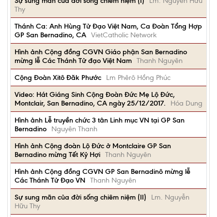
Sự sung mãn của đời sống chiêm niệm (I)
Lm. Nguyễn Hữu
Thy
Thánh Ca: Anh Hùng Tử Đạo Việt Nam, Ca Đoàn Tổng Hợp
GP San Bernadino, CA
VietCatholic Network
Hình ảnh Cộng đồng CGVN Giáo phận San Bernadino
mừng lễ Các Thánh Tử đạo Việt Nam
Thanh Nguyên
Cộng Đoàn Xitô Đăk Phước
Lm Phêrô Hồng Phúc
Video: Hát Giáng Sinh Cộng Đoàn Đức Mẹ Lộ Đức,
Montclair, San Bernadino, CA ngày 25/12/2017.
Hóa Dung
Hình ảnh Lễ truyền chức 3 tân Linh mục VN tại GP San
Bernadino
Nguyên Thanh
Hình ảnh Cộng đoàn Lộ Đức ở Montclaire GP San
Bernadino mừng Tết Kỷ Hợi
Thanh Nguyên
Hình ảnh Cộng đồng CGVN GP San Bernadinô mừng lễ
Các Thánh Tử Đạo VN
Thanh Nguyên
Sự sung mãn của đời sống chiêm niệm (II)
Lm. Nguyễn
Hữu Thy