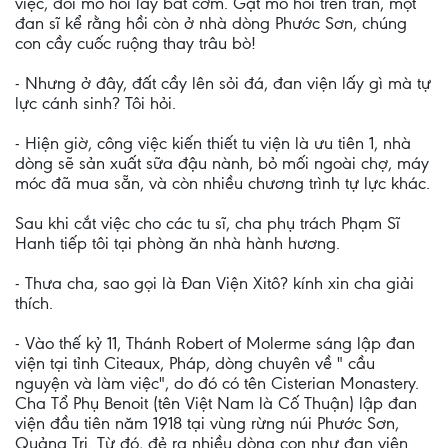
việc, đổi mồ hôi lấy bát cơm. Gạt mồ hôi trên trán, một
đan sĩ kể rằng hồi còn ở nhà dòng Phước Sơn, chúng
con cầy cuốc ruộng thay trâu bò!
- Nhưng ở đây, đất cầy lên sỏi đá, đan viện lấy gì mà tự
lực cánh sinh? Tôi hỏi.
- Hiện giờ, công việc kiến thiết tu viện là ưu tiên 1, nhà
dòng sẽ sản xuất sữa đậu nành, bỏ mối ngoài chợ, máy
móc đã mua sẵn, và còn nhiều chương trình tự lực khác.
Sau khi cắt việc cho các tu sĩ, cha phụ trách Phạm Sĩ
Hanh tiếp tôi tại phòng ăn nhà hành hương.
- Thưa cha, sao gọi là Đan Viện Xitô? kính xin cha giải
thích.
- Vào thế kỷ 11, Thánh Robert of Molerme sáng lập đan
viện tại tỉnh Citeaux, Pháp, dòng chuyên về " cầu
nguyện và làm việc", do đó có tên Cisterian Monastery.
Cha Tổ Phụ Benoit (tên Việt Nam là Cố Thuận) lập đan
viện đầu tiên năm 1918 tại vùng rừng núi Phước Sơn,
Quảng Trị. Từ đó, đẻ ra nhiều dòng con như đan viện