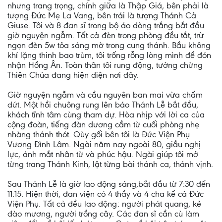
nhưng trang trọng, chính giữa là Thập Giá, bên phải là
tượng Đức Mẹ La Vang, bên trái là tượng Thánh Cả
Giuse. Tôi và 8 đan sĩ trong bộ áo dòng trắng bắt đầu
giờ nguyện ngẫm. Tất cả đèn trong phòng đều tắt, trừ
ngọn đèn 5w tỏa sáng mờ trong cung thánh. Bầu không
khí lặng thinh bao trùm, tôi trống rỗng lòng mình để đón
nhận Hồng Ân. Toàn thân tôi rung động, tưởng chừng
Thiên Chúa đang hiện diện nơi đây.
Giờ nguyện ngẫm và cầu nguyên ban mai vừa chấm
dứt. Một hồi chuông rung lên báo Thánh Lễ bắt đầu,
khách tĩnh tâm cùng tham dự. Hòa nhịp với lời ca của
cộng đoàn, tiếng đàn dương cầm từ cuối phòng nhẹ
nhàng thánh thót. Qùy gối bên tôi là Đức Viện Phụ
Vương Đình Lâm. Ngài năm nay ngoài 80, giầu nghị
lực, ánh mắt nhân từ và phúc hậu. Ngài giúp tôi mở
từng trang Thánh Kinh, lật từng bài thánh ca, thánh vịnh.
Sau Thánh Lễ là giờ lao động sáng,bắt đầu từ 7:30 đến
11:15. Hiện thời, đan viện có 4 thầy và 4 cha kể cả Đức
Viện Phụ. Tất cả đều lao động: người phát quang, kẻ
đào mương, người trồng cây. Các đan sĩ cần cù làm