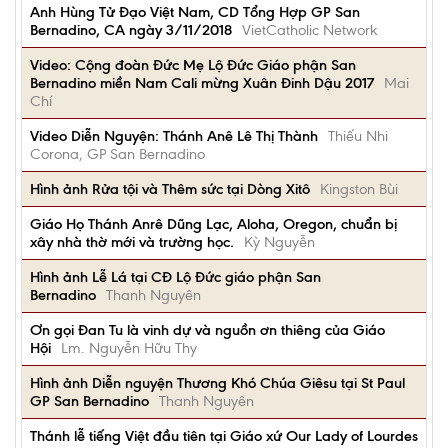
Anh Hùng Tử Đạo Việt Nam, CD Tổng Hợp GP San
Bernadino, CA ngày 3/11/2018
VietCatholic Network
Video: Cộng đoàn Đức Mẹ Lộ Đức Giáo phận San
Bernadino miền Nam Cali mừng Xuân Đinh Dậu 2017
Mai
Chí
Video Diễn Nguyện: Thánh Anê Lê Thị Thành
Thiếu Nhi
Corona, GP San Bernadino
Hình ảnh Rửa tội và Thêm sức tại Dòng Xitô
Kingston Bùi
Giáo Họ Thánh Anrê Dũng Lạc, Aloha, Oregon, chuẩn bị
xây nhà thờ mới và trường học.
Kỳ Nguyễn
Hình ảnh Lễ Lá tại CĐ Lộ Đức giáo phận San
Bernadino
Thanh Nguyên
Ơn gọi Đan Tu là vinh dự và nguồn ơn thiêng của Giáo
Hội
Lm. Nguyễn Hữu Thy
Hình ảnh Diễn nguyện Thương Khó Chúa Giêsu tại St Paul
GP San Bernadino
Thanh Nguyên
Thánh lễ tiếng Việt đầu tiên tại Giáo xứ Our Lady of Lourdes