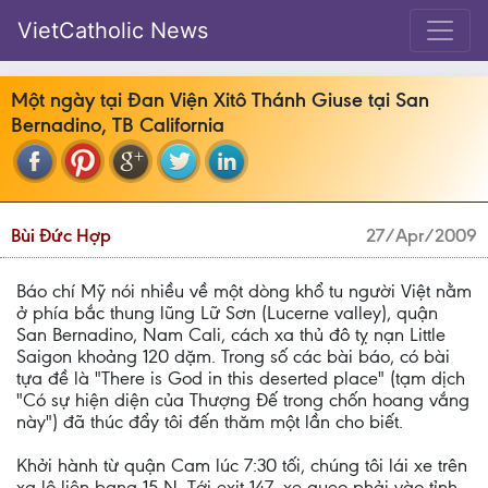
VietCatholic News
Một ngày tại Đan Viện Xitô Thánh Giuse tại San
Bernadino, TB California
Bùi Đức Hợp
27/Apr/2009
Báo chí Mỹ nói nhiều về một dòng khổ tu người Việt nằm
ở phía bắc thung lũng Lữ Sơn (Lucerne valley), quận
San Bernadino, Nam Cali, cách xa thủ đô tỵ nạn Little
Saigon khoảng 120 dặm. Trong số các bài báo, có bài
tựa đề là "There is God in this deserted place" (tạm dịch
"Có sự hiện diện của Thượng Đế trong chốn hoang vắng
này") đã thúc đẩy tôi đến thăm một lần cho biết.
Khởi hành từ quận Cam lúc 7:30 tối, chúng tôi lái xe trên
xa lộ liên bang 15 N. Tới exit 147, xe quẹo phải vào tỉnh