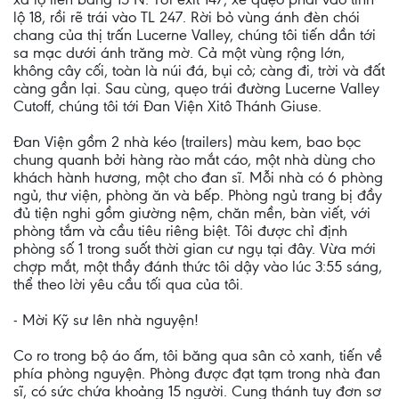
lộ 18, rồi rẽ trái vào TL 247. Rời bỏ vùng ánh đèn chói
chang của thị trấn Lucerne Valley, chúng tôi tiến dần tới
sa mạc dưới ánh trăng mờ. Cả một vùng rộng lớn,
không cây cối, toàn là núi đá, bụi cỏ; càng đi, trời và đất
càng gần lại. Sau cùng, quẹo trái đường Lucerne Valley
Cutoff, chúng tôi tới Đan Viện Xitô Thánh Giuse.
Đan Viện gồm 2 nhà kéo (trailers) màu kem, bao bọc
chung quanh bởi hàng rào mắt cáo, một nhà dùng cho
khách hành hương, một cho đan sĩ. Mỗi nhà có 6 phòng
ngủ, thư viện, phòng ăn và bếp. Phòng ngủ trang bị đầy
đủ tiện nghi gồm giường nệm, chăn mền, bàn viết, với
phòng tắm và cầu tiêu riêng biệt. Tôi được chỉ định
phòng số 1 trong suốt thời gian cư ngụ tại đây. Vừa mới
chợp mắt, một thầy đánh thức tôi dậy vào lúc 3:55 sáng,
thể theo lời yêu cầu tối qua của tôi.
- Mời Kỹ sư lên nhà nguyện!
Co ro trong bộ áo ấm, tôi băng qua sân cỏ xanh, tiến về
phía phòng nguyện. Phòng được đạt tạm trong nhà đan
sĩ, có sức chứa khoảng 15 người. Cung thánh tuy đơn sơ