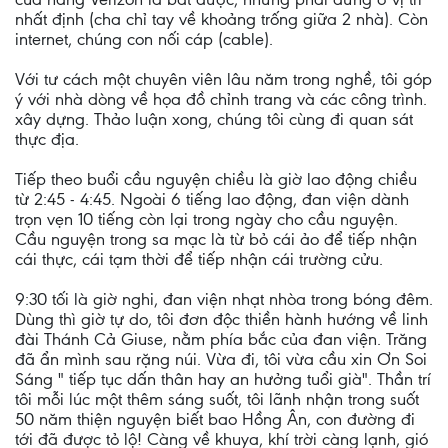
nhất định (cha chỉ tay về khoảng trống giữa 2 nhà). Còn
internet, chúng con nối cáp (cable).
Với tư cách một chuyên viên lâu năm trong nghề, tôi góp
ý với nhà dòng về họa đồ chỉnh trang và các công trình.
xây dựng. Thảo luận xong, chúng tôi cùng đi quan sát
thực địa.
Tiếp theo buổi cầu nguyện chiều là giờ lao động chiều
từ 2:45 - 4:45. Ngoài 6 tiếng lao động, đan viện dành
trọn vẹn 10 tiếng còn lại trong ngày cho cầu nguyện.
Cầu nguyện trong sa mạc là từ bỏ cái ảo để tiếp nhận
cái thực, cái tạm thời để tiếp nhận cái trường cửu.
9:30 tối là giờ nghi, đan viện nhạt nhòa trong bóng đêm.
Dùng thì giờ tự do, tôi đơn độc thiền hành hướng về linh
đài Thánh Cả Giuse, nằm phía bắc của đan viện. Trăng
đã ẩn mình sau rặng núi. Vừa đi, tôi vừa cầu xin Ơn Soi
Sáng " tiếp tục dấn thân hay an hưởng tuổi già". Thần trí
tôi mỗi lúc một thêm sáng suốt, tôi lãnh nhận trong suốt
50 năm thiện nguyện biết bao Hồng Ân, con đường đi
tới đã được tỏ lộ! Càng về khuya, khí trời càng lạnh, gió