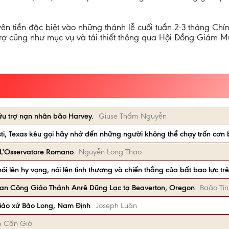
n tiền đặc biệt vào những thánh lễ cuối tuần 2-3 tháng Chín
rợ cũng như mục vụ và tái thiết thông qua Hội Đồng Giám M
u trợ nạn nhân bão Harvey.
Giuse Thẩm Nguyễn
i, Texas kêu gọi hãy nhớ đến những người không thể chạy trốn cơn 
 L'Osservatore Romano
Nguyễn Long Thao
nói lên hy vọng, nói lên tình thương và chiến thắng của bất bạo lực tr
òan Công Giáo Thánh Anrê Dũng Lạc tạ Beaverton, Oregon
Baảo Tịn
giáo xứ Bảo Long, Nam Định
Joseph Luân
m Cần Giờ