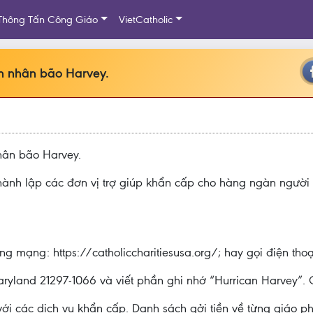
Thông Tấn Công Giáo
VietCatholic
n nhân bão Harvey.
hân bão Harvey.
thành lập các đơn vị trợ giúp khẩn cấp cho hàng ngàn người 
 mạng: https://catholiccharitiesusa.org/; hay gọi điện thoạ
aryland 21297-1066 và viết phần ghi nhớ “Hurrican Harvey”. C
i các dịch vụ khẩn cấp. Danh sách gởi tiền về từng giáo p