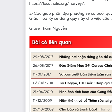
https://txcatholic.org/harvey/.
3/Các giáo phận địa phương sẽ có buổi quyê
Giáo Hoa Kỳ sẽ dùng quỹ này cho việc cứu t
Giuse Thẩm Nguyễn
Bài có liên quan
29/08/2017
Những nơi nhận đóng góp để cứ
26/08/2017
Đức Giám Mục GP. Corpus Christ
11/01/2017
Vatican xuất bản thêm tuần san
06/06/2010
Tại Chrype, ĐTC nói: ''Thập giá 
21/04/2010
Hình ảnh sinh hoạt của Cộng Đ
11/12/2009
Năm thánh và Lễ Thêm sức tại 
25/10/2009
Chờ bão và tránh bão!
Hai Tô