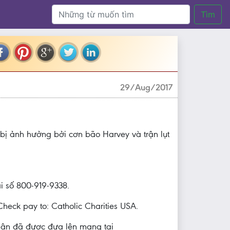
Tìm
29/Aug/2017
bị ảnh hưởng bởi cơn bão Harvey và trận lụt
i số 800-919-9338.
heck pay to: Catholic Charities USA.
hận đã được đưa lên mạng tại