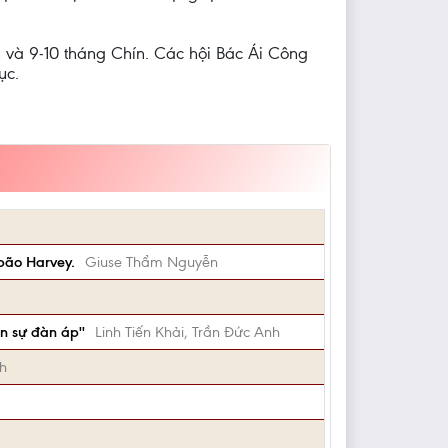
 và 9-10 tháng Chín. Các hội Bác Ái Công
ục.
bão Harvey.
Giuse Thẩm Nguyễn
ên sự đàn áp''
Linh Tiến Khải, Trần Đức Anh
h