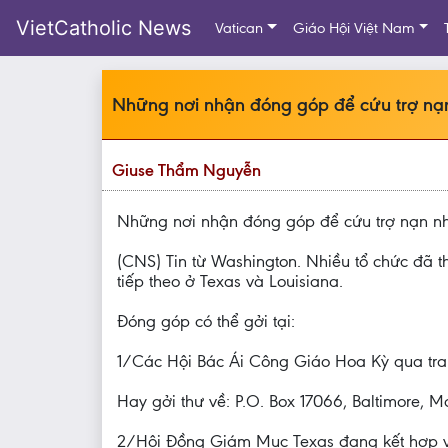
VietCatholic News
Vatican
Giáo Hội Việt Nam
Những nơi nhận đóng góp để cứu trợ nạ
Giuse Thẩm Nguyễn
Những nơi nhận đóng góp để cứu trợ nạn n
(CNS) Tin từ Washington. Nhiều tổ chức đã 
tiếp theo ở Texas và Louisiana.
Đóng góp có thể gởi tại:
1/Các Hội Bác Ái Công Giáo Hoa Kỳ qua trang
Hay gởi thư về: P.O. Box 17066, Baltimore, M
2/Hội Đồng Giám Mục Texas đang kết hợp vớ