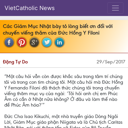
VietCatholic News
Các Giám Mục Nhật bày tỏ lòng biết ơn đối với
chuyến viếng thăm của Đức Hồng Y Filoni
Đặng Tự Do
29/Sep/2017
“Một câu hỏi vẫn còn được khắc sâu trong tâm trí chúng
tôi và trong con tim chúng tôi. Một câu hỏi mà Đức Hồng
Y Fernando Filoni đã thách thức chúng tôi trong chuyến
viếng thăm mục vụ của ngài: ‘Tôi hỏi anh chị em Phúc
Âm có cần ở Nhật nữa không? Ở đâu và làm thế nào
để Phúc Âm hóa?’”
Đức Cha Isao Kikuchi, một nhà truyền giáo Dòng Ngôi
Lời, Giám Mục giáo phận Niigata và là Chủ tịch Caritas
Nhật Bản, nói với thông tấn xã Fides của Bộ Truyền