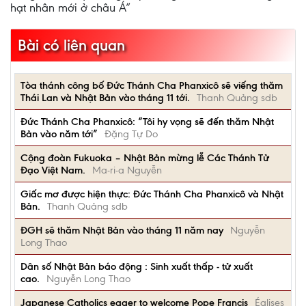
hạt nhân mới ở châu Á”
Bài có liên quan
Tòa thánh công bố Đức Thánh Cha Phanxicô sẽ viếng thăm
Thái Lan và Nhật Bản vào tháng 11 tới.
Thanh Quảng sdb
Đức Thánh Cha Phanxicô: “Tôi hy vọng sẽ đến thăm Nhật
Bản vào năm tới”
Đặng Tự Do
Cộng đoàn Fukuoka – Nhật Bản mừng lễ Các Thánh Tử
Đạo Việt Nam.
Ma-ri-a Nguyễn
Giấc mơ được hiện thực: Đức Thánh Cha Phanxicô và Nhật
Bản.
Thanh Quảng sdb
ĐGH sẽ thăm Nhật Bản vào tháng 11 năm nay
Nguyễn
Long Thao
Dân số Nhật Bản báo động : Sinh xuất thấp - tử xuất
cao.
Nguyễn Long Thao
Japanese Catholics eager to welcome Pope Francis
Églises