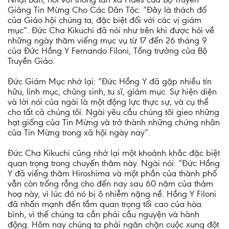
Giảng Tin Mừng Cho Các Dân Tộc: “Đây là thách đố
của Giáo hội chúng ta, đặc biệt đối với các vị giám
mục”. Đức Cha Kikuchi đã nói như trên khi được hỏi về
những ngày thăm viếng mục vụ từ 17 đến 26 tháng 9
của Đức Hồng Y Fernando Filoni, Tổng trưởng của Bộ
Truyền Giáo.
Đức Giám Mục nhớ lại: “Đức Hồng Y đã gặp nhiều tín
hữu, linh mục, chủng sinh, tu sĩ, giám mục. Sự hiện diện
và lời nói của ngài là một động lực thực sự, và cụ thể
cho tất cả chúng tôi. Ngài yêu cầu chúng tôi gieo những
hạt giống của Tin Mừng và trở thành những chứng nhân
của Tin Mừng trong xã hội ngày nay”.
Đức Cha Kikuchi cũng nhớ lại một khoảnh khắc đặc biệt
quan trọng trong chuyến thăm này. Ngài nói: “Đức Hồng
Y đã viếng thăm Hiroshima và một phần của thành phố
vẫn còn trống rỗng cho đến nay sau 60 năm của thảm
hoạ này, vì lúc đó nó bị ô nhiễm nặng nề. Hồng Y Filoni
đã nhấn mạnh đến tầm quan trọng tối cao của hòa
bình, vì thế chúng ta cần phải cầu nguyện và hành
động. Hôm nay chúng ta phải ngăn chặn cuộc xung đột