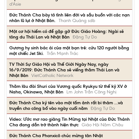
d'Asie
Đức Thánh Cha bày tỏ tình liên đới và sầu buồn với các nạn
nhân lũ lụt ở Nhật Bản.
Thanh Quảng sdb
Một cơ hội hiếm có để gặp gỡ Đức Giáo Hoàng: Ngài sẽ
tông du Thái Lan và Nhật Bản
Đặng Tự Do
Gương hy sinh bác ái của một bạn trẻ: cứu 120 người bằng
một chiếc Jet Ski.
Trần Mạnh Trác
TV Thời Sự Giáo Hội và Thế Giới Ngày Nay, ngày
16/9/2019: Đức Thánh Cha sẽ viếng thăm Thái Lan và
Nhật Bản
VietCatholic Network
Thăm lâu đài Shuri của Vương quốc Ryukyu từ thế kỷ XV ở
Naha, Okinawa, Nhật Bản
Lm John Trần Công Nghị
Đức Thánh Cha ký tên vào một tấm ảnh rất bi thảm …và
truyền cho công bố vào ngày cuối năm
Đặng Tự Do
Video: Ước mơ rao giảng Tin Mừng tại Nhật của Đức Thánh
Cha đang dần trở thành hiện thực
Giáo Hội Năm Châu
Đức Thánh Cha Phanxicô chúc mừng tân Nhật