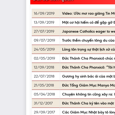
16/09/2019
Video: Ước mơ rao giảng Tin M
13/09/2019
Một cơ hội hiếm có để gặp gỡ 
27/07/2019
Japanese Catholics eager to w
09/07/2019
Trước thềm chuyến tông du của 
24/05/2019
Lòng tôn trọng sự thật lịch sử
02/05/2019
Đức Thánh Cha Phanxicô chúc
12/09/2018
Đức Thánh Cha Phanxicô: “Tôi 
22/07/2018
Gương hy sinh bác ái của một b
21/05/2018
Đức Tổng Giám Mục Manyo Mae
05/04/2018
Chuyện không tin cũng xảy ra: N
31/12/2017
Đức Thánh Cha ký tên vào một 
29/09/2017
Các Giám Mục Nhật bày tỏ lòng 