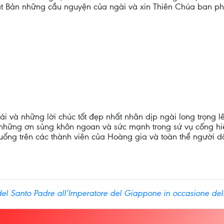
ật Bản những cầu nguyện của ngài và xin Thiên Chúa ban ph
ái và những lời chúc tốt đẹp nhất nhân dịp ngài long trọng l
những ơn sủng khôn ngoan và sức mạnh trong sứ vụ cống hiến
uống trên các thành viên của Hoàng gia và toàn thể người d
l Santo Padre all’Imperatore del Giappone in occasione dell