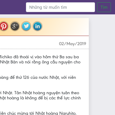
Tìm
02/May/2019
ichiko đã thoái vị vào hôm thứ Ba sau ba
n Nhật Bản và nói rằng ông cầu nguyện cho
àng đế thứ 126 của nước Nhật, với niên
ời Nhật. Tân Nhật hoàng nguyện tuân theo
hật hoàng là không để bị các thế lực chính
iện chúc mừng tới Nhật hoàng Naruhito,