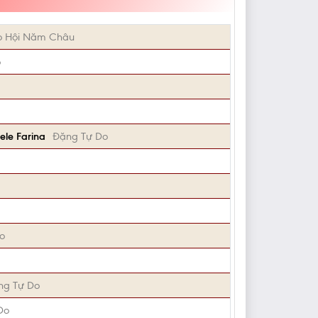
o Hội Năm Châu
o
ele Farina
Đặng Tự Do
o
ng Tự Do
Do