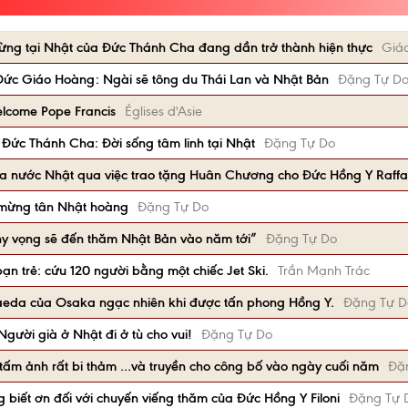
ừng tại Nhật của Đức Thánh Cha đang dần trở thành hiện thực
Giá
Đức Giáo Hoàng: Ngài sẽ tông du Thái Lan và Nhật Bản
Đặng Tự D
elcome Pope Francis
Églises d'Asie
Đức Thánh Cha: Đời sống tâm linh tại Nhật
Đặng Tự Do
 của nước Nhật qua việc trao tặng Huân Chương cho Đức Hồng Y Raffa
 mừng tân Nhật hoàng
Đặng Tự Do
hy vọng sẽ đến thăm Nhật Bản vào năm tới”
Đặng Tự Do
ạn trẻ: cứu 120 người bằng một chiếc Jet Ski.
Trần Mạnh Trác
da của Osaka ngạc nhiên khi được tấn phong Hồng Y.
Đặng Tự D
gười già ở Nhật đi ở tù cho vui!
Đặng Tự Do
tấm ảnh rất bi thảm …và truyền cho công bố vào ngày cuối năm
Đặ
biết ơn đối với chuyến viếng thăm của Đức Hồng Y Filoni
Đặng Tự 