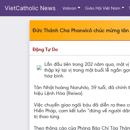
VietCatholic News
Vatican
Giáo Hội Việt Nam
Đức Thánh Cha Phanxicô chúc mừng tân
Đặng Tự Do
Lần đầu tiên trong 202 năm qua, một v
thập kỷ tại vị trong một buổi lễ ngắn 
hòa bình.
Tân Nhật hoàng Naruhito, 59 tuổi, đã chính
hiệu Lệnh Hòa (Reiwa).
Việc chuyển giao ngôi báu đã diễn ra theo 
Hiến Pháp, cam kết luôn “đứng về người dân”
trị thao túng.
Theo thông cáo của Phòng Báo Chí Tòa Thán