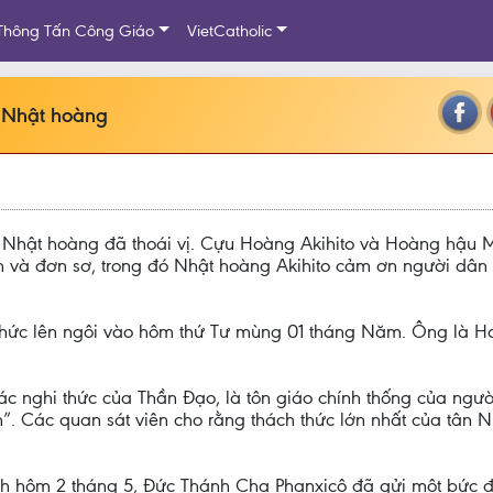
Thông Tấn Công Giáo
VietCatholic
 Nhật hoàng
ị Nhật hoàng đã thoái vị. Cựu Hoàng Akihito và Hoàng hậu M
gọn và đơn sơ, trong đó Nhật hoàng Akihito cảm ơn người dâ
 thức lên ngôi vào hôm thứ Tư mùng 01 tháng Năm. Ông là Ho
các nghi thức của Thần Đạo, là tôn giáo chính thống của ngư
. Các quan sát viên cho rằng thách thức lớn nhất của tân N
h hôm 2 tháng 5, Đức Thánh Cha Phanxicô đã gửi một bức đ