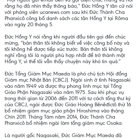
rằng họ đã nhìn thấy thông báo,” Đức Hồng Y tân cử nói
với phóng viên ucanews.com sau khi Đức Thánh Cha
Phanxicô công bố danh sách các tân Hồng Y tại Rôma
vào ngày 20 tháng 5.
Đức Hồng Y nói rằng khi người đầu tiên gọi đến chúc
mừng, “bản thân tôi không biết về việc công bố này và
tôi không hề được tiếp xúc trước. Bản thân tôi không
nghĩ rằng tôi là người phù hợp nhất để trở thành một
Hồng Y, vì thế tôi vẫn thấy chuyện này khó tin quá.”
Đức Tổng Giám Mục Maeda là phó chủ tịch Hội đồng
Giám mục Nhật Bản (CBCJ). Ngài sinh ở tỉnh Nagasaki
vào năm 1949 và được thụ phong linh mục tại Tổng
Giáo Phận Nagasaki vào năm 1975. Sau khi phục vụ
trong thời gian từ 2006 đến 2011 với tư cách tổng thư ký
của CBCJ, ngài được Đức Giáo Hoàng Bênêđíctô thứ 16
bổ nhiệm giám mục giáo phận Hiroshima vào tháng
Chín 2011. Tháng Tám năm 2014, Đức Thánh Cha
Phanxicô bổ nhiệm ngài làm tổng giám mục Osaka.
Là người gốc Nagasaki, Đức Giám Mục Maeda đã