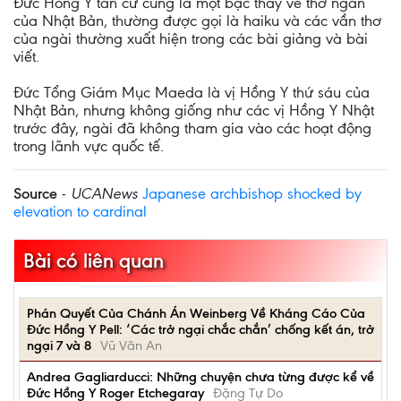
Đức Hồng Y tân cử cũng là một bậc thầy về thơ ngắn
của Nhật Bản, thường được gọi là haiku và các vần thơ
của ngài thường xuất hiện trong các bài giảng và bài
viết.
Đức Tổng Giám Mục Maeda là vị Hồng Y thứ sáu của
Nhật Bản, nhưng không giống như các vị Hồng Y Nhật
trước đây, ngài đã không tham gia vào các hoạt động
trong lãnh vực quốc tế.
Source
-
UCANews
Japanese archbishop shocked by
elevation to cardinal
Bài có liên quan
Phán Quyết Của Chánh Án Weinberg Về Kháng Cáo Của
Đức Hồng Y Pell: ‘Các trở ngại chắc chắn’ chống kết án, trở
ngại 7 và 8
Vũ Văn An
Andrea Gagliarducci: Những chuyện chưa từng được kể về
Đức Hồng Y Roger Etchegaray
Đặng Tự Do