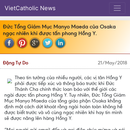
VietCatholic News
Đức Tổng Giám Mục Manyo Maeda của Osaka
ngạc nhiên khi được tấn phong Hồng Y.
Đặng Tự Do
21/May/2018
Theo tin tưởng của nhiều người, các vị tân Hồng Y
phải được tiếp xúc và thông báo trước khi Đức
Thánh Cha chính thức loan báo với thế giới các
ngài được tấn phong Hồng Y. Tuy nhiên, Đức Tổng Giám
Mục Manyo Maeda của tổng giáo phận Osaka khẳng
định một cách dứt khoát rằng ngài hoàn toàn không hề
được biết trước và vô cùng ngạc nhiên khi hay tin mình
sẽ được nâng lên hàng Hồng Y.
“Mọi người gửi email đến và gọi điện chúc mừng và nói