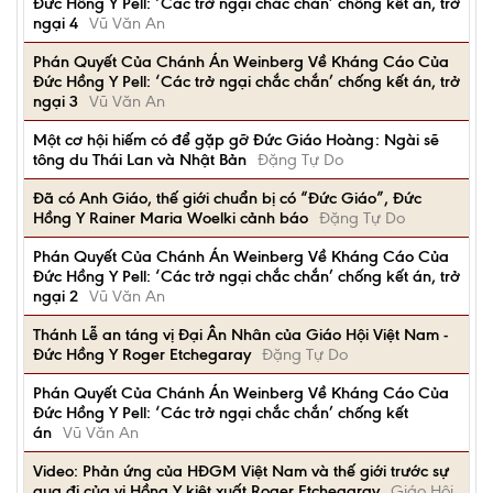
Đức Hồng Y Pell: ‘Các trở ngại chắc chắn’ chống kết án, trở
ngại 4
Vũ Văn An
Phán Quyết Của Chánh Án Weinberg Về Kháng Cáo Của
Đức Hồng Y Pell: ‘Các trở ngại chắc chắn’ chống kết án, trở
ngại 3
Vũ Văn An
Một cơ hội hiếm có để gặp gỡ Đức Giáo Hoàng: Ngài sẽ
tông du Thái Lan và Nhật Bản
Đặng Tự Do
Đã có Anh Giáo, thế giới chuẩn bị có “Đức Giáo”, Đức
Hồng Y Rainer Maria Woelki cảnh báo
Đặng Tự Do
Phán Quyết Của Chánh Án Weinberg Về Kháng Cáo Của
Đức Hồng Y Pell: ‘Các trở ngại chắc chắn’ chống kết án, trở
ngại 2
Vũ Văn An
Thánh Lễ an táng vị Đại Ân Nhân của Giáo Hội Việt Nam -
Đức Hồng Y Roger Etchegaray
Đặng Tự Do
Phán Quyết Của Chánh Án Weinberg Về Kháng Cáo Của
Đức Hồng Y Pell: ‘Các trở ngại chắc chắn’ chống kết
án
Vũ Văn An
Video: Phản ứng của HĐGM Việt Nam và thế giới trước sự
qua đi của vị Hồng Y kiệt xuất Roger Etchegaray
Giáo Hội