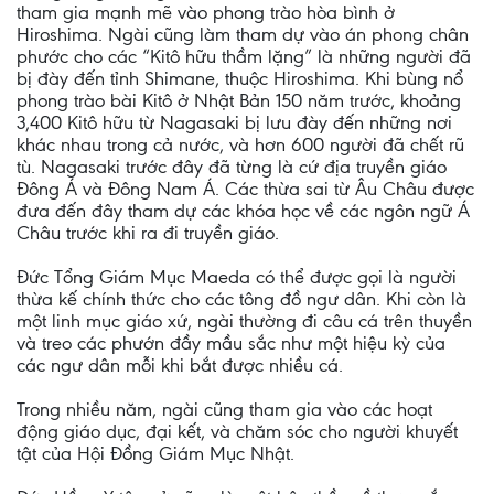
tham gia mạnh mẽ vào phong trào hòa bình ở
Hiroshima. Ngài cũng làm tham dự vào án phong chân
phước cho các “Kitô hữu thầm lặng” là những người đã
bị đày đến tỉnh Shimane, thuộc Hiroshima. Khi bùng nổ
phong trào bài Kitô ở Nhật Bản 150 năm trước, khoảng
3,400 Kitô hữu từ Nagasaki bị lưu đày đến những nơi
khác nhau trong cả nước, và hơn 600 người đã chết rũ
tù. Nagasaki trước đây đã từng là cứ địa truyền giáo
Đông Á và Đông Nam Á. Các thừa sai từ Âu Châu được
đưa đến đây tham dự các khóa học về các ngôn ngữ Á
Châu trước khi ra đi truyền giáo.
Đức Tổng Giám Mục Maeda có thể được gọi là người
thừa kế chính thức cho các tông đồ ngư dân. Khi còn là
một linh mục giáo xứ, ngài thường đi câu cá trên thuyền
và treo các phướn đầy mầu sắc như một hiệu kỳ của
các ngư dân mỗi khi bắt được nhiều cá.
Trong nhiều năm, ngài cũng tham gia vào các hoạt
động giáo dục, đại kết, và chăm sóc cho người khuyết
tật của Hội Đồng Giám Mục Nhật.