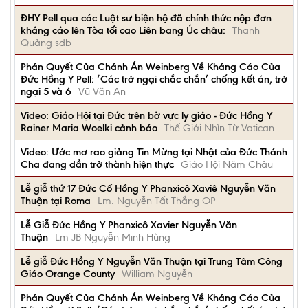
ĐHY Pell qua các Luật sư biện hộ đã chính thức nộp đơn
kháng cáo lên Tòa tối cao Liên bang Úc châu:
Thanh
Quảng sdb
Phán Quyết Của Chánh Án Weinberg Về Kháng Cáo Của
Đức Hồng Y Pell: ‘Các trở ngại chắc chắn’ chống kết án, trở
ngại 5 và 6
Vũ Văn An
Video: Giáo Hội tại Đức trên bờ vực ly giáo - Đức Hồng Y
Rainer Maria Woelki cảnh báo
Thế Giới Nhìn Từ Vatican
Video: Ước mơ rao giảng Tin Mừng tại Nhật của Đức Thánh
Cha đang dần trở thành hiện thực
Giáo Hội Năm Châu
Lễ giỗ thứ 17 Đức Cố Hồng Y Phanxicô Xaviê Nguyễn Văn
Thuận tại Roma
Lm. Nguyễn Tất Thắng OP
Lễ Giỗ Đức Hồng Y Phanxicô Xavier Nguyễn Văn
Thuận
Lm JB Nguyễn Minh Hùng
Lễ giỗ Đức Hồng Y Nguyễn Văn Thuận tại Trung Tâm Công
Giáo Orange County
William Nguyễn
Phán Quyết Của Chánh Án Weinberg Về Kháng Cáo Của