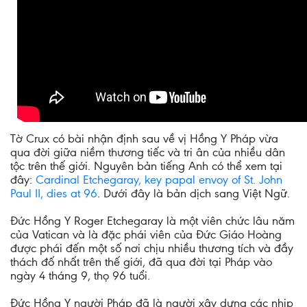
Tờ Crux có bài nhận định sau về vị Hồng Y Pháp vừa
qua đời giữa niềm thương tiếc và tri ân của nhiều dân
tộc trên thế giới. Nguyên bản tiếng Anh có thể xem tại
đây:
Cardinal Etchegaray, key papal envoy of St. John
Paul II, dies at 96
. Dưới đây là bản dịch sang Việt Ngữ.
Đức Hồng Y Roger Etchegaray là một viên chức lâu năm
của Vatican và là đặc phái viên của Đức Giáo Hoàng
được phái đến một số nơi chịu nhiều thương tích và đầy
thách đố nhất trên thế giới, đã qua đời tại Pháp vào
ngày 4 tháng 9, thọ 96 tuổi.
Đức Hồng Y người Pháp đã là người xây dựng các nhịp