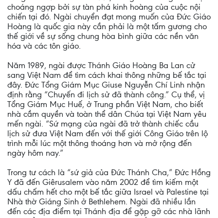
choáng ngợp bởi sự tàn phá kinh hoàng của cuộc nội
chiến tại đó. Ngài chuyển đạt mong muốn của Đức Giáo
Hoàng là quốc gia này cần phải là một tấm gương cho
thế giới về sự sống chung hòa bình giữa các nền văn
hóa và các tôn giáo.
Năm 1989, ngài được Thánh Giáo Hoàng Ba Lan cử
sang Việt Nam để tìm cách khai thông những bế tắc tại
đây. Đức Tổng Giám Mục Giuse Nguyễn Chí Linh nhận
định rằng “Chuyến đi lịch sử đã thành công.” Cụ thể, vị
Tổng Giám Mục Huế, ở Trung phần Việt Nam, cho biết
nhà cầm quyền và toàn thể dân Chúa tại Việt Nam yêu
mến ngài. “Sứ mạng của ngài đã trở thành chiếc cầu
lịch sử đưa Việt Nam đến với thế giới Công Giáo trên lộ
trình mỗi lúc một thông thoáng hơn và mở rộng đến
ngày hôm nay.”
Trong tư cách là “sứ giả của Đức Thánh Cha,” Đức Hồng
Y đã đến Giêrusalem vào năm 2002 để tìm kiếm một
dấu chấm hết cho một bế tắc giữa Israel và Palestine tại
Nhà thờ Giáng Sinh ở Bethlehem. Ngài đã nhiều lần
đến các địa điểm tại Thánh địa để gặp gỡ các nhà lãnh