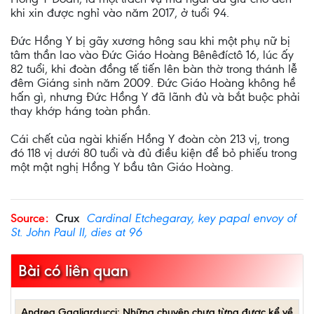
khi xin được nghỉ vào năm 2017, ở tuổi 94.
Đức Hồng Y bị gãy xương hông sau khi một phụ nữ bị
tâm thần lao vào Đức Giáo Hoàng Bênêđíctô 16, lúc ấy
82 tuổi, khi đoàn đồng tế tiến lên bàn thờ trong thánh lễ
đêm Giáng sinh năm 2009. Đức Giáo Hoàng không hề
hấn gì, nhưng Đức Hồng Y đã lãnh đủ và bắt buộc phải
thay khớp háng toàn phần.
Cái chết của ngài khiến Hồng Y đoàn còn 213 vị, trong
đó 118 vị dưới 80 tuổi và đủ điều kiện để bỏ phiếu trong
một mật nghị Hồng Y bầu tân Giáo Hoàng.
Source:
Crux
Cardinal Etchegaray, key papal envoy of
St. John Paul II, dies at 96
Bài có liên quan
Andrea Gagliarducci: Những chuyện chưa từng được kể về