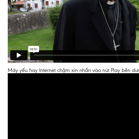
Máy yếu hay Internet chậm xin nhấn vào nút Play bên dư