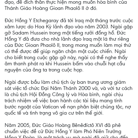
đạo, để đích thân thực hiện mong muốn hòa bình của
Thánh Giáo Hoàng Gioan Phaolô II ở đó.
Đức Hồng Y Etchegaray đã tới Iraq một tháng trước cuộc
xâm lược do Hoa Kỳ lãnh đạo vào năm 2003. Ngài gặp
gỡ Sadam Hussein trong một tiếng rưỡi đồng hồ. Đức
Hồng Y đã đưa cho nhà lãnh đạo Iraq một lá thư riêng
của Đức Gioan Phaolô II, trong mong muốn làm mọi thứ
có thể được để giúp ngăn chặn một cuộc chiến. Ngài
cho biết trong cuộc gặp gỡ này, ngài có thể nghe thấy
âm thanh phát ra khi Hussein bấm vào chuỗi hạt cầu
nguyện của ông ta trong cuộc họp.
Ngài được bầu làm chủ tịch ủy ban trung ương giám
sát việc tổ chức Đại Năm Thánh 2000 và, và với tư cách
là chủ tịch Hội Đồng Công lý và Hòa bình, ngài chịu
trách nhiệm về việc ban hành các tài liệu mang tính
bước ngoặt của Vatican về nạn phân biệt chủng tộc, nợ
quốc tế và tình trạng vô gia cư trên thế giới.
Năm 2005, Đức Giáo Hoàng Bênêđíctô XVI đã phê
chuẩn việc đề cử Đức Hồng Y làm Phó Niên Trưởng
Hồng Y Đoàn, là một trách vụ mà ngài đã giữ cho đến