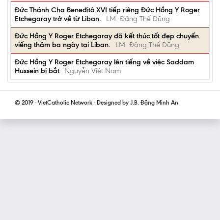
Ðức Thánh Cha Beneđitô XVI tiếp riêng Ðức Hồng Y Roger
Etchegaray trở về từ Liban.
LM. Đặng Thế Dũng
Ðức Hồng Y Roger Etchegaray đã kết thúc tốt đẹp chuyến
viếng thăm ba ngày tại Liban.
LM. Đặng Thế Dũng
Đức Hồng Y Roger Etchegaray lên tiếng về việc Saddam
Hussein bị bắt
Nguyễn Việt Nam
© 2019 - VietCatholic Network - Designed by J.B. Đặng Minh An