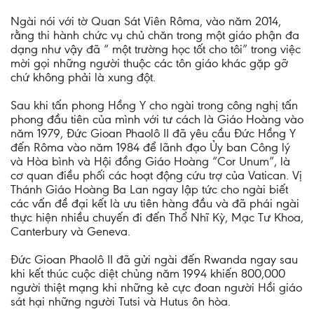
Ngài nói với tờ Quan Sát Viên Rôma, vào năm 2014,
rằng thi hành chức vụ chủ chăn trong một giáo phận đa
dạng như vậy đã “ một trường học tốt cho tôi” trong việc
mời gọi những người thuộc các tôn giáo khác gặp gỡ
chứ không phải là xung đột.
Sau khi tấn phong Hồng Y cho ngài trong công nghị tấn
phong đầu tiên của mình với tư cách là Giáo Hoàng vào
năm 1979, Đức Gioan Phaolô II đã yêu cầu Đức Hồng Y
đến Rôma vào năm 1984 để lãnh đạo Ủy ban Công lý
và Hòa bình và Hội đồng Giáo Hoàng “Cor Unum”, là
cơ quan điều phối các hoạt động cứu trợ của Vatican. Vị
Thánh Giáo Hoàng Ba Lan ngay lập tức cho ngài biết
các vấn đề đại kết là ưu tiên hàng đầu và đã phái ngài
thực hiện nhiều chuyến đi đến Thổ Nhĩ Kỳ, Mạc Tư Khoa,
Canterbury và Geneva.
Đức Gioan Phaolô II đã gửi ngài đến Rwanda ngay sau
khi kết thúc cuộc diệt chủng năm 1994 khiến 800,000
người thiệt mạng khi những kẻ cực đoan người Hồi giáo
sát hại những người Tutsi và Hutus ôn hòa.