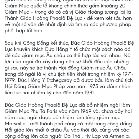
Giám Mục quốc tế không chính thức gồm khoảng 20
Giám Mục – trong đó có cả vị Giáo Hoàng tương lai là
Thánh Giáo Hoàng Phaolô Đệ Lục - để xem xét sâu hơn
về một số vấn đề nhất định và tìm ra các phương pháp
phối hợp tốt hơn.
Sau khi Công Đồng kết thúc, Đức Giáo Hoàng Phaolô Đệ
Lục khuyến khích Đức Hồng Y tổ chức một cách nào đó
để các giám mục Âu châu có thể hợp tác với nhau. Nỗ
lực của ngài đã xây dựng nên sự khởi đầu của những
gì sau này sẽ trở thành Hội đồng Giám mục Âu Châu
trong đó ngài là vị chủ tịch tiên khởi trong nhiệm kỳ 1971-
1979. Đức Hồng Y Etchegaray đã được bầu làm chủ tịch
Hội Đồng Giám Mục Pháp vào năm 1975 và đảm nhận
liên tục hai nhiệm kỳ cho đến năm 1981.
Đức Giáo Hoàng Phaolô Đệ Lục đã bổ nhiệm ngài làm
Giám Mục Phụ Tá Paris vào năm 1969 và, chưa đầy hai
năm sau, ngài được bổ nhiệm làm tổng giám mục
Marseille - một thành phố cảng có một trong cộng đồng
Hồi giáo lớn nhất ở châu Âu vào thời đó, cùng với các
cộng đồng lớn của người Do Thái, Hy Lạp và Armenia.