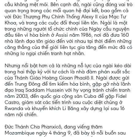
cầu không mệt mỏi. Bên cạnh đó, ngài cũng đóng vai trò
quan trọng trong các mối quan hệ đại kết, bao gồm cả
với Đức Thượng Phụ Chính Thống Alexy II của Mạc Tư
Khoa, và trong các cuộc đối thoại liên tôn. Ngài là một
trong những người tổ chức chính của Ngày cầu nguyện
đầu tiên vì hòa bình ở Assisi năm 1986, nơi đã đưa 160
nhà lãnh đạo tôn giáo đến với nhau tại thời điểm những
căng thẳng của thế giới liên tục gia tăng đến mức đã có
những lo ngại chiến tranh hạt nhân.
Nhưng nổi bật hơn cả là những nỗ lực của ngài kéo dài
trong hai thập kỷ với tư cách là nhà đàm phán xuất sắc
của Thánh Giáo Hoàng Gioan Phaolô II. Ngài được gửi
đến Trung Đông để tìm kiếm hòa bình, gặp gỡ nhà lãnh
đạo Iraq Saddam Hussein với hy vọng tránh chiến tranh
năm 2003, đến quốc gia cộng sản Cuba để gặp Fidel
Castro, giám sát các tiến trình sau cuộc diệt chủng ở
Rwanda và khuyến khích Li Băng xây dựng lại sau 16
năm nội chiến.
Đức Thánh Cha Phanxicô, đang viếng thăm
Mozambique ngày 4 tháng 9, đã bày tỏ nỗi buồn sau