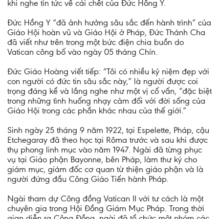
khi nghe tin tức về cái chết của Đức Hồng Y.
Đức Hồng Y “đã ảnh hưởng sâu sắc đến hành trình” của
Giáo Hội hoàn vũ và Giáo Hội ở Pháp, Đức Thánh Cha
đã viết như trên trong một bức điện chia buồn do
Vatican công bố vào ngày 05 tháng Chín.
Đức Giáo Hoàng viết tiếp: “Tôi có nhiều kỷ niệm đẹp với
con người có đức tin sâu sắc này,” là người được coi
trọng đáng kể và lắng nghe như một vị cố vấn, “đặc biệt
trong những tình huống nhạy cảm đối với đời sống của
Giáo Hội trong các phần khác nhau của thế giới.”
Sinh ngày 25 tháng 9 năm 1922, tại Espelette, Pháp, cậu
Etchegaray đã theo học tại Rôma trước và sau khi được
thụ phong linh mục vào năm 1947. Ngài đã từng phục
vụ tại Giáo phận Bayonne, bên Pháp, làm thư ký cho
giám mục, giám đốc cơ quan từ thiện giáo phận và là
người đứng đầu Công Giáo Tiến hành Pháp.
Ngài tham dự Công đồng Vatican II với tư cách là một
chuyên gia trong Hội Đồng Giám Mục Pháp. Trong thời
gian diễn ra Công Đồng, ngài đã tổ chức một nhóm các