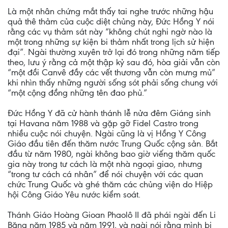
Là một nhân chứng mắt thấy tai nghe trước những hậu
quả thê thảm của cuộc diệt chủng này, Đức Hồng Y nói
rằng các vụ thảm sát này “không chút nghi ngờ nào là
một trong những sự kiện bi thảm nhất trong lịch sử hiện
đại”. Ngài thường xuyên trở lại đó trong những năm tiếp
theo, lưu ý rằng cả một thập kỷ sau đó, hòa giải vẫn còn
“một đồi Canvê đầy các vết thương vẫn còn mưng mủ”
khi nhìn thấy những người sống sót phải sống chung với
“một cộng đồng những tên đao phủ.”
Đức Hồng Y đã cử hành thánh lễ nửa đêm Giáng sinh
tại Havana năm 1988 và gặp gỡ Fidel Castro trong
nhiều cuộc nói chuyện. Ngài cũng là vị Hồng Y Công
Giáo đầu tiên đến thăm nước Trung Quốc cộng sản. Bắt
đầu từ năm 1980, ngài không bao giờ viếng thăm quốc
gia này trong tư cách là một nhà ngoại giao, nhưng
“trong tư cách cá nhân” để nói chuyện với các quan
chức Trung Quốc và ghé thăm các chủng viện do Hiệp
hội Công Giáo Yêu nước kiểm soát.
Thánh Giáo Hoàng Gioan Phaolô II đã phái ngài đến Li
Băng năm 1985 và năm 1991, và ngài nói rằng mình bị