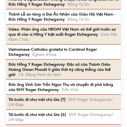
Đức Hồng Y Roger Etchegaray
Đặng Tự Do
Thánh Lễ an táng vị Đại Ân Nhân của Giáo Hội Việt Nam -
Đức Hồng Y Roger Etchegaray
Đặng Tự Do
Video: Phản ứng của HĐGM Việt Nam và thế giới trước sự
qua đi của vị Hồng Y kiệt xuất Roger Etchegaray
Giáo Hội
Năm Châu
Vietnamese Catholics grateful to Cardinal Roger
Etchegaray
Églises d'Asie
Đức Hồng Y Roger Etchegaray: Đặc sứ của Thánh Giáo
Hoàng Gioan Phaolô II giữa thời kỳ căng thẳng của thế
giới
J.B. Đặng Minh An dịch
Đức ông Vinh Sơn Trần Ngọc Thụ và chuyến đi phá băng
của ĐHY Roger Etchegaray
Trần Vinh
Tôi bước đi như một chú lừa (7)
ĐHY Roger Etchegaray/
LM Điệp
Tôi bước đi như một chú lừa (6)
ĐHY Roger Etchegaray/
LM Điệp