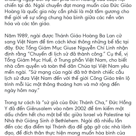
chiến tại đó. Ngài chuyển đạt mong muốn của Đức Giáo
Hoàng là quốc gia này cần phải là một tấm gương cho
thế giới về sự sống chung hòa bình giữa các nền văn
hóa và các tôn giáo.
Năm 1989, ngài được Thánh Giáo Hoàng Ba Lan cử
sang Việt Nam để tìm cách khai thông những bế tắc tại
đây. Đức Tổng Giám Mục Giuse Nguyễn Chí Linh nhận
định rằng “Chuyến đi lịch sử đã thành công.” Cụ thể, vị
Tổng Giám Mục Huế, ở Trung phần Việt Nam, cho biết
nhà cầm quyền và toàn thể dân Chúa tại Việt Nam yêu
mến ngài. “Sứ mạng của ngài đã trở thành chiếc cầu
lịch sử đưa Việt Nam đến với thế giới Công Giáo trên lộ
trình mỗi lúc một thông thoáng hơn và mở rộng đến
ngày hôm nay.”
Trong tư cách là “sứ giả của Đức Thánh Cha,” Đức Hồng
Y đã đến Giêrusalem vào năm 2002 để tìm kiếm một
dấu chấm hết cho một bế tắc giữa Israel và Palestine tại
Nhà thờ Giáng Sinh ở Bethlehem. Ngài đã nhiều lần
đến các địa điểm tại Thánh địa để gặp gỡ các nhà lãnh
đạo, để đích thân thực hiện mong muốn hòa bình của