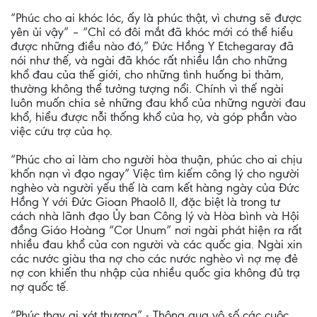
“Phúc cho ai khóc lóc, ấy là phúc thật, vì chưng sẽ được
yên ủi vậy” – “Chỉ có đôi mắt đã khóc mới có thể hiểu
được những điều nào đó,” Đức Hồng Y Etchegaray đã
nói như thế, và ngài đã khóc rất nhiều lần cho những
khổ đau của thế giới, cho những tình huống bi thảm,
thường không thể tưởng tượng nổi. Chính vì thế ngài
luôn muốn chia sẻ những đau khổ của những người đau
khổ, hiểu được nỗi thống khổ của họ, và góp phần vào
việc cứu trợ của họ.
“Phúc cho ai làm cho người hòa thuận, phúc cho ai chịu
khốn nạn vì đạo ngay” Việc tìm kiếm công lý cho người
nghèo và người yếu thế là cam kết hàng ngày của Đức
Hồng Y với Đức Gioan Phaolô II, đặc biệt là trong tư
cách nhà lãnh đạo Ủy ban Công lý và Hòa bình và Hội
đồng Giáo Hoàng “Cor Unum” nơi ngài phát hiện ra rất
nhiều đau khổ của con người và các quốc gia. Ngài xin
các nước giàu tha nợ cho các nước nghèo vì nợ mẹ đẻ
nợ con khiến thu nhập của nhiều quốc gia không đủ trạ
nợ quốc tế.
“Phúc thay ai xót thương” - Thông qua vô số các cuộc