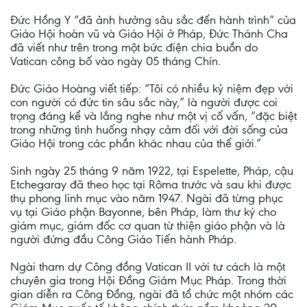
Đức Hồng Y “đã ảnh hưởng sâu sắc đến hành trình” của
Giáo Hội hoàn vũ và Giáo Hội ở Pháp, Đức Thánh Cha
đã viết như trên trong một bức điện chia buồn do
Vatican công bố vào ngày 05 tháng Chín.
Đức Giáo Hoàng viết tiếp: “Tôi có nhiều kỷ niệm đẹp với
con người có đức tin sâu sắc này,” là người được coi
trọng đáng kể và lắng nghe như một vị cố vấn, “đặc biệt
trong những tình huống nhạy cảm đối với đời sống của
Giáo Hội trong các phần khác nhau của thế giới.”
Sinh ngày 25 tháng 9 năm 1922, tại Espelette, Pháp, cậu
Etchegaray đã theo học tại Rôma trước và sau khi được
thụ phong linh mục vào năm 1947. Ngài đã từng phục
vụ tại Giáo phận Bayonne, bên Pháp, làm thư ký cho
giám mục, giám đốc cơ quan từ thiện giáo phận và là
người đứng đầu Công Giáo Tiến hành Pháp.
Ngài tham dự Công đồng Vatican II với tư cách là một
chuyên gia trong Hội Đồng Giám Mục Pháp. Trong thời
gian diễn ra Công Đồng, ngài đã tổ chức một nhóm các