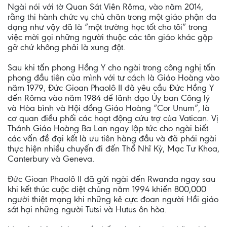
Ngài nói với tờ Quan Sát Viên Rôma, vào năm 2014,
rằng thi hành chức vụ chủ chăn trong một giáo phận đa
dạng như vậy đã là “một trường học tốt cho tôi” trong
việc mời gọi những người thuộc các tôn giáo khác gặp
gỡ chứ không phải là xung đột.
Sau khi tấn phong Hồng Y cho ngài trong công nghị tấn
phong đầu tiên của mình với tư cách là Giáo Hoàng vào
năm 1979, Đức Gioan Phaolô II đã yêu cầu Đức Hồng Y
đến Rôma vào năm 1984 để lãnh đạo Ủy ban Công lý
và Hòa bình và Hội đồng Giáo Hoàng “Cor Unum”, là
cơ quan điều phối các hoạt động cứu trợ của Vatican. Vị
Thánh Giáo Hoàng Ba Lan ngay lập tức cho ngài biết
các vấn đề đại kết là ưu tiên hàng đầu và đã phái ngài
thực hiện nhiều chuyến đi đến Thổ Nhĩ Kỳ, Mạc Tư Khoa,
Canterbury và Geneva.
Đức Gioan Phaolô II đã gửi ngài đến Rwanda ngay sau
khi kết thúc cuộc diệt chủng năm 1994 khiến 800,000
người thiệt mạng khi những kẻ cực đoan người Hồi giáo
sát hại những người Tutsi và Hutus ôn hòa.