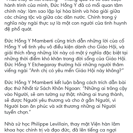
hành trình của mình, Đức Hồng Y đã có mối quan tâm
chính này: làm sao lập lại hòa bình và hòa giải giữa
các chủng tộc và giữa các dân nước. Chính trong ý
nghĩa này ngài thực sự là một con người của tình huynh
đệ phổ quát.
Đức Hồng Y Mamberti cũng trích dẫn những lời của cố
Hồng Y về tình yêu vô điều kiện dành cho Giáo Hội, và
giải thích rằng những lời này có một ý nghĩa đặc biệt tại
những thời điểm khó khăn trong đời sống của Giáo Hội.
Đức Hồng Y Etchegaray thường hỏi những người thăm
viếng ngài “Anh chị có yêu mến Giáo Hội này không?”
Đức Hồng Y Mamberti kết luận bằng cách trích dẫn bài
đọc thứ Nhất từ Sách Khôn Ngoan: “Những ai trông cậy
vào Người, sẽ am tường sự thật; những ai trung thành,
sẽ được Người yêu thương và cho ở gần Người, vì
Người ban ân phúc và xót thương những ai Người
tuyển chọn.”
Nhà sử học Philippe Levillain, thay mặt Viện hàn lâm
khoa học chính trị và đạo đức, đã lên tiếng ca ngợi