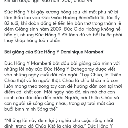
khi xin được nghỉ vào năm 2017, ở tuổi 94.
Đức Hồng Y bị gãy xương hông sau khi một phụ nữ bị
tâm thần lao vào Đức Giáo Hoàng Bênêđíctô 16, lúc ấy
82 tuổi, khi đoàn đồng tế tiến lên bàn thờ trong thánh lễ
đêm Giáng sinh năm 2009. Đức Giáo Hoàng không hề
hấn gì, nhưng Đức Hồng Y đã lãnh đủ và bắt buộc phải
thay khớp háng toàn phần.
Bài giảng của Đức Hồng Y Dominique Mamberti
Đức Hồng Y Mamberti bắt đầu bài giảng của mình với
những lời này của Đức Hồng Y Etchegaray được viết
vào những ngày cuối đời của ngài: “Lạy Chúa, là Thiên
Chúa thật và là người thật, Chúa là chìa khóa mà con
luôn mang theo trong tay con để hướng dẫn con tại thời
điểm cái chết con. Một ngày nào đó, xin mở cho con
cánh cửa đôi dẫn đến nước Người, nơi Thiên Chúa và
con người sẽ sống cùng nhau, trong sự tươi mát của
buổi bình minh Sáng thế”
“Những lời này đem lại ý nghĩa cho cuộc sống nhất
định, trong đó Chúa Kitô là chìa khóa,” Đức Hồng Y