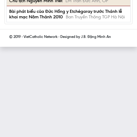
Chủ tịch Nguyễn Minh Triết
LM Trần Đức Anh, OP
Bài phát biểu của Đức Hồng y Etchégaray trước Thánh lễ
khai mạc Năm Thánh 2010
Ban Truyền Thông TGP Hà Nội
© 2019 - VietCatholic Network - Designed by J.B. Đặng Minh An