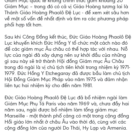
Giám Mục quốc tế không chính thức gồm khoảng 20
Giám Mục – trong đó có cả vị Giáo Hoàng tương lai là
Thánh Giáo Hoàng Phaolô Đệ Lục - để xem xét sâu hơn
về một số vấn đề nhất định và tìm ra các phương pháp
phối hợp tốt hơn.
Sau khi Công Đồng kết thúc, Đức Giáo Hoàng Phaolô Đệ
Lục khuyến khích Đức Hồng Y tổ chức một cách nào đó
để các giám mục Âu châu có thể hợp tác với nhau. Nỗ
lực của ngài đã xây dựng nên sự khởi đầu của những
gì sau này sẽ trở thành Hội đồng Giám mục Âu Châu
trong đó ngài là vị chủ tịch tiên khởi trong nhiệm kỳ 1971-
1979. Đức Hồng Y Etchegaray đã được bầu làm chủ tịch
Hội Đồng Giám Mục Pháp vào năm 1975 và đảm nhận
liên tục hai nhiệm kỳ cho đến năm 1981.
Đức Giáo Hoàng Phaolô Đệ Lục đã bổ nhiệm ngài làm
Giám Mục Phụ Tá Paris vào năm 1969 và, chưa đầy hai
năm sau, ngài được bổ nhiệm làm tổng giám mục
Marseille - một thành phố cảng có một trong cộng đồng
Hồi giáo lớn nhất ở châu Âu vào thời đó, cùng với các
cộng đồng lớn của người Do Thái, Hy Lạp và Armenia.