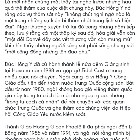
Là một nhân chứng mắt thấy tai nghe trước những hậu
quả thê thảm của cuộc diệt chủng này, Đức Hồng Y nói
rằng các vụ thảm sát này “không chút nghi ngờ nào là
một trong những sự kiện bi thảm nhất trong lịch sử hiện
đại”. Ngài thường xuyên trở lại đó trong những năm tiếp
theo, lưu ý rằng cả một thập kỷ sau đó, hòa giải vẫn còn
“một đồi Canvê đầy các vết thương vẫn còn mưng mủ”
khi nhìn thấy những người sống sót phải sống chung với
“một cộng đồng những tên đao phủ.”
Đức Hồng Y đã cử hành thánh lễ nửa đêm Giáng sinh
tại Havana năm 1988 và gặp gỡ Fidel Castro trong
nhiều cuộc nói chuyện. Ngài cũng là vị Hồng Y Công
Giáo đầu tiên đến thăm nước Trung Quốc cộng sản. Bắt
đầu từ năm 1980, ngài không bao giờ viếng thăm quốc
gia này trong tư cách là một nhà ngoại giao, nhưng
“trong tư cách cá nhân” để nói chuyện với các quan
chức Trung Quốc và ghé thăm các chủng viện do Hiệp
hội Công Giáo Yêu nước kiểm soát.
Thánh Giáo Hoàng Gioan Phaolô II đã phái ngài đến Li
Băng năm 1985 và năm 1991, và ngài nói rằng mình bị
choáng ngợp bởi sự tàn phá kinh hoàng của cuộc nội