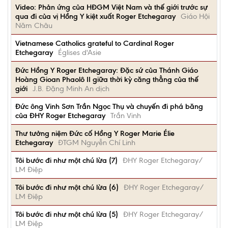
Video: Phản ứng của HĐGM Việt Nam và thế giới trước sự
qua đi của vị Hồng Y kiệt xuất Roger Etchegaray
Giáo Hội
Năm Châu
Vietnamese Catholics grateful to Cardinal Roger
Etchegaray
Églises d'Asie
Đức Hồng Y Roger Etchegaray: Đặc sứ của Thánh Giáo
Hoàng Gioan Phaolô II giữa thời kỳ căng thẳng của thế
giới
J.B. Đặng Minh An dịch
Đức ông Vinh Sơn Trần Ngọc Thụ và chuyến đi phá băng
của ĐHY Roger Etchegaray
Trần Vinh
Thư tưởng niệm Đức cố Hồng Y Roger Marie Élie
Etchegaray
ĐTGM Nguyễn Chí Linh
Tôi bước đi như một chú lừa (7)
ĐHY Roger Etchegaray/
LM Điệp
Tôi bước đi như một chú lừa (6)
ĐHY Roger Etchegaray/
LM Điệp
Tôi bước đi như một chú lừa (5)
ĐHY Roger Etchegaray/
LM Điệp