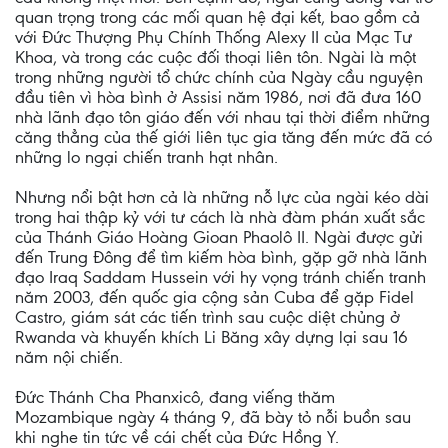
quan trọng trong các mối quan hệ đại kết, bao gồm cả
với Đức Thượng Phụ Chính Thống Alexy II của Mạc Tư
Khoa, và trong các cuộc đối thoại liên tôn. Ngài là một
trong những người tổ chức chính của Ngày cầu nguyện
đầu tiên vì hòa bình ở Assisi năm 1986, nơi đã đưa 160
nhà lãnh đạo tôn giáo đến với nhau tại thời điểm những
căng thẳng của thế giới liên tục gia tăng đến mức đã có
những lo ngại chiến tranh hạt nhân.
Nhưng nổi bật hơn cả là những nỗ lực của ngài kéo dài
trong hai thập kỷ với tư cách là nhà đàm phán xuất sắc
của Thánh Giáo Hoàng Gioan Phaolô II. Ngài được gửi
đến Trung Đông để tìm kiếm hòa bình, gặp gỡ nhà lãnh
đạo Iraq Saddam Hussein với hy vọng tránh chiến tranh
năm 2003, đến quốc gia cộng sản Cuba để gặp Fidel
Castro, giám sát các tiến trình sau cuộc diệt chủng ở
Rwanda và khuyến khích Li Băng xây dựng lại sau 16
năm nội chiến.
Đức Thánh Cha Phanxicô, đang viếng thăm
Mozambique ngày 4 tháng 9, đã bày tỏ nỗi buồn sau
khi nghe tin tức về cái chết của Đức Hồng Y.