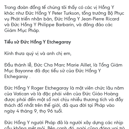
Trong đoàn đồng tế chúng tôi thấy có các vị Hồng Y
khác như Đức Hồng Y Peter Turkson, tổng trưởng Bộ Phục
vụ Phát triển nhân bản, Đức Hồng Y Jean-Pierre Ricard
và Đức Hồng Y Philippe Barbarin, và đông đảo các
Giám Mục Pháp.
Tiểu sử Đức Hồng Y Etchegaray
Kính thưa quý vị và anh chị em,
Đầu thánh lễ, Đức Cha Marc Marie Aillet, là Tổng Giám
Mục Bayonne đã đọc tiểu sử của Đức Hồng Y
Etchegaray .
Đức Hồng Y Roger Etchegaray là một viên chức lâu năm
của Vatican và là đặc phái viên của Đức Giáo Hoàng
được phái đến một số nơi chịu nhiều thương tích và đầy
thách đố nhất trên thế giới, đã qua đời tại Pháp vào
ngày 4 tháng 9, thọ 96 tuổi.
Đức Hồng Y người Pháp đã là người xây dựng các nhịp
cầu không mệt mỏi. Bên cạnh đó, ngài cũng đóng vai trò