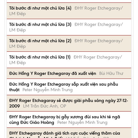
Tôi bước đi như một chú lừa (4)
ĐHY Roger Etchegaray/
LM Điệp
Tôi bước đi như một chú lừa (3)
ĐHY Roger Etchegaray/
LM Điệp
Tôi bước đi như một chú lừa (2)
ĐHY Roger Etchegaray/
LM Điệp
Tôi bước đi như một chú lừa (1)
ĐHY Roger Etchegaray/
LM Điệp
Đức Hồng Y Roger Etchegaray đã xuất viện
Bùi Hữu Thư
Đức Hồng Y Roger Etchegaray sắp xuất viện sau phẫu
thuật
Peter Nguyễn Minh Trung
ĐHY Roger Etchagaray sẽ được giải phẫu sáng ngày 27-12-
2009
LM Trần Đức Anh, OP
ĐHY Roger Etchegaray bị gẫy xương đùi sau khi té ngã
cùng Đức Giáo Hoàng
Peter Nguyễn Minh Trung
ĐHY Etchegaray đánh giá tích cực cuộc viếng thăm của