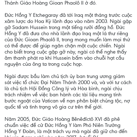
Thánh Giáo Hoàng Gioan Phaolô II ở đó.
Đức Hồng Y Etchegaray đã tới Iraq một tháng trước cuộc
xâm lược do Hoa Kỳ lãnh đạo vào năm 2003. Ngài gặp
gỡ Sadam Hussein trong một tiếng rưỡi đồng hồ. Đức
Hồng Y đã đưa cho nhà lãnh đạo Iraq một lá thư riêng
của Đức Gioan Phaolô II, trong mong muốn làm mọi thứ
có thể được để giúp ngăn chặn một cuộc chiến. Ngài
cho biết trong cuộc gặp gỡ này, ngài có thể nghe thấy
âm thanh phát ra khi Hussein bấm vào chuỗi hạt cầu
nguyện của ông ta trong cuộc họp.
Ngài được bầu làm chủ tịch ủy ban trung ương giám
sát việc tổ chức Đại Năm Thánh 2000 và, và với tư cách
là chủ tịch Hội Đồng Công lý và Hòa bình, ngài chịu
trách nhiệm về việc ban hành các tài liệu mang tính
bước ngoặt của Vatican về nạn phân biệt chủng tộc, nợ
quốc tế và tình trạng vô gia cư trên thế giới.
Năm 2005, Đức Giáo Hoàng Bênêđíctô XVI đã phê
chuẩn việc đề cử Đức Hồng Y làm Phó Niên Trưởng
Hồng Y Đoàn, là một trách vụ mà ngài đã giữ cho đến