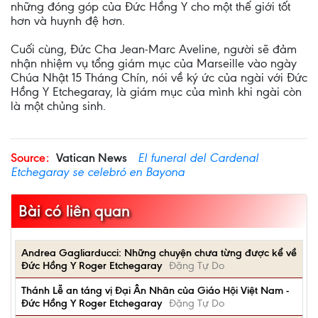
những đóng góp của Đức Hồng Y cho một thế giới tốt
hơn và huynh đệ hơn.
Cuối cùng, Đức Cha Jean-Marc Aveline, người sẽ đảm
nhận nhiệm vụ tổng giám mục của Marseille vào ngày
Chúa Nhật 15 Tháng Chín, nói về ký ức của ngài với Đức
Hồng Y Etchegaray, là giám mục của mình khi ngài còn
là một chủng sinh.
Source:
Vatican News
El funeral del Cardenal
Etchegaray se celebró en Bayona
Bài có liên quan
Andrea Gagliarducci: Những chuyện chưa từng được kể về
Đức Hồng Y Roger Etchegaray
Đặng Tự Do
Thánh Lễ an táng vị Đại Ân Nhân của Giáo Hội Việt Nam -
Đức Hồng Y Roger Etchegaray
Đặng Tự Do