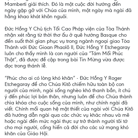
Mamberti giải thích. Đó là một cuộc đời hướng đến
ngày gặp gỡ với Chúa của mình, một ngày mà ngài đã
hằng khao khát khôn nguôi.
Đức Hồng Y Chủ tịch Tối Cao Pháp viện của Tòa Thánh
nhận xét rằng từ thời thơ ấu ở quê hướng Basque cho
đến suốt thời gian phục vụ trong ngành ngoại giao Tòa
Thánh với Đức Gioan Phaolô II, Đức Hồng Y Etchegaray
luôn cho thấy mình là con người của “Tám Mối Phúc
Thật”, đã được đề cập trong bài Tin Mừng vừa được
đọc trong thánh lễ.
“Phúc cho ai có lòng khó khăn” - Đức Hồng Y Roger
Etchegaray để cho Chúa Kitô chiếm hữu toàn bộ con
người của mình, ngài sống nghèo khó thanh bần, ít chú
ý đến phúc lợi bản thân, nhưng luôn để cho Chúa thành
chìa khóa cho cuộc sống của mình, như chính ngài đã
viết. Chính mối quan hệ mật thiết của ngài với Chúa Kitô
đã hướng dẫn ngài qua các chức vụ khác nhau và mê
hoặc ngài đến mức ngài thực sự trở thành người tôi tớ
cho mọi người, cống hiến cả đời cho các sứ mạng khó
khăn của Giáo Hội.