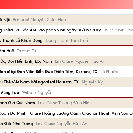
à Nội
Barnabê Nguyễn Xuân Hòa
g Thừa Sai Bác Ái-Giáo phận Vinh ngày 31/05/2019.
Nữ tu: Mr. Ho
o Thánh Lễ Khấn Dòng
Dòng Thánh Tâm Huế
Tâm Huế
Trương Trí
ức, Đồi Hiển Linh, Lộc Nam
Lm Giuse Nguyễn Hữu An
n sĩ tại Đan Viện Biển Đức Thiên Tâm, Kerrens, TX
Lê Phước
 Thế Việt Nam hải ngoại tại Houston, TX
Nguyễn Ký
, Vũng Tàu
William Nguyễn
ánh Giá Qui Nhơn
Lm. Giuse Trương Đình Hiền
 Đoan Đa Minh , Giuse Hoàng Lương Cảnh Giáo xứ Thanh Vinh Son 
nh Giá Nha Trang
Lm. Giuse Nguyễn Hữu An