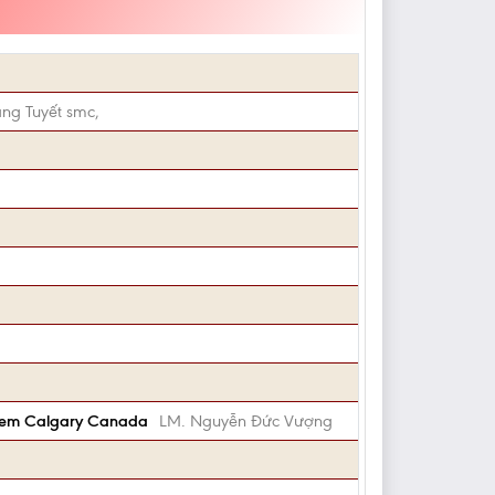
àng Tuyết smc,
Liem Calgary Canada
LM. Nguyễn Đức Vượng