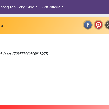
Thông Tấn Công Giáo
VietCatholic
àu
05/sets/72157700501815275