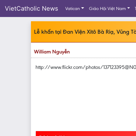
VietCatholic News
Vatican
Giáo Hội Việt Nam
Lễ khấn tại Đan Viện Xitô Bà Riạ, Vũng T
William Nguyễn
http://www.flickr.com/photos/137123395@N