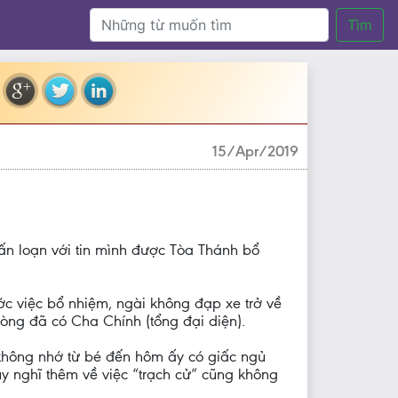
Tìm
15/Apr/2019
bấn loạn với tin mình được Tòa Thánh bổ
hước việc bổ nhiệm, ngài không đạp xe trở về
òng đã có Cha Chính (tổng đại diện).
 không nhớ từ bé đến hôm ấy có giấc ngủ
y nghĩ thêm về việc “trạch cử” cũng không