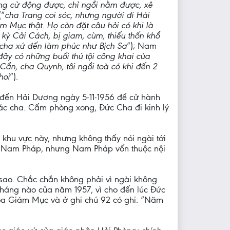
hông cử động được, chỉ ngồi nằm được, xê
(“
cha Trang coi sóc, nhưng người đi Hải
ám Mục thật. Họ còn đặt câu hỏi có khi là
 kỳ Cải Cách, bị giam, cùm, thiếu thốn khổ
 cha xứ đến làm phúc như Bịch Sa
”); Nam
đây có những buổi thú tội công khai của
ẩn, cha Quynh, tôi ngồi toà có khi đến 2
hoi
”).
i đến Hải Dương ngày 5-11-1956 để cử hành
các cha. Cấm phòng xong, Đức Cha đi kinh lý
hu vực này, nhưng không thấy nói ngài tới
ý xứ Nam Pháp, nhưng Nam Pháp vốn thuộc nội
 sao. Chắc chắn không phải vì ngài không
tháng nào của năm 1957, vì cho đến lúc Đức
 tòa Giám Mục và ở ghi chú 92 có ghi: “Năm