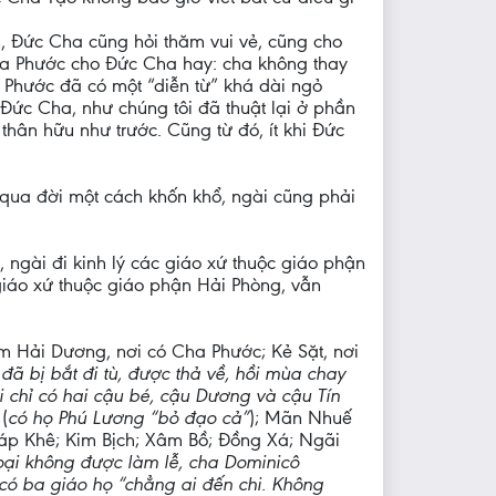
ến, Đức Cha cũng hỏi thăm vui vẻ, cũng cho
cha Phước cho Đức Cha hay: cha không thay
a Phước đã có một “diễn từ” khá dài ngỏ
 Đức Cha, như chúng tôi đã thuật lại ở phần
 thân hữu như trước. Cũng từ đó, ít khi Đức
 qua đời một cách khốn khổ, ngài cũng phải
 ngài đi kinh lý các giáo xứ thuộc giáo phận
giáo xứ thuộc giáo phận Hải Phòng, vẫn
ăm Hải Dương, nơi có Cha Phước; Kẻ Sặt, nơi
ã bị bắt đi tù, được thả về, hồi mùa chay
 chỉ có hai cậu bé, cậu Dương và cậu Tín
(
có họ Phú Lương “bỏ đạo cả”
); Mãn Nhuế
áp Khê; Kim Bịch; Xâm Bồ; Đồng Xá; Ngãi
oại không được làm lễ, cha Dominicô
có ba giáo họ “chẳng ai đến chi. Không