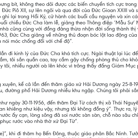
bưng bít, không theo dõi được các biến chuyển tích cực tro
Đức Piô XII, sự lên ngôi và qua đời của Đức Gioan XXIII và 
hi lại trong Hồi Ký, cử hành các buổi cầu nguyện và xin các
uổi chiều Đức Cha làm lễ, giảng theo Thông điệp ‘Mẫu Sư’
ề nhà cũng cùng với đồng đảng thừa nhận đời sống thành thị
963, Đức Cha giảng về những thủ đoạn bóc lột lao động của
à nói móc chống đối với chế độ”.
n đi kinh lý của Đức Cha khá tích cực. Ngài thuật lại lúc đế
ầm, tôi sắn quần cao, tay cầm gậy chống phòng thủ cho khỏi
y tôi, nhiều người oà lên khóc vì trông thấy đấng Giám Mục p
 xuyên, kể cả lần đến thăm giáo xứ Hải Dương ngày 25-8-19
, đường phố Hải Dương nhiều khu ngập. Chúng tôi phải sắn 
hư ngày 30-11-1956, đến thăm Đại Từ cách thị xã Thái Nguyê
 loan khiêng như kiệu vậy, nhưng tôi không đồng ý”. Thực ra,
nước ấy cạn, lòng sông đã soi nước sàn sàn, chỗ nào sâu chỉ
 phục rước vào nhà thờ xứ Đại Từ”.
nere)”, khi đi thăm họ Bến Đông, thuộc giáo phân Bắc Ninh. T