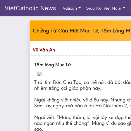
VietCatholic News
Vatican
Giáo Hội Việt Nam
Chứng Từ Của Một Mục Tử, Tấm Lòng M
Vũ Văn An
Tấm lòng Mục Tử
T rái tim Đức Cha Tạo, có thể nói, đã bắt đ
nhiệm trông coi giáo phận này.
Ngài không viết nhiều về điều này. Nhưng chỉ
Sơn Tây ngay, mà nán ở lại Hà Nội thêm 2, 
Ngài viết: “Mừng thầm, tôi vội lấy xe đạp 
nào ngon như thế chăng”. Mừng vì dù sao gi
sao.