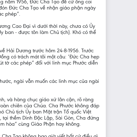
ng năm 1956, Đức Cha Tạo đề cử ông coi
nh đón Đức Cha Tạo về nhận giáo phận ngày
ác phép”.
rương Cao Đại vì dưới thời này, chưa có Ủy
y ban - được tôn làm Chủ tịch). Khó có thể
 về Hải Dương trước hôm 24-8-1956. Trước
ồng có trách mát tôi một câu: ‘Đức Cha hẹp
rút tờ các phép” đối với linh mục Phước diễn
a Phước, ngài vẫn muốn các linh mục của ngài
nh, và hàng chục giáo xứ lân cận, rõ ràng
ắt đoàn chiên của Chúa. Cha Phước không đáp
Phó Chủ tịch Ủy ban Mặt trận Tổ quốc Việt
, tại thềm Dinh Độc Lập, Sài Gòn, Cha đứng
àm hòa” cùng Giáo Phận hay không.
c Cha Tạo không bao giờ viết bất cứ điều gì