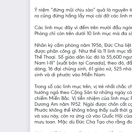
Ý niệm “đứng mũi chịu sào” quả là nguyên t
ra cũng đứng hấng lấy mọi cái đỡ các linh 
Các linh mục đây vì đếm trên mười đầu ngón
Phòng chỉ còn trên dưới 10 linh mục mà đa số 
Nhân kỳ cấm phòng năm 1956, Đức Cha liệt 
được phân công gì. Như thế là 11 linh mục 
Thế Thoại. Số giáo dân lúc đó là 55,600 ng
Nam I-III” (xuất bản tại Canada), theo đó, 
dòng, 16 đại chủng sinh, 61 giáo xứ, 525 nh
sinh và dì phước vào Miền Nam.
Trong số các linh mục trên, vị trẻ nhất chắc
hướng ngả theo Cộng Sản từ những ngày cò
chiếm Miền Bắc. Vị tiền nhiệm của linh mục 
Dương Am năm 1952. Ngài được chôn cất cạnh
Phước không thể không trông thấy suốt thời
và sau này, còn ra ứng cử vào Quốc Hội của 
mưu toan. Mặc dù Đức Cha Tạo cho rằng đa 