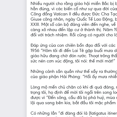
Nhiều người cho rằng giáo hội miền Bắc bị 
hẳn đúng, vì các biến cố như sự qua đời của 
Công đồng Vatican II đều được Đức Cha Tạo g
Giuse công nhân, ngày Quốc Tế Lao Động, b
XXIII. Một số cán bộ đảng viên đến nghe, v
càng xô nhau đến lập cư ở thành thị. Năm 1
đối với trách nhiệm. Rồi cũng có người cho l
Đáp ứng của con chiên bổn đạo đối với các lầ
1956 “Hôm tôi đi đến Lai Tê gặp buổi mưa d
giáo hữu đang chờ đón rước. Thoạt trông thấ
sức nén cơn xúc động, tôi nói: thế mới mát!”
Những cảnh sắn quần như thế xẩy ra thường
của giáo phận Hải Phòng: “Hồi ấy mưa nhiều
Lòng mộ mến chủ chăn có khi đi quá đáng, n
trọng tôi, họ định để mời tôi ngồi trên song
được vì “Đến sông, cầu đã bị phá huỷ, mùa 
lội qua sang bên kia, bắt đầu tôi mặc phẩm
Có những lần “đi đàng đói lả (fatigatus iti