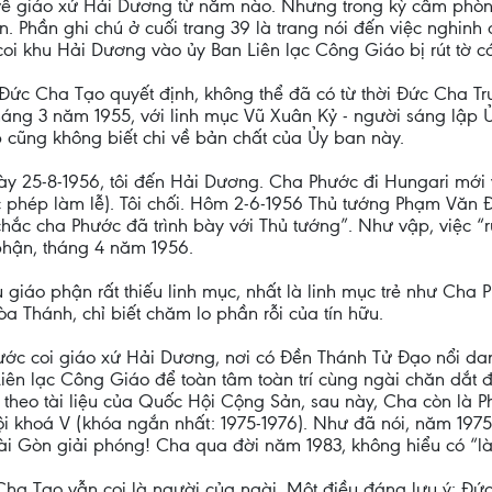
về giáo xứ Hải Dương từ năm nào. Nhưng trong kỳ cấm phò
n. Phần ghi chú ở cuối trang 39 là trang nói đến việc nghi
i khu Hải Dương vào ủy Ban Liên lạc Công Giáo bị rút tờ c
o Đức Cha Tạo quyết định, không thể đã có từ thời Đức Cha T
háng 3 năm 1955, với linh mục Vũ Xuân Kỷ - người sáng lập Ủ
 cũng không biết chi về bản chất của Ủy ban này.
ày 25-8-1956, tôi đến Hải Dương. Cha Phước đi Hungari mới
 phép làm lễ). Tôi chối. Hôm 2-6-1956 Thủ tướng Phạm Văn Đ
 chắc cha Phước đã trình bày với Thủ tướng”. Như vập, việc “
phận, tháng 4 năm 1956.
dù giáo phận rất thiếu linh mục, nhất là linh mục trẻ như Ch
òa Thánh, chỉ biết chăm lo phần rỗi của tín hữu.
hước coi giáo xứ Hải Dương, nơi có Đền Thánh Tử Đạo nổi da
n Liên lạc Công Giáo để toàn tâm toàn trí cùng ngài chăn d
và theo tài liệu của Quốc Hội Cộng Sản, sau này, Cha còn là 
i khoá V (khóa ngắn nhất: 1975-1976). Như đã nói, năm 1975
i Gòn giải phóng! Cha qua đời năm 1983, không hiểu có “l
 Cha Tạo vẫn coi là người của ngài. Một điều đáng lưu ý: Đứ