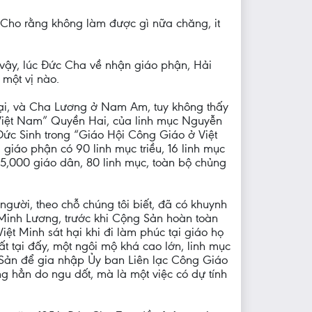
“Cho rằng không làm được gì nữa chăng, it
 vậy, lúc Đức Cha về nhận giáo phận, Hải
 một vị nào.
oại, và Cha Lương ở Nam Am, tuy không thấy
 Việt Nam” Quyền Hai, của linh mục Nguyễn
Đức Sinh trong “Giáo Hội Công Giáo ở Việt
giáo phận có 90 linh mục triều, 16 linh mục
65,000 giáo dân, 80 linh mục, toàn bộ chủng
người, theo chỗ chúng tôi biết, đã có khuynh
inh Lương, trước khi Cộng Sản hoàn toàn
ệt Minh sát hại khi đi làm phúc tại giáo họ
 tại đấy, một ngôi mộ khá cao lớn, linh mục
 Sản để gia nhập Ủy ban Liên lạc Công Giáo
g hẳn do ngu dốt, mà là một việc có dự tính