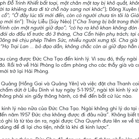
ph Đỗ Trinh Khiết bất toại, một chân một tay bị khô quắt, k
i ta khiêng đưa đi từ chỗ này sang nơi khác
”); Đông Xuyên 
cổ”; “Ở đây lúc tôi mới đến, còn có người chưa tin tôi là Gi
 mới tin
”): Thúy Liễu (Súy Nẻo) (“
Cha Trang bị bắt trong thời
rình còn một người giữ đạo”; “có họ ra khô khan không đón
ói do đấu tố trước đó 3 tháng, Cha Cẩn hiện phụ trách; tại 
ng trẻ chịu phép Thêm Sức, nhiều người xưng tội. Cha già C
“Họ Trại Lan ... bỏ đạo dần, không chắc còn ai giữ đạo hẳn 
au cùng được Đức Cha Tạo đến kinh lý. Vì sau đó, thấy ngà
đó. Rồi trở về Hải Phòng lo cấm phòng cho các thầy già và 
mới trở lại Hải Phòng.
uảng (Hồng Gai và Quảng Yên) và việc đặt cha Thanh coi k
 chấm dứt ở Liễu Dinh vì tuy ngày 5-1-1957, ngài tới kinh l
không phải xin giấy thông hành, có thể đến bất cứ lúc nào.
 kinh lý nào nữa của Đức Cha Tạo. Ngài không ghi lý do tại
: “đến năm 1957 Đức cha không được đi đâu nữa”. Không biết 
, có ghi là từ tòa án ra, ngài được Cha Quynh đưa lên xe về
ng để đi lại cho tiện, nhất là khi đi kinh lược”.