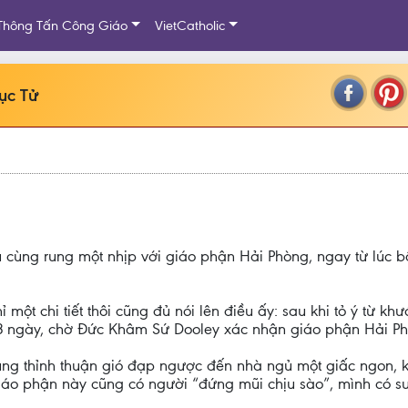
Thông Tấn Công Giáo
VietCatholic
ục Tử
ầu cùng rung một nhịp với giáo phận Hải Phòng, ngay từ lúc 
 một chi tiết thôi cũng đủ nói lên điều ấy: sau khi tỏ ý từ k
3 ngày, chờ Đức Khâm Sứ Dooley xác nhận giáo phận Hải Ph
thủng thỉnh thuận gió đạp ngược đến nhà ngủ một giấc ngon,
áo phận này cũng có người “đứng mũi chịu sào”, mình có su