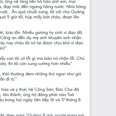
ói, ông nể lòng liền hô hào anh em, mọi
i ra, đạp mãi đến ngang hàng nước. Nhà hàng
ruột... Ăn quả chuối xong, tôi với cha Quảng
quá 9 giờ tối, húp mấy bát cháo, đoạn lên
rì, bảo tồn. Nhiều gương hy sinh vì đạo đã
ú. Công an đến dụ mẹ anh khuyên anh nhận
gày nay cháu tôi nó lại được chịu khó vì đạo
ào!”.
ấy con tôi có lỗi gì mà bảo nó nhận lỗi. Chú
 nữa, thì tôi còn sung sướng hơn nhiều”.
, thời thường đem những thứ ngon như giò
n đi tù’”.
ăn hóa và ý thức hệ Cộng Sản, Đức Cha đã
p, tán thành, ủng hộ đảng phái nào Toà
 trong hai ngày liên tiếp 16 và 17 tháng 8
ó, theo ngài “Quãng 11 giờ, người trong toà