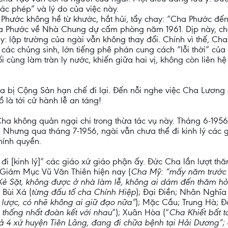
các phép” và lý do của việc này.
ha Phước không hề từ khước, hắt hủi, tẩy chay: “Cha Phước đ
c Cha Phước về Nhà Chung dự cấm phòng năm 1961. Dịp này, 
: lập trường của ngài vẫn không thay đổi. Chính vì thế, Ch
ác chủng sinh, lớn tiếng phê phán cung cách “lỗi thời” của
i cùng làm tràn ly nước, khiến giữa hai vị, không còn liên hệ
ha bị Cộng Sản hạn chế đi lại. Đến nỗi nghe việc Cha Lương
 là tới cử hành lễ an táng!
ha không quản ngại chi trong thừa tác vụ này. Tháng 6-1956,
 Nhưng qua tháng 7-1956, ngài vẫn chưa thể đi kinh lý các 
hính quyền.
 đi [kinh lý]” các giáo xứ giáo phận ấy. Đức Cha lần lượt th
Giám Mục Vũ Văn Thiên hiện nay (
Cha Mỹ: “mấy năm trước đ
 Kẻ Sặt, không được ở nhà làm lễ, không ai dám đến thăm hỏi
 Bùi Xá (
từng đấu tố cha Chính Hiệp
); Đại Điền; Nhân Nghĩa 
 lược, có nhẽ không ai giữ đạo nữa”
); Mặc Cầu; Trung Hà; Đ
thống nhất đoàn kết với nhau
”); Xuân Hòa (“
Cha Khiết bất t
ả 4 xứ huyện Tiên Lãng, đang đi chữa bệnh tại Hải Dương”; 