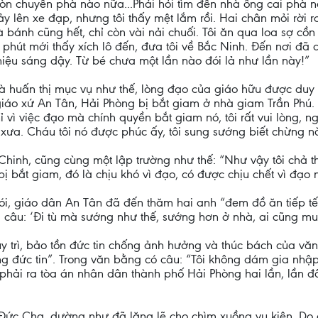
òn chuyến phà nào nữa...Phải hỏi tìm đến nhà ông cai phà n
hảy lên xe đạp, nhưng tôi thấy mệt lắm rồi. Hai chân mỏi rờ
 bánh cũng hết, chỉ còn vài nải chuối. Tôi ăn qua loa sợ cồn 
 phút mới thấy xích lô đến, đưa tôi về Bắc Ninh. Đến nơi đã 
ệu sáng dậy. Từ bé chưa một lần nào đói lả như lần này!”
à huấn thị mục vụ như thế, lòng đạo của giáo hữu được duy t
giáo xứ An Tân, Hải Phòng bị bắt giam ở nhà giam Trần Ph
ỉ vì việc đạo mà chính quyền bắt giam nó, tôi rất vui lòng, n
 xưa. Cháu tôi nó được phúc ấy, tôi sung sướng biết chừng n
hinh, cũng cùng một lập trường như thế: “Như vậy tôi chả th
i bị bắt giam, đó là chịu khó vì đạo, có được chịu chết vì đạo
i, giáo dân An Tân đã đến thăm hai anh “đem đồ ăn tiếp tế
a câu: ‘Đi tù mà sướng như thế, sướng hơn ở nhà, ai cũng muố
uy trì, bảo tồn đức tin chống ảnh hưởng và thúc bách của v
ng đức tin”. Trong văn bằng có câu: “Tôi không dám gia nhậ
hải ra tòa án nhân dân thành phố Hải Phòng hai lần, lần đầu
 Đức Cha, dường như đã lặng lẽ cho chìm xuồng vụ kiện. Do đ