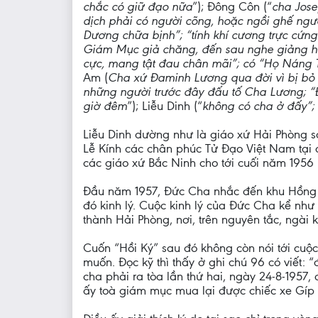
chắc có giữ đạo nữa
”); Đông Côn (“
cha Jose
dịch phải có người cõng, hoặc ngồi ghế ngườ
Dương chữa bịnh”; “tính khí cương trực cứng 
Giám Mục giả chăng, đến sau nghe giảng họ
cực, mang tật đau chân mãi”; có “Họ Náng T
Am (
Cha xứ Đaminh Lương qua đời vì bị bỏ đ
những người trước đây đấu tố Cha Lương; “Đô
giờ đêm
”); Liễu Dinh (“
không có cha ở đấy”; 
Liễu Dinh dường như là giáo xứ Hải Phòng s
Lễ Kính các chân phúc Tử Đạo Việt Nam tại 
các giáo xứ Bắc Ninh cho tới cuối năm 1956 
Đầu năm 1957, Đức Cha nhắc đến khu Hồng Q
đó kinh lý. Cuộc kinh lý của Đức Cha kể như
thành Hải Phòng, nơi, trên nguyên tắc, ngài 
Cuốn “Hồi Ký” sau đó không còn nói tới cuộc
muốn. Đọc kỹ thì thấy ở ghi chú 96 có viết
cha phải ra tòa lần thứ hai, ngày 24-8-1957
ấy toà giám mục mua lại được chiếc xe Gíp dù