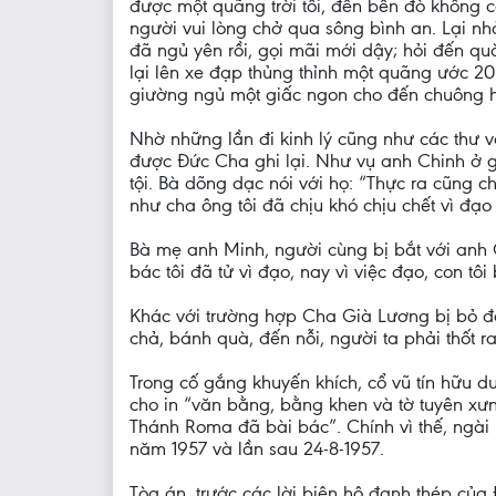
được một quãng trời tối, đến bến đò không c
người vui lòng chở qua sông bình an. Lại n
đã ngủ yên rồi, gọi mãi mới dậy; hỏi đến quà
lại lên xe đạp thủng thỉnh một quãng ước 20
giường ngủ một giấc ngon cho đến chuông hi
Nhờ những lần đi kinh lý cũng như các thư v
được Đức Cha ghi lại. Như vụ anh Chinh ở 
tội. Bà dõng dạc nói với họ: “Thực ra cũng ch
như cha ông tôi đã chịu khó chịu chết vì đạo
Bà mẹ anh Minh, người cùng bị bắt với anh C
bác tôi đã tử vì đạo, nay vì việc đạo, con tô
Khác với trường hợp Cha Già Lương bị bỏ đó
chả, bánh quà, đến nỗi, người ta phải thốt r
Trong cố gắng khuyến khích, cổ vũ tín hữu d
cho in “văn bằng, bằng khen và tờ tuyên xư
Thánh Roma đã bài bác”. Chính vì thế, ngài p
năm 1957 và lần sau 24-8-1957.
Tòa án, trước các lời biện hộ đanh thép của