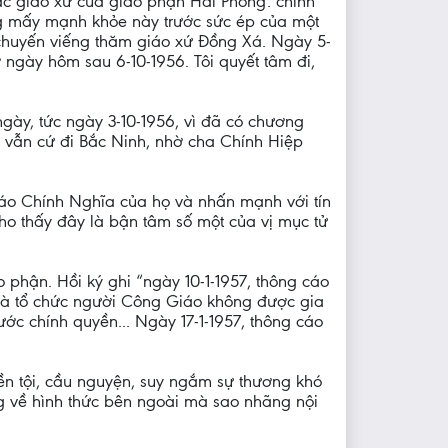
các giáo xứ của giáo phận Hải Phòng: chính
hông mấy mạnh khỏe này trước sức ép của một
chuyến viếng thăm giáo xứ Đồng Xá. Ngày 5-
ờ ngày hôm sau 6-10-1956. Tôi quyết tâm đi,
gày, tức ngày 3-10-1956, vì đã có chương
ha vẫn cứ đi Bắc Ninh, nhờ cha Chính Hiệp
báo Chính Nghĩa của họ và nhấn mạnh với tín
ho thấy đây là bận tâm số một của vị mục tử
 phận. Hồi ký ghi “ngày 10-1-1957, thông cáo
 là tổ chức người Công Giáo không được gia
ớc chính quyền... Ngày 17-1-1957, thông cáo
n tội, cầu nguyện, suy ngắm sự thương khó
ng về hình thức bên ngoài mà sao nhãng nội