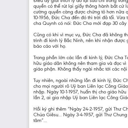
Điều ấy giải thích lý do tại sao chỉ trong 
quyền có thể rút lại giấy thông hành bất cứ
cường quyền càng được chứng tỏ hơn nữa qu
10-1956, Đức Cha đến đó thì trời đã tối. Vừa 
cha Quynh có nói: Đức Cha mới đạp 30 cây s
Cũng có khi vì mục vụ, Đức Cha đã không thè
trình đi kinh lý Bắc Ninh, nên khi nhận đượ
báo cáo với họ.
Trong phần lớn các lần đi kinh lý, Đức Cha
hữu giáo dân không nên tham gia và đọc vì 
giáo phận. Không thấy ngài nhắc tới các nội
Tuy nhiên, ngoài những lần đi kinh lý, Đức C
cho mọi người rõ Uỷ ban Liên lạc Công Giá
nhập. Ngày 10-1-1957, huấn thị cho giáo hữu
lần 2, ai gia nhập Uỷ ban Liên lạc Công Giá
Hồi ký ghi thêm “Ngày 24-2-1957, gửi Thư 
Chúa Giêsu... Ngày 3-4-1957, gửi Thư Chung
tâm”...