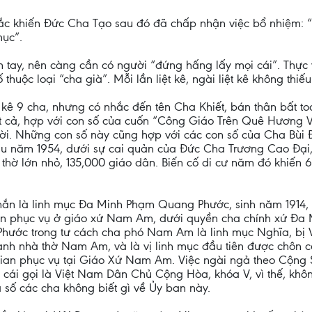
ắc khiến Đức Cha Tạo sau đó đã chấp nhận việc bổ nhiệm: 
mục”.
 tay, nên càng cần có người “đứng hấng lấy mọi cái”. Thực
thuộc loại “cha già”. Mỗi lần liệt kê, ngài liệt kê không thiếu
kê 9 cha, nhưng có nhắc đến tên Cha Khiết, bán thân bất t
tất cả, hợp với con số của cuốn “Công Giáo Trên Quê Hương
ười. Những con số này cũng hợp với các con số của Cha Bùi 
đầu năm 1954, dưới sự cai quản của Đức Cha Trương Cao Đại, 
à thờ lớn nhỏ, 135,000 giáo dân. Biến cố di cư năm đó khiến 
 chắn là linh mục Đa Minh Phạm Quang Phước, sinh năm 1914, 
n phục vụ ở giáo xứ Nam Am, dưới quyền cha chính xứ Đa M
Phước trong tư cách cha phó Nam Am là linh mục Nghĩa, bị Vi
 nhà thờ Nam Am, và là vị linh mục đầu tiên được chôn cất
 gian phục vụ tại Giáo Xứ Nam Am. Việc ngài ngả theo Cộng
cái gọi là Việt Nam Dân Chủ Cộng Hòa, khóa V, vì thế, khôn
số các cha không biết gì về Ủy ban này.