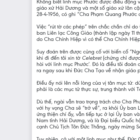
Không biết linh mục Phước được điều động 
giáo xứ Hải Dương và một số giáo xứ lân cậ
28-4-1956, có ghi “Cha Phạm Quang Phước co
Việc “rút tờ các phép” trên chắc chắn chỉ d
ban Liên lạc Công Giáo (thành lập ngày 11 t
do Cha Chính Hiệp vì có thể Cha Chính Hiệp
Suy đoán trên được củng cố với biến cố “Ng
khi đi đến tôi xin tờ
Celebret
(chứng chỉ được
hòi với linh mục Phước’. Đó là điều tôi đoán
ra ngay sau khi Đức Cha Tạo về nhận giáo 
Điều ấy nói lên nỗi lòng của vị tân mục tử: 
phải là các mục tử thực sự, trung thành với T
Dù thế, ngài vẫn trao trọng trách cho Cha P
với hy vọng Cha sẽ “trở về”, ra khỏi Ủy ba
ứng thiện chí ấy, vẫn tiếp tục ở lại Ủy ban 
Nam tỉnh Hải Dương, và là Đại biểu Quốc hộ
cạnh Chủ Tịch Tôn Đức Thắng, ngày mừng Sà
Tuy nhiên, cả với một linh mục như thế, Đức