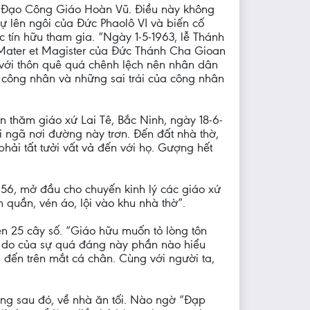
ng Đạo Công Giáo Hoàn Vũ. Điều này không
sự lên ngôi của Đức Phaolô VI và biến cố
 tín hữu tham gia. “Ngày 1-5-1963, lễ Thánh
 Mater et Magister của Đức Thánh Cha Gioan
 với thôn quê quá chênh lệch nên nhân dân
 công nhân và những sai trái của công nhân
n thăm giáo xứ Lai Tê, Bắc Ninh, ngày 18-6-
 ngã nơi đường này trơn. Đến đất nhà thờ,
hải tất tưởi vất vả đến với họ. Gượng hết
56, mở đầu cho chuyến kinh lý các giáo xứ
quần, vén áo, lội vào khu nhà thờ”.
n 25 cây số. “Giáo hữu muốn tỏ lòng tôn
 lý do của sự quá đáng này phần nào hiểu
 đến trên mắt cá chân. Cùng với người ta,
ưởng sau đó, về nhà ăn tối. Nào ngờ “Đạp