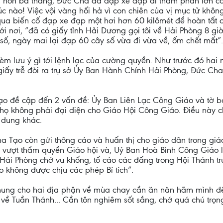
vòng non ba tháng, Đức Cha đã đạp xe đạp đi thăm phần lớn 
 lúc nào! Việc vội vàng hối hả vì con chiên của vị mục tử k
a biến cố đạp xe đạp một hơi hơn 60 kilômét để hoàn tất 
tới nơi, “đã có giấy tỉnh Hải Dương gọi tôi về Hải Phòng 8 gi
ố, ngày mai lại đạp 60 cây số vừa đi vừa về, ốm chết mất”.
m lưu ý gì tới lệnh lạc của cường quyền. Như trước đó hai n
c giấy trễ đòi ra trụ sở Ủy Ban Hành Chính Hải Phòng, Đức C
 Tạo đề cập đến 2 vấn đề: Ủy Ban Liên Lạc Công Giáo và tờ 
họ không phải đại diện cho Giáo Hội Công Giáo. Điều này c
 dung khác.
ha Tạo còn gửi thông cáo và huấn thị cho giáo dân trong giáo
o vượt thẩm quyền Giáo hội và, Uỷ Ban Hoà Bình Công Giáo
 Hải Phòng chớ vu khống, tố cáo các đấng trong Hội Thánh trư
o không được chịu các phép Bí tích”.
Chung cho hai địa phận về mùa chay cần ăn năn hãm mình đề
 về Tuần Thánh... Cần tôn nghiêm sốt sắng, chớ quá chú trọ