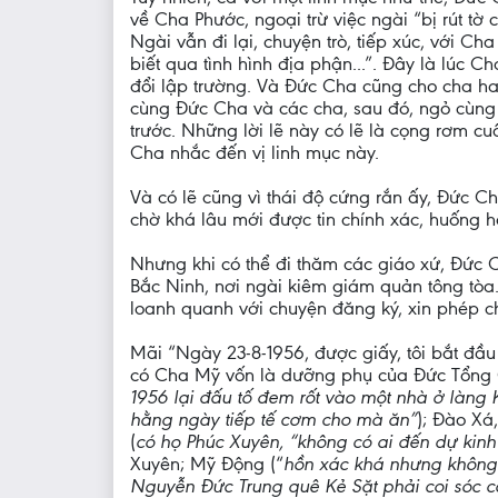
về Cha Phước, ngoại trừ việc ngài “bị rút tờ 
Ngài vẫn đi lại, chuyện trò, tiếp xúc, với C
biết qua tình hình địa phận...”. Đây là lú
đổi lập trường. Và Đức Cha cũng cho cha hay
cùng Đức Cha và các cha, sau đó, ngỏ cùng c
trước. Những lời lẽ này có lẽ là cọng rơm cuố
Cha nhắc đến vị linh mục này.
Và có lẽ cũng vì thái độ cứng rắn ấy, Đức C
chờ khá lâu mới được tin chính xác, huống hồ
Nhưng khi có thể đi thăm các giáo xứ, Đức C
Bắc Ninh, nơi ngài kiêm giám quản tông tòa.
loanh quanh với chuyện đăng ký, xin phép c
Mãi “Ngày 23-8-1956, được giấy, tôi bắt đầu
có Cha Mỹ vốn là dưỡng phụ của Đức Tổng 
1956 lại đấu tố đem rốt vào một nhà ở làng
hằng ngày tiếp tế cơm cho mà ăn”
); Đào Xá,
(
có họ Phúc Xuyên, “không có ai đến dự kinh
Xuyên; Mỹ Động (“
hồn xác khá nhưng không 
Nguyễn Đức Trung quê Kẻ Sặt phải coi sóc c