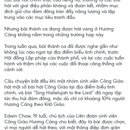
hát với giai điệu phản kháng và đoàn kết, nhằm mục
đích giữ cho đám đông tràn đầy năng lượng và tập
trung vào các mục tiêu tranh đấu.
Nhưng bài thánh ca đang được hát vang ở Hương
Cảng không nằm trong những trường hợp này.
Trong tuần qua, bài thánh ca đã được nghe gần như
không lúc nào ngơi tại địa điểm biểu tình chính, trước
Hội đồng Lập pháp của thành phố, và tại các cuộc tuần
hành và thậm chí tại các cuộc đối thoại căng thẳng với
cảnh sát.
Câu chuyện bắt đầu khi một nhóm sinh viên Công Giáo
hát một số bài hát Công Giáo tại địa điểm biểu tình
chính, và bài “Sing Hallelujah to the Lord” đã ngay lập
tức thu hút đám đông, mặc dù chỉ có khoảng 10% người
Hương Cảng theo Kitô Giáo.
Edwin Chow, 19 tuổi, chủ tịch của Liên đoàn sinh viên
Công Giáo Hương Cảng cho biết, đây là bài được chọn,
vì mọi người dễ hát theo, với một thông điệp đơn giản