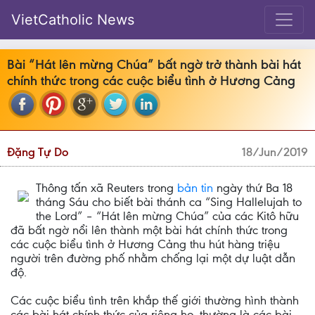
VietCatholic News
Bài “Hát lên mừng Chúa” bất ngờ trở thành bài hát
chính thức trong các cuộc biểu tình ở Hương Cảng
Đặng Tự Do
18/Jun/2019
Thông tấn xã Reuters trong
bản tin
ngày thứ Ba 18
tháng Sáu cho biết bài thánh ca “Sing Hallelujah to
the Lord” – “Hát lên mừng Chúa” của các Kitô hữu
đã bất ngờ nổi lên thành một bài hát chính thức trong
các cuộc biểu tình ở Hương Cảng thu hút hàng triệu
người trên đường phố nhằm chống lại một dự luật dẫn
độ.
Các cuộc biểu tình trên khắp thế giới thường hình thành
các bài hát chính thức của riêng họ, thường là các bài