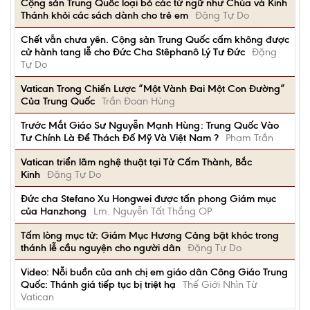
Cộng sản Trung Quốc loại bỏ các từ ngữ như Chúa và Kinh
Thánh khỏi các sách dành cho trẻ em
Đặng Tự Do
Chết vẫn chưa yên. Cộng sản Trung Quốc cấm không được
cử hành tang lễ cho Đức Cha Stêphanô Lý Tư Đức
Đặng
Tự Do
Vatican Trong Chiến Lược “Một Vành Đai Một Con Đường”
Của Trung Quốc
Trần Đoan Hùng
Trước Mắt Giáo Sư Nguyễn Mạnh Hùng: Trung Quốc Vào
Tư Chính Là Để Thách Đố Mỹ Và Việt Nam ?
Phạm Trần
Vatican triển lãm nghệ thuật tại Tử Cấm Thành, Bắc
Kinh
Đặng Tự Do
Đức cha Stefano Xu Hongwei được tấn phong Giám mục
của Hanzhong
Lm. Nguyễn Tất Thắng OP
Tấm lòng mục tử: Giám Mục Hương Cảng bật khóc trong
thánh lễ cầu nguyện cho người dân
Đặng Tự Do
Video: Nỗi buồn của anh chị em giáo dân Công Giáo Trung
Quốc: Thánh giá tiếp tục bị triệt hạ
Thế Giới Nhìn Từ
Vatican