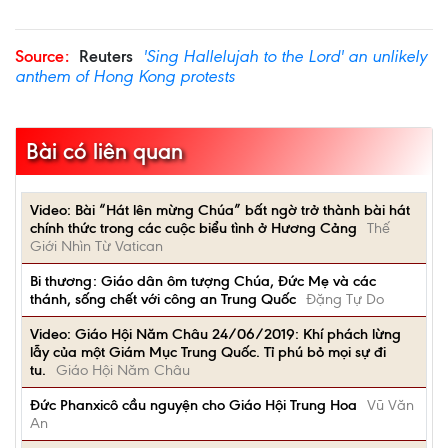
Source:
Reuters
'Sing Hallelujah to the Lord' an unlikely
anthem of Hong Kong protests
Bài có liên quan
Video: Bài “Hát lên mừng Chúa” bất ngờ trở thành bài hát
chính thức trong các cuộc biểu tình ở Hương Cảng
Thế
Giới Nhìn Từ Vatican
Bi thương: Giáo dân ôm tượng Chúa, Đức Mẹ và các
thánh, sống chết với công an Trung Quốc
Đặng Tự Do
Video: Giáo Hội Năm Châu 24/06/2019: Khí phách lừng
lẫy của một Giám Mục Trung Quốc. Tỉ phú bỏ mọi sự đi
tu.
Giáo Hội Năm Châu
Đức Phanxicô cầu nguyện cho Giáo Hội Trung Hoa
Vũ Văn
An