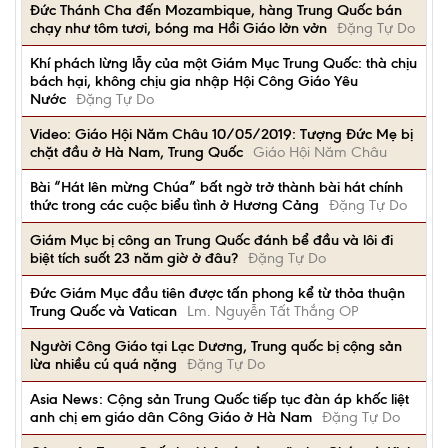
Đức Thánh Cha đến Mozambique, hàng Trung Quốc bán
chạy như tôm tươi, bóng ma Hồi Giáo lởn vởn
Đặng Tự Do
Khí phách lừng lẫy của một Giám Mục Trung Quốc: thà chịu
bách hại, không chịu gia nhập Hội Công Giáo Yêu
Nước
Đặng Tự Do
Video: Giáo Hội Năm Châu 10/05/2019: Tượng Đức Mẹ bị
chặt đầu ở Hà Nam, Trung Quốc
Giáo Hội Năm Châu
Bài “Hát lên mừng Chúa” bất ngờ trở thành bài hát chính
thức trong các cuộc biểu tình ở Hương Cảng
Đặng Tự Do
Giám Mục bị công an Trung Quốc đánh bể đầu và lôi đi
biệt tích suốt 23 năm giờ ở đâu?
Đặng Tự Do
Đức Giám Mục đầu tiên được tấn phong kể từ thỏa thuận
Trung Quốc và Vatican
Lm. Nguyễn Tất Thắng OP
Người Công Giáo tại Lạc Dương, Trung quốc bị cộng sản
lừa nhiều cú quá nặng
Đặng Tự Do
Asia News: Cộng sản Trung Quốc tiếp tục đàn áp khốc liệt
anh chị em giáo dân Công Giáo ở Hà Nam
Đặng Tự Do