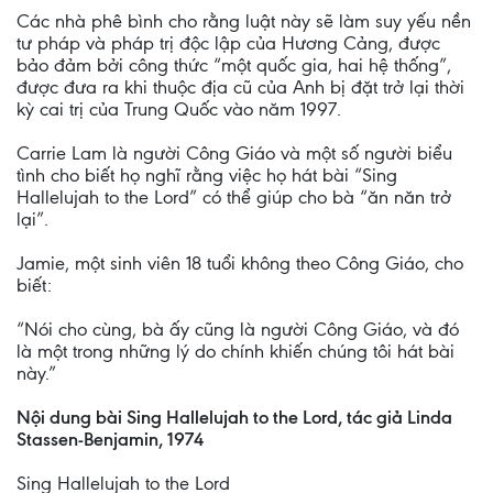
Các nhà phê bình cho rằng luật này sẽ làm suy yếu nền
tư pháp và pháp trị độc lập của Hương Cảng, được
bảo đảm bởi công thức “một quốc gia, hai hệ thống”,
được đưa ra khi thuộc địa cũ của Anh bị đặt trở lại thời
kỳ cai trị của Trung Quốc vào năm 1997.
Carrie Lam là người Công Giáo và một số người biểu
tình cho biết họ nghĩ rằng việc họ hát bài “Sing
Hallelujah to the Lord” có thể giúp cho bà “ăn năn trở
lại”.
Jamie, một sinh viên 18 tuổi không theo Công Giáo, cho
biết:
“Nói cho cùng, bà ấy cũng là người Công Giáo, và đó
là một trong những lý do chính khiến chúng tôi hát bài
này.”
Nội dung bài Sing Hallelujah to the Lord, tác giả Linda
Stassen-Benjamin, 1974
Sing Hallelujah to the Lord