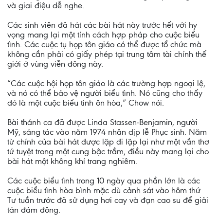
và giai điệu dễ nghe.
Các sinh viên đã hát các bài hát này trước hết với hy
vọng mang lại một tính cách hợp pháp cho cuộc biểu
tình. Các cuộc tụ họp tôn giáo có thể được tổ chức mà
không cần phải có giấy phép tại trung tâm tài chính thế
giới ở vùng viễn đông này.
“Các cuộc hội họp tôn giáo là các trường hợp ngoại lệ,
và nó có thể bảo vệ người biểu tình. Nó cũng cho thấy
đó là một cuộc biểu tình ôn hòa,” Chow nói.
Bài thánh ca đã được Linda Stassen-Benjamin, người
Mỹ, sáng tác vào năm 1974 nhân dịp lễ Phục sinh. Năm
từ chính của bài hát được lặp đi lặp lại như một vần thơ
tứ tuyệt trong một cung bậc trầm, điều này mang lại cho
bài hát một không khí trang nghiêm.
Các cuộc biểu tình trong 10 ngày qua phần lớn là các
cuộc biểu tình hòa bình mặc dù cảnh sát vào hôm thứ
Tư tuần trước đã sử dụng hơi cay và đạn cao su để giải
tán đám đông.