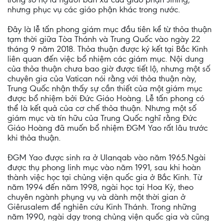
nhưng phục vụ các giáo phận khác trong nước.
Đây là lễ tấn phong giám mục đầu tiên kể từ thỏa thuận
tạm thời giữa Tòa Thánh và Trung Quốc vào ngày 22
tháng 9 năm 2018. Thỏa thuận được ký kết tại Bắc Kinh
liên quan đến việc bổ nhiệm các giám mục. Nội dung
của thỏa thuận chưa bao giờ được tiết lộ, nhưng một số
chuyên gia của Vatican nói rằng với thỏa thuận này,
Trung Quốc nhận thấy sự cần thiết của một giám mục
được bổ nhiệm bởi Đức Giáo Hoàng. Lễ tấn phong có
thể là kết quả của cơ chế thỏa thuận. Nhưng một số
giám mục và tín hữu của Trung Quốc nghĩ rằng Đức
Giáo Hoàng đã muốn bổ nhiệm ĐGM Yao rất lâu trước
khi thỏa thuận.
ĐGM Yao được sinh ra ở Ulanqab vào năm 1965.Ngài
được thụ phong linh mục vào năm 1991, sau khi hoàn
thành việc học tại chủng viện quốc gia ở Bắc Kinh. Từ
năm 1994 đến năm 1998, ngài học tại Hoa Kỳ, theo
chuyên ngành phụng vụ và dành một thời gian ở
Giêrusalem để nghiên cứu Kinh Thánh. Trong những
năm 1990, ngài dạy trong chủng viện quốc gia và cũng