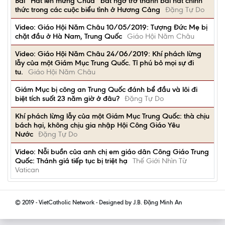
Bài “Hát lên mừng Chúa” bất ngờ trở thành bài hát chính
thức trong các cuộc biểu tình ở Hương Cảng
Đặng Tự Do
Video: Giáo Hội Năm Châu 10/05/2019: Tượng Đức Mẹ bị
chặt đầu ở Hà Nam, Trung Quốc
Giáo Hội Năm Châu
Video: Giáo Hội Năm Châu 24/06/2019: Khí phách lừng
lẫy của một Giám Mục Trung Quốc. Tỉ phú bỏ mọi sự đi
tu.
Giáo Hội Năm Châu
Giám Mục bị công an Trung Quốc đánh bể đầu và lôi đi
biệt tích suốt 23 năm giờ ở đâu?
Đặng Tự Do
Khí phách lừng lẫy của một Giám Mục Trung Quốc: thà chịu
bách hại, không chịu gia nhập Hội Công Giáo Yêu
Nước
Đặng Tự Do
Video: Nỗi buồn của anh chị em giáo dân Công Giáo Trung
Quốc: Thánh giá tiếp tục bị triệt hạ
Thế Giới Nhìn Từ
Vatican
© 2019 - VietCatholic Network - Designed by J.B. Đặng Minh An