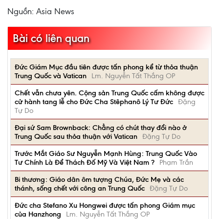
Nguồn: Asia News
Bài có liên quan
Đức Giám Mục đầu tiên được tấn phong kể từ thỏa thuận
Trung Quốc và Vatican
Lm. Nguyễn Tất Thắng OP
Chết vẫn chưa yên. Cộng sản Trung Quốc cấm không được
cử hành tang lễ cho Đức Cha Stêphanô Lý Tư Đức
Đặng
Tự Do
Đại sứ Sam Brownback: Chẳng có chút thay đổi nào ở
Trung Quốc sau thỏa thuận với Vatican
Đặng Tự Do
Trước Mắt Giáo Sư Nguyễn Mạnh Hùng: Trung Quốc Vào
Tư Chính Là Để Thách Đố Mỹ Và Việt Nam ?
Phạm Trần
Bi thương: Giáo dân ôm tượng Chúa, Đức Mẹ và các
thánh, sống chết với công an Trung Quốc
Đặng Tự Do
Đức cha Stefano Xu Hongwei được tấn phong Giám mục
của Hanzhong
Lm. Nguyễn Tất Thắng OP