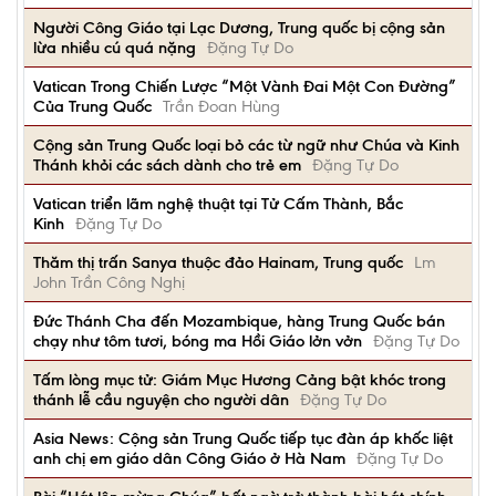
Người Công Giáo tại Lạc Dương, Trung quốc bị cộng sản
lừa nhiều cú quá nặng
Đặng Tự Do
Vatican Trong Chiến Lược “Một Vành Đai Một Con Đường”
Của Trung Quốc
Trần Đoan Hùng
Cộng sản Trung Quốc loại bỏ các từ ngữ như Chúa và Kinh
Thánh khỏi các sách dành cho trẻ em
Đặng Tự Do
Vatican triển lãm nghệ thuật tại Tử Cấm Thành, Bắc
Kinh
Đặng Tự Do
Thăm thị trấn Sanya thuộc đảo Hainam, Trung quốc
Lm
John Trần Công Nghị
Đức Thánh Cha đến Mozambique, hàng Trung Quốc bán
chạy như tôm tươi, bóng ma Hồi Giáo lởn vởn
Đặng Tự Do
Tấm lòng mục tử: Giám Mục Hương Cảng bật khóc trong
thánh lễ cầu nguyện cho người dân
Đặng Tự Do
Asia News: Cộng sản Trung Quốc tiếp tục đàn áp khốc liệt
anh chị em giáo dân Công Giáo ở Hà Nam
Đặng Tự Do