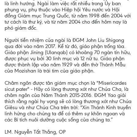
là linh hướng. Ngài làm việc rất nhiều trong Ủy ban
phụng vụ, phụ thuộc vào Hiệp hội Yêu nước và Hội
đồng Giám mục Trung Quốc, từ năm 1998 đến 2004 với
tư cách là thư ký, và từ năm 2004 cho đến hôm nay là
phó giám đốc.
Người tiền nhiệm của ngài là ĐGM John Liu Shigong
qua đời vào năm 2017. Kể từ đó, giáo phận trống tòa.
Giáo phận Jining (Ulanqab) có khoảng 70 ngàn tín hữu,
được phục vụ bởi 30 linh mục và 12 nữ tu. Giáo phận
được thành lập vào năm 1929 và đền thờ Thánh Mẫu
của Mozishan là trái tim của giáo phận.
Châm ngôn được tân giám mục chọn là "Misericordes
sicut pater" - Hãy có lòng thương xót như Chúa Cha, là
châm ngôn của Năm Thánh 2015-2016. ĐGM Yao giải
thích rằng ngài hy vọng sẽ có lòng thương xót như Chúa
Giêsu và như Chúa Cha trên trời: "Xin Thánh Kinh truyền
linh hứng cho chúng ta để có thêm sự khôn ngoan và
các Bí tích nuôi dưỡng cuộc sống của chúng ta.”
LM. Nguyễn Tất Thắng, OP