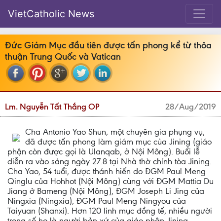
VietCatholic News
Đức Giám Mục đầu tiên được tấn phong kể từ thỏa
thuận Trung Quốc và Vatican
Lm. Nguyễn Tất Thắng OP
28/Aug/2019
Cha Antonio Yao Shun, một chuyên gia phụng vụ,
đã được tấn phong làm giám mục của Jining (giáo
phận còn được gọi là Ulanqab, ở Nội Mông). Buổi lễ
diễn ra vào sáng ngày 27.8 tại Nhà thờ chính tòa Jining.
Cha Yao, 54 tuổi, được thánh hiến do ĐGM Paul Meng
Qinglu của Hohhot (Nội Mông) cùng với ĐGM Mattia Du
Jiang ở Bameng (Nội Mông), ĐGM Joseph Li Jing của
Ningxia (Ningxia), ĐGM Paul Meng Ningyou của
Taiyuan (Shanxi). Hơn 120 linh mục đồng tế, nhiều người
trong số họ là người bản xứ của giáo phận Jining,