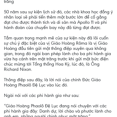
trăng
50 năm sau sự kiện lịch sử đó, các nhà khoa học đồng ý
nhân loại sẽ phải tiến thêm một bước lớn để cố gắng
đạt cho được thành tích và di sản mà Apollo 11 và phi
hành đoàn của chuyến bay này đã từng đạt được.
Tầm quan trọng mạnh mẽ của sự kiện này đã lôi cuốn
sự chú ý đặc biệt của vị Giáo Hoàng Rôma là vị Giáo
Hoàng đầu tiên gửi một thông điệp xuyên qua không
gian, trong đó ngài ban phép lành cho ba phi hành gia
vừa hạ cánh trên mặt trăng trước khi gửi một bức điện
chúc mừng tới Tổng thống Hoa Kỳ, lúc đó, là Ông
Richard Nixon.
Thông điệp sau đây, là lời nói của chính Đức Giáo
Hoàng Phaolô Đệ Lục vào lúc đó.
Ngài nói với các phi hành gia như sau:
“Giáo Hoàng Phaolô Đệ Lục đang nói chuyện với các
phi hành gia đây: Danh dự, lời chào và phước lành cho
anh em, những người chinh phục mặt trăng.”