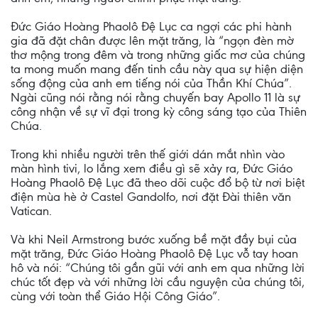
Đức Giáo Hoàng Phaolô Đệ Lục ca ngợi các phi hành
gia đã đặt chân được lên mặt trăng, là “ngọn đèn mờ
thơ mộng trong đêm và trong những giấc mơ của chúng
ta mong muốn mang đến tinh cầu này qua sự hiện diện
sống động của anh em tiếng nói của Thần Khí Chúa”.
Ngài cũng nói rằng nói rằng chuyến bay Apollo 11 là sự
công nhận về sự vĩ đại trong kỳ công sáng tạo của Thiên
Chúa.
Trong khi nhiều người trên thế giới dán mắt nhìn vào
màn hình tivi, lo lắng xem điều gì sẽ xảy ra, Đức Giáo
Hoàng Phaolô Đệ Lục đã theo dõi cuộc đổ bộ từ nơi biệt
điện mùa hè ở Castel Gandolfo, nơi đặt Đài thiên văn
Vatican.
Và khi Neil Armstrong bước xuống bề mặt đầy bụi của
mặt trăng, Đức Giáo Hoàng Phaolô Đệ Lục vỗ tay hoan
hô và nói: “Chúng tôi gần gũi với anh em qua những lời
chúc tốt đẹp và với những lời cầu nguyện của chúng tôi,
cùng với toàn thể Giáo Hội Công Giáo”.