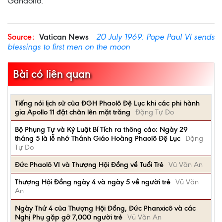
Gandolfo.
Source:
Vatican News
20 July 1969: Pope Paul VI sends
blessings to first men on the moon
Bài có liên quan
Tiếng nói lịch sử của ĐGH Phaolô Đệ Lục khi các phi hành
gia Apollo 11 đặt chân lên mặt trăng
Đặng Tự Do
Bộ Phụng Tự và Kỷ Luật Bí Tích ra thông cáo: Ngày 29
tháng 5 là lễ nhớ Thánh Giáo Hoàng Phaolô Đệ Lục
Đặng
Tự Do
Đức Phaolô VI và Thượng Hội Đồng về Tuổi Trẻ
Vũ Văn An
Thượng Hội Đồng ngày 4 và ngày 5 về người trẻ
Vũ Văn
An
Ngày Thứ 4 của Thượng Hội Đồng, Đức Phanxicô và các
Nghị Phụ gặp gỡ 7,000 người trẻ
Vũ Văn An