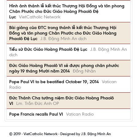
Hình ảnh thánh lễ kết thúc Thượng Hội Đồng và tôn phong
Chân Phước cho Đức Giáo Hoàng Phaolô Đệ
Lục
VietCatholic Network
Bài giảng của ĐTC trong thánh lễ kết thúc Thượng Hội
Đồng và tôn phong Chân Phước cho Đức Giáo Hoàng
Phaolô Đệ Lục
J.B. Đặng Minh An dịch
Tiểu sử Đức Giáo Hoàng Phaolô Đệ Lục
J.B. Đặng Minh An
dịch
Đức Giáo Hoàng Phaolô VI sẽ được phong chân phước
ngày 19 tháng Mười năm 2014
Đồng Nhân
Pope Paul VI to be beatified October 19, 2014
Vatican
Radio
Đức Thánh Cha tưởng niệm Đức Giáo Hoàng Phaolô
VI
Lm. Trần Đức Anh OP
Pope Francis recalls Paul VI
Vatican Radio
© 2019 - VietCatholic Network - Designed by J.B. Đặng Minh An