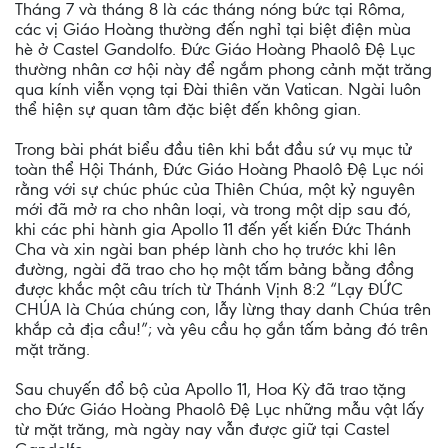
Tháng 7 và tháng 8 là các tháng nóng bức tại Rôma,
các vị Giáo Hoàng thường đến nghỉ tại biệt điện mùa
hè ở Castel Gandolfo. Đức Giáo Hoàng Phaolô Đệ Lục
thường nhân cơ hội này để ngắm phong cảnh mặt trăng
qua kính viễn vọng tại Đài thiên văn Vatican. Ngài luôn
thể hiện sự quan tâm đặc biệt đến không gian.
Trong bài phát biểu đầu tiên khi bắt đầu sứ vụ mục tử
toàn thể Hội Thánh, Đức Giáo Hoàng Phaolô Đệ Lục nói
rằng với sự chúc phúc của Thiên Chúa, một kỷ nguyên
mới đã mở ra cho nhân loại, và trong một dịp sau đó,
khi các phi hành gia Apollo 11 đến yết kiến Đức Thánh
Cha và xin ngài ban phép lành cho họ trước khi lên
đường, ngài đã trao cho họ một tấm bảng bằng đồng
được khắc một câu trích từ Thánh Vịnh 8:2 “Lạy ĐỨC
CHÚA là Chúa chúng con, lẫy lừng thay danh Chúa trên
khắp cả địa cầu!”; và yêu cầu họ gắn tấm bảng đó trên
mặt trăng.
Sau chuyến đổ bộ của Apollo 11, Hoa Kỳ đã trao tặng
cho Đức Giáo Hoàng Phaolô Đệ Lục những mẫu vật lấy
từ mặt trăng, mà ngày nay vẫn được giữ tại Castel