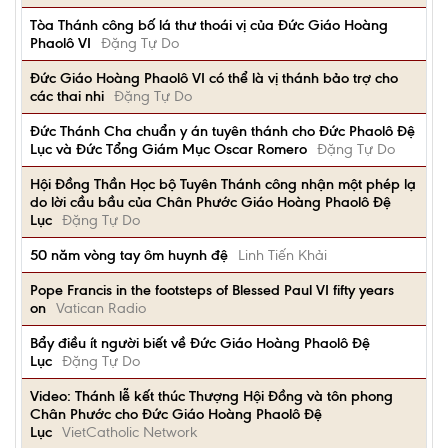
Tòa Thánh công bố lá thư thoái vị của Đức Giáo Hoàng
Phaolô VI
Đặng Tự Do
Đức Giáo Hoàng Phaolô VI có thể là vị thánh bảo trợ cho
các thai nhi
Đặng Tự Do
Đức Thánh Cha chuẩn y án tuyên thánh cho Đức Phaolô Đệ
Lục và Đức Tổng Giám Mục Oscar Romero
Đặng Tự Do
Hội Đồng Thần Học bộ Tuyên Thánh công nhận một phép lạ
do lời cầu bầu của Chân Phước Giáo Hoàng Phaolô Đệ
Lục
Đặng Tự Do
50 năm vòng tay ôm huynh đệ
Linh Tiến Khải
Pope Francis in the footsteps of Blessed Paul VI fifty years
on
Vatican Radio
Bẩy điều ít người biết về Đức Giáo Hoàng Phaolô Đệ
Lục
Đặng Tự Do
Video: Thánh lễ kết thúc Thượng Hội Đồng và tôn phong
Chân Phước cho Đức Giáo Hoàng Phaolô Đệ
Lục
VietCatholic Network