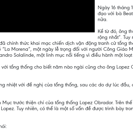
Ngày 16 tháng 
đạo với bà Beatr
nữa.
Kể từ đó, ông t
rộng nhất”. Tuy
đã chính thức khai mạc chiến dịch vận động tranh cử tổng t
ễ “La Morena”, một ngày lễ trọng đối với người Công Giáo 
andro Solalinde, một linh mục nổi tiếng vì điều hành một loạ
với tổng thống cho biết năm nào ngài cũng cho ông Lopez O
nồng nhiệt với đề nghị của tổng thống, sau các do dự lúc đầ
 Mục trước thiện chí của tổng thống Lopez Obrador. Trên th
 Lopez. Tuy nhiên, có thể là một số vấn đề được trình bày t
nói: