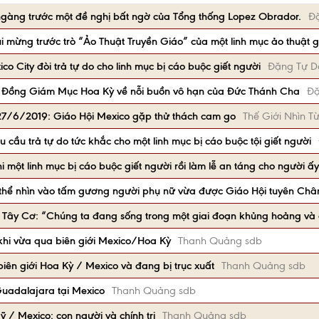
àng trước một đề nghị bất ngờ của Tổng thống Lopez Obrador.
Đ
 mừng trước trò “Ảo Thuật Truyền Giáo” của một linh mục ảo thuật g
ico City đòi trả tự do cho linh mục bị cáo buộc giết người
Đặng Tự D
i Đồng Giám Mục Hoa Kỳ về nỗi buồn vô hạn của Đức Thánh Cha
Đặ
 27/6/2019: Giáo Hội Mexico gặp thử thách cam go
Thế Giới Nhìn Từ
u cầu trả tự do tức khắc cho một linh mục bị cáo buộc tội giết người
một linh mục bị cáo buộc giết người rồi làm lễ an táng cho người ấy
thể nhìn vào tấm gương người phụ nữ vừa được Giáo Hội tuyên Ch
Tây Cơ: “Chúng ta đang sống trong một giai đoạn khủng hoảng và
khi vừa qua biên giới Mexico/Hoa Kỳ
Thanh Quảng sdb
iên giới Hoa Kỳ / Mexico và đang bị trục xuất
Thanh Quảng sdb
uadalajara tại Mexico
Thanh Quảng sdb
/ Mexico: con người và chính trị
Thanh Quảng sdb