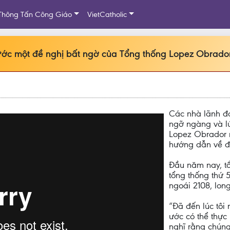
Thông Tấn Công Giáo
VietCatholic
c một đề nghị bất ngờ của Tổng thống Lopez Obrador
Các nhà lãnh đ
ngỡ ngàng và lú
Lopez Obrador 
hướng dẫn về đạ
Đầu năm nay, t
tổng thống thứ 
ngoái 2108, lon
“Đã đến lúc tôi
ước có thể thực 
nghĩ rằng chúng