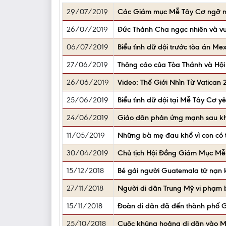
29/07/2019
Các Giám mục Mễ Tây Cơ ngỡ ng
26/07/2019
Đức Thánh Cha ngạc nhiên và vui
06/07/2019
Biểu tình dữ dội trước tòa án Mex
27/06/2019
Thông cáo của Tòa Thánh và Hộ
26/06/2019
Video: Thế Giới Nhìn Từ Vatican
25/06/2019
Biểu tình dữ dội tại Mễ Tây Cơ yê
24/06/2019
Giáo dân phản ứng mạnh sau khi 
11/05/2019
Những bà mẹ đau khổ vì con có 
30/04/2019
Chủ tịch Hội Đồng Giám Mục Mễ 
15/12/2018
Bé gái người Guatemala tử nạn 
27/11/2018
Người di dân Trung Mỹ vi phạm b
15/11/2018
Đoàn di dân đã đến thành phố G
25/10/2018
Cuộc khủng hoảng di dân vào Mỹ 