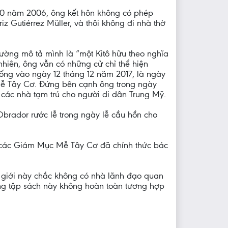
10 năm 2006, ông kết hôn không có phép
iz Gutiérrez Müller, và thôi không đi nhà thờ
hường mô tả mình là “một Kitô hữu theo nghĩa
 nhiên, ông vẫn có những cử chỉ thể hiện
hống vào ngày 12 tháng 12 năm 2017, là ngày
Mễ Tây Cơ. Đứng bên cạnh ông trong ngày
t các nhà tạm trú cho người di dân Trung Mỹ.
brador rước lễ trong ngày lễ cầu hồn cho
u, các Giám Mục Mễ Tây Cơ đã chính thức bác
ế giới này chắc không có nhà lãnh đạo quan
rong tập sách này không hoàn toàn tương hợp