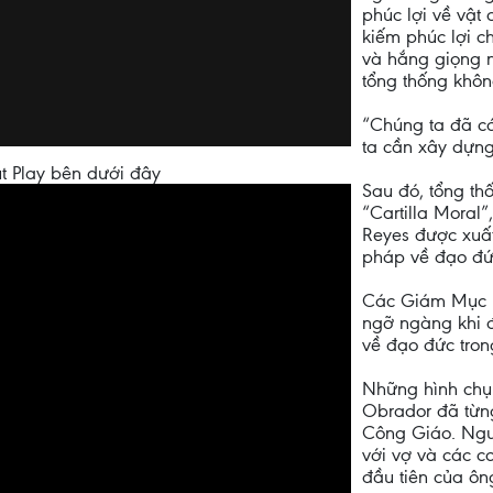
phúc lợi về vật
kiếm phúc lợi c
và hắng giọng n
tổng thống không
“Chúng ta đã có
ta cần xây dựn
t Play bên dưới đây
Sau đó, tổng th
“Cartilla Moral”
Reyes được xuất
pháp về đạo đứ
Các Giám Mục M
ngỡ ngàng khi đ
về đạo đức tron
Những hình chụ
Obrador đã từng
Công Giáo. Ngườ
với vợ và các 
đầu tiên của ôn