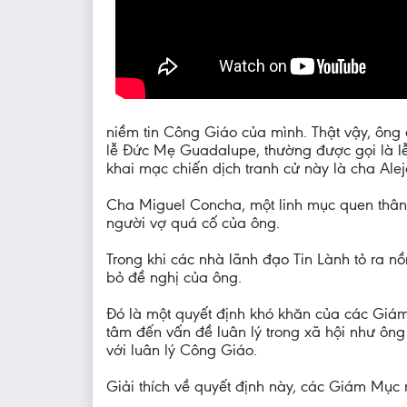
niềm tin Công Giáo của mình. Thật vậy, ông 
lễ Đức Mẹ Guadalupe, thường được gọi là l
khai mạc chiến dịch tranh cử này là cha Alej
Cha Miguel Concha, một linh mục quen thân 
người vợ quá cố của ông.
Trong khi các nhà lãnh đạo Tin Lành tỏ ra 
bỏ đề nghị của ông.
Đó là một quyết định khó khăn của các Giám
tâm đến vấn đề luân lý trong xã hội như ông
với luân lý Công Giáo.
Giải thích về quyết định này, các Giám Mục 