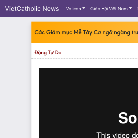
VietCatholic News
Vatican
Giáo Hội Việt Nam
Các Giám mục Mễ Tây Cơ ngỡ ngàng trướ
Đặng Tự Do