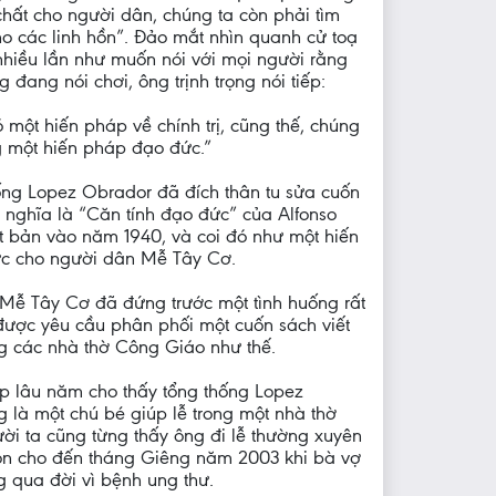
 chất cho người dân, chúng ta còn phải tìm
ho các linh hồn”. Đảo mắt nhìn quanh cử toạ
hiều lần như muốn nói với mọi người rằng
 đang nói chơi, ông trịnh trọng nói tiếp:
 một hiến pháp về chính trị, cũng thế, chúng
g một hiến pháp đạo đức.”
ống Lopez Obrador đã đích thân tu sửa cuốn
, nghĩa là “Căn tính đạo đức” của Alfonso
 bản vào năm 1940, và coi đó như một hiến
c cho người dân Mễ Tây Cơ.
ễ Tây Cơ đã đứng trước một tình huống rất
ược yêu cầu phân phối một cuốn sách viết
g các nhà thờ Công Giáo như thế.
p lâu năm cho thấy tổng thống Lopez
 là một chú bé giúp lễ trong một nhà thờ
i ta cũng từng thấy ông đi lễ thường xuyên
con cho đến tháng Giêng năm 2003 khi bà vợ
g qua đời vì bệnh ung thư.