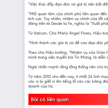
“Việc thúc đẩy đạo đức và giá trị nên bắt đầ
“Mối quan tâm của chính phủ liên quan đến vi
tích cực. Tuy nhiên, nhiệm vụ chính của tất 
đăng trên tờ Desde la Fe, nghĩa là “Xuất phá
Từ Vatican, Cha Mario Angel Flores, Hiệu t
“Hình thành các giá trị và đề cao đạo đức 
Theo cha Hiệu trưởng, “Nhiệm vụ của Giáo 
mình trong việc truyền bá Tin Mừng, là diễn đ
Ngài nhấn mạnh rằng tổng thống nên chú trọn
Từ năm 2012 cho đến nay, ít nhất 24 linh mục
các vị bị giết vì lên tiếng tố cáo các băng
doanh của họ.
Bài có liên quan