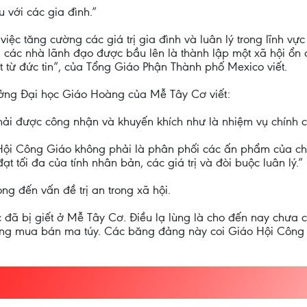
u với các gia đình.”
ệc tăng cường các giá trị gia đình và luân lý trong lĩnh vực
cả các nhà lãnh đạo được bầu lên là thành lập một xã hội ổn 
t từ đức tin”, của Tổng Giáo Phận Thành phố Mexico viết.
rưởng Đại học Giáo Hoàng của Mễ Tây Cơ viết:
phải được công nhận và khuyến khích như là nhiệm vụ chính 
Hội Công Giáo không phải là phân phối các ấn phẩm của ch
ạt tối đa của tính nhân bản, các giá trị và đòi buộc luân lý.”
g đến vấn đề trị an trong xã hội.
 đã bị giết ở Mễ Tây Cơ. Điều lạ lùng là cho đến nay chưa có
 đảng mua bán ma túy. Các băng đảng này coi Giáo Hội Công 