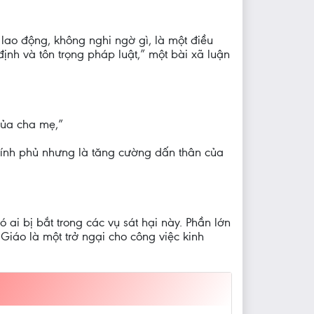
 lao động, không nghi ngờ gì, là một điều
định và tôn trọng pháp luật,” một bài xã luận
của cha mẹ,”
ính phủ nhưng là tăng cường dấn thân của
 ai bị bắt trong các vụ sát hại này. Phần lớn
Giáo là một trở ngại cho công việc kinh