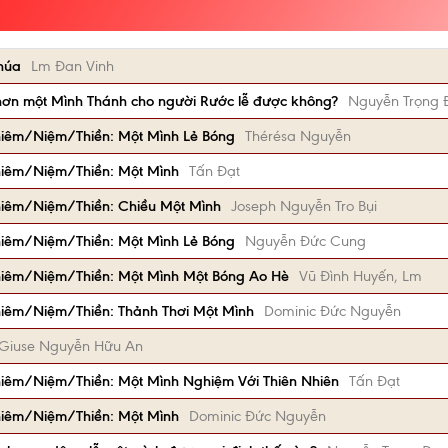
húa
Lm Đan Vinh
hơn một Mình Thánh cho người Rước lễ được không?
Nguyễn Trọng 
iêm/Niệm/Thiền: Một Mình Lẻ Bóng
Thérésa Nguyễn
hiêm/Niệm/Thiền: Một Mình
Tấn Đạt
hiêm/Niệm/Thiền: Chiều Một Mình
Joseph Nguyễn Tro Bụi
iêm/Niệm/Thiền: Một Mình Lẻ Bóng
Nguyễn Đức Cung
hiêm/Niệm/Thiền: Một Mình Một Bóng Ao Hè
Vũ Đình Huyến, Lm
iêm/Niệm/Thiền: Thảnh Thơi Một Mình
Dominic Đức Nguyễn
Giuse Nguyễn Hữu An
iêm/Niệm/Thiền: Một Mình Nghiệm Với Thiên Nhiên
Tấn Đạt
hiêm/Niệm/Thiền: Một Mình
Dominic Đức Nguyễn