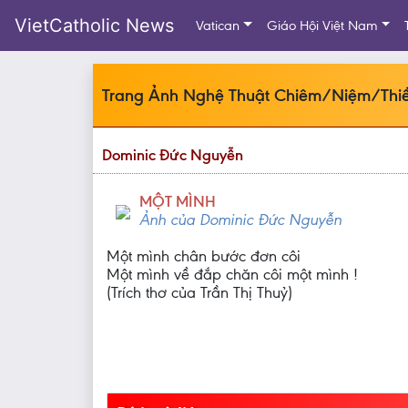
VietCatholic News
Vatican
Giáo Hội Việt Nam
Trang Ảnh Nghệ Thuật Chiêm/Niệm/Thiề
Dominic Đức Nguyễn
MỘT MÌNH
Ảnh của Dominic Đức Nguyễn
Một mình chân bước đơn côi
Một mình về đắp chăn côi một mình !
(Trích thơ của Trần Thị Thuỷ)