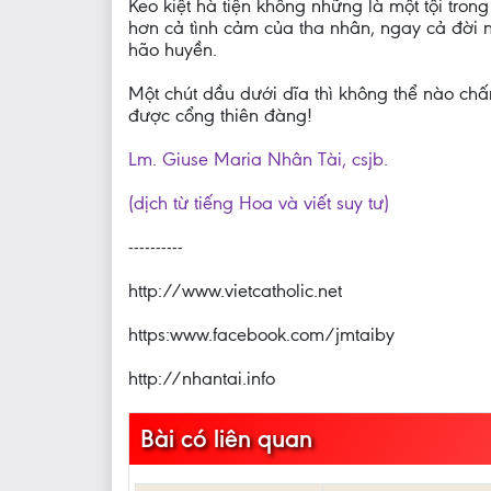
Keo kiệt hà tiện không những là một tội tron
hơn cả tình cảm của tha nhân, ngay cả đời 
hão huyền.
Một chút dầu dưới dĩa thì không thể nào chấm
được cổng thiên đàng!
Lm. Giuse Maria Nhân Tài, csjb.
(dịch từ tiếng Hoa và viết suy tư)
----------
http://www.vietcatholic.net
https:www.facebook.com/jmtaiby
http://nhantai.info
Bài có liên quan