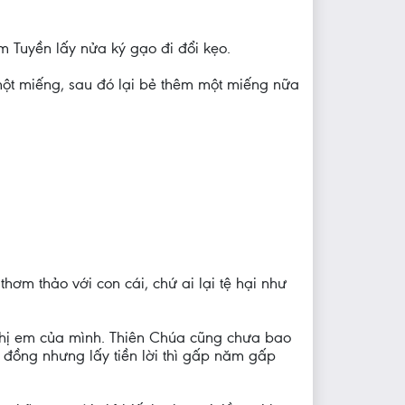
m Tuyền lấy nửa ký gạo đi đổi kẹo.
 một miếng, sau đó lại bẻ thêm một miếng nữa
thơm thảo với con cái, chứ ai lại tệ hại như
 chị em của mình. Thiên Chúa cũng chưa bao
 đồng nhưng lấy tiền lời thì gấp năm gấp