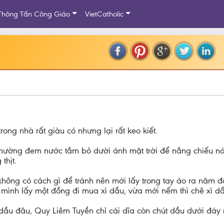
Thông Tấn Công Giáo
VietCatholic
ong nhà rất giàu có nhưng lại rất keo kiết.
 thường đem nước tắm bỏ dười ánh mặt trời để nắng chiếu nó
thịt.
hông có cách gì để tránh nên mới lấy trong tay áo ra năm đ
ự mình lấy một đồng đi mua xì dầu, vừa mới nếm thì chê xì dầ
ì dầu đâu, Quy Liêm Tuyền chỉ cái dĩa còn chút dầu dưới đáy 