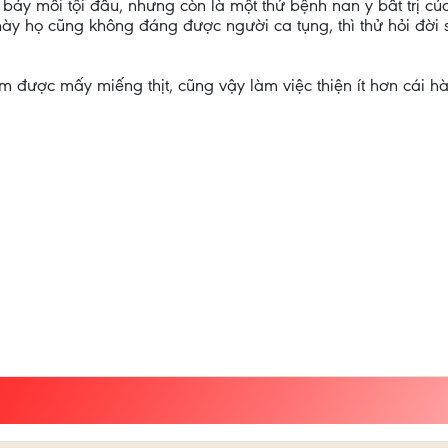
g bảy mối tội đầu, nhưng còn là một thứ bệnh nan y bất trị củ
này họ cũng không đáng được người ca tụng, thì thử hỏi đời
 được mấy miếng thịt, cũng vậy làm việc thiện ít hơn cái hà t