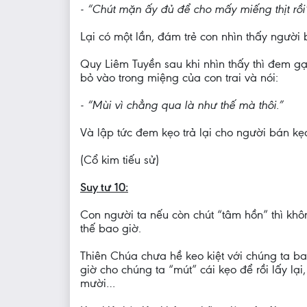
- “Chút mặn ấy đủ để cho mấy miếng thịt rồi
Lại có một lần, đám trẻ con nhìn thấy người
Quy Liêm Tuyền sau khi nhìn thấy thì đem gạ
bỏ vào trong miệng của con trai và nói:
- “Mùi vì chẳng qua là như thế mà thôi.”
Và lập tức đem kẹo trả lại cho người bán kẹo 
(Cổ kim tiếu sử)
Suy tư 10:
Con người ta nếu còn chút “tâm hồn” thì khôn
thế bao giờ.
Thiên Chúa chưa hề keo kiệt với chúng ta b
giờ cho chúng ta “mút” cái kẹo để rồi lấy l
mười…