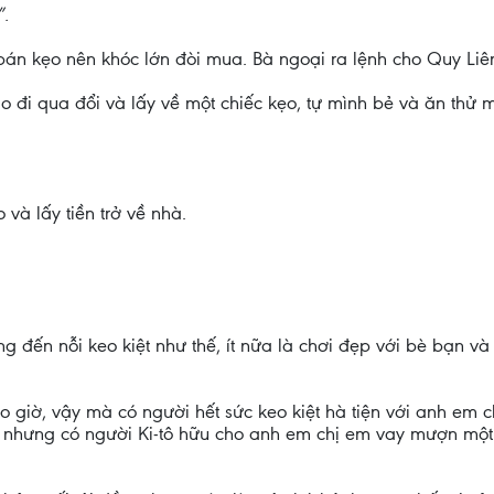
”.
 bán kẹo nên khóc lớn đòi mua. Bà ngoại ra lệnh cho Quy Liê
o đi qua đổi và lấy về một chiếc kẹo, tự mình bẻ và ăn thử
và lấy tiền trở về nhà.
g đến nỗi keo kiệt như thế, ít nữa là chơi đẹp với bè bạn và 
ao giờ, vậy mà có người hết sức keo kiệt hà tiện với anh em
ại, nhưng có người Ki-tô hữu cho anh em chị em vay mượn một