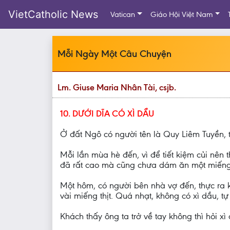
VietCatholic News
Vatican
Giáo Hội Việt Nam
Mỗi Ngày Một Câu Chuyện
Lm. Giuse Maria Nhân Tài, csjb.
10. DƯỚI DĨA CÓ XÌ DẦU
Ở đất Ngô có người tên là Quy Liêm Tuyền, tr
Mỗi lần mùa hè đến, vì để tiết kiệm củi nên
đã rất cao mà cũng chưa dám ăn một miếng 
Một hôm, có người bên nhà vợ đến, thực ra k
vài miếng thịt. Quá nhạt, không có xì dầu, t
Khách thấy ông ta trở về tay không thì hỏi x