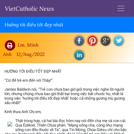
VietCatholic News
Hướng tới điều tốt đẹp nhất
Lm. Minh
Anh
12/Aug/2022
HƯỚNG TỚI ĐIỀU TỐT ĐẸP NHẤT
“Cứ để trẻ em đến với Thầy!”.
James Baldwin nói, “Trẻ con chưa bao giờ giỏi trong việc nghe lời người
lớn; nhưng chúng chưa bao giờ thất bại trong việc bắt chước họ, nhất là
trong việc ‘hướng tới điều tốt đẹp nhất’ hoặc cả những gương mù gương
xấu nhất!”.
Kính thưa Anh Chị em,
Thật trùng hợp, cả hai bài đọc hôm nay nói đến cha mẹ và con cái.
Qua Êzêkiel, Thiên Chúa phán, “Mạng sống cha, cũng như mạng
sống con đều thuộc về Ta”; qua Tin Mừng, Chúa Giêsu chỉ cho bậc