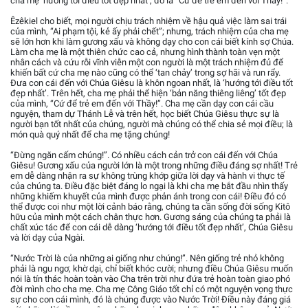
cha mẹ ‘hướng tới điều tốt đẹp nhất’, đó là “Cứ để trẻ em đến với Thầy!”.
Êzêkiel cho biết, mọi người chịu trách nhiệm về hậu quả việc làm sai trái
của mình, “Ai phạm tội, kẻ ấy phải chết”; nhưng, trách nhiệm của cha mẹ
sẽ lớn hơn khi làm gương xấu và không dạy cho con cái biết kính sợ Chúa.
Làm cha mẹ là một thiên chức cao cả, nhưng hình thành toàn vẹn một
nhân cách và cứu rỗi vĩnh viễn một con người là một trách nhiệm đủ để
khiến bất cứ cha mẹ nào cũng có thể ‘tan chảy’ trong sợ hãi và run rẩy.
Đưa con cái đến với Chúa Giêsu là khôn ngoan nhất, là ‘hướng tới điều tốt
đẹp nhất’. Trên hết, cha mẹ phải thể hiện ‘bản năng thiêng liêng’ tốt đẹp
của mình, “Cứ để trẻ em đến với Thầy!”. Cha mẹ cần dạy con cái cầu
nguyện, tham dự Thánh Lễ và trên hết, học biết Chúa Giêsu thực sự là
người bạn tốt nhất của chúng, người mà chúng có thể chia sẻ mọi điều; là
món quà quý nhất để cha mẹ tặng chúng!
“Đừng ngăn cấm chúng!”. Có nhiều cách cản trở con cái đến với Chúa
Giêsu! Gương xấu của người lớn là một trong những điều đáng sợ nhất! Trẻ
em dễ dàng nhận ra sự không trùng khớp giữa lời dạy và hành vi thực tế
của chúng ta. Điều đặc biệt đáng lo ngại là khi cha mẹ bắt đầu nhìn thấy
những khiếm khuyết của mình được phản ánh trong con cái! Điều đó có
thể được coi như một lời cảnh báo rằng, chúng ta cần sống đời sống Kitô
hữu của mình một cách chân thực hơn. Gương sáng của chúng ta phải là
chất xúc tác để con cái dễ dàng ‘hướng tới điều tốt đẹp nhất’, Chúa Giêsu
và lời dạy của Ngài.
“Nước Trời là của những ai giống như chúng!”. Nên giống trẻ nhỏ không
phải là ngu ngơ, khờ dại, chỉ biết khóc cười; nhưng điều Chúa Giêsu muốn
nói là tín thác hoàn toàn vào Cha trên trời như đứa trẻ hoàn toàn giao phó
đời mình cho cha mẹ. Cha mẹ Công Giáo tốt chỉ có một nguyện vọng thực
sự cho con cái mình, đó là chúng được vào Nước Trời! Điều này đáng giá