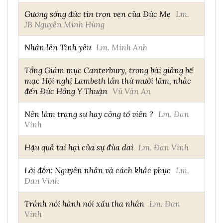
Gương sống đức tin trọn vẹn của Đức Mẹ
Lm.
JB Nguyễn Minh Hùng
Nhân lên Tình yêu
Lm. Minh Anh
Tổng Giám mục Canterbury, trong bài giảng bế
mạc Hội nghị Lambeth lần thứ mười lăm, nhắc
đến Đức Hồng Y Thuận
Vũ Văn An
Nên làm trạng sự hay công tố viên ?
Lm. Đan
Vinh
Hậu quả tai hại của sự đùa dai
Lm. Đan Vinh
Lời đồn: Nguyên nhân và cách khắc phục
Lm.
Đan Vinh
Tránh nói hành nói xấu tha nhân
Lm. Đan
Vinh