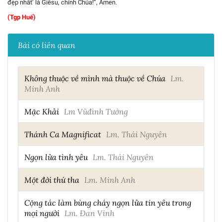
đẹp nhất’ là Giêsu, chính Chúa!”, Amen.
(Tgp Huế)
Bài có liên quan
Không thuộc về mình mà thuộc về Chúa
Lm.
Minh Anh
Mặc Khải
Lm Vũđình Tường
Thánh Ca Magnificat
Lm. Thái Nguyên
Ngọn lửa tình yêu
Lm. Thái Nguyên
Một đời thứ tha
Lm. Minh Anh
Cộng tác làm bùng cháy ngọn lửa tin yêu trong
mọi người
Lm. Đan Vinh