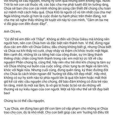
với những lời cầu nguyện, những hy sinh qua những đêm không ngủ. Nước
Trời là nơi con cái thuộc về, các bậc cha mẹ phải tuyệt đối tin tưởng rằng,
Chúa sẽ ban cho con cái mình những ân sủng cần thiết để chúng chu toàn
sứ mệnh một cách hiệu quả. Chúa Kitô là người cổ vũ lớn nhất của cha mẹ!
Ngài không muốn gì hơn là cuộc đoàn tụ hạnh phúc trên thiên đàng, nơi
cha mẹ sẽ nghe thấy những lời tuyệt vời này từ con mình, “Cảm ơn ba mẹ
vì đã giúp con đến được đây!”.
Anh Chị em,
“Cứ để trẻ em đến với Thầy!”. Không ai đến với Chúa Giêsu mà không nên
người hơn, nên con Chúa hơn và đặc biệt nên thánh hơn. Vì thế, đừng ngại
đưa các em đến với Chúa Giêsu; dẫu chúng không biết gì, nhưng Chúa biết
và Chúa vui khi thấy nó cười, chạy nhảy và thậm chí khóc trước mặt Ngài.
Bên cạnh đó, những lời ca tiếng hát của cộng đoàn, sự im lặng thánh
thiêng chắc chắn cũng hình thành trong các em một ký ức tốt về cầu
nguyện! Phần chúng ta, cũng thế, hãy nên như trẻ nhỏ khi chúng ta tâm sự
với Chúa những vui buồn của cuộc sống; chúc tụng tạ ơn Ngài và lắm khi,
khóc với Ngài nữa. Nhưng cuối cùng, đừng quên rằng, ký thác đường đời
cho Chúa là cách khôn ngoan để ‘hướng tới điều tốt đẹp nhất’. Hãy nhớ,
không có sự hy sinh nào từ phía người lớn là quá tốn kém hoặc mất thời
giờ kể cả việc cầu nguyện cho chúng, để bảo đảm không có đứa trẻ nào
tin rằng, mình là một sai lầm, là vô giá trị hoặc bị bỏ rơi do những vết
thương và sự kiêu ngạo của con người. Một xã hội như thế sẽ tốt đẹp biết
bao!
Chúng ta có thể cầu nguyện,
“Lạy Chúa, xin đừng bao giờ để con làm cớ vấp phạm cho những ai Chúa
trao cho con, dù là nhỏ nhất. Cho con biết giúp các em ‘hướng tới điều tốt