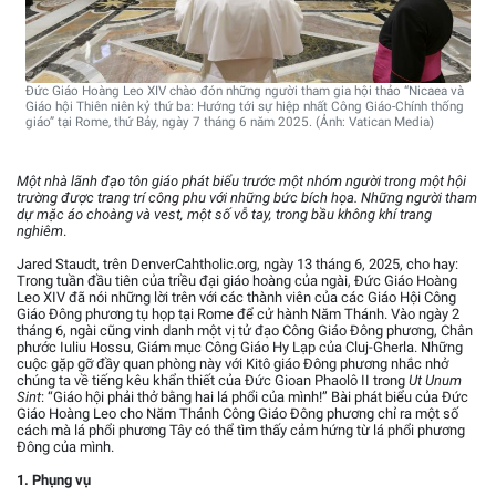
Đức Giáo Hoàng Leo XIV chào đón những người tham gia hội thảo “Nicaea và
Giáo hội Thiên niên kỷ thứ ba: Hướng tới sự hiệp nhất Công Giáo-Chính thống
giáo” tại Rome, thứ Bảy, ngày 7 tháng 6 năm 2025. (Ảnh: Vatican Media)
Một nhà lãnh đạo tôn giáo phát biểu trước một nhóm người trong một hội
trường được trang trí công phu với những bức bích họa. Những người tham
dự mặc áo choàng và vest, một số vỗ tay, trong bầu không khí trang
nghiêm
.
Jared Staudt, trên DenverCahtholic.org, ngày 13 tháng 6, 2025, cho hay:
Trong tuần đầu tiên của triều đại giáo hoàng của ngài, Đức Giáo Hoàng
Leo XIV đã nói những lời trên với các thành viên của các Giáo Hội Công
Giáo Đông phương tụ họp tại Rome để cử hành Năm Thánh. Vào ngày 2
tháng 6, ngài cũng vinh danh một vị tử đạo Công Giáo Đông phương, Chân
phước Iuliu Hossu, Giám mục Công Giáo Hy Lạp của Cluj-Gherla. Những
cuộc gặp gỡ đầy quan phòng này với Kitô giáo Đông phương nhắc nhở
chúng ta về tiếng kêu khẩn thiết của Đức Gioan Phaolô II trong
Ut Unum
Sint
: “Giáo hội phải thở bằng hai lá phổi của mình!” Bài phát biểu của Đức
Giáo Hoàng Leo cho Năm Thánh Công Giáo Đông phương chỉ ra một số
cách mà lá phổi phương Tây có thể tìm thấy cảm hứng từ lá phổi phương
Đông của mình.
1. Phụng vụ