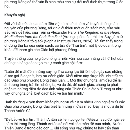
phương Đông có thể vẫn là hình mẫu cho sự đổi mới đích thực trong Giáo
hội.
Khuyến nghị
Đối với bất cứ ai quan tâm đến việc tìm hiểu thêm về truyền thống cầu
nguyện của phương Đông, tôi xin giới thiệu một cuốn sách mới, vừa sâu
sắc vừa dễ hiểu, của Tiến sĩ Alexander Harb,
The Kingdom of the Heart:
Meditations from the Christian East
(Vương quốc của trái tim: Suy gẫm từ
phương Đông Kitô giáo) (Sophia Institute Press, 2024). Tôi tìm thấy trong
chương thứ ba của cuốn sách, có tựa đề "Trái tim", một lý do quan trọng
khác để tham gia các Giáo hội phương Đông.
Truyền thống của họ giúp chống lại nền văn hóa sao nhãng và hời hợt của
chúng ta bằng cách tạo ra sự cảnh giác nội tâm:
“Luôn để mắt đến những suy nghĩ và xung lực tội lỗi hoặc gây sao nhãng
được gọi là
nepsis
, hay sự cảnh giác. Khái niệm này được hầu như tất cả
các Giáo phụ phương Đông thảo luận. … Mọi thứ chúng ta làm đều để lại
ấn tượng trong trái tim chúng ta, và do đó, để cảnh giác, chúng ta phải
nhận ra những điều đe dọa ánh sáng của Thiên Chúa ở đó. Tương tự như
vậy, chúng ta phải biết cách bảo vệ trái tim mình.”
Harb thường xuyên tham khảo phụng vụ và rút ra nhiều kinh nghiệm từ các
Giáo phụ phương Đông, đặc biệt là những vị ở sa mạc. Đây là một ví dụ từ
Thánh Antôn Cả:
“Để bảo vệ trái tim, Thánh Antôn sẽ liên tục gọi tên ‘Giêsu’; sau đó ngài sẽ
thầm thì trong lòng. Thánh Antôn sẽ nói với các môn đệ của mình, ‘Nước
Thiên Đàng ở trong các con.... Khi sống như vậy, chúng ta hãy cẩn thận