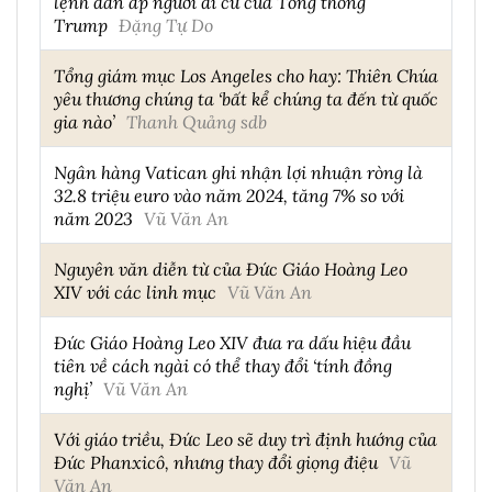
lệnh đàn áp người di cư của Tổng thống
Trump
Đặng Tự Do
Tổng giám mục Los Angeles cho hay: Thiên Chúa
yêu thương chúng ta ‘bất kể chúng ta đến từ quốc
gia nào’
Thanh Quảng sdb
Ngân hàng Vatican ghi nhận lợi nhuận ròng là
32.8 triệu euro vào năm 2024, tăng 7% so với
năm 2023
Vũ Văn An
Nguyên văn diễn từ của Đức Giáo Hoàng Leo
XIV với các linh mục
Vũ Văn An
Đức Giáo Hoàng Leo XIV đưa ra dấu hiệu đầu
tiên về cách ngài có thể thay đổi ‘tính đồng
nghị’
Vũ Văn An
Với giáo triều, Đức Leo sẽ duy trì định hướng của
Đức Phanxicô, nhưng thay đổi giọng điệu
Vũ
Văn An