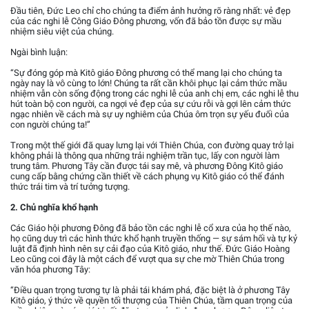
Đầu tiên, Đức Leo chỉ cho chúng ta điểm ảnh hưởng rõ ràng nhất: vẻ đẹp
của các nghi lễ Công Giáo Đông phương, vốn đã bảo tồn được sự mầu
nhiệm siêu việt của chúng.
Ngài bình luận:
“Sự đóng góp mà Kitô giáo Đông phương có thể mang lại cho chúng ta
ngày nay là vô cùng to lớn! Chúng ta rất cần khôi phục lại cảm thức mầu
nhiệm vẫn còn sống động trong các nghi lễ của anh chị em, các nghi lễ thu
hút toàn bộ con người, ca ngợi vẻ đẹp của sự cứu rỗi và gợi lên cảm thức
ngạc nhiên về cách mà sự uy nghiêm của Chúa ôm trọn sự yếu đuối của
con người chúng ta!”
Trong một thế giới đã quay lưng lại với Thiên Chúa, con đường quay trở lại
không phải là thông qua những trải nghiệm trần tục, lấy con người làm
trung tâm. Phương Tây cần được tái say mê, và phương Đông Kitô giáo
cung cấp bằng chứng cần thiết về cách phụng vụ Kitô giáo có thể đánh
thức trái tim và trí tưởng tượng.
2. Chủ nghĩa khổ hạnh
Các Giáo hội phương Đông đã bảo tồn các nghi lễ cổ xưa của họ thế nào,
họ cũng duy trì các hình thức khổ hạnh truyền thống — sự sám hối và tự kỷ
luật đã định hình nên sự cải đạo của Kitô giáo, như thế. Đức Giáo Hoàng
Leo cũng coi đây là một cách để vượt qua sự che mờ Thiên Chúa trong
văn hóa phương Tây:
“Điều quan trọng tương tự là phải tái khám phá, đặc biệt là ở phương Tây
Kitô giáo, ý thức về quyền tối thượng của Thiên Chúa, tầm quan trọng của