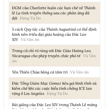
ĐGM của Charlotte hoãn các hạn chế về Thánh
lễ La tinh truyền thống sau các phản ứng dữ
dội
Đặng Tự Do
5 cách Quy tắc của Thánh Augustinô có thể định
hình nên triều đại giáo hoàng của Đức Leo
XIV
Vũ Văn An
Trong cử chỉ rõ ràng với Đức Giáo Hoàng Leo,
Nicaragua cho phép truyền chức phó tế
Vũ Văn
An
Yêu Thiên Chúa bằng cả tâm trí
Vũ Văn An
Đức Tổng Giám Mục Gomez kêu gọi bình tĩnh và
kiềm chế khi các cuộc biểu tình chống ICE lan
rộng ở Los Angeles
Đặng Tự Do
Bài giảng của Đức Leo XIV trong Thánh Lễ mừng