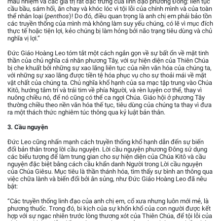
mầu nhiệm và các giá trị rất đặc trưng của linh đạo phương Đông: liên tục
cầu bầu, sám hối, ăn chay và khóc lóc vì tội lỗi của chính mình và của toàn
thể nhân loại (
penthos
)! Do đó, điều quan trọng là anh chị em phải bảo tồn
các truyền thống của mình mà không làm suy yếu chúng, có lẽ vì mục đích
thực tế hoặc tiện lợi, kẻo chúng bị làm hỏng bởi não trạng tiêu dùng và chủ
nghĩa vị lợi.”
Đức Giáo Hoàng Leo tóm tắt một cách ngắn gọn về sự bất ổn về mặt tinh
thần của chủ nghĩa cá nhân phương Tây, với sự hiện diện của Thiên Chúa
bị che khuất bởi những sự xao lãng liên tục của nền văn hóa của chúng ta,
với những sự xao lãng được tiền tệ hóa phục vụ cho sự thoải mái về mặt
vật chất của chúng ta. Chủ nghĩa khổ hạnh của sa mạc tập trung vào Chúa
Kitô, hướng tâm trí và trái tim về phía Người, và rèn luyện cơ thể, thay vì
nuông chiều nó, để nó cũng có thể ca ngợi Chúa. Giáo hội ở phương Tây
thường chiều theo nền văn hóa thế tục, tiêu dùng của chúng ta thay vì đưa
ra một thách thức nghiêm túc thông qua kỷ luật bản thân.
3. Cầu nguyện
Đức Leo cũng nhấn mạnh cách truyền thống khổ hạnh dẫn đến sự biến
đổi bản thân trong lời cầu nguyện. Lời cầu nguyện phương Đông sử dụng
các biểu tượng để làm trung gian cho sự hiện diện của Chúa Kitô và cầu
nguyện đặc biệt bằng cách cầu khẩn danh Người trong Lời cầu nguyện
của Chúa Giêsu. Mục tiêu là thần thánh hóa, tìm thấy sự bình an thông qua
việc chữa lành và biến đổi bởi ân sủng, như Đức Giáo Hoàng Leo đã nêu
bật:
“Các truyền thống linh đạo của anh chị em, cổ xưa nhưng luôn mới mẻ, là
phương thuốc. Trong đó, bi kịch của sự khốn khổ của con người được kết
hợp với sự ngạc nhiên trước lòng thương xót của Thiên Chúa, để tội lỗi của