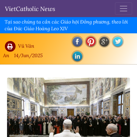
VietCatholic News
Tại sao chúng ta cần các Giáo hội Đông phương, theo lời
của Đức Giáo Hoàng Leo XIV
Vũ Văn
An
14/Jun/2025