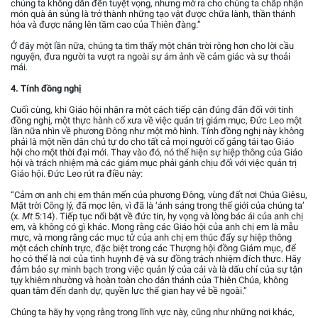
chúng ta không dẫn đến tuyệt vọng, nhưng mở ra cho chúng ta chấp nhận
món quà ân sủng là trở thành những tạo vật được chữa lành, thần thánh
hóa và được nâng lên tầm cao của Thiên đàng.”
Ở đây một lần nữa, chúng ta tìm thấy một chân trời rộng hơn cho lời cầu
nguyện, đưa người ta vượt ra ngoài sự ám ảnh về cảm giác và sự thoải
mái.
4. Tính đồng nghị
Cuối cùng, khi Giáo hội nhận ra một cách tiếp cận đúng đắn đối với tính
đồng nghị, một thực hành cổ xưa về việc quản trị giám mục, Đức Leo một
lần nữa nhìn về phương Đông như một mô hình. Tính đồng nghị này không
phải là một nền dân chủ tự do cho tất cả mọi người cố gắng tái tạo Giáo
hội cho một thời đại mới. Thay vào đó, nó thể hiện sự hiệp thông của Giáo
hội và trách nhiệm mà các giám mục phải gánh chịu đối với việc quản trị
Giáo hội. Đức Leo rút ra điều này:
“Cảm ơn anh chị em thân mến của phương Đông, vùng đất nơi Chúa Giêsu,
Mặt trời Công lý, đã mọc lên, vì đã là ‘ánh sáng trong thế giới của chúng ta’
(x.
Mt
5:14). Tiếp tục nổi bật về đức tin, hy vọng và lòng bác ái của anh chị
em, và không có gì khác. Mong rằng các Giáo hội của anh chị em là mẫu
mực, và mong rằng các mục tử của anh chị em thúc đẩy sự hiệp thông
một cách chính trực, đặc biệt trong các Thượng hội đồng Giám mục, để
họ có thể là nơi của tình huynh đệ và sự đồng trách nhiệm đích thực. Hãy
đảm bảo sự minh bạch trong việc quản lý của cải và là dấu chỉ của sự tận
tụy khiêm nhường và hoàn toàn cho dân thánh của Thiên Chúa, không
quan tâm đến danh dự, quyền lực thế gian hay vẻ bề ngoài.”
Chúng ta hãy hy vọng rằng trong lĩnh vực này, cũng như những nơi khác,