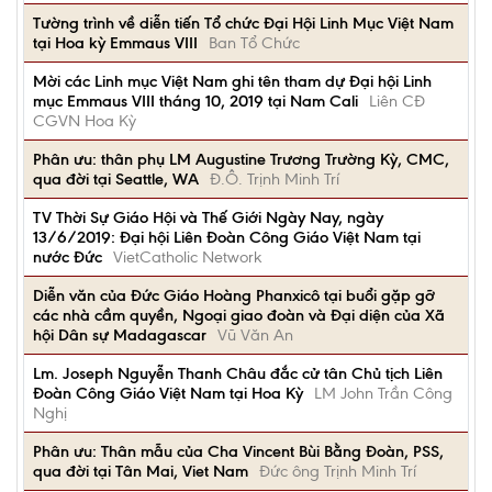
Tường trình về diễn tiến Tổ chức Đại Hội Linh Mục Việt Nam
tại Hoa kỳ Emmaus VIII
Ban Tổ Chức
Mời các Linh mục Việt Nam ghi tên tham dự Đại hội Linh
mục Emmaus VIII tháng 10, 2019 tại Nam Cali
Liên CĐ
CGVN Hoa Kỳ
Phân ưu: thân phụ LM Augustine Trương Trường Kỳ, CMC,
qua đời tại Seattle, WA
Đ.Ô. Trịnh Minh Trí
TV Thời Sự Giáo Hội và Thế Giới Ngày Nay, ngày
13/6/2019: Đại hội Liên Đoàn Công Giáo Việt Nam tại
nước Đức
VietCatholic Network
Diễn văn của Đức Giáo Hoàng Phanxicô tại buổi gặp gỡ
các nhà cầm quyền, Ngoại giao đoàn và Đại diện của Xã
hội Dân sự Madagascar
Vũ Văn An
Lm. Joseph Nguyễn Thanh Châu đắc cử tân Chủ tịch Liên
Đoàn Công Giáo Việt Nam tại Hoa Kỳ
LM John Trần Công
Nghị
Phân ưu: Thân mẫu của Cha Vincent Bùi Bằng Đoàn, PSS,
qua đời tại Tân Mai, Viet Nam
Đức ông Trịnh Minh Trí