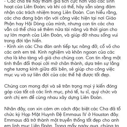
- Các cha trẻ hãy tham gia tích cực hơn vào các sinh
hoạt của Liên Đoàn; và khi có thể, hãy sẵn sàng đảm
nhận các trách nhiệm trong Liên Đoàn. Con hiểu rằng,
các cha đang bận rộn với công việc hiện tại nơi Giáo
Phận hay Hội Dòng của mình, nhưng con tin các cha
vẫn có thể chia sẻ thêm nữa tài năng và thời gian cho
sự lớn mạnh của Liên Đoàn, và giúp đỡ nhau sống vui
trong đời tận hiến.
- Kính xin các Cha đàn anh tiếp tục nâng đỡ, cổ võ cho
các anh em trẻ. Kinh nghiệm và khôn ngoan của các
cha là kho tàng vô giá cho chúng con. Con tin rằng một
tinh thần đối thoại cởi mở chân thành, dựa trên sự lắng
nghe tương kính giữa đôi bên, sẻ giúp cho công việc
mục vụ và sự liên đới của các thế hệ được tốt đẹp.
Chúng con mong đợi và sẽ trân trọng mọi ý kiến đóng
góp của tất cả các linh mục, phó tế, tu sĩ, quý chức và
anh chị em để cùng nhau xây dựng Liên Đoàn.
Nhân đây, con xin cám ơn cách đặc biệt các Cha đã tổ
chức kỳ Họp Mặt Huynh Đệ Emmaus IV ở Houston đây.
Emmaus đã trở thành một truyền thống tốt đẹp cho anh
em linh mục Liên Đoàn. Trong mấy ngày qua, chúng ta