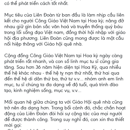
có thể phát triển cách tốt nhất.
Mục tiêu của Liên Đoàn từ ban đầu là làm nhịp cầu liên
kết cho người Công Giáo Việt Nam tại Hoa kỳ; nâng đỡ
nhau giữ gìn bản sắc văn hoá và truyền thống quý báu
trong lối sống đạo Việt nam, đồng thời hội nhập với giáo
hội địa phương. Liên Đoàn cũng mong được là một cầu
nối hiệp thông với Giáo hội quê nhà.
Cộng đồng Công Giáo Việt Nam tại Hoa kỳ ngày càng
phát triển rất nhanh, và con số linh mục tu sĩ cũng gia
tăng. Sau hơn 36 năm hiện diện tại Hoa Kỳ, qua nhiều
thế hệ khác nhau - thế hệ tỵ nạn thứ nhất, thứ hai qua
đến thế hệ di dân thứ ba, thứ tư v.v… nhóm anh em linh
mục, tu sĩ chúng ta đa dạng về độ tuổi, quá trình đào
tạo, kinh nghiệm sống, mục vụ, v.v…
Mối quan hệ giữa chúng ta với Giáo Hội quê nhà cũng
trở nên đa dạng hơn. Trong bối cảnh đó, chắc chắn hoạt
động của Liên Đoàn đòi hỏi sự cộng tác của mọi người
để được thành công. Trong suy nghĩ đó, con xin tha thiết
mời gọi: