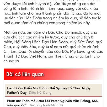
vừa được kết tình huynh đệ, vừa được nâng cao đời
sống tâm linh. Hành trình Emmaus, cùng với các khóa
học, tĩnh tâm cho mọi thành phần dân Chúa, đã là một
ưu tiên của Liên Đoàn trong nhiệm kỳ qua, sẽ tiếp tục là
mối quan tâm của chúng con trong nhiệm kỳ này.
Một lần nữa, xin cám ơn Đức Cha Đôminicô, quý cha
cựu chủ tịch các nhiệm kỳ trước, quý cha chủ tịch 8
miền, Hội Đồng Lãnh Đạo Liên Đoàn, quý Đức Ông, quý
Cha, quý thầy Sáu, quý tu sĩ nam nữ, quý chức và Anh
Chị Em. Qua lời chuyển cầu của Đức Mẹ Lavang và các
Thánh Tử Đạo Việt Nam, xin Thiên Chúa chúc lành cho
chúng ta.
Bài có liên quan
Liên Đoàn Thiếu Nhi Thánh Thể Sydney Tổ Chức Ngày
Father’s Day
Diệp Hải Dung
Phân ưu: Thân mẫu của LM Peter Nguyễn Văn Tường, SSS,
vừa qua đời
Đức ông Trịnh Minh Trí