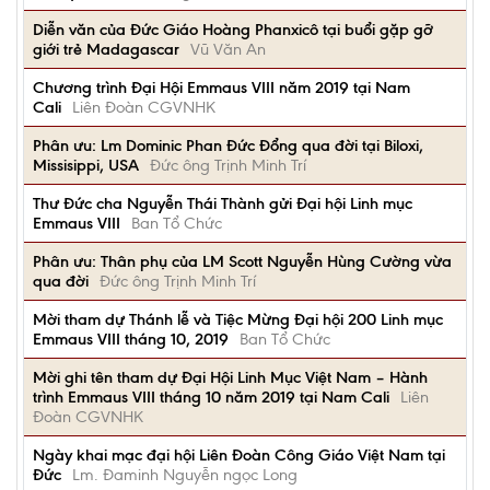
Diễn văn của Đức Giáo Hoàng Phanxicô tại buổi gặp gỡ
giới trẻ Madagascar
Vũ Văn An
Chương trình Đại Hội Emmaus VIII năm 2019 tại Nam
Cali
Liên Đoàn CGVNHK
Phân ưu: Lm Dominic Phan Đức Đổng qua đời tại Biloxi,
Missisippi, USA
Đức ông Trịnh Minh Trí
Thư Đức cha Nguyễn Thái Thành gửi Đại hội Linh mục
Emmaus VIII
Ban Tổ Chức
Phân ưu: Thân phụ của LM Scott Nguyễn Hùng Cường vừa
qua đời
Đức ông Trịnh Minh Trí
Mời tham dự Thánh lễ và Tiệc Mừng Đại hội 200 Linh mục
Emmaus VIII tháng 10, 2019
Ban Tổ Chức
Mời ghi tên tham dự Đại Hội Linh Mục Việt Nam – Hành
trình Emmaus VIII tháng 10 năm 2019 tại Nam Cali
Liên
Đoàn CGVNHK
Ngày khai mạc đại hội Liên Đoàn Công Giáo Việt Nam tại
Đức
Lm. Đaminh Nguyễn ngọc Long