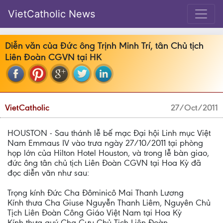
VietCatholic News
Diễn văn của Đức ông Trịnh Minh Trí, tân Chủ tịch
Liên Đoàn CGVN tại HK
VietCatholic
27/Oct/2011
HOUSTON - Sau thánh lễ bế mạc Đại hội Linh mục Việt
Nam Emmaus IV vào trưa ngày 27/10/2011 tại phòng
họp lớn của Hilton Hotel Houston, và trong lễ bàn giao,
đức ông tân chủ tịch Liên Đoàn CGVN tại Hoa Kỳ đã
đọc diễn văn như sau:
Trọng kính Đức Cha Đôminicô Mai Thanh Lương
Kính thưa Cha Giuse Nguyễn Thanh Liêm, Nguyên Chủ
Tịch Liên Đoàn Công Giáo Việt Nam tại Hoa Kỳ
Kính thưa quý Cha Cựu Chủ Tịch Liên Đoàn