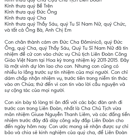
Kính thưa quý Bề Trên
Kính thưa quý Đức Ông
Kính thưa quý Cha
Kính thưa quý Thầy Sáu, quý Tu Sĩ Nam Nữ, quý Chức,
và tất cả Ông Bà, Anh Chị Em
Con chân thành cám ơn Đức Cha Đôminicô, quý Đức
Ông, quý Cha, quý Thầy Sáu, Quý Tu Sĩ Nam Nữ đã tín
nhiệm đề cử con vào chức vụ Chủ tịch Liên Đoàn Công
Giáo Việt Nam tại Hoa kỳ trong nhiệm kỳ 2011-2015. Đây
là một vinh dự lớn lao cho con. Nhưng con cũng có
nhiều lo lắng trước sự tín nhiệm của mọi người. Con chỉ
dám chấp nhận nhiệm vụ, trước tiên trong niềm tín thác
vào ơn Chúa; thứ đến vì con tin vào lời cầu nguyện và
sự cộng tác của mọi người.
Con xin bày tỏ lòng tri ân đối với các bậc đàn anh đi
trước con trong Liên Đoàn, nhất là Cha Chủ Tịch vừa
mãn nhiệm Giuse Nguyễn Thanh Liêm, và các đấng tiền
nhiệm trước đây đã dày công xây đắp Liên Đoàn cho
đến ngày hôm nay. Con ước mong sẽ nhận được sự chỉ
bảo và chia sẻ kinh nghiệm của quý cha, để Liên Đoàn