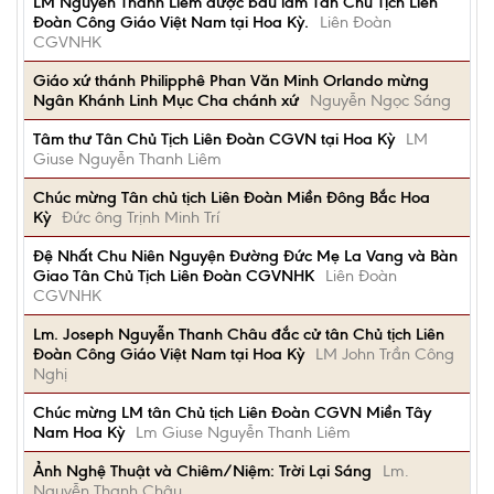
LM Nguyễn Thanh Liêm được bầu làm Tân Chủ Tịch Liên
Đoàn Công Giáo Việt Nam tại Hoa Kỳ.
Liên Đoàn
CGVNHK
Giáo xứ thánh Philipphê Phan Văn Minh Orlando mừng
Ngân Khánh Linh Mục Cha chánh xứ
Nguyễn Ngọc Sáng
Tâm thư Tân Chủ Tịch Liên Đoàn CGVN tại Hoa Kỳ
LM
Giuse Nguyễn Thanh Liêm
Chúc mừng Tân chủ tịch Liên Đoàn Miền Đông Bắc Hoa
Kỳ
Đức ông Trịnh Minh Trí
Đệ Nhất Chu Niên Nguyện Đường Đức Mẹ La Vang và Bàn
Giao Tân Chủ Tịch Liên Đoàn CGVNHK
Liên Đoàn
CGVNHK
Lm. Joseph Nguyễn Thanh Châu đắc cử tân Chủ tịch Liên
Đoàn Công Giáo Việt Nam tại Hoa Kỳ
LM John Trần Công
Nghị
Chúc mừng LM tân Chủ tịch Liên Đoàn CGVN Miền Tây
Nam Hoa Kỳ
Lm Giuse Nguyễn Thanh Liêm
Ảnh Nghệ Thuật và Chiêm/Niệm: Trời Lại Sáng
Lm.
Nguyễn Thanh Châu