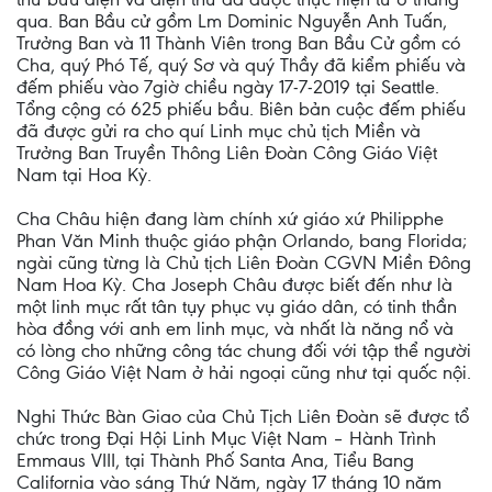
qua. Ban Bầu cử gồm Lm Dominic Nguyễn Anh Tuấn,
Trưởng Ban và 11 Thành Viên trong Ban Bầu Cử gồm có
Cha, quý Phó Tế, quý Sơ và quý Thầy đã kiểm phiếu và
đếm phiếu vào 7giờ chiều ngày 17-7-2019 tại Seattle.
Tổng cộng có 625 phiếu bầu. Biên bản cuộc đếm phiếu
đã được gửi ra cho quí Linh mục chủ tịch Miền và
Trưởng Ban Truyền Thông Liên Đoàn Công Giáo Việt
Nam tại Hoa Kỳ.
Cha Châu hiện đang làm chính xứ giáo xứ Philipphe
Phan Văn Minh thuộc giáo phận Orlando, bang Florida;
ngài cũng từng là Chủ tịch Liên Đoàn CGVN Miền Đông
Nam Hoa Kỳ. Cha Joseph Châu được biết đến như là
một linh mục rất tân tụy phục vụ giáo dân, có tinh thần
hòa đồng với anh em linh mục, và nhất là năng nổ và
có lòng cho những công tác chung đối với tập thể người
Công Giáo Việt Nam ở hải ngoại cũng như tại quốc nội.
Nghi Thức Bàn Giao của Chủ Tịch Liên Đoàn sẽ được tổ
chức trong Đại Hội Linh Mục Việt Nam – Hành Trình
Emmaus VIII, tại Thành Phố Santa Ana, Tiểu Bang
California vào sáng Thứ Năm, ngày 17 tháng 10 năm