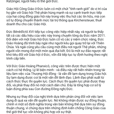
Ratzinger, người hiểu rõ thế giới Đức.
Giáo Hội Công Giáo ở Đức luôn có một chút “tính ranh giới” do vị trí của
họ gần với Giáo hội Thệ phản hùng mạnh và sự cạnh tranh trực tiếp
của hai cộng đồng giáo hội này trong việc thu hút các tín hữu, mà con
số tự động chuyển thành mức tài trợ thông qua Kirchensteuer, thuế
doanh thu cho các Giáo Hội.
Đức Bênêđíctô XVI tiếp tục công việc hiệp nhất này, và người ta thấy
tất cả các dấu hiệu của việc này trong chuyến tông du Đức năm 2011.
Đối diện với một Giáo hội Đức luôn cổ vũ các ý niệm chức năng, Đức
Giáo Hoàng đã trình bày ngài như người kêu gọi quay trở lại với Thiên
Chúa. Và ngài cũng yêu cầu cùng một điều nơi người Thệ phản, những
người vốn mong đợi một món quà đại kết. Đó là một sự đảo ngược rất
khó tiêu đối với Giáo hội ở Đức, vốn đã tiếp tục tự định hướng theo nghị
trình cấp tiến.
Với Đức Giáo Hoàng Phanxicô, công việc trên được thực hiện một
cách có hệ thống. Lý lẽ biện minh - và điều này rất hiển nhiên trong tài
liệu làm việc của Thượng Hội đồng - là vấn đề lạm dụng trong Giáo hội.
Sự lạm dụng được coi là một vấn đề lãnh đạo. Lãnh đạo phát xuất từ
cách thức thực thi quyền lực. Cách thực thi quyền lực phải được thay
đổi, và phải thay đổi nó một cách dân chủ. Đây là tổng hợp cơ sở lý
luận đứng phía sau Con đường Đồng nghị Đức.
Nhưng sự thay đổi của nghị trình dựa trên phản ứng đối với việc lạm
dụng đi quá xa vấn đề quyền lực. Nó không nhận được sự đồng thuận,
chính vì một số định nghĩa trong văn bản không thể dựa trên sự đồng
thuận chung, vì chúng dựa trên những định kiến chống Công Giáo của
thế giới thế tục vốn không phù hợp với sự thật.