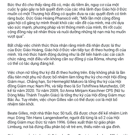
Bức thư đó cho thấy rằng đã có, mặc dù tiềm ẩn, nguy cơ của một
cuộc ly giáo gây ra bởi quyết định của các nhà lãnh đạo Giáo hội ở Đức
muốn có một Thượng hội đồng có quyền đưa ra các quyết định có tính
ràng buộc. Đức Giáo Hoàng Phanxicô viết, “Mỗi lần một cộng đồng
giáo hội cố gắng tự mình thoát khỏi các vấn đề của mình, mà chỉ dựa
vào sức mạnh, phương pháp và trí thông minh của mình, thì rốt cuộc
cộng đồng này sẽ nhân thừa và nuôi dưỡng những tệ nạn mà họ muốn
vượt qua”.
Bất chấp việc chính thức thừa nhận rằng mình đã nhận được lá thư
của Đức Giáo Hoàng, Giáo hội ở Đức vẫn tiếp tục đi theo hướng đi của
mình. Và mô thức hành động dường như là để tiến hành các cải cách
chức năng, một điều vốn không cần sự đồng ý của Rôma, nhưng vẫn
có thể có tác dụng đáng kể.
Việc chọn nữ tổng thư ký đã đi theo hướng trên. Đây không phải là lần
đầu tiên một phụ nữ được bổ nhiệm làm tổng thư ký cho một Hội đồng
Giám mục. Chẳng hạn, Sơ Hermegild Makoro là tổng thư ký của Hội
đồng Giám mục Nam Phi, và tiếp theo là Sơ Tshifhiwa Munzhedzi, OP,
kể từ năm 2020. Từ năm 2009, Sơ Anna Mirijam Kaschner CPS (Nữ tu
Dòng Máu Thánh Truyền Giáo) là tổng thư ký của Hội đồng Giám mục
Bắc Âu. Tuy nhiên, việc chọn Gilles vẫn có thể được coi là một bổ
nhiệm tiên khởi.
Beate Gilles, một nhà thần học 50 tuổi, đã được chọn để kế nhiệm Linh
mục Dòng Tên Hans Langendoerfer, người đã từng là số 2 của Hội
đồng Giám mục Đức từ năm 1996. Gilles xuất thân từ giáo phận
Limburg, nơi bà đứng đầu phân bộ về trẻ em, thiếu niên và gia đình.