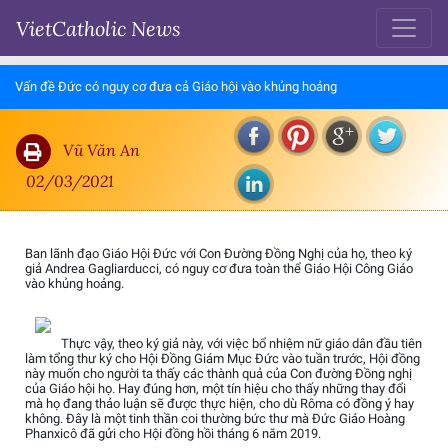
VietCatholic News
Vấn đề Đức có nguy cơ đưa cả Giáo hội vào khủng hoảng
Vũ Văn An
02/03/2021
Ban lãnh đạo Giáo Hội Đức với Con Đường Đồng Nghị của họ, theo ký
giả Andrea Gagliarducci, có nguy cơ đưa toàn thể Giáo Hội Công Giáo
vào khủng hoảng.
Thực vậy, theo ký giả này, với việc bổ nhiệm nữ giáo dân đầu tiên
làm tổng thư ký cho Hội Đồng Giám Mục Đức vào tuần trước, Hội đồng
này muốn cho người ta thấy các thành quả của Con đường Đồng nghị
của Giáo hội họ. Hay đúng hơn, một tín hiệu cho thấy những thay đổi
mà họ đang thảo luận sẽ được thực hiện, cho dù Rôma có đồng ý hay
không. Đây là một tinh thần coi thường bức thư mà Đức Giáo Hoàng
Phanxicô đã gửi cho Hội đồng hồi tháng 6 năm 2019.