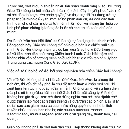
Trước hết, một ví dụ. Văn bản nhiều lần nhấn mạnh rằng Giáo Hội Công
Giáo đã không tự hội nhập văn hóa một cách đầy thuyết phục “vào một
xã hội dân chủ dựa trên pháp quyền,” và thực sự đã “sử dụng trật tự
pháp lý của mình để kỳ thị một số bộ phận dân cư, đe dọa các tiến
trình dân chủ chuẩn mực và tự miễn nhiễm đối với những tìm hiểu có
tính phê phán chống lại các giáo huấn và các cơ cấu dân chủ của
mình".
Đó là thứ “văn hóa triệt tiêu” do Giáo hội tự áp dụng cho chính mình.
Bằng cách này, Giáo hội không thể nhìn quá bên kia chiếc mũi của
mình. Giáo Hội không nhận ra việc làm của Giáo hội ở Đức trong việc
cổ vũ tiến trình dân chủ trong Chiến tranh Lạnh. Giáo Hội thậm chí
không nhìn vào bên trong mình nhiều chính trị gia vốn tạo nên Ủy ban
Trung ương các người Công Giáo Đức (ZDK).
Việc cải tổ Giáo hội có đòi hỏi phải nghị viện hóa chính Giáo hội không?
Vấn đề Đức không phải chỉ là vấn đề ở Đức. Nếu Đức là phòng thí
nghiệm, thì vấn đề này phải là chủ đề tranh luận ở khắp mọi nơi. Nó
xuất hiện liên tục, một cách đầy ám ảnh. Chúng ta nói về sự hiện diện
của phụ nữ trong Giáo hội như thể Giáo hội là một công ty. Giáo hội
không bao giờ được xem xét theo đúng nghĩa của nó: một địnhh chế
được thành lập một cách thần thiêng và dựa trên các bí tích. Đây là lý
do tại sao các giám mục có các chức năng quyền lực: nhờ bí tích
truyền chức thánh, ban cho họ các
munus docendi, munus
sanctificandi, munus regendi
(các chức vụ giảng dạy, thánh hóa, cai
quản).
Giáo hội không phải là một nền dân chủ. Hiệp thông không dân chủ. Nó