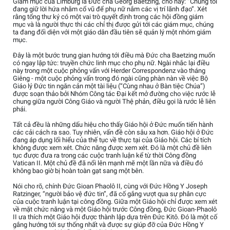
Giám mục của Limburg là Đức cha Georg Baetzing, cho hay: “Chúng tôi
đang giữ lời hứa nhằm cổ vũ để phụ nữ nắm các vị trí lãnh đạo”. Xét
rằng tổng thư ký có một vai trò quyết định trong các hội đồng giám
mục và là người thực thi các chỉ thị được gửi tới các giám mục, chúng
ta đang đối diện với một giáo dân đầu tiên sẽ quản lý một nhóm giám
mục.
Đây là một bước trung gian hướng tới điều mà Đức cha Baetzing muốn
có ngay lập tức: truyền chức linh mục cho phụ nữ. Ngài nhắc lại điều
này trong một cuộc phỏng vấn với Herder Correspondenz vào tháng
Giêng - một cuộc phỏng vấn trong đó ngài cũng phàn nàn về việc Bộ
Giáo lý Đức tin ngăn cản một tài liệu (“Cùng nhau ở Bàn tiệc Chúa”)
được soạn thảo bởi Nhóm Công tác Đại kết mở đường cho việc rước lễ
chung giữa người Công Giáo và người Thệ phản, điều gọi là rước lễ liên
phái.
Tất cả đều là những dấu hiệu cho thấy Giáo hội ở Đức muốn tiến hành
các cải cách ra sao. Tuy nhiên, vấn đề còn sâu xa hơn. Giáo hội ở Đức
đang áp dụng lối hiểu của thế tục về thực tại của Giáo hội. Các bí tích
không được xem xét. Chức năng được xem xét. Đó là một chủ đề liên
tục được đưa ra trong các cuộc tranh luận kể từ thời Công đồng
Vatican II. Một chủ đề đã nổi lên mạnh mẽ một lần nữa và điều đó
không bao giờ bị hoàn toàn gạt sang một bên.
Nói cho rõ, chính Đức Gioan Phaolô II, cùng với Đức Hồng Y Joseph
Ratzinger, “người bảo vệ đức tin”, đã cố gắng vượt qua sự phân cực
của cuộc tranh luận tại công đồng. Giữa một Giáo hội chỉ được xem xét
về mặt chức năng và một Giáo hội trước Công đồng, Đức Gioan-Phaolô
II ưa thích một Giáo hội được thành lập dựa trên Đức Kitô. Đó là một cố
gắng hướng tới sự thống nhất và được sự giúp đỡ của Đức Hồng Y