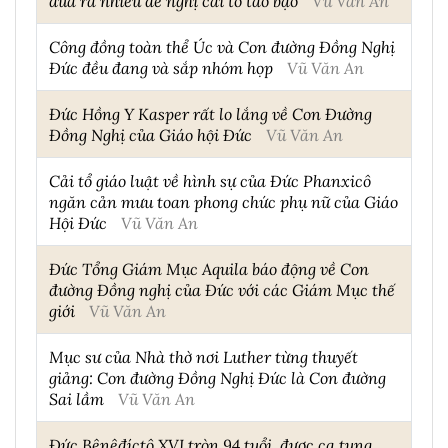
đưa ra nhiều đề nghị cải tổ táo bạo
Vũ Văn An
Công đồng toàn thể Úc và Con đường Đồng Nghị
Đức đều đang và sắp nhóm họp
Vũ Văn An
Đức Hồng Y Kasper rất lo lắng về Con Đường
Đồng Nghị của Giáo hội Đức
Vũ Văn An
Cải tổ giáo luật về hình sự của Đức Phanxicô
ngăn cản mưu toan phong chức phụ nữ của Giáo
Hội Đức
Vũ Văn An
Đức Tổng Giám Mục Aquila báo động về Con
đường Đồng nghị của Đức với các Giám Mục thế
giới
Vũ Văn An
Mục sư của Nhà thờ nơi Luther từng thuyết
giảng: Con đường Đồng Nghị Đức là Con đường
Sai lầm
Vũ Văn An
Đức Bênêđíctô XVI tròn 94 tuổi, được ca tụng