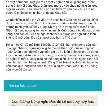
có một cảm thức, một giá trị và một ý nghĩa sâu xa, giống mọi điều
trong Giáo Hội Công Giáo. Giản lược mọi sự vào chức năng, giản lược
mọi sự vào nhu cầu làm cho các diễn trình trở nên dân chủ và minh
bạch, là phản bội chính bản chất của Giáo hội.
Có rất nhiều lời bàn tán về việc Thệ phản hóa Giáo hội, và vai trò chính
được dành cho lương tâm cá nhân trong nhiều vấn đề dường như đã
chứng minh lý thuyết này đúng. Nhưng có lẽ trọng điểm ở chỗ khác.
Giáo hội đang ngoại giáo hóa chính mình. Cuối cùng, việc đặt các chức
năng, nền dân chủ và các nghị trình thế tục trước các nghị trình thần
thiêng là một dấu hiệu của ngoại giáo hơn là Thệ phản.
Đó là một vấn đề mà Đức Bênêđíctô XVI đã nhận diện trong tiểu luận
của ngài “Những người ngoại giáo mới và Giáo hội”, của những năm
1950. Chẩn đoán đó hiện vẫn còn giá trị. Sự kiện Giáo hội ở Đức đang
thực hiện một diễn trình chức năng, dù không phù hợp với Rôma, không
có nghĩa là một cuộc ly giáo có thể đang diễn ra. Nó có nghĩa Giáo hội
cần nhìn lại mình bằng con mắt Công Giáo. Nếu Giáo Hội tiếp tục nhìn
bản thân qua lăng kính nhận thức của người khác, Giáo Hội sẽ không
còn lý do để tồn tại.
Bài có liên quan
Con đường Đồng nghị Đức đã bế mạc Kỳ họp hai,