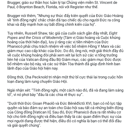
Brugger, giáo sư thần học luân lý tại Chủng viện miền St. Vincent de
Paul, ở Boynton Beach, Florida, nói với Register như thế.
Brugger nói thêm, “Nhưng sự thúc đẩy kiên quyết của Đức Giáo Hoàng
về ‘tính đồng nghị’ chắc chắn đã tạo chiếc dù cho người Đức ra công
khai và đẩy mạnh hơn sự bất đồng chính kiến của họ”.
Tuy nhiên, Russell Shaw, tác giả của cuốn sách gần đây nhất,
Eight
Popes and the Crisis of Modernity
(Tám vị Giáo hoàng và Cuộc khủng
hoảng của thời hiện đại), lưu ý rằng các vị tiền nhiệm của Đức
Phanxicô phải chịu trách nhiệm về việc bổ nhiệm Hồng Y Marx và các
giám mục cao cấp khác của Đức. Do đó, ông nói, một giải thích đầy đủ
về cuộc khủng hoảng đòi phải xem xét lại lịch sử các vị tổng trưởng
liên hệ của Vatican đứng đầu Bộ Giám mục, các giám mục Đức được
bổ nhiệm vào bộ này, và các sứ thần Tòa thánh đã giúp định hình ban
lãnh đạo của Giáo hội hiện nay.
Đồng thời, Cha Pecknold tri nhận một thứ bĩ cực thái lai trong cuộc hỗn
loạn đang làm rung chuyển Giáo Hội.
Ngài nhận xét: “Tính đồng nghị, một cách nào đó, đã và đang làm sáng
tỏ”, vì nó phơi bày “đâu là các chia rẽ thực sự”.
“Dưới thời Đức Gioan Phaolô và Đức Bênêđíctô XVI, bạn có nỗ lực tập
quyền và bảo đảm sự an toàn cho Giáo hội sau tất cả những biến động
của Công đồng [Vatican II]. Sau đó, Đức Phanxicô đưa ra rất nhiều cơ
hội cho tính đồng nghị và điều bạn thấy là các quan điểm thực sự của
mọi người đang được thể hiện, điều đó có nghĩa là bạn có thể đối đầu
và giải quyết chúng".