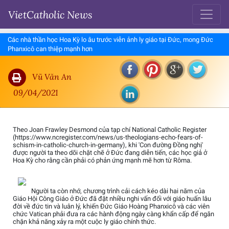
VietCatholic News
Các nhà thần học Hoa Kỳ lo âu trước viễn ảnh ly giáo tại Đức, mong Đức
Phanxicô can thiệp mạnh hơn
Vũ Văn An
09/04/2021
Theo Joan Frawley Desmond của tạp chí National Catholic Register
(https://www.ncregister.com/news/us-theologians-echo-fears-of-
schism-in-catholic-church-in-germany), khi 'Con đường Đồng nghị'
được người ta theo dõi chặt chẽ ở Đức đang diễn tiến, các học giả ở
Hoa Kỳ cho rằng cần phải có phản ứng mạnh mẽ hơn từ Rôma.
Người ta còn nhớ, chương trình cải cách kéo dài hai năm của
Giáo Hội Công Giáo ở Đức đã đặt nhiều nghi vấn đối với giáo huấn lâu
đời về đức tin và luân lý, khiến Đức Giáo Hoàng Phanxicô và các viên
chức Vatican phải đưa ra các hành động ngày càng khẩn cấp để ngăn
chặn khả năng xảy ra một cuộc ly giáo chính thức.