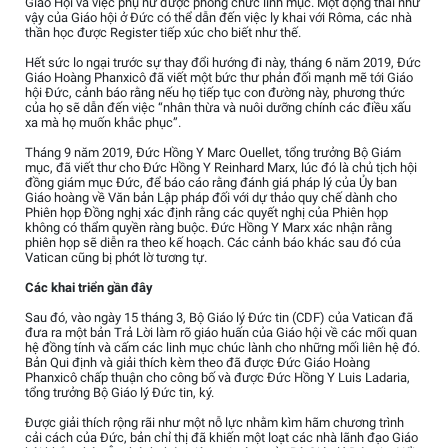
Giáo Hội và việc phụ nữ được phong chức linh mục. Một động thái như
vậy của Giáo hội ở Đức có thể dẫn đến việc ly khai với Rôma, các nhà
thần học được Register tiếp xúc cho biết như thế.
Hết sức lo ngại trước sự thay đổi hướng đi này, tháng 6 năm 2019, Đức
Giáo Hoàng Phanxicô đã viết một bức thư phản đối mạnh mẽ tới Giáo
hội Đức, cảnh báo rằng nếu họ tiếp tục con đường này, phương thức
của họ sẽ dẫn đến việc “nhân thừa và nuôi dưỡng chính các điều xấu
xa mà họ muốn khắc phục”.
Tháng 9 năm 2019, Đức Hồng Y Marc Ouellet, tổng trưởng Bộ Giám
mục, đã viết thư cho Đức Hồng Y Reinhard Marx, lúc đó là chủ tịch hội
đồng giám mục Đức, để báo cáo rằng đánh giá pháp lý của Ủy ban
Giáo hoàng về Văn bản Lập pháp đối với dự thảo quy chế dành cho
Phiên họp Đồng nghị xác định rằng các quyết nghị của Phiên họp
không có thẩm quyền ràng buộc. Đức Hồng Y Marx xác nhận rằng
phiên họp sẽ diễn ra theo kế hoạch. Các cảnh báo khác sau đó của
Vatican cũng bị phớt lờ tương tự.
Các khai triển gần đây
Sau đó, vào ngày 15 tháng 3, Bộ Giáo lý Đức tin (CDF) của Vatican đã
đưa ra một bản Trả Lời làm rõ giáo huấn của Giáo hội về các mối quan
hệ đồng tính và cấm các linh mục chúc lành cho những mối liên hệ đó.
Bản Qui định và giải thích kèm theo đã được Đức Giáo Hoàng
Phanxicô chấp thuận cho công bố và được Đức Hồng Y Luis Ladaria,
tổng trưởng Bộ Giáo lý Đức tin, ký.
Được giải thích rộng rãi như một nỗ lực nhằm kìm hãm chương trình
cải cách của Đức, bản chỉ thị đã khiến một loạt các nhà lãnh đạo Giáo