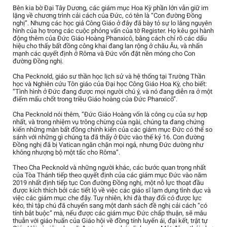
Bên kia bờ Đại Tây Dương, các giám mục Hoa Kỳ phần lớn vẫn giữ im
lặng về chương trình cải cách của Đức, có tên là “Con đường Đồng
nghị”. Nhưng các học giả Công Giáo ở đây đã bày tỏ sự lo lắng nguyên
hình của họ trong các cuộc phỏng vấn của tờ Register. Họ kêu gọi hành
động thêm của Đức Giáo Hoàng Phanxicô, bằng cách chỉ rõ các dấu
hiệu cho thấy bất đồng công khai đang lan rộng ở châu Âu, và nhấn
mạnh các quyết định ở Rôma và Đức vốn đặt nền móng cho Con
đường Đồng nghị.
Cha Pecknold, giáo sư thần học lịch sử và hệ thống tại Trường Thần
học và Nghiên cứu Tôn giáo của Đại học Công Giáo Hoa Kỳ, cho biết:
“Tình hình ở Đức đang được mọi người chú ý, và nó đang diễn ra ở một
điểm mấu chốt trong triều Giáo hoàng của Đức Phanxicô”.
Cha Pecknold nói thêm, “Đức Giáo Hoàng vốn là công cụ của sự hợp
nhất, và trong nhiệm vụ trông chừng của ngài, chúng ta đang chứng
kiến những màn bất đồng chính kiến của các giám mục Đức có thể so
sánh với những gì chúng ta đã thấy ở Đức vào thế kỷ 16. Con đường
Đồng nghị đã bị Vatican ngăn chặn mọi ngả, nhưng Đức dường như
không nhượng bộ một tấc cho Rôma”.
Theo Cha Pecknold và những người khác, các bước quan trọng nhất
của Tòa Thánh tiếp theo quyết định của các giám mục Đức vào năm
2019 nhất định tiếp tục Con đường Đồng nghị, một nỗ lực thoạt đầu
được kích thích bởi các tiết lộ về việc các giáo sĩ lạm dụng tình dục và
việc các giám mục che đậy. Tuy nhiên, khi đà thay đổi có được lực
kéo, thì tập chú đã chuyển sang một danh sách đề nghị cải cách “có
tính bắt buộc” mà, nếu được các giám mục Đức chấp thuận, sẽ mâu
thuẫn với giáo huấn của Giáo hội về đồng tính luyến ái, đại kết, trật tự