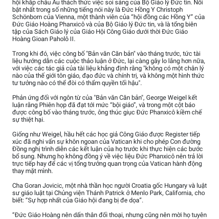
hội khắp châu Âu thách thức việc soi sáng của Bộ Giáo lý Đức tin. Nổi
bật nhất trong số những tiếng nói này là Đức Hồng Y Christoph
Schönborn của Vienna, một thành viên của “hội đồng các Hồng Y” của
Đức Giáo Hoàng Phanxicô và của Bộ Giáo lý Đức tin, và là tổng biên
tập của Sách Giáo lý của Giáo Hội Công Giáo dưới thời Đức Giáo
Hoàng Gioan Paholô II.
Trong khi đó, việc công bố "Bản văn Căn bản" vào tháng trước, tức tài
liệu hướng dẫn các cuộc thảo luận ở Đức, lại càng gây lo lắng hơn nữa,
với việc các tác giả của tài liệu khẳng định rằng "không có một chân lý
nào của thế giới tôn giáo, đạo đức và chính trị, và không một hình thức
tư tưởng nào có thể đòi có thẩm quyền tối hậu".
Phản ứng đối với ngôn từ của "Bản văn Căn bản", George Weigel kết
luận rằng Phiên họp đã đạt tới mức “bội giáo”, và trong một cột báo
được công bố vào tháng trước, ông thúc giục Đức Phanxicô kiềm chế
sự thiệt hại.
Giống như Weigel, hầu hết các học giả Công Giáo được Register tiếp
xúc đã nghi vấn sự khôn ngoan của Vatican khi cho phép Con đường
Đồng nghị trình diễn các kết luận của họ trước khi thực hiện các bước
bổ sung. Nhưng họ không đồng ý về việc liệu Đức Phanxicô nên trả lời
trực tiếp hay để các vị tổng trưởng quan trọng của Vatican hành động
thay mặt mình.
Cha Goran Jovicic, một nhà thần học người Croatia gốc Hungary và luật
sư giáo luật tại Chủng viện Thánh Patrick ở Menlo Park, California, cho
biết: “Sự hợp nhất của Giáo hội đang bị đe dọa”.
“Đức Giáo Hoàng nên dấn thân đối thoại, nhưng cũng nên mời họ tuyên