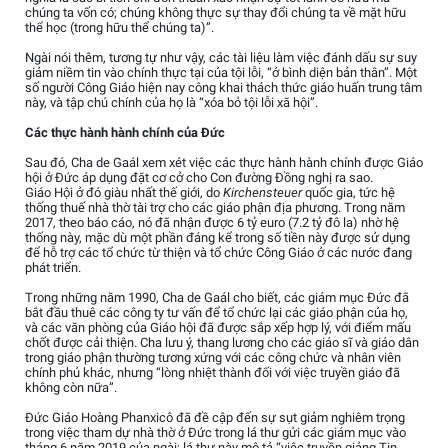
chúng ta vốn có; chúng không thực sự thay đổi chúng ta về mặt hữu
thể học (trong hữu thể chúng ta)”.
Ngài nói thêm, tương tự như vậy, các tài liệu làm việc đánh dấu sự suy
giảm niềm tin vào chính thực tại của tội lỗi, “ở bình diện bản thân”. Một
số người Công Giáo hiện nay công khai thách thức giáo huấn trung tâm
này, và tập chú chính của họ là “xóa bỏ tội lỗi xã hội”.
Các thực hành hành chính của Đức
Sau đó, Cha de Gaál xem xét việc các thực hành hành chính được Giáo
hội ở Đức áp dụng đặt cơ cở cho Con đường Đồng nghị ra sao.
Giáo Hội ở đó giàu nhất thế giới, do
Kirchensteuer
quốc gia, tức hệ
thống thuế nhà thờ tài trợ cho các giáo phận địa phương. Trong năm
2017, theo báo cáo, nó đã nhận được 6 tỷ euro (7.2 tỷ đô la) nhờ hệ
thống này, mặc dù một phần đáng kể trong số tiền này được sử dụng
để hỗ trợ các tổ chức từ thiện và tổ chức Công Giáo ở các nước đang
phát triển.
Trong những năm 1990, Cha de Gaál cho biết, các giám mục Đức đã
bắt đầu thuê các công ty tư vấn để tổ chức lại các giáo phận của họ,
và các văn phòng của Giáo hội đã được sắp xếp hợp lý, với điểm mấu
chốt được cải thiện. Cha lưu ý, thang lương cho các giáo sĩ và giáo dân
trong giáo phận thường tương xứng với các công chức và nhân viên
chính phủ khác, nhưng “lòng nhiệt thành đối với việc truyền giáo đã
không còn nữa”.
Đức Giáo Hoàng Phanxicô đã đề cập đến sự sụt giảm nghiêm trọng
trong việc tham dự nhà thờ ở Đức trong lá thư gửi các giám mục vào
tháng 6 năm 2019 của ngài; lá thư này mô tả “việc truyền giảng Tin