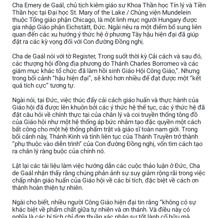
Cha Emery de Gaál, chủ tịch kiêm giáo sư Khoa Thần học Tín lý và Tiền
Thần học tại Đại học St. Mary of the Lake / Chủng viện Mundelein
thuộc Tổng giáo phận Chicago, là một linh mục người Hungary được
gia nhập Giáo phận Eichstätt, Đức. Ngài nêu ra một điểm bổ sung liên
quan đến các xu hướng ý thức hệ ở phương Tây hậu hiện đại đã giúp
đặt ra các kỳ vọng đối với Con đường Đồng nghị.
Cha de Gaál nói với tờ Register, Trong suốt thời kỳ Cải cách và sau đó,
các thượng hội đồng địa phương do Thánh Charles Borromeo và các
giám mục khác tổ chức đã làm hồi sinh Giáo Hội Công Giáo,”. Nhưng
trong bối cảnh “hậu hiện đại”, sẽ khó hơn nhiều để đạt được một “kết
quả tích cực” tương tự.
Ngài nói, tại Đức, việc thúc đẩy cải cách giáo huấn và thực hành của
Giáo hội đã được lên khuôn bởi các ý thức hệ thế tục, các ý thức hệ đã
đặt câu hỏi về chính thực tại của chân lý và coi truyền thống tông đồ
của Giáo hội như một hệ thống áp bức nhằm tạo đặc quyền một cách
bất công cho một hệ thống phẩm trật và giáo sĩ toàn nam giới. Trong
bối cảnh này, Thánh Kinh và tính liên tục của Thánh Truyền trở thành
“phụ thuộc vào diễn trình” của Con đường Đồng nghị, vốn tìm cách tạo
ra chân lý ràng buộc của chính nó.
Lật lại các tài liệu làm việc hướng dẫn các cuộc thảo luận ở Đức, Cha
de Gaál nhận thấy rằng chúng phản ảnh sự suy giảm rộng rãi trong việc
chấp nhận giáo huấn của Giáo hội về các bí tích, đặc biệt về cách ơn
thánh hoàn thiện tự nhiên.
Ngài cho biết, nhiều người Công Giáo hiện đại tin rằng “không có sự
khác biệt về phẩm chất giữa tự nhiên và ơn thánh. Và điều này có
nghĩa là các bí tích chỉ đơn thuần xác nhận sự tốt lành cố hữu mà