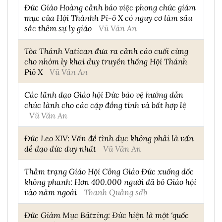
Đức Giáo Hoàng cảnh báo việc phong chức giám
mục của Hội Thánhh Pi-ô X có nguy cơ làm sâu
sắc thêm sự ly giáo
Vũ Văn An
Tòa Thánh Vatican đưa ra cảnh cáo cuối cùng
cho nhóm ly khai duy truyền thống Hội Thánh
Piô X
Vũ Văn An
Các lãnh đạo Giáo hội Đức bảo vệ hướng dẫn
chúc lành cho các cặp đồng tính và bất hợp lệ
Vũ Văn An
Đức Leo XIV: Vấn đề tình dục không phải là vấn
đề đạo đức duy nhất
Vũ Văn An
Thảm trạng Giáo Hội Công Giáo Đức xuống dốc
không phanh: Hơn 400.000 người đã bỏ Giáo hội
vào năm ngoái
Thanh Quảng sdb
Đức Giám Mục Bätzing: Đức hiện là một ‘quốc