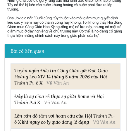
Nhưng Cha Jovicic gợi ý rằng các nhà lãnh đạo Giáo hội khắp phương
Tây có thể bị kéo vào cuộc khủng hoảng và buộc phải đưa ra lập
trường.
Cha Jovicic nói: “Cuối cùng, tùy thuộc vào mỗi giám mục quyết định
liệu các ý niệm này có thành công hay không. Tôi không thấy Hội đồng
Giám mục Công Giáo Hoa Kỳ ngưỡng mộ nỗ lực này, nhưng có một số
giám mục ở đây nghiêng về chủ trương này. Có thể là họ đang cố gắng
thực hiện những chính sách này trong giáo phận của họ”.
Bài có liên quan
Tuyên ngôn Đức tin Công Giáo gửi Đức Giáo
Hoàng Leo XIV 14 tháng 5 năm 2026 của Hội
Thánh Pi-ô X
Vũ Văn An
Đây là sự chia rẽ thực sự giữa Rome và Hội
Thánh Piô X
Vũ Văn An
Lên bản đồ tầm với hoàn cầu của Hội Thánh Pi-
ô X khi nguy cơ ly giáo đang ló dạng
Vũ Văn An