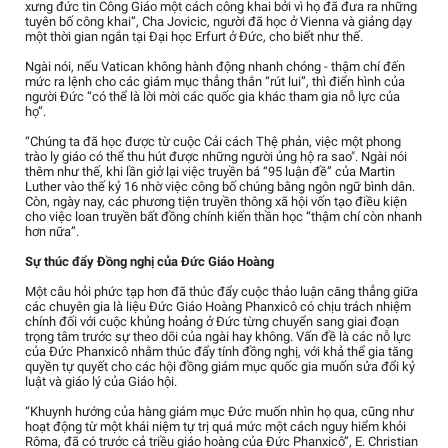
xưng đức tin Công Giáo một cách công khai bởi vì họ đã đưa ra những
tuyên bố công khai”, Cha Jovicic, người đã học ở Vienna và giảng dạy
một thời gian ngắn tại Đại học Erfurt ở Đức, cho biết như thế.
Ngài nói, nếu Vatican không hành động nhanh chóng - thậm chí đến
mức ra lệnh cho các giám mục thẳng thắn “rút lui”, thì điển hình của
người Đức “có thể là lời mời các quốc gia khác tham gia nỗ lực của
họ”.
“Chúng ta đã học được từ cuộc Cải cách Thệ phản, việc một phong
trào ly giáo có thể thu hút được những người ủng hộ ra sao". Ngài nói
thêm như thế, khi lần giở lại việc truyền bá “95 luận đề” của Martin
Luther vào thế kỷ 16 nhờ việc công bố chúng bằng ngôn ngữ bình dân.
Còn, ngày nay, các phương tiện truyền thông xã hội vốn tạo điều kiện
cho việc loan truyền bất đồng chính kiến thần học “thậm chí còn nhanh
hơn nữa”.
Sự thúc đẩy Đồng nghị của Đức Giáo Hoàng
Một câu hỏi phức tạp hơn đã thúc đẩy cuộc thảo luận căng thẳng giữa
các chuyên gia là liệu Đức Giáo Hoàng Phanxicô có chịu trách nhiệm
chính đối với cuộc khủng hoảng ở Đức từng chuyển sang giai đoạn
trọng tâm trước sự theo dõi của ngài hay không. Vấn đề là các nỗ lực
của Đức Phanxicô nhằm thúc đẩy tính đồng nghị, với khả thể gia tăng
quyền tự quyết cho các hội đồng giám mục quốc gia muốn sửa đổi kỷ
luật và giáo lý của Giáo hội.
“Khuynh hướng của hàng giám mục Đức muốn nhìn họ qua, cũng như
hoạt động từ một khái niệm tự trị quá mức một cách nguy hiểm khỏi
Rôma, đã có trước cả triều giáo hoàng của Đức Phanxicô”, E. Christian