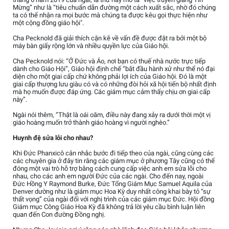
Mừng” như là “tiêu chuẩn dẫn đường một cách xuất sắc, nhờ đó chúng
ta có thể nhận ra mọi bước mà chúng ta được kêu gọi thực hiện như
một cộng đồng giáo hội".
Cha Pecknold đã giải thích cặn kẽ về vấn đề được đặt ra bởi một bộ
máy bàn giấy rộng lớn và nhiều quyền lực của Giáo hội.
Cha Pecknold nói: “Ở Đức và Áo, nơi bạn có thuế nhà nước trực tiếp
dành cho Giáo Hội”, Giáo hội định chế “bắt đầu hành xử như thể nó đại
diện cho một giai cấp chứ không phải lợi ích của Giáo hội. Đó là một
giai cấp thượng lưu giàu có và có những đòi hỏi xã hội tiến bộ nhất định
mà họ muốn được đáp ứng. Các giám mục cảm thấy chịu ơn giai cấp
này”.
Ngài nói thêm, “Thật là oái oăm, điều này đang xảy ra dưới thời một vị
giáo hoàng muốn trở thành giáo hoàng vì người nghèo.”
Huynh đệ sửa lỗi cho nhau?
Khi Đức Phanxicô cân nhắc bước đi tiếp theo của ngài, cũng cùng các
các chuyên gia ở đây tin rằng các giám mục ở phương Tây cũng có thể
đóng một vai trò hỗ trợ bằng cách cung cấp việc anh em sửa lỗi cho
nhau, cho các anh em người Đức của các ngài. Cho đến nay, ngoài
Đức Hồng Y Raymond Burke, Đức Tổng Giám Mục Samuel Aquila của
Denver dường như là giám mục Hoa Kỳ duy nhất công khai bày tỏ “sự
thất vọng” của ngài đối với nghị trình của các giám mục Đức. Hội đồng
Giám mục Công Giáo Hoa Kỳ đã không trả lời yêu cầu bình luận liên
quan đến Con đường Đồng nghị.