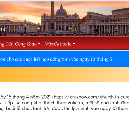
Nam
ng Tấn Công Giáo
VietCatholic
ớn cho các cuộc kết hợp đồng tính vào ngày 10 tháng 5
, ngày 15 tháng 4 năm 2021 (https://cruxnow.com/church-in-e
ay: Tiếp tục công khai thách thức Vatican, một số nhà lãnh 
ột buổi lễ chúc lành lớn được lên lịch trình vào ngày 10 thá