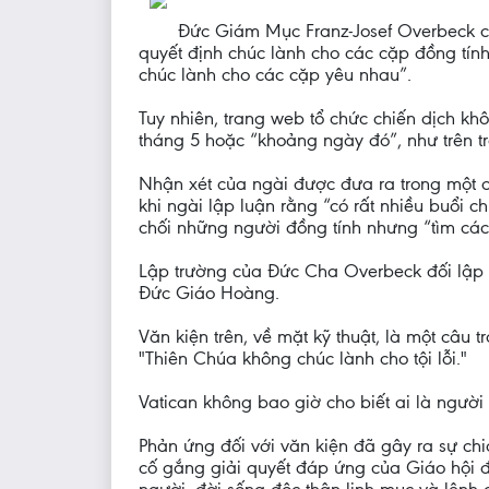
Đức Giám Mục Franz-Josef Overbeck củ
quyết định chúc lành cho các cặp đồng tín
chúc lành cho các cặp yêu nhau”.
Tuy nhiên, trang web tổ chức chiến dịch kh
tháng 5 hoặc “khoảng ngày đó”, như trên t
Nhận xét của ngài được đưa ra trong một c
khi ngài lập luận rằng “có rất nhiều buổi 
chối những người đồng tính nhưng “tìm các
Lập trường của Đức Cha Overbeck đối lập tr
Đức Giáo Hoàng.
Văn kiện trên, về mặt kỹ thuật, là một câu t
"Thiên Chúa không chúc lành cho tội lỗi."
Vatican không bao giờ cho biết ai là người 
Phản ứng đối với văn kiện đã gây ra sự chi
cố gắng giải quyết đáp ứng của Giáo hội đố