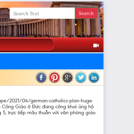
Search
urope/2021/04/german-catholics-plan-huge-
đạo Công Giáo ở Đức đang công khai ủng hộ
ng 5, trực tiếp mâu thuẫn với văn phòng giáo