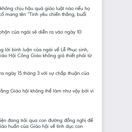
 không chịu hậu quả giáo luật nào nếu họ
cố mang tên “Tình yêu chiến thắng, buổi
 phận của ngài sẽ diễn ra vào ngày 10
lời bình luận của ngài về Lễ Phục sinh,
Giáo Hội Công Giáo không giả thiết phải từ
ra ngày 15 tháng 3 với sự chấp thuận của
n rằng Giáo hội không thể làm như vậy bởi vì
 hiện đang trải qua con đường đồng nghị để
giáo huấn của Giáo hội về tình dục con