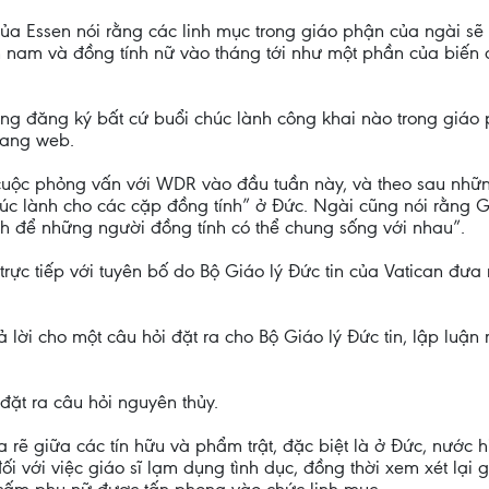
a Essen nói rằng các linh mục trong giáo phận của ngài sẽ
h nam và đồng tính nữ vào tháng tới như một phần của biến 
ông đăng ký bất cứ buổi chúc lành công khai nào trong giáo
rang web.
uộc phỏng vấn với WDR vào đầu tuần này, và theo sau những 
chúc lành cho các cặp đồng tính” ở Đức. Ngài cũng nói rằng 
h để những người đồng tính có thể chung sống với nhau”.
ực tiếp với tuyên bố do Bộ Giáo lý Đức tin của Vatican đưa 
rả lời cho một câu hỏi đặt ra cho Bộ Giáo lý Đức tin, lập luậ
đặt ra câu hỏi nguyên thủy.
a rẽ giữa các tín hữu và phẩm trật, đặc biệt là ở Đức, nước
i với việc giáo sĩ lạm dụng tình dục, đồng thời xem xét lại 