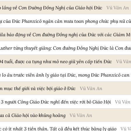
o lắng về Con Đường Đồng Nghị của Giáo hội Đức
Vũ Văn An
h sự của Đức Phanxicô ngăn cản mưu toan phong chức phụ nữ c
a báo động về Con đường Đồng nghị của Đức với các Giám Mụ
Luther từng thuyết giảng: Con đường Đồng Nghị Đức là Con đư
4 tuổi, được ca tụng như mỏ neo giữ yên cấp tiến Đức
Vũ Vă
 lo âu trước viễn ảnh ly giáo tại Đức, mong Đức Phanxicô can
 mục thế giới và việc bội giáo ở Đức
Vũ Văn An
 3 người Công Giáo Đức nghĩ đến việc rời bỏ Giáo Hội
Vũ Văn
ưa cả Giáo hội vào khủng hoảng
Vũ Văn An
có ít nhất 3 tiền thân. Tất cả đều kết thúc bằng ly giáo
Vũ V