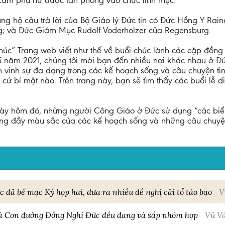
 cấm phụ nữ được tấn phong vào chức linh mục.
g hộ câu trả lời của Bộ Giáo lý Đức tin có Đức Hồng Y Rai
g; và Đức Giám Mục Rudolf Voderholzer của Regensburg.
phúc” Trang web viết như thế về buổi chúc lành các cặp đồng
5 năm 2021, chúng tôi mời bạn đến nhiều nơi khác nhau ở Đứ
ôn vinh sự đa dạng trong các kế hoạch sống và câu chuyện tì
cứ bí mật nào. Trên trang này, bạn sẽ tìm thấy các buổi lễ d
y hôm đó, những người Công Giáo ở Đức sử dụng “các biểu t
dạng đầy màu sắc của các kế hoạch sống và những câu chuyệ
đã bế mạc Kỳ họp hai, đưa ra nhiều đề nghị cải tổ táo bạo
V
và Con đường Đồng Nghị Đức đều đang và sắp nhóm họp
Vũ V