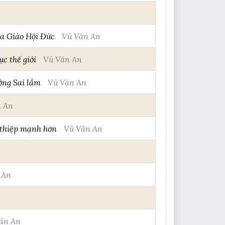
ủa Giáo Hội Đức
Vũ Văn An
c thế giới
Vũ Văn An
ờng Sai lầm
Vũ Văn An
n An
 thiệp mạnh hơn
Vũ Văn An
 An
ăn An