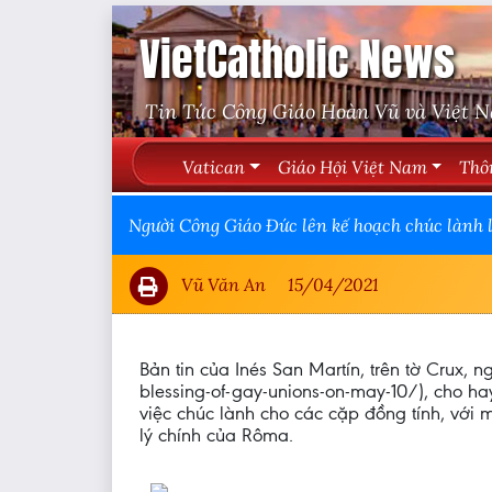
VietCatholic News
Tin Tức Công Giáo Hoàn Vũ và Việt 
Vatican
Giáo Hội Việt Nam
Thô
Người Công Giáo Đức lên kế hoạch chúc lành l
Vũ Văn An
15/04/2021
Bản tin của Inés San Martín, trên tờ Crux
blessing-of-gay-unions-on-may-10/), cho h
việc chúc lành cho các cặp đồng tính, với m
lý chính của Rôma.