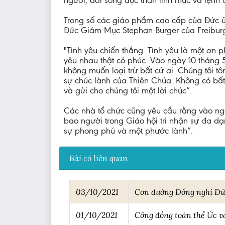
người, đời sống độc thân linh mục và lệnh
Trong số các giáo phẩm cao cấp của Đức ủn
Đức Giám Mục Stephan Burger của Freibur
"Tình yêu chiến thắng. Tình yêu là một ơn 
yêu nhau thật có phúc. Vào ngày 10 tháng 
không muốn loại trừ bất cứ ai. Chúng tôi t
sự chúc lành của Thiên Chúa. Không có bất 
và gửi cho chúng tôi một lời chúc”.
Các nhà tổ chức cũng yêu cầu rằng vào ngà
bao người trong Giáo hội tri nhận sự đa 
sự phong phú và một phước lành”.
Bài có liên quan
03/10/2021
Con đường Đồng nghị Đức 
01/10/2021
Công đồng toàn thể Úc 