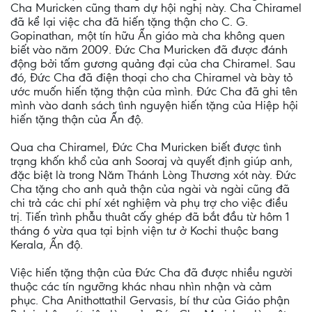
Cha Muricken cũng tham dự hội nghị này. Cha Chiramel
đã kể lại việc cha đã hiến tặng thận cho C. G.
Gopinathan, một tín hữu Ấn giáo mà cha không quen
biết vào năm 2009. Đức Cha Muricken đã được đánh
động bởi tấm gương quảng đại của cha Chiramel. Sau
đó, Đức Cha đã điện thoại cho cha Chiramel và bày tỏ
ước muốn hiến tặng thận của mình. Đức Cha đã ghi tên
mình vào danh sách tình nguyện hiến tặng của Hiệp hội
hiến tặng thận của Ấn độ.
Qua cha Chiramel, Đức Cha Muricken biết được tình
trạng khốn khổ của anh Sooraj và quyết định giúp anh,
đặc biệt là trong Năm Thánh Lòng Thương xót này. Đức
Cha tặng cho anh quả thận của ngài và ngài cũng đã
chi trả các chi phí xét nghiệm và phụ trợ cho việc điều
trị. Tiến trình phẫu thuât cấy ghép đã bắt đầu từ hôm 1
tháng 6 vừa qua tại bịnh viện tư ở Kochi thuộc bang
Kerala, Ấn độ.
Việc hiến tặng thận của Đức Cha đã được nhiều người
thuộc các tín ngưỡng khác nhau nhìn nhận và cảm
phục. Cha Anithottathil Gervasis, bí thư của Giáo phận