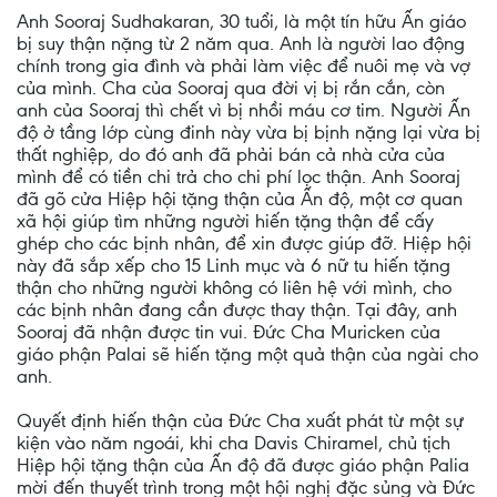
Anh Sooraj Sudhakaran, 30 tuổi, là một tín hữu Ấn giáo
bị suy thận nặng từ 2 năm qua. Anh là người lao động
chính trong gia đình và phải làm việc để nuôi mẹ và vợ
của mình. Cha của Sooraj qua đời vị bị rắn cắn, còn
anh của Sooraj thì chết vì bị nhồi máu cơ tim. Người Ấn
độ ở tầng lớp cùng đinh này vừa bị bịnh nặng lại vừa bị
thất nghiệp, do đó anh đã phải bán cả nhà cửa của
mình để có tiền chi trả cho chi phí lọc thận. Anh Sooraj
đã gõ cửa Hiệp hội tặng thận của Ấn độ, một cơ quan
xã hội giúp tìm những người hiến tặng thận để cấy
ghép cho các bịnh nhân, để xin được giúp đỡ. Hiệp hội
này đã sắp xếp cho 15 Linh mục và 6 nữ tu hiến tặng
thận cho những người không có liên hệ với mình, cho
các bịnh nhân đang cần được thay thận. Tại đây, anh
Sooraj đã nhận được tin vui. Đức Cha Muricken của
giáo phận Palai sẽ hiến tặng một quả thận của ngài cho
anh.
Quyết định hiến thận của Đức Cha xuất phát từ một sự
kiện vào năm ngoái, khi cha Davis Chiramel, chủ tịch
Hiệp hội tặng thận của Ấn độ đã được giáo phận Palia
mời đến thuyết trình trong một hội nghị đặc sủng và Đức