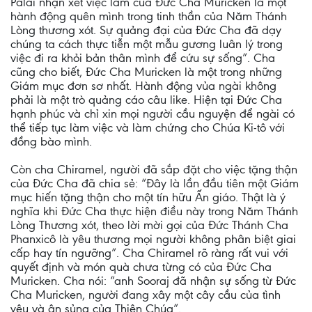
Palai nhận xét việc làm của Đức Cha Muricken là một
hành động quên mình trong tinh thần của Năm Thánh
Lòng thương xót. Sự quảng đại của Đức Cha đã dạy
chúng ta cách thực tiễn một mẫu gương luân lý trong
việc đi ra khỏi bản thân mình để cứu sự sống”. Cha
cũng cho biết, Đức Cha Muricken là một trong những
Giám mục đơn sơ nhất. Hành động vủa ngài không
phải là một trò quảng cáo câu like. Hiện tại Đức Cha
hạnh phúc và chỉ xin mọi người cầu nguyện để ngài có
thể tiếp tục làm việc và làm chứng cho Chúa Ki-tô với
đồng bào mình.
Còn cha Chiramel, người đã sắp đặt cho việc tặng thận
của Đức Cha đã chia sẻ: “Đây là lần đầu tiên một Giám
mục hiến tặng thận cho một tín hữu Ấn giáo. Thật là ý
nghĩa khi Đức Cha thực hiện điều này trong Năm Thánh
Lòng Thương xót, theo lời mời gọi của Đức Thánh Cha
Phanxicô là yêu thương mọi người không phân biệt giai
cấp hay tín ngưỡng”. Cha Chiramel rõ ràng rất vui với
quyết định và món quà chưa từng có của Đức Cha
Muricken. Cha nói: “anh Sooraj đã nhận sự sống từ Đức
Cha Muricken, người đang xây một cây cầu của tình
yêu và ân sủng của Thiên Chúa”.