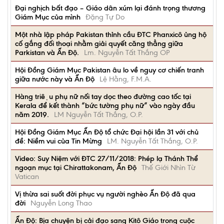
Đại nghịch bất đạo – Giáo dân xúm lại đánh trọng thương
Giám Mục của mình
Đặng Tự Do
Một nhà lập pháp Pakistan thỉnh cầu ĐTC Phanxicô ủng hộ
cố gắng đối thoại nhằm giải quyết căng thẳng giữa
Parkistan và Ấn Độ.
Lm. Nguyễn Tất Thắng OP
Hội Đồng Giám Mục Pakistan âu lo về nguy cơ chiến tranh
giữa nước này và Ấn Độ
Lệ Hằng, F.M.A.
Hàng triệu phụ nữ nối tay dọc theo đường cao tốc tại
Kerala để kết thành “bức tường phụ nữ” vào ngày đầu
năm 2019.
LM Nguyễn Tất Thắng, O.P.
Hội Đồng Giám Mục Ấn Độ tổ chức Đại hội lần 31 với chủ
đề: Niềm vui của Tin Mừng
LM. Nguyễn Tất Thắng, O.P.
Video: Suy Niệm với ĐTC 27/11/2018: Phép lạ Thánh Thể
ngoạn mục tại Chirattakonam, Ấn Độ
Thế Giới Nhìn Từ
Vatican
Vị thừa sai suốt đời phục vụ người nghèo Ấn Độ đã qua
đời
Nguyễn Long Thao
Ấn Độ: Bịa chuyện bị cải đạo sang Kitô Giáo trong cuộc