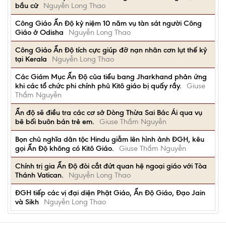
bầu cử
Nguyễn Long Thao
Công Giáo Ấn Độ kỷ niệm 10 năm vụ tàn sát người Công
Giáo ở Odisha
Nguyễn Long Thao
Công Giáo Ấn Độ tích cực giúp đỡ nạn nhân cơn lụt thế kỷ
tại Kerala
Nguyễn Long Thao
Các Giám Mục Ấn Độ của tiểu bang Jharkhand phản ứng
khi các tổ chức phi chính phủ Kitô giáo bị quấy rầy.
Giuse
Thẩm Nguyễn
Ấn độ sẽ điều tra các cơ sở Dòng Thừa Sai Bác Ái qua vụ
bê bối buôn bán trẻ em.
Giuse Thẩm Nguyễn
Bọn chủ nghĩa dân tộc Hindu giẫm lên hình ảnh ĐGH, kêu
gọi Ấn Độ không có Kitô Giáo.
Giuse Thẩm Nguyễn
Chính trị gia Ấn Độ đòi cắt đứt quan hệ ngoại giáo với Tòa
Thánh Vatican.
Nguyễn Long Thao
ĐGH tiếp các vị đại diện Phật Giáo, Ấn Độ Giáo, Đạo Jain
và Sikh
Nguyễn Long Thao