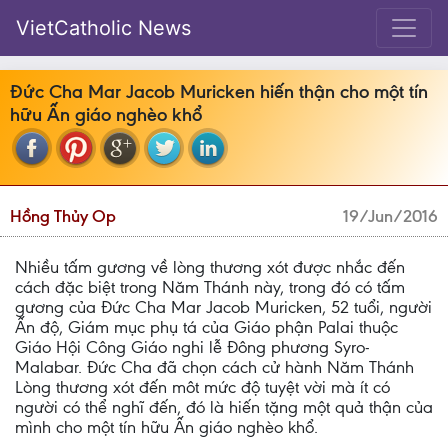
VietCatholic News
Đức Cha Mar Jacob Muricken hiến thận cho một tín
hữu Ấn giáo nghèo khổ
Hồng Thủy Op
19/Jun/2016
Nhiều tấm gương về lòng thương xót được nhắc đến
cách đặc biệt trong Năm Thánh này, trong đó có tấm
gương của Đức Cha Mar Jacob Muricken, 52 tuổi, người
Ấn độ, Giám mục phụ tá của Giáo phận Palai thuộc
Giáo Hội Công Giáo nghi lễ Đông phương Syro-
Malabar. Đức Cha đã chọn cách cử hành Năm Thánh
Lòng thương xót đến môt mức độ tuyệt vời mà ít có
người có thể nghĩ đến, đó là hiến tặng một quả thận của
mình cho một tín hữu Ấn giáo nghèo khổ.