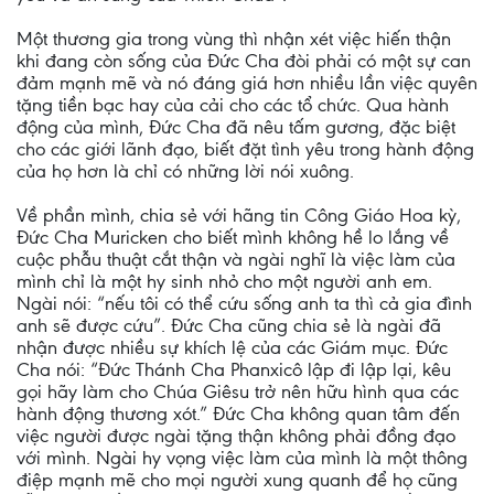
Một thương gia trong vùng thì nhận xét việc hiến thận
khi đang còn sống của Đức Cha đòi phải có một sự can
đảm mạnh mẽ và nó đáng giá hơn nhiều lần việc quyên
tặng tiền bạc hay của cải cho các tổ chức. Qua hành
động của mình, Đức Cha đã nêu tấm gương, đặc biệt
cho các giới lãnh đạo, biết đặt tình yêu trong hành động
của họ hơn là chỉ có những lời nói xuông.
Về phần mình, chia sẻ với hãng tin Công Giáo Hoa kỳ,
Đức Cha Muricken cho biết mình không hề lo lắng về
cuộc phẫu thuật cắt thận và ngài nghĩ là việc làm của
mình chỉ là một hy sinh nhỏ cho một người anh em.
Ngài nói: “nếu tôi có thể cứu sống anh ta thì cả gia đình
anh sẽ được cứu”. Đức Cha cũng chia sẻ là ngài đã
nhận được nhiều sự khích lệ của các Giám mục. Đức
Cha nói: “Đức Thánh Cha Phanxicô lập đi lập lại, kêu
gọi hãy làm cho Chúa Giêsu trở nên hữu hình qua các
hành động thương xót.” Đức Cha không quan tâm đến
việc người được ngài tặng thận không phải đồng đạo
với mình. Ngài hy vọng việc làm của mình là một thông
điệp mạnh mẽ cho mọi người xung quanh để họ cũng