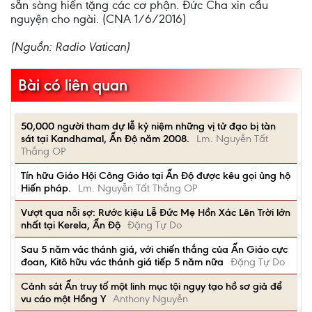
sẵn sàng hiến tặng các cơ phận. Đức Cha xin cầu
nguyện cho ngài. (CNA 1/6/2016)
(Nguồn: Radio Vatican)
Bài có liên quan
50,000 người tham dự lễ kỷ niệm những vị tử đạo bị tàn
sát tại Kandhamal, Ấn Độ năm 2008.
Lm. Nguyễn Tất
Thắng OP
Tín hữu Giáo Hội Công Giáo tại Ấn Độ được kêu gọi ủng hộ
Hiến pháp.
Lm. Nguyễn Tất Thắng OP
Vượt qua nỗi sợ: Rước kiệu Lễ Đức Mẹ Hồn Xác Lên Trời lớn
nhất tại Kerela, Ấn Độ
Đặng Tự Do
Sau 5 năm vác thánh giá, với chiến thắng của Ấn Giáo cực
đoan, Kitô hữu vác thánh giá tiếp 5 năm nữa
Đặng Tự Do
Cảnh sát Ấn truy tố một linh mục tội ngụy tạo hồ sơ giả để
vu cáo một Hồng Y
Anthony Nguyễn