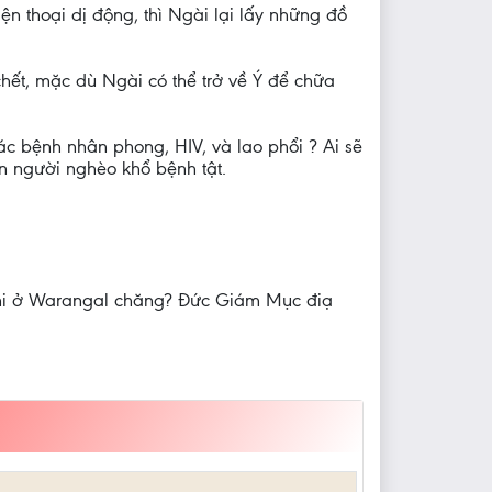
n thoại dị động, thì Ngài lại lấy những đồ
hết, mặc dù Ngài có thể trở về Ý để chữa
các bệnh nhân phong, HIV, và lao phổi ? Ai sẽ
n người nghèo khổ bệnh tật.
ugni ở Warangal chăng? Đức Giám Mục điạ