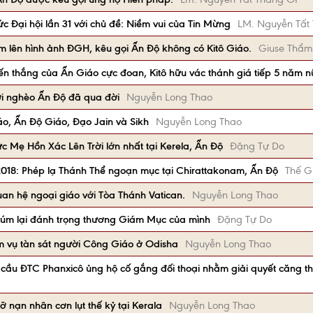
 Đại hội lần 31 với chủ đề: Niềm vui của Tin Mừng
LM. Nguyễn Tất 
m lên hình ảnh ĐGH, kêu gọi Ấn Độ không có Kitô Giáo.
Giuse Thẩ
iến thắng của Ấn Giáo cực đoan, Kitô hữu vác thánh giá tiếp 5 năm 
ười nghèo Ấn Độ đã qua đời
Nguyễn Long Thao
áo, Ấn Độ Giáo, Đạo Jain và Sikh
Nguyễn Long Thao
c Mẹ Hồn Xác Lên Trời lớn nhất tại Kerela, Ấn Độ
Đặng Tự Do
2018: Phép lạ Thánh Thể ngoạn mục tại Chirattakonam, Ấn Độ
Thế Gi
quan hệ ngoại giáo với Tòa Thánh Vatican.
Nguyễn Long Thao
xúm lại đánh trọng thương Giám Mục của mình
Đặng Tự Do
 vụ tàn sát người Công Giáo ở Odisha
Nguyễn Long Thao
 cầu ĐTC Phanxicô ủng hộ cố gắng đối thoại nhằm giải quyết căng t
 nạn nhân cơn lụt thế kỷ tại Kerala
Nguyễn Long Thao