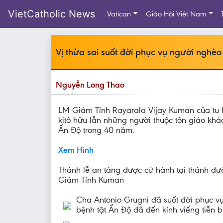
VietCatholic News
Vatican
Giáo Hội Việt Nam
Vị thừa sai suốt đời phục vụ người nghè
Nguyễn Long Thao
LM Giám Tỉnh Rayarala Vijay Kuman của tu h
kitô hữu lẫn những người thuộc tôn giáo kh
Ấn Độ trong 40 năm.
Xem Hình
Thánh lễ an táng được cử hành tại thánh đ
Giám Tỉnh Kuman
Cha Antonio Grugni đã suốt đời phục v
bệnh tật Ấn Độ đã đến kính viếng tiễn bi