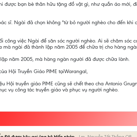
i được bạn bè thân hữu tặng đồ vật gì, như quần áo mới, điệ
bác sĩ. Ngài đã chọn không "từ bỏ người nghèo cho đến khi c
 nối công việc Ngài để săn sóc người nghèo. Ai sẽ chăm sóc 
rva mà ngài đã thành lập năm 2005 để chữa trị cho hàng ngà
h lập năm 2005, mà hàng ngàn người đã được chữa lành.
 của Hội Truyền Giáo PIME tạiWarangal,
iệu Hội truyền giáo PIME cũng sẽ chết theo cha Antonio Gr
phục vụ công tác truyền giáo và phục vụ người nghèo.
Ấn Độ được kêu gọi ủng hộ Hiến pháp.
Lm. Nguyễn Tất Thắng OP