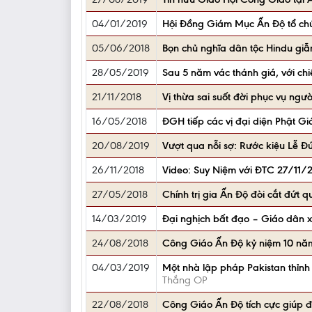
04/01/2019
Hội Đồng Giám Mục Ấn Độ tổ chức
05/06/2018
Bọn chủ nghĩa dân tộc Hindu giẫ
28/05/2019
Sau 5 năm vác thánh giá, với ch
21/11/2018
Vị thừa sai suốt đời phục vụ ng
16/05/2018
ĐGH tiếp các vị đại diện Phật Gi
20/08/2019
Vượt qua nỗi sợ: Rước kiệu Lễ Đứ
26/11/2018
Video: Suy Niệm với ĐTC 27/11/
27/05/2018
Chính trị gia Ấn Độ đòi cắt đứt 
14/03/2019
Đại nghịch bất đạo – Giáo dân 
24/08/2018
Công Giáo Ấn Độ kỷ niệm 10 năm
04/03/2019
Một nhà lập pháp Pakistan thỉnh
Thắng OP
22/08/2018
Công Giáo Ấn Độ tích cực giúp đỡ