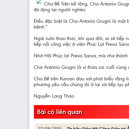
Cha Bề Trên kể rằng, Cha Antonio Grugn
đó tặng lại người nghèo.
Điều đặc biệt là Cha Antonio Grugni là một 
bệnh."
Ngài luôn thao thức, khi qua đời, ai sẽ tiếp
tiếp nối công việc ở viện Phúc Lợi Preva Sa
Nhờ Hội Phúc lợi Preva Sarva, mà cha thàn
Cha Antonio Grugni là vi thừa sai cuối cùng
Cha Bề trên Kuman đau xót phát biểu rằng l
phương yêu cầu chúng tôi ở lại và tiếp tục 
Nguyễn Long Thao
Bài có liên quan
27/08/2019
Tín hữu Giáo Hội Công Giáo tại 