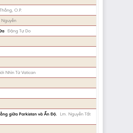
Thắng, O.P.
m Nguyễn
nữa
Đặng Tự Do
ới Nhìn Từ Vatican
hẳng giữa Parkistan và Ấn Độ.
Lm. Nguyễn Tất