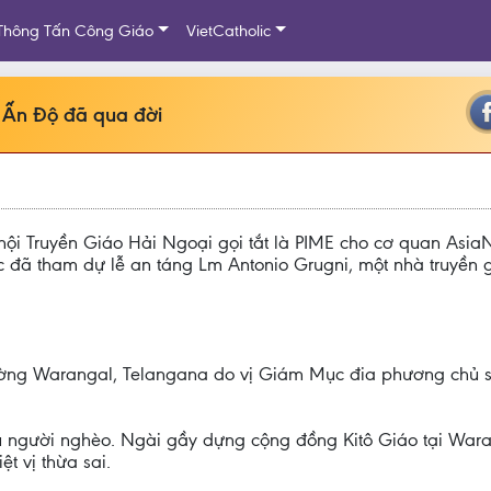
Thông Tấn Công Giáo
VietCatholic
o Ấn Độ đã qua đời
ội Truyền Giáo Hải Ngoại gọi tắt là PIME cho cơ quan Asia
ác đã tham dự lễ an táng Lm Antonio Grugni, một nhà truyền
ường Warangal, Telangana do vị Giám Mục đia phương chủ sự
ụ người nghèo. Ngài gầy dựng cộng đồng Kitô Giáo tại War
ệt vị thừa sai.