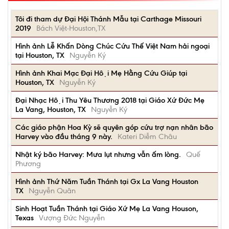
Tôi đi tham dự Đại Hội Thánh Mẫu tại Carthage Missouri
2019
Bách Việt-Houston,TX
Hình ảnh Lễ Khấn Dòng Chúc Cứu Thế Việt Nam hải ngoại
tại Houston, TX
Nguyễn Ký
Hình ảnh Khai Mạc Đại Hội Mẹ Hằng Cứu Giúp tại
Houston, TX
Nguyễn Ký
Đại Nhạc Hội Thu Yêu Thương 2018 tại Giáo Xứ Đức Mẹ
La Vang, Houston, TX
Nguyễn Ký
Các giáo phận Hoa Kỳ sẽ quyên góp cứu trợ nạn nhân bão
Harvey vào đầu tháng 9 này.
Kateri Diễm Châu
Nhật ký bão Harvey: Mưa lụt nhưng vẫn ấm lòng.
Quế
Phương
Hình ảnh Thứ Năm Tuần Thánh tại Gx La Vang Houston
TX
Nguyễn Quân
Sinh Hoạt Tuần Thánh tại Giáo Xứ Mẹ La Vang Houson,
Texas
Vượng Đức Nguyễn