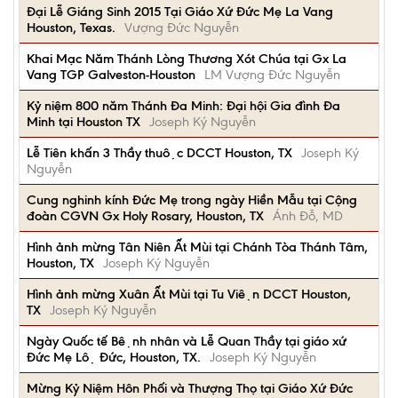
Đại Lễ Giáng Sinh 2015 Tại Giáo Xứ Đức Mẹ La Vang
Houston, Texas.
Vượng Đức Nguyễn
Khai Mạc Năm Thánh Lòng Thương Xót Chúa tại Gx La
Vang TGP Galveston-Houston
LM Vượng Đức Nguyễn
Kỷ niệm 800 năm Thánh Đa Minh: Đại hội Gia đình Đa
Minh tại Houston TX
Joseph Ký Nguyễn
Lễ Tiên khấn 3 Thầy thuộc DCCT Houston, TX
Joseph Ký
Nguyễn
Cung nghinh kính Đức Mẹ trong ngày Hiền Mẫu tại Cộng
đoàn CGVN Gx Holy Rosary, Houston, TX
Ánh Đỗ, MD
Hình ảnh mừng Tân Niên Ất Mùi tại Chánh Tòa Thánh Tâm,
Houston, TX
Joseph Ký Nguyễn
Hình ảnh mừng Xuân Ất Mùi tại Tu Viện DCCT Houston,
TX
Joseph Ký Nguyễn
Ngày Quốc tế Bệnh nhân và Lễ Quan Thầy tại giáo xứ
Đức Mẹ Lộ Đức, Houston, TX.
Joseph Ký Nguyễn
Mừng Kỷ Niệm Hôn Phối và Thượng Thọ tại Giáo Xứ Đức