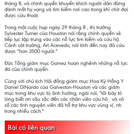
tháng 8, và chính quyền khuyến khích người dân đừng
đánh mất hy vọng và tìm kiếm nơi cao trong khi chờ đợi
được cứu thoát.
Trong một cuộc họp ngày 29 tháng 8 , thị trưởng
Sylvester Turner của Houston nói rằng chính quyền sẽ
tiếp tục tập trung vào các nỗ lực tìm kiếm và cứu hộ.
Cảnh sát trưởng, Art Acevedo, nói tính đến nay đã cứu
được "hơn 3500 người."
Đức Tổng giám mục Gomez hoan nghênh những nỗ lực
đó của chính quyền.
Cùng với chủ tịch Hội đồng giám mục Hoa Kỳ Hồng Y
Daniel DiNardo của Galveston-Houston và các giám
mục trong khu vực bị ảnh hưởng, ngài nói, "tôi bày tỏ
lòng biết ơn sâu sắc đến các nhân viên cứu hộ và vô
số các tình nguyện viên đã hỗ trợ khu vực vùng vị̣nh
trong nhiều cách."
Bài có liên quan