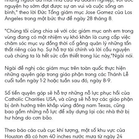
nguyện họ sớm đạt được sự an vui và cuộc sống an
bình," theo lời Đức Tổng giám mục Jose Gomez của Los
Angeles trong một bức thư đề ngày 28 tháng 8.
"Chúng tôi cũng chia sẻ với các giám mục anh em trong
vùng đang có một nhiệm vụ khó khăn là cung cấp việc
chăm sóc mục vụ đồng thời cố gắng quản lý những tổn
thất riêng của họ. Sự hỗ trợ tài chính và lời cầu nguyện
cuả chúng ta là hết sức cần thiết trong lúc này,"Ngài nói.
Ngài đề nghị các giám mục trên toàn quốc thực hiện
những quyên góp trong giáo phận trong các Thánh Lễ
cuối tuần ngày 1-2 hoặc tuần sau đó, ngày 8-9.
Số tiền quyên góp sẽ hỗ trợ những nỗ lực phục hồi của
Catholic Charities USA, và cũng sẽ hỗ trợ các giáo phận
bị ảnh hưởng trên khắp vùng đông nam Texas, cũng
bao gồm những nỗ lực để xây dựng lại các nhà thờ bị
hư hỏng do cơn bão.
Theo báo cáo cuả cục khí tượng, một số khu vực của
Houston đã có hơn 40 inches nước mưa từ ngày 24