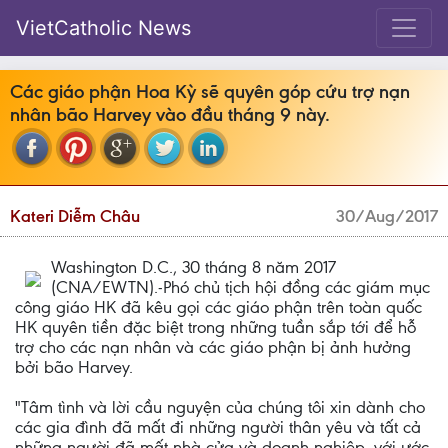
VietCatholic News
Các giáo phận Hoa Kỳ sẽ quyên góp cứu trợ nạn
nhân bão Harvey vào đầu tháng 9 này.
Kateri Diễm Châu
30/Aug/2017
Washington D.C., 30 tháng 8 năm 2017
(CNA/EWTN).-Phó chủ tịch hội đồng các giám mục
công giáo HK đã kêu gọi các giáo phận trên toàn quốc
HK quyên tiền đặc biệt trong những tuần sắp tới để hỗ
trợ cho các nạn nhân và các giáo phận bị ảnh hưởng
bởi bão Harvey.
"Tâm tình và lời cầu nguyện của chúng tôi xin dành cho
các gia đình đã mất đi những người thân yêu và tất cả
những người đã mất nhà cửa và doanh nghiệp, với ước