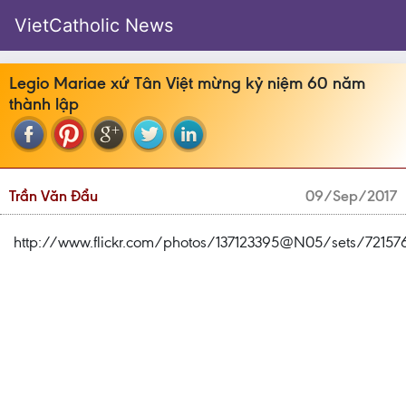
VietCatholic News
Legio Mariae xứ Tân Việt mừng kỷ niệm 60 năm
thành lập
Trần Văn Đẩu
09/Sep/2017
http://www.flickr.com/photos/137123395@N05/sets/72157