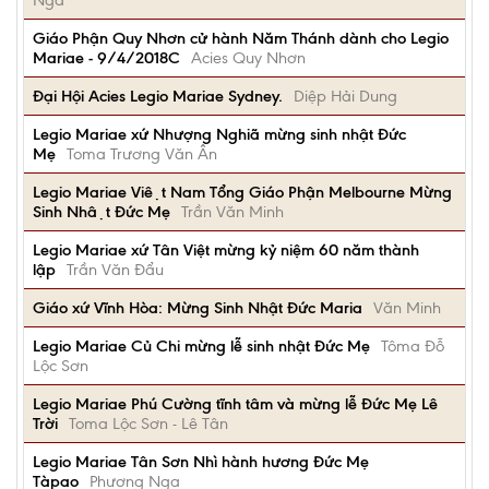
Nga
Giáo Phận Quy Nhơn cử hành Năm Thánh dành cho Legio
Mariae - 9/4/2018C
Acies Quy Nhơn
Đại Hội Acies Legio Mariae Sydney.
Diệp Hải Dung
Legio Mariae xứ Nhượng Nghiã mừng sinh nhật Đức
Mẹ
Toma Trương Văn Ân
Legio Mariae Việt Nam Tổng Giáo Phận Melbourne Mừng
Sinh Nhật Đức Mẹ
Trần Văn Minh
Legio Mariae xứ Tân Việt mừng kỷ niệm 60 năm thành
lập
Trần Văn Đẩu
Giáo xứ Vĩnh Hòa: Mừng Sinh Nhật Đức Maria
Văn Minh
Legio Mariae Củ Chi mừng lễ sinh nhật Đức Mẹ
Tôma Đỗ
Lộc Sơn
Legio Mariae Phú Cường tĩnh tâm và mừng lễ Đức Mẹ Lê
Trời
Toma Lộc Sơn - Lê Tân
Legio Mariae Tân Sơn Nhì hành hương Đức Mẹ
Tàpao
Phương Nga