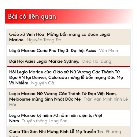
Bài có liên quan
Giáo xứ Vĩnh Hòa: Mừng bổn mạng ca đoàn Lêgiô
Mariae
Nguyễn Trọng Đa
Lêgiô Mariae Curia Phú Thọ 3: Đại hội Acies
Văn Minh
Đại Hội Acies Legio Mariae Sydney.
Diệp Hải Dung.
Hội Legio Mariae của Giáo xứ Nữ Vương Các Thánh Tử
Đạo VN tại Denver, Colorado mừng lễ bổn mạng Đức Mẹ
Vô Nhiễm
Nguyễn Cả
Legio Mariae Nữ Vương Các Thánh Tử Đạo Việt Nam,
Melbourne mừng Sinh Nhật Đức Mẹ
Trần Văn Minh hình Lê
Hải
Legio Mariae kỷ niệm 70 năm hiện diện tại Việt
Nam
Truyền thông Lạng Sơn
Curia Tân Sơn Nhì Mừng Kính Lễ Mẹ Truyền Tin
Phương