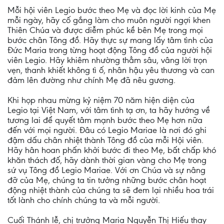
Mỗi hội viên Legio bước theo Mẹ và đọc lời kinh của Mẹ
mỗi ngày, hãy cố gắng làm cho muôn người ngợi khen
Thiên Chúa và được diễm phúc kề bên Mẹ trong mọi
bước chân Tông đồ. Hãy thực sự mang lấy tâm tình của
Đức Maria trong từng hoạt động Tông đồ của người hội
viên Legio. Hãy khiêm nhường thẳm sâu, vâng lời trọn
vẹn, thanh khiết không tì ố, nhân hậu yêu thương và can
đảm lên đường như chính Mẹ đã nêu gương.
Khi họp nhau mừng kỷ niệm 70 năm hiện diện của
Legio tại Việt Nam, với tâm tình tạ ơn, ta hãy hướng về
tương lai để quyết tâm mạnh bước theo Mẹ hơn nữa
đến với mọi người. Đâu có Legio Mariae là nơi đó ghi
đậm dấu chân nhiệt thành Tông đồ của mỗi Hội viên.
Hãy hân hoan phấn khởi bước đi theo Mẹ, bất chấp khó
khăn thách đố, hãy dành thời gian vàng cho Mẹ trong
sứ vụ Tông đồ Legio Mariae. Với ơn Chúa và sự nâng
đỡ của Mẹ, chúng ta tin tưởng những bước chân hoạt
động nhiệt thành của chúng ta sẽ đem lại nhiều hoa trái
tốt lành cho chính chúng ta và mỗi người.
Cuối Thánh lễ, chị trưởng Maria Nguyễn Thị Hiếu thay