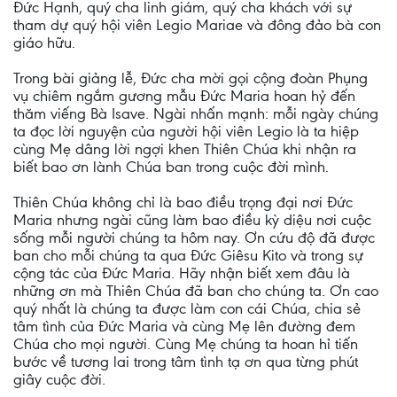
Đức Hạnh, quý cha linh giám, quý cha khách với sự
tham dự quý hội viên Legio Mariae và đông đảo bà con
giáo hữu.
Trong bài giảng lễ, Đức cha mời gọi cộng đoàn Phụng
vụ chiêm ngắm gương mẫu Đức Maria hoan hỷ đến
thăm viếng Bà Isave. Ngài nhấn mạnh: mỗi ngày chúng
ta đọc lời nguyện của người hội viên Legio là ta hiệp
cùng Mẹ dâng lời ngợi khen Thiên Chúa khi nhận ra
biết bao ơn lành Chúa ban trong cuộc đời mình.
Thiên Chúa không chỉ là bao điều trọng đại nơi Đức
Maria nhưng ngài cũng làm bao điều kỳ diệu nơi cuộc
sống mỗi người chúng ta hôm nay. Ơn cứu độ đã được
ban cho mỗi chúng ta qua Đức Giêsu Kito và trong sự
cộng tác của Đức Maria. Hãy nhận biết xem đâu là
những ơn mà Thiên Chúa đã ban cho chúng ta. Ơn cao
quý nhất là chúng ta được làm con cái Chúa, chia sẻ
tâm tình của Đức Maria và cùng Mẹ lên đường đem
Chúa cho mọi người. Cùng Mẹ chúng ta hoan hỉ tiến
bước về tương lai trong tâm tình tạ ơn qua từng phút
giây cuộc đời.