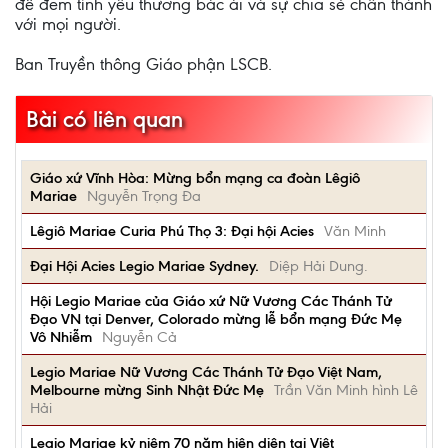
để đem tình yêu thương bác ái và sự chia sẻ chân thành
với mọi người.
Ban Truyền thông Giáo phận LSCB.
Bài có liên quan
Giáo xứ Vĩnh Hòa: Mừng bổn mạng ca đoàn Lêgiô
Mariae
Nguyễn Trọng Đa
Lêgiô Mariae Curia Phú Thọ 3: Đại hội Acies
Văn Minh
Đại Hội Acies Legio Mariae Sydney.
Diệp Hải Dung.
Hội Legio Mariae của Giáo xứ Nữ Vương Các Thánh Tử
Đạo VN tại Denver, Colorado mừng lễ bổn mạng Đức Mẹ
Vô Nhiễm
Nguyễn Cả
Legio Mariae Nữ Vương Các Thánh Tử Đạo Việt Nam,
Melbourne mừng Sinh Nhật Đức Mẹ
Trần Văn Minh hình Lê
Hải
Legio Mariae kỷ niệm 70 năm hiện diện tại Việt