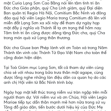
mặt Curia Lạng Sơn Cao Bằng nói lên tâm tình tri ân
Đức cha Giáo phận, quý Cha Linh giám, quý Đại diện
Ban quản trị Regia Hà Nội, Comitium Bắc Ninh và đông
đảo quý hội viên Legio Maria trong Comitium đã lên với
miền đất Lạng Sơn xa xôi này để tham dự ngày họp
mặt đầy ý nghĩa và Thánh lễ tạ ơn trọng thể hôm nay.
Tâm tình tri ân cũng được dâng tặng Đức cha, quý Cha
trong món quà xứ Lạng thân thương.
Đức cha Giuse ban Phép lành với ơn Toàn xá trong Năm
Thánh tôn vinh các Thánh Tử Đạo Việt Nam cho toàn thể
cộng đoàn hiện diện.
Tại Toà Giám mục Lạng Sơn, tất cả tham dự viên cùng
chia sẻ với nhau trong bữa trưa thân mật agape, cùng
được lắng nghe những làn điệu dân ca quan họ do các
anh chị Hội viên từ Bắc Ninh trình bày.
Ngày họp mặt kết thúc trong niềm vui tràn ngập trên mỗi
người tham dự. Với niềm vui và ơn Chúa, Hội viên Legio
Mariae tiếp tục dấn thân mạnh mẽ hơn nữa trong sứ vụ
Tông đồ giáo dân, tiến bước dưới hiệu kỳ của Đức Mẹ