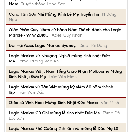
Nam
Truyền thông Lạng Sơn
Curia Tân Sơn Nhì Mừng Kính Lễ Mẹ Truyền Tin
Phương
Nga
Giáo Phận Quy Nhơn cử hành Năm Thánh dành cho Legio
Mariae - 9/4/2018C
Acies Quy Nhơn
Đại Hội Acies Legio Mariae Sydney.
Diệp Hải Dung
Legio Mariae xứ Nhượng Nghiã mừng sinh nhật Đức
Mẹ
Toma Trương Văn Ân
Legio Mariae Việt Nam Tổng Giáo Phận Melbourne Mừng
Sinh Nhật Đức Mẹ
Trần Văn Minh
Legio Mariae xứ Tân Việt mừng kỷ niệm 60 năm thành
lập
Trần Văn Đẩu
Giáo xứ Vĩnh Hòa: Mừng Sinh Nhật Đức Maria
Văn Minh
Legio Mariae Củ Chi mừng lễ sinh nhật Đức Mẹ
Tôma Đỗ
Lộc Sơn
Legio Mariae Phú Cường tĩnh tâm và mừng lễ Đức Mẹ Lê