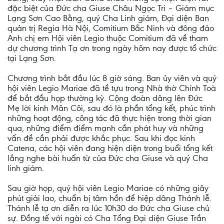
đặc biệt của Đức cha Giuse Châu Ngọc Tri – Giám mục
Lạng Sơn Cao Bằng, quý Cha Linh giám, Đại diện Ban
quản trị Regia Hà Nội, Comitium Bắc Ninh và đông đảo
Anh chị em Hội viên Legio thuộc Comitium đã về tham
dự chương trình Tạ ơn trong ngày hôm nay được tổ chức
tại Lạng Sơn.
Chương trình bắt đầu lúc 8 giờ sáng. Ban ủy viên và quý
hội viên Legio Mariae đã tề tựu trong Nhà thờ Chính Toà
để bắt đầu họp thường kỳ. Cộng đoàn dâng lên Đức
Mẹ lời kinh Mân Côi, sau đó là phần tổng kết, phúc trình
những hoạt động, công tác đã thực hiện trong thời gian
qua, những điểm điểm mạnh cần phát huy và những
vấn đề cần phải được khắc phục. Sau khi đọc kinh
Catena, các hội viên đang hiện diện trong buổi tổng kết
lắng nghe bài huấn từ của Đức cha Giuse và quý Cha
linh giám.
Sau giờ họp, quý hội viên Legio Mariae có những giây
phút giải lao, chuẩn bị tâm hồn để hiệp dâng Thánh lễ.
Thánh lễ tạ ơn diễn ra lúc 10h30 do Đức cha Giuse chủ
sự. Đồng tế với ngài có Cha Tổng Đại diện Giuse Trần