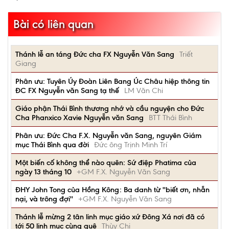
Bài có liên quan
Thánh lễ an táng Đức cha FX Nguyễn Văn Sang
Triết
Giang
Phân ưu: Tuyên Úy Đoàn Liên Bang Úc Châu hiệp thông tin
ĐC FX Nguyễn văn Sang tạ thế
LM Văn Chi
Giáo phận Thái Bình thương nhớ và cầu nguyện cho Đức
Cha Phanxico Xavie Nguyễn văn Sang
BTT Thái Bình
Phân ưu: Đức Cha F.X. Nguyễn văn Sang, nguyên Giám
mục Thái Bình qua đời
Đức ông Trịnh Minh Trí
Một biến cố không thể nào quên: Sứ điệp Phatima của
ngày 13 tháng 10
+GM F.X. Nguyễn Văn Sang
ĐHY John Tong của Hồng Kông: Ba danh từ ''biết ơn, nhẫn
nại, và trông đợi''
+GM F.X. Nguyễn Văn Sang
Thánh lễ mừng 2 tân linh mục giáo xứ Đông Xá nơi đã có
tới 50 linh mục cùng quê
Thùy Chi