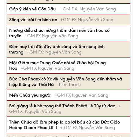
Góp ý kiến về Cồn Dầu
+ GM F.X. Nguyễn Văn Sang
Sống với trái tim bình an
+GM FX Nguyễn văn Sang
Những điều chúc mừng thấm đẫm nền văn hóa cổ
truyền
+GM FX Nguyễn Văn Sang
Đêm nay trái đất đầy ánh sáng và ấm nóng tình
thương
+GM FX: Nguyễn Văn Sang
Một Giám mục Trung Quốc nói về Giáo hội Trung
Hoa
+GM FX Nguyễn Văn Sang
Đức Cha Phanxicô Xaviê Nguyễn Văn Sang đến thăm và
hiệp thông với Thái Hà
Thiên Thanh
Mến Chúa yêu người
+GM FX Nguyễn Văn Sang
Baì giảng lễ kính trọng thể Thánh Phêrô Lê Tùy tử đạo
+
GM FX. Nguyễn Văn Sang
Thiên Chúa đã làm phép lạ do lời bầu cử của Đức Giáo
Hoàng Gioan Phao Lô II
+ GM FX Nguyễn Văn Sang