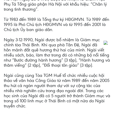
Phụ Tá Tổng giáo phận Hà Nội với khẩu hiệu: “Chân lý
trong tình thương”.
Từ 1983 đến 1989 là Tổng thư ký HĐGMVN. Từ 1989 đến
1995 là Phó Chủ tịch HĐGMVN và từ 1995 đến 2001 là
Chủ tịch Ủy ban giáo dân.
Ngày 3-12-1990, Ngài được bổ nhiệm là Giám mục
chính tòa Thái Bình. Khi qua phà Tân Đệ, Ngài đã
hôn mảnh đất quê hương thứ hai của mình. Ngài viết
nhiều sách, báo, làm thơ trong đó có những bộ nổi tiếng
như “Bước đường hành hương” (3 tập), “Hành hương và
thăm viếng” (2 tập), “Đối thoại tôn giáo” (3 tập).
Ngài cũng cùng Tòa TGM Huế tổ chức nhiều cuộc hội
thảo về văn hóa Công Giáo từ năm 1989 đến năm 2005
thu hút cả ngàn người tham dự với sự cộng tác của
nhiều nhà nghiên cứu trong đạo ngoài đời. Trong các
học sinh của Ngài đã có 5 người trở thành Giám mục và
trong số 100 linh mục ở Thái Bình có một nửa do Ngài
truyền chức.