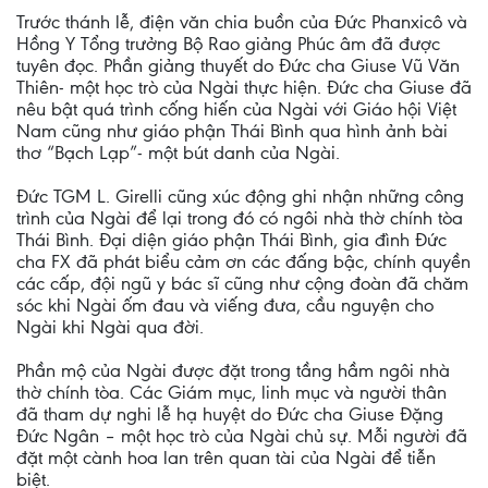
Trước thánh lễ, điện văn chia buồn của Đức Phanxicô và
Hồng Y Tổng trưởng Bộ Rao giảng Phúc âm đã được
tuyên đọc. Phần giảng thuyết do Đức cha Giuse Vũ Văn
Thiên- một học trò của Ngài thực hiện. Đức cha Giuse đã
nêu bật quá trình cống hiến của Ngài với Giáo hội Việt
Nam cũng như giáo phận Thái Bình qua hình ảnh bài
thơ “Bạch Lạp”- một bút danh của Ngài.
Đức TGM L. Girelli cũng xúc động ghi nhận những công
trình của Ngài để lại trong đó có ngôi nhà thờ chính tòa
Thái Bình. Đại diện giáo phận Thái Bình, gia đình Đức
cha FX đã phát biểu cảm ơn các đấng bậc, chính quyền
các cấp, đội ngũ y bác sĩ cũng như cộng đoàn đã chăm
sóc khi Ngài ốm đau và viếng đưa, cầu nguyện cho
Ngài khi Ngài qua đời.
Phần mộ của Ngài được đặt trong tầng hầm ngôi nhà
thờ chính tòa. Các Giám mục, linh mục và người thân
đã tham dự nghi lễ hạ huyệt do Đức cha Giuse Đặng
Đức Ngân – một học trò của Ngài chủ sự. Mỗi người đã
đặt một cành hoa lan trên quan tài của Ngài để tiễn
biệt.