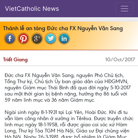
VietCatholic News
Thánh lễ an táng Đức cha FX Nguyễn Văn Sang
Triết Giang
10/Oct/2017
Đức cha FX Nguyễn Văn Sang, nguyên Phó Chủ tịch,
Tổng Thư ký, Chủ tịch Ủy ban giáo dân của HĐGMVN,
nguyên Giám mục Thái Bình đã qua đời ngày 5-10-2017
sau một thời gian bị bệnh nặng, hưởng thọ 86 tuổi với
59 năm linh mục và 36 năm Giám mục.
Ngài sinh ngày 8-1-1931 tại Lại Yên, Hoài Đức. Khi đi tu
vẫn làm công nhân ở xưởng in Têrêsa. Được truyền chức
linh mục ngày 18-1-1958, rồi được giao coi sóc xứ Hàm
Long, Thư ký Tòa TGM Hà Nội, Giáo sư Đại chủng viện
Hà Nội. Ngày 26-3-1981, được bổ nhiệm là Giám Mục