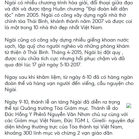
Ngài có nhiều chương trình hòa giải, đối thoại giữa đạo
và đời và được tặng Huân chương “Đại đoàn kết dân
tộc” năm 2005. Ngài có công xây dựng ngôi nhà thờ
chính tòa Thái Bình, khánh thành năm 2007 và được coi
là một trong 10 nhà thờ đẹp nhất Việt Nam.
Ngài cũng có công xây dựng nhiều giếng khoan nước
sạch, lập quỹ cho người nghèo và những phòng khám
từ thiện ở Thái Bình. Tháng 4-2015, Ngài bị đột quỵ ,
được cứu chữa tích cực nhưng hồi phục chậm và đã
qua đời lúc 17 giờ ngày 5-10-2017.
Ngay sau khi khâm liệm, từ ngày 6-10 đã có hàng ngàn
đoàn thể và hàng vạn người đến viếng, cầu nguyện cho
Ngài.
Ngày 9-10, thánh lễ an táng Ngài đã diễn ra trọng
thể tại Quảng trường Tòa Giám mục. Thánh lễ do
Đức Hồng Y Phêrô Nguyễn Văn Nhơn chủ sự cùng với
các Giám mục Việt Nam, Đức TGM L. Girelli- nguyên đại
diện không thường trực của Tòa thánh tại Việt Nam,
khoảng 300 linh mục và chừng 2 vạn giáo dân.