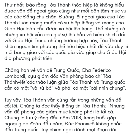
Thứ nhất, bảo rằng Tòa Thánh thỏa hiệp là không hiểu
được vấn đề ngoại giao cũng như mối bận tâm mục vụ
của các Đấng chủ chăn. Đường lối ngoại giao của Tòa
Thánh luôn mong muốn có sự hiệp thông và mong cho
Giáo Hội toàn cầu được xã hội tôn trọng. Thế nhưng có
những xã hội vẫn còn giữ sự thù hằn và hiềm khích đối
với Giáo Hội. Trong những trường hợp này, Tòa Thánh
khôn ngoan tìm phương thế hữu hiệu nhất để vừa duy trì
mối bang giao với các quốc gia vừa giúp cho Giáo Hội
địa phương phát triển.
Chẳng hạn về vấn đề Trung Quốc, Cha Federico
Lombardi, cựu giám đốc Văn phòng báo chí Tòa
Thánhviết“các thảo luận giữa Tòa Thánh và Trung quốc
cần có một “vài từ bỏ” và phải có một “cái nhìn chung”.
Tuy vậy, Tòa Thánh vẫn cứng rắn trong những vấn đề
cốt lõi. Chúng ta đọc thấy thông tin Tòa Thánh: “Nhưng
vấn đề phong các giám mục không phải là tất cả.
Chúng ta lưu ý rằng đầu năm 2018, trong buổi gặp
ngoại giao đoàn đầu năm, Đức Phanxicô không nhắc
đến Trung quốc. Tuy nhiên ngài dành một đoạn dài