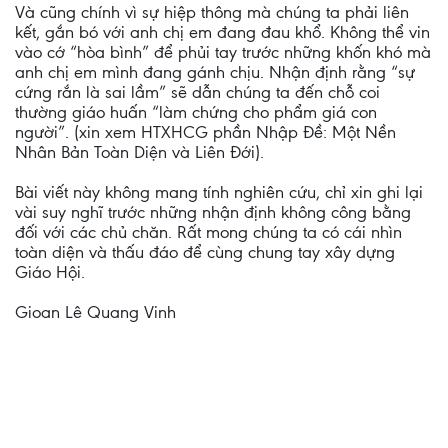
Và cũng chính vì sự hiệp thông mà chúng ta phải liên
kết, gắn bó với anh chị em đang đau khổ. Không thể vin
vào cớ “hòa bình” để phủi tay trước những khốn khó mà
anh chị em mình đang gánh chịu. Nhận định rằng “sự
cứng rắn là sai lầm” sẽ dẫn chúng ta đến chỗ coi
thường giáo huấn “làm chứng cho phẩm giá con
người”. (xin xem HTXHCG phần Nhập Đề: Một Nền
Nhân Bản Toàn Diện và Liên Đới).
Bài viết này không mang tính nghiên cứu, chỉ xin ghi lại
vài suy nghĩ trước những nhận định không công bằng
đối với các chủ chăn. Rất mong chúng ta có cái nhìn
toàn diện và thấu đáo để cùng chung tay xây dựng
Giáo Hội.
Gioan Lê Quang Vinh