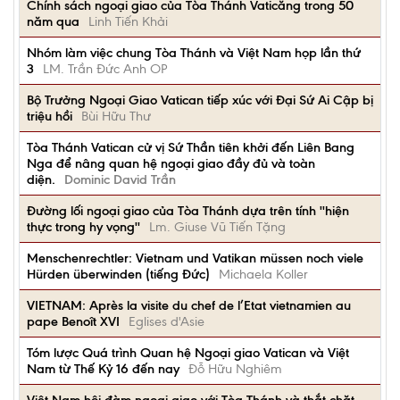
Chính sách ngoại giao của Tòa Thánh Vaticăng trong 50
năm qua
Linh Tiến Khải
Nhóm làm việc chung Tòa Thánh và Việt Nam họp lần thứ
3
LM. Trần Đức Anh OP
Bộ Trưởng Ngoại Giao Vatican tiếp xúc với Đại Sứ Ai Cập bị
triệu hồi
Bùi Hữu Thư
Tòa Thánh Vatican cử vị Sứ Thần tiên khởi đến Liên Bang
Nga để nâng quan hệ ngoại giao đầy đủ và toàn
diện.
Dominic David Trần
Đường lối ngoại giao của Tòa Thánh dựa trên tính ''hiện
thực trong hy vọng''
Lm. Giuse Vũ Tiến Tặng
Menschenrechtler: Vietnam und Vatikan müssen noch viele
Hürden überwinden (tiếng Đức)
Michaela Koller
VIETNAM: Après la visite du chef de l’Etat vietnamien au
pape Benoît XVI
Eglises d'Asie
Tóm lược Quá trình Quan hệ Ngoại giao Vatican và Việt
Nam từ Thế Kỷ 16 đến nay
Đỗ Hữu Nghiêm