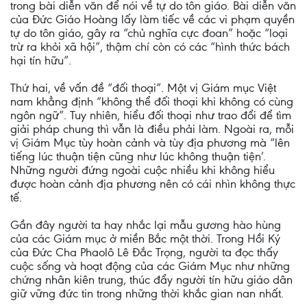
trong bài diễn văn để nói về tự do tôn giáo. Bài diễn văn
của Đức Giáo Hoàng lấy làm tiếc về các vi phạm quyền
tự do tôn giáo, gây ra “chủ nghĩa cực đoan” hoặc “loại
trừ ra khỏi xã hội”, thậm chí còn có các “hình thức bách
hại tín hữu”.
Thứ hai, về vấn đề “đối thoại”. Một vị Giám mục Việt
nam khẳng định “không thể đối thoại khi không có cùng
ngôn ngữ”. Tuy nhiên, hiểu đối thoại như trao đổi để tìm
giải pháp chung thì vẫn là điều phải làm. Ngoài ra, mỗi
vị Giám Mục tùy hoàn cảnh và tùy địa phương mà “lên
tiếng lúc thuận tiện cũng như lúc không thuận tiện’.
Những người đứng ngoài cuộc nhiều khi không hiểu
được hoàn cảnh địa phương nên có cái nhìn không thực
tế.
Gần đây người ta hay nhắc lại mẫu gương hào hùng
của các Giám mục ở miền Bắc một thời. Trong Hồi Ký
của Đức Cha Phaolô Lê Đắc Trọng, người ta đọc thấy
cuộc sống và hoạt động của các Giám Mục như những
chứng nhân kiên trung, thúc đẩy người tín hữu giáo dân
giữ vững đức tin trong những thời khắc gian nan nhất.