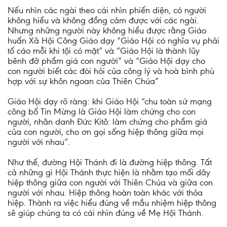
Nếu nhìn các ngài theo cái nhìn phiến diện, có người
không hiểu và không đồng cảm được với các ngài.
Nhưng những người này không hiểu được rằng Giáo
huấn Xã Hội Công Giáo dạy “Giáo Hội có nghĩa vụ phải
tố cáo mỗi khi tội có mặt” và “Giáo Hội là thành lũy
bênh đỡ phẩm giá con người” và “Giáo Hội dạy cho
con người biết các đòi hỏi của công lý và hoà bình phù
hợp với sự khôn ngoan của Thiên Chúa”
Giáo Hội dạy rõ ràng: khi Giáo Hội “chu toàn sứ mạng
công bố Tin Mừng là Giáo Hội làm chứng cho con
người, nhân danh Đức Kitô: làm chứng cho phẩm giá
của con người, cho ơn gọi sống hiệp thông giữa mọi
người với nhau”.
Như thế, đường Hội Thánh đi là đường hiệp thông. Tất
cả những gì Hội Thánh thực hiện là nhằm tạo mối dây
hiệp thông giữa con người với Thiên Chúa và giữa con
người với nhau. Hiệp thông hoàn toàn khác với thỏa
hiệp. Thành ra việc hiểu đúng về mầu nhiệm hiệp thông
sẽ giúp chúng ta có cái nhìn đúng về Mẹ Hội Thánh.