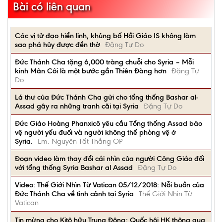
Bài có liên quan
Các vị tử đạo hiển linh, khủng bố Hồi Giáo IS không làm
sao phá hủy được đền thờ
Đặng Tự Do
Đức Thánh Cha tặng 6,000 tràng chuỗi cho Syria – Mỗi
kinh Mân Côi là một bước gần Thiên Đàng hơn
Đặng Tự
Do
Lá thư của Đức Thánh Cha gửi cho tổng thống Bashar al-
Assad gây ra những tranh cãi tại Syria
Đặng Tự Do
Đức Giáo Hoàng Phanxicô yêu cầu Tổng thống Assad bảo
vệ người yếu đuối và người không thể phòng vệ ở
Syria.
Lm. Nguyễn Tất Thắng OP
Đoạn video làm thay đổi cái nhìn của người Công Giáo đối
với tổng thống Syria Bashar al Assad
Đặng Tự Do
Video: Thế Giới Nhìn Từ Vatican 05/12/2018: Nỗi buồn của
Đức Thánh Cha về tình cảnh tại Syria
Thế Giới Nhìn Từ
Vatican
Tin mừng cho Kitô hữu Trung Đông: Quốc hội HK thông qua