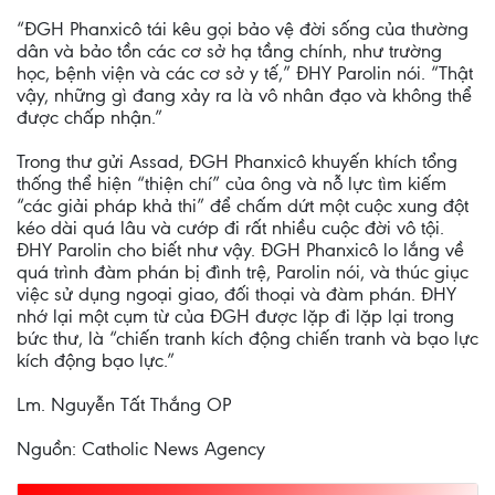
“ĐGH Phanxicô tái kêu gọi bảo vệ đời sống của thường
dân và bảo tồn các cơ sở hạ tầng chính, như trường
học, bệnh viện và các cơ sở y tế,” ĐHY Parolin nói. “Thật
vậy, những gì đang xảy ra là vô nhân đạo và không thể
được chấp nhận.”
Trong thư gửi Assad, ĐGH Phanxicô khuyến khích tổng
thống thể hiện “thiện chí” của ông và nỗ lực tìm kiếm
“các giải pháp khả thi” để chấm dứt một cuộc xung đột
kéo dài quá lâu và cướp đi rất nhiều cuộc đời vô tội.
ĐHY Parolin cho biết như vậy. ĐGH Phanxicô lo lắng về
quá trình đàm phán bị đình trệ, Parolin nói, và thúc giục
việc sử dụng ngoại giao, đối thoại và đàm phán. ĐHY
nhớ lại một cụm từ của ĐGH được lặp đi lặp lại trong
bức thư, là “chiến tranh kích động chiến tranh và bạo lực
kích động bạo lực.”
Lm. Nguyễn Tất Thắng OP
Nguồn: Catholic News Agency