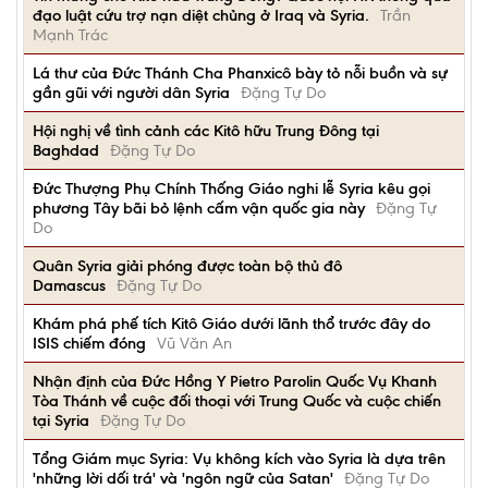
đạo luật cứu trợ nạn diệt chủng ở Iraq và Syria.
Trần
Mạnh Trác
Lá thư của Đức Thánh Cha Phanxicô bày tỏ nỗi buồn và sự
gần gũi với người dân Syria
Đặng Tự Do
Hội nghị về tình cảnh các Kitô hữu Trung Đông tại
Baghdad
Đặng Tự Do
Đức Thượng Phụ Chính Thống Giáo nghi lễ Syria kêu gọi
phương Tây bãi bỏ lệnh cấm vận quốc gia này
Đặng Tự
Do
Quân Syria giải phóng được toàn bộ thủ đô
Damascus
Đặng Tự Do
Khám phá phế tích Kitô Giáo dưới lãnh thổ trước đây do
ISIS chiếm đóng
Vũ Văn An
Nhận định của Đức Hồng Y Pietro Parolin Quốc Vụ Khanh
Tòa Thánh về cuộc đối thoại với Trung Quốc và cuộc chiến
tại Syria
Đặng Tự Do
Tổng Giám mục Syria: Vụ không kích vào Syria là dựa trên
'những lời dối trá' và 'ngôn ngữ của Satan'
Đặng Tự Do