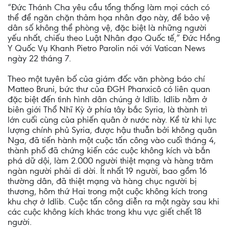
“Đức Thánh Cha yêu cầu tổng thống làm mọi cách có
thể để ngăn chặn thảm họa nhân đạo này, để bảo vệ
dân số không thể phòng vệ, đặc biệt là những người
yếu nhất, chiếu theo Luật Nhân đạo Quốc tế,” Đức Hồng
Y Quốc Vụ Khanh Pietro Parolin nói với Vatican News
ngày 22 tháng 7.
Theo một tuyên bố của giám đốc văn phòng báo chí
Matteo Bruni, bức thư của ĐGH Phanxicô có liên quan
đặc biệt đến tình hình dân chúng ở Idlib. Idlib nằm ở
biên giới Thổ Nhĩ Kỳ ở phía tây bắc Syria, là thành trì
lớn cuối cùng của phiến quân ở nước này. Kể từ khi lực
lượng chính phủ Syria, được hậu thuẫn bởi không quân
Nga, đã tiến hành một cuộc tấn công vào cuối tháng 4,
thành phố đã chứng kiến các cuộc không kích và bắn
phá dữ dội, làm 2.000 người thiệt mạng và hàng trăm
ngàn người phải di dời. Ít nhất 19 người, bao gồm 16
thường dân, đã thiệt mạng và hàng chục người bị
thương, hôm thứ Hai trong một cuộc không kích trong
khu chợ ở Idlib. Cuộc tấn công diễn ra một ngày sau khi
các cuộc không kích khác trong khu vực giết chết 18
người.