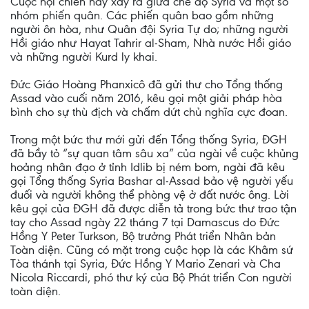
Cuộc nội chiến này xẩy ra giữa chế độ Syria và một số
nhóm phiến quân. Các phiến quân bao gồm những
người ôn hòa, như Quân đội Syria Tự do; những người
Hồi giáo như Hayat Tahrir al-Sham, Nhà nước Hồi giáo
và những người Kurd ly khai.
Đức Giáo Hoàng Phanxicô đã gửi thư cho Tổng thống
Assad vào cuối năm 2016, kêu gọi một giải pháp hòa
bình cho sự thù địch và chấm dứt chủ nghĩa cực đoan.
Trong một bức thư mới gửi đến Tổng thống Syria, ĐGH
đã bầy tỏ “sự quan tâm sâu xa” của ngài về cuộc khủng
hoảng nhân đạo ở tỉnh Idlib bị ném bom, ngài đã kêu
gọi Tổng thống Syria Bashar al-Assad bảo vệ người yếu
đuối và người không thể phòng vệ ở đất nước ông. Lời
kêu gọi của ĐGH đã được diễn tả trong bức thư trao tận
tay cho Assad ngày 22 tháng 7 tại Damascus do Đức
Hồng Y Peter Turkson, Bộ trưởng Phát triển Nhân bản
Toàn diện. Cũng có mặt trong cuộc họp là các Khâm sứ
Tòa thánh tại Syria, Đức Hồng Y Mario Zenari và Cha
Nicola Riccardi, phó thư ký của Bộ Phát triển Con người
toàn diện.