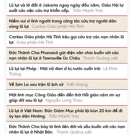
Lũ lụt và lở đất ở Jakarta ngay ngày đầu năm, Giáo Hội tự
xuất các việc cứu trợ khẩn cấp.
Trần Mạnh Trác
Niềm vui vì tình người trong công tác cứu trợ người dân
vùng lũ lụt
Caritas Giáo phận Hà Tĩnh
Caritas Giáo phận Hà Tĩnh kêu gọi cứu trợ các nạn nhân lũ
lụt
Giáo phận Hà Tĩnh
Đức Thánh Cha Phanxicô gửi điện văn chia buồn với các
nạn nhân lũ lụt ở Townsville Úc Châu
Thanh Quảng sdb
Lũ lụt tại Pháp : Một nữ đan sĩ bị nước cuốn trôi
Lê Đình
Thông
Về Sơn La sau trận lũ lịch sử
Triết Giang
Một linh mục Công Giáo đến đền thờ Hồi giáo cám ơn sự
giúp đỡ sau lũ lụt
Nguyễn Long Thao
Lũ lụt ở Việt Nam: Đức Giám Mục phải lội bùn 20 km để đi
ủy lạo dân Hmông.
Trần Mạnh Trác
Đức Thánh Cha bày tỏ tình liên đới và sầu buồn với các nạn
nhân lũ lụt ở Nhật Bản.
Thanh Quảng sdb