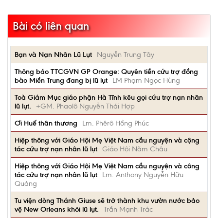
Bài có liên quan
Bạn và Nạn Nhân Lũ Lụt
Nguyễn Trung Tây
Thông báo TTCGVN GP Orange: Quyên tiền cứu trợ đồng
bào Miền Trung đang bị lũ lụt
LM Phạm Ngọc Hùng
Toà Giám Mục giáo phận Hà Tĩnh kêu gọi cứu trợ nạn nhân
lũ lụt.
+GM. Phaolô Nguyễn Thái Hợp
Ơi Huế thân thương
Lm. Phêrô Hồng Phúc
Hiệp thông với Giáo Hội Mẹ Việt Nam cầu nguyện và cộng
tác cứu trợ nạn nhân lũ lụt
Giáo Hội Năm Châu
Hiệp thông với Giáo Hội Mẹ Việt Nam cầu nguyện và công
tác cứu trợ nạn nhân lũ lụt
Lm. Anthony Nguyễn Hữu
Quảng
Tu viện dòng Thánh Giuse sẽ trở thành khu vườn nước bảo
vệ New Orleans khỏi lũ lụt.
Trần Mạnh Trác