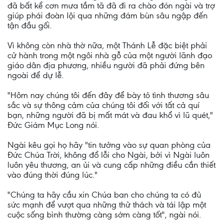
đã bất kể cơn mưa tầm tã đã đi ra chào đón ngài và trợ
giúp phái đoàn lội qua những đám bùn sâu ngập đến
tận đầu gối.
Vì không còn nhà thờ nữa, một Thánh Lễ đặc biệt phải
cử hành trong một ngôi nhà gỗ của một người lãnh đạo
giáo dân địa phương, nhiều người đã phải đứng bên
ngoài để dự lễ.
"Hôm nay chúng tôi đến đây để bày tỏ tình thương sâu
sắc và sự thông cảm của chúng tôi đối với tất cả quí
bạn, những người đã bị mất mát và đau khổ vì lũ quét,"
Đức Giám Mục Long nói.
Ngài kêu gọi họ hãy "tin tưởng vào sự quan phòng của
Đức Chúa Trời, không đổ lỗi cho Ngài, bởi vì Ngài luôn
luôn yêu thương, an ủi và cung cấp những điều cần thiết
vào đúng thời đúng lúc."
"Chúng ta hãy cầu xin Chúa ban cho chúng ta có đủ
sức mạnh để vượt qua những thử thách và tái lập một
cuộc sống bình thường càng sớm càng tốt", ngài nói.