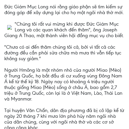
Đức Giám Mục Long nói rằng giáo phận sẽ tìm kiếm sự
đóng góp để xây dựng lại cho họ một ngôi nhà thờ mới.
"Chúng tôi rất vui mừng khi được Đức Giám Mục
Long và các quan khách đến thăm", ông Joseph
Giang A Thao, một thành viên hội đồng mục vụ cho biết.
"Chưa có ai đến thăm chúng tôi cả, bởi vì tất cả các
đường đều cần phải sửa chữa mà mưa thì vẫn tiếp tục
không suy giảm."
Người Hmông là một nhóm nhỏ của người Miao (Mèo)
ở Trung Quốc, họ bắt đầu di cư xuống vùng Đông Nam
Á kể từ thế kỷ 18. Ngày nay có khoảng 4 triệu người
thuộc giống Miao (Mèo) sống ở châu Á, bao gồm 2,7
triệu ở Trung Quốc, còn lại là ở Việt Nam, Lào, Thái Lan
và Myanmar.
Tại huyện Văn Chấn, dân địa phương đã bị cô lập kể từ
ngày 20 tháng 7 khi mưa lớn phá hủy năm ngôi nhà
của dân chúng, cùng với ngôi nhà thờ và các cơ sở
công cộng khác.