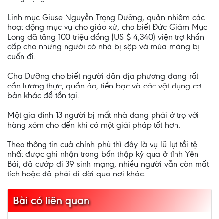
Linh mục Giuse Nguyễn Trọng Dưỡng, quản nhiêm các
hoạt động mục vụ cho giáo xứ, cho biết Đức Giám Mục
Long đã tặng 100 triệu đồng (US $ 4,340) viện trợ khẩn
cấp cho những người có nhà bị sập và mùa màng bị
cuốn đi.
Cha Dưỡng cho biết người dân địa phương đang rất
cần lương thực, quần áo, tiền bạc và các vật dụng cơ
bản khác để tồn tại.
Một gia đình 13 người bị mất nhà đang phải ở trọ với
hàng xóm cho đến khi có một giải pháp tốt hơn.
Theo thông tin cuả chính phủ thì đây là vụ lũ lụt tồi tệ
nhất được ghi nhận trong bốn thập kỷ qua ở tỉnh Yên
Bái, đã cướp đi 39 sinh mạng, nhiều người vẫn còn mất
tích hoặc đã phải di dời qua nơi khác.
Bài có liên quan