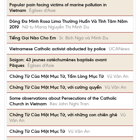
Popular pain facing victims of marine pollution in
Vietnam
Églises d'Asie
Dòng Đa Minh Rosa Lima Thường Huấn Và Tĩnh Tâm Năm
2019
Nữ tu Maria Nguyễn Thị Minh Du
Tiếng Gọi Nào Cho Em
Sr. Bích Nga và Minh Du
Vietnamese Catholic activist abducted by police
UCANews
Saigon: 43 jeunes catéchumènes baptisés avant
Pâques
Églises d'Asie
Chứng Từ Của Một Mục Tử, Tấm Lòng Mục Tử
Vũ Văn An
Chứng Từ Của Một Mục Tử, với cường quyền
Vũ Văn An
Some observations about Persecutions of the Catholic
Church in Vietnam
Rev John Nghi Tran
Chứng Từ Của Một Mục Tử, với những con chiên ghẻ
Vũ
Văn An
Chứng Từ Của Một Mục Tử
Vũ Văn An