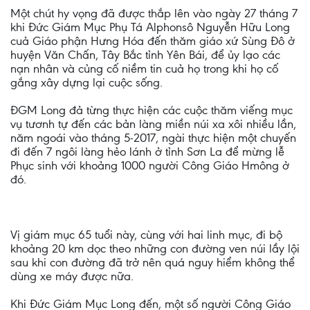
Một chút hy vọng đã được thắp lên vào ngày 27 tháng 7
khi Đức Giám Mục Phụ Tá Alphonsô Nguyễn Hữu Long
cuả Giáo phận Hưng Hóa đến thăm giáo xứ Sùng Đô ở
huyện Văn Chấn, Tây Bắc tỉnh Yên Bái, để ủy lạo các
nạn nhân và củng cố niềm tin cuả họ trong khi họ cố
gắng xây dựng lại cuộc sống.
ĐGM Long đả từng thực hiện các cuộc thăm viếng mục
vụ tươnh tự đến các bản làng miền núi xa xôi nhiều lần,
năm ngoái vào tháng 5-2017, ngài thực hiện một chuyến
đi đến 7 ngôi làng hẻo lánh ở tỉnh Sơn La để mừng lễ
Phục sinh với khoảng 1000 người Công Giáo Hmông ở
đó.
Vị giám mục 65 tuổi này, cùng với hai linh mục, đi bộ
khoảng 20 km dọc theo những con đường ven núi lầy lội
sau khi con đường đã trở nên quá nguy hiểm không thể
dùng xe máy được nữa.
Khi Đức Giám Mục Long đến, một số người Công Giáo