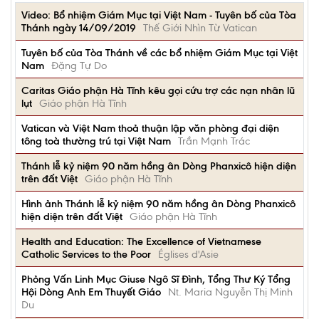
Video: Bổ nhiệm Giám Mục tại Việt Nam - Tuyên bố của Tòa
Thánh ngày 14/09/2019
Thế Giới Nhìn Từ Vatican
Tuyên bố của Tòa Thánh về các bổ nhiệm Giám Mục tại Việt
Nam
Đặng Tự Do
Caritas Giáo phận Hà Tĩnh kêu gọi cứu trợ các nạn nhân lũ
lụt
Giáo phận Hà Tĩnh
Vatican và Việt Nam thoả thuận lập văn phòng đại diện
tông toà thường trú tại Việt Nam
Trần Mạnh Trác
Thánh lễ kỷ niệm 90 năm hồng ân Dòng Phanxicô hiện diện
trên đất Việt
Giáo phận Hà Tĩnh
Hình ảnh Thánh lễ kỷ niệm 90 năm hồng ân Dòng Phanxicô
hiện diện trên đất Việt
Giáo phận Hà Tĩnh
Health and Education: The Excellence of Vietnamese
Catholic Services to the Poor
Églises d'Asie
Phỏng Vấn Linh Mục Giuse Ngô Sĩ Đình, Tổng Thư Ký Tổng
Hội Dòng Anh Em Thuyết Giáo
Nt. Maria Nguyễn Thị Minh
Du