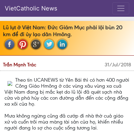
VietCatholic News
Lũ lụt ở Việt Nam: Đức Giám Mục phải lội bùn 20
km để đi ủy lạo dân Hmông.
Trần Mạnh Trác
31/Jul/2018
Theo tin UCANEWS từ Yên Bái thì có hơn 400 người
Công Giáo Hmông ở các vùng xâu vùng xa cuả
Việt Nam đang bị mắc kẹt do lũ lội đã quét sạch nhà
cửa và phá hủy các con đường dẫn đến các cộng đồng
xa xôi của họ.
Mưa không ngừng cũng đã cướp đi nhà thờ cuả giáo
xứ và cuốn trôi mùa màng tài sản của họ, khiến nhiều
người đang lo sợ cho cuộc sống tương lai.