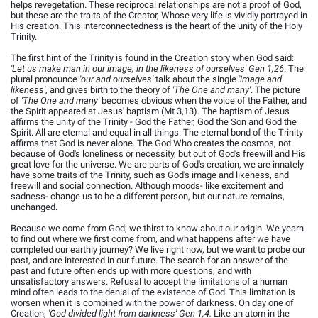
helps revegetation. These reciprocal relationships are not a proof of God,
but these are the traits of the Creator, Whose very life is vividly portrayed in
His creation. This interconnectedness is the heart of the unity of the Holy
Trinity.
The first hint of the Trinity is found in the Creation story when God said:
'Let us make man in our image, in the likeness of ourselves' Gen 1,26
. The
plural pronounce
'our and ourselves'
talk about the single
'image and
likeness'
, and gives birth to the theory of
'The One and many'
. The picture
of
'The One and many'
becomes obvious when the voice of the Father, and
the Spirit appeared at Jesus' baptism (Mt 3,13). The baptism of Jesus
affirms the unity of the Trinity - God the Father, God the Son and God the
Spirit. All are eternal and equal in all things. The eternal bond of the Trinity
affirms that God is never alone. The God Who creates the cosmos, not
because of God's loneliness or necessity, but out of God's freewill and His
great love for the universe. We are parts of God's creation, we are innately
have some traits of the Trinity, such as God's image and likeness, and
freewill and social connection. Although moods- like excitement and
sadness- change us to be a different person, but our nature remains,
unchanged.
Because we come from God; we thirst to know about our origin. We yearn
to find out where we first come from, and what happens after we have
completed our earthly journey? We live right now, but we want to probe our
past, and are interested in our future. The search for an answer of the
past and future often ends up with more questions, and with
unsatisfactory answers. Refusal to accept the limitations of a human
mind often leads to the denial of the existence of God. This limitation is
worsen when it is combined with the power of darkness. On day one of
Creation,
'God divided light from darkness' Gen 1,4.
Like an atom in the