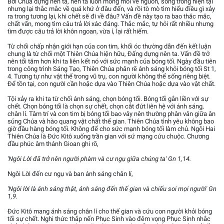
Bởi Chúa dựng nên ta, nên ta luôn mong mỏi về nguồn, sống trong hiện tại
nhưng lại thắc mắc về quá khứ ở đâu đến, và rồi tò mò tìm hiểu điều gì xảy
ra trong tương lại, khi chết sẽ đi về đâu? Vấn đề này tạo ra bao thắc mắc,
chất vấn, mong tìm câu trả lời xác đáng. Thắc mắc, tự hỏi rất nhiều nhưng
tìm được câu trả lời khôn ngoan, vừa í, lại rất hiếm.
Từ chối chấp nhận giới hạn của con tim, khối óc thường dẫn đến kết luận
chung là từ chối một Thiên Chúa hiện hữu, Đấng dựng nên ta. Vấn đề trở
nên tối tăm hơn khi ta liên kết nó với sức mạnh của bóng tối. Ngày đầu tiên
trong công trình Sáng Tạo, Thiên Chúa phân rẽ ánh sáng khỏi bóng tối St 1,
4. Tương tự như vật thể trong vũ trụ, con người không thể sống riêng biệt.
Để tồn tại, con người cần hoặc dựa vào Thiên Chúa hoặc dựa vào vật chất.
Tội xảy ra khi ta từ chối ánh sáng, chọn bóng tối. Bóng tối gắn liền với sự
chết. Chọn bóng tối là chọn sự chết, chọn cắt đứt liên hệ với ánh sáng,
chân lí. Tâm trí và con tim bị bóng tối bao vây nên thường phân vân giữa ân
sủng Chúa và hào quang vật chất thế gian. Thiên Chúa tình yêu không bao
giờ đầu hàng bóng tối. Không để cho sức mạnh bóng tối làm chủ. Ngôi Hai
Thiên Chúa là Đức Kitô xuống trần gian với sứ mạng cứu chuộc. Chương
đầu phúc âm thánh Gioan ghi rõ,
'Ngôi Lời đã trở nên người phàm và cư ngụ giữa chúng ta' Gn 1,14.
Ngôi Lời đến cư ngụ và ban ánh sáng chân lí,
'Ngôi lời là ánh sáng thật, ánh sáng đến thế gian và chiếu soi mọi người' Gn
1,9.
Đức Kitô mang ánh sáng chân lí cho thế gian và cứu con người khỏi bóng
tối sự chết. Nghi thức thắp nến Phục Sinh vào đêm vọng Phục Sinh nhắc