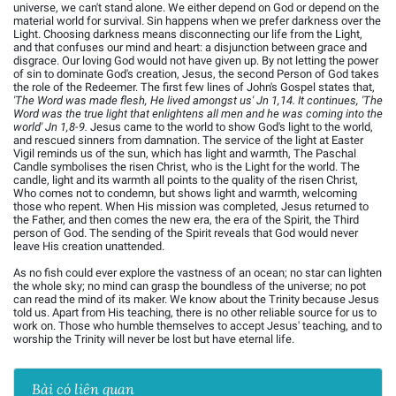
universe, we can't stand alone. We either depend on God or depend on the
material world for survival. Sin happens when we prefer darkness over the
Light. Choosing darkness means disconnecting our life from the Light,
and that confuses our mind and heart: a disjunction between grace and
disgrace. Our loving God would not have given up. By not letting the power
of sin to dominate God's creation, Jesus, the second Person of God takes
the role of the Redeemer. The first few lines of John's Gospel states that,
'The Word was made flesh, He lived amongst us' Jn 1,14. It continues, 'The
Word was the true light that enlightens all men and he was coming into the
world' Jn 1,8-9.
Jesus came to the world to show God's light to the world,
and rescued sinners from damnation. The service of the light at Easter
Vigil reminds us of the sun, which has light and warmth, The Paschal
Candle symbolises the risen Christ, who is the Light for the world. The
candle, light and its warmth all points to the quality of the risen Christ,
Who comes not to condemn, but shows light and warmth, welcoming
those who repent. When His mission was completed, Jesus returned to
the Father, and then comes the new era, the era of the Spirit, the Third
person of God. The sending of the Spirit reveals that God would never
leave His creation unattended.
As no fish could ever explore the vastness of an ocean; no star can lighten
the whole sky; no mind can grasp the boundless of the universe; no pot
can read the mind of its maker. We know about the Trinity because Jesus
told us. Apart from His teaching, there is no other reliable source for us to
work on. Those who humble themselves to accept Jesus' teaching, and to
worship the Trinity will never be lost but have eternal life.
Bài có liên quan