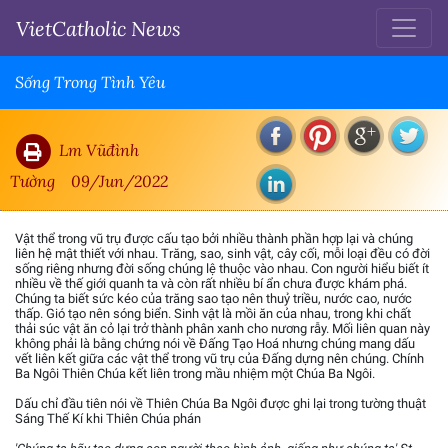
VietCatholic News
Sống Trong Tình Yêu
Lm Vũđình
Tường
09/Jun/2022
Vật thể trong vũ trụ được cấu tạo bởi nhiều thành phần hợp lại và chúng
liên hệ mật thiết với nhau. Trăng, sao, sinh vật, cây cối, mỗi loại đều có đời
sống riêng nhưng đời sống chúng lệ thuộc vào nhau. Con người hiểu biết ít
nhiều về thế giới quanh ta và còn rất nhiều bí ẩn chưa được khám phá.
Chúng ta biết sức kéo của trăng sao tạo nên thuỷ triều, nước cao, nước
thấp. Gió tạo nên sóng biển. Sinh vật là mồi ăn của nhau, trong khi chất
thải súc vật ăn cỏ lại trở thành phân xanh cho nương rẫy. Mối liên quan này
không phải là bằng chứng nói về Đấng Tạo Hoá nhưng chúng mang dấu
vết liên kết giữa các vật thể trong vũ trụ của Đấng dựng nên chúng. Chính
Ba Ngôi Thiên Chúa kết liên trong mầu nhiệm một Chúa Ba Ngôi.
Dấu chỉ đầu tiên nói về Thiên Chúa Ba Ngôi được ghi lại trong tường thuật
Sáng Thế Kí khi Thiên Chúa phán