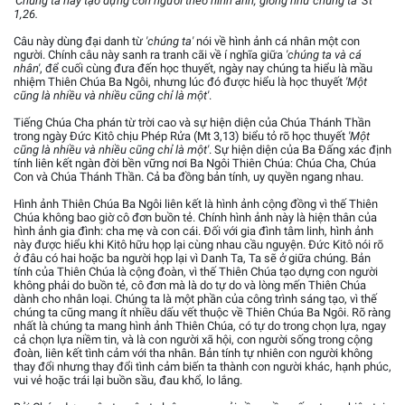
'Chúng ta hãy tạo dựng con người theo hình ảnh, giống như chúng ta' St
1,26.
Câu này dùng đại danh từ
'chúng ta'
nói về hình ảnh cá nhân một con
người. Chính câu này sanh ra tranh cãi về í nghĩa giữa
'chúng ta và cá
nhân'
, để cuối cùng đưa đến học thuyết, ngày nay chúng ta hiểu là mầu
nhiệm Thiên Chúa Ba Ngôi, nhưng lúc đó được hiểu là học thuyết
'Một
cũng là nhiều và nhiều cũng chỉ là một'
.
Tiếng Chúa Cha phán từ trời cao và sự hiện diện của Chúa Thánh Thần
trong ngày Đức Kitô chịu Phép Rửa (Mt 3,13) biểu tỏ rõ học thuyết
'Một
cũng là nhiều và nhiều cũng chỉ là một'
. Sự hiện diện của Ba Đấng xác định
tính liên kết ngàn đời bền vững nơi Ba Ngôi Thiên Chúa: Chúa Cha, Chúa
Con và Chúa Thánh Thần. Cả ba đồng bản tính, uy quyền ngang nhau.
Hình ảnh Thiên Chúa Ba Ngôi liên kết là hình ảnh cộng đồng vì thế Thiên
Chúa không bao giờ cô đơn buồn tẻ. Chính hình ảnh này là hiện thân của
hình ảnh gia đình: cha mẹ và con cái. Đối với gia đình tâm linh, hình ảnh
này được hiểu khi Kitô hữu họp lại cùng nhau cầu nguyện. Đức Kitô nói rõ
ở đâu có hai hoặc ba người họp lại vì Danh Ta, Ta sẽ ở giữa chúng. Bản
tính của Thiên Chúa là cộng đoàn, vì thế Thiên Chúa tạo dựng con người
không phải do buồn tẻ, cô đơn mà là do tự do và lòng mến Thiên Chúa
dành cho nhân loại. Chúng ta là một phần của công trình sáng tạo, vì thế
chúng ta cũng mang ít nhiều dấu vết thuộc về Thiên Chúa Ba Ngôi. Rõ ràng
nhất là chúng ta mang hình ảnh Thiên Chúa, có tự do trong chọn lựa, ngay
cả chọn lựa niềm tin, và là con người xã hội, con người sống trong cộng
đoàn, liên kết tình cảm với tha nhân. Bản tính tự nhiên con người không
thay đổi nhưng thay đổi tình cảm biến ta thành con người khác, hạnh phúc,
vui vẻ hoặc trái lại buồn sầu, đau khổ, lo lắng.