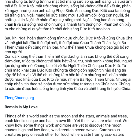
nhở chúng ta, tương tự như mặt trời mang sức sống, ánh sáng, và sưởi ấm
trái đất. Đức Kitô, mặt trời công chính, sống lại không đến để kết án, phán
xử ngay, nhưng ban ánh sáng Phục Sinh. Ánh sáng Đức Kitô xoá tan bóng
tối trần gian. Ngài mang lại sức sống mới, sưởi ấm cõi lòng con người, để
những ai tin Ngài sẽ nhận được sự sống mới. Ngài cũng ban ánh sáng
chân lí và sự sống mới cho những ai thành tâm thống hối. Phán xét chỉ xảy
ra cho những ai quyết tâm từ chối ánh sáng Đức Kitô trao ban.
Sau khi Ngài hoàn thành công trình cứu chuộc, Đức Kitô về cùng Chúa Cha
và thế giới bắt đầu thời đại mới, thời đại của Chúa Thánh Thần, Ngôi Ba
Thiên Chúa đến cùng nhân loại. Như thế Thiên Chúa không bao giờ bỏ rơi
con người.
Con cá không thể thám hiểm hết đại dương, ánh sao không thể đốt sáng
đêm đen, trí óc ta không thể hiểu hết về vũ trụ, bình sành không hiểu người
tạo dựng nên nó. Chúng ta biết về Ba Ngôi Thiên Chúa qua Đức Kitô. Từ
chối mặc khải của Đức Kitô chúng ta không còn nguồn tin nào đáng tin
cậy để bám víu. Vì thế chỉ những tâm hồn khiêm nhường mới chấp nhận
được mặc khải của Đức Kitô về mầu nhiệm Ba Ngôi Thiên Chúa. Những ai
chấp nhận, tin theo sẽ nhận được sức sống trường sinh Chúa ban. Chúng
ta cầu xin được luôn sống trong tình yêu Chúa và chết trong tình yêu Chúa.
TiengChuong.org
Remain in My Love
Things of this world such as the moon and the stars, animals and trees,
each kind is unique and has its own life. Yet their lives are relational. We
know how some things work and more are yet to discover, the moon
causes high and low tides; wind creates ocean waves. Carnivorous
creatures prey on each other for food; while waste from grass- eaters