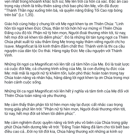
vẹn nhất trong khoảnh khắc lịch sử, Mẹ lên trời cả hồn cả xác. Đặc ân cao
trọng này chính là triều thiên sáng chói bao phủ lên Mẹ, vốn đã được
“Thánh Thần ngự xuống trên bà, và quyền năng Đấng Tối Cao rợp bóng
trên bà” (Lc 1,35).
Giáo hội cùng hiệp ý chung lời với Mẹ ngợi khen tạ ơn Thiên Chúa: “Linh
hồn tôi ngợi khen Đức Chúa, thần trí tôi hớn hở vui mừng vì Thiên Chúa
Đấng cứu độ tôi. Phận nữ tỳ hèn mọn, Người đoái thương nhìn tới, từ nay,
hết mọi đời sẽ khen tôi diễm phúc”. Đó là những lời tán tụng ngợi ca Thiên
Chúa phát xuất từ sâu thẳm lòng Mẹ trong ngày thăm viếng người chị họ
Isave. Magnificat là lời kinh thấm đẫm chất thơ. Thánh vịnh là thi ca cầu
nguyện của dân tộc Do thái. Hàng ngày Đức Mẹ cầu nguyện với Thánh
Vịnh.
Những lời ngợi ca Magnificat nói lên tất cả tâm hồn của Mẹ. Đó là toát lược
cả cuộc đời Mẹ, cả chương trình sống của Mẹ, là con đường tu đức của
Mẹ: mãi mãi là người nữ tỳ khiêm tốn, luôn phó thác hoàn toàn trong tay
Chúa toàn năng và nhân hậu, hằng dâng lời ngợi khen tạ ơn Chúa trong mọi
hoàn cảnh cuộc sống.
Những lời ca ngợi Magnificat nói lên hết ý nghĩa và tâm tình của Mẹ đối với
Thiên Chúa toàn năng và yêu thương.
Mẹ cảm thấy thân phận tôi tớ hèn mọn này lại được cất nhắc cao trọng
trong giây phút lên trời: “Phận nữ tỳ hèn mọn, Người đoái thương nhìn tới,
từ nay, hết mọi đời sẽ khen tôi diễm phúc”.
Mẹ cảm nghiệm được quyền năng và tình yêu vô biên của Chúa trong giây
phút Chúa hiển dương Mẹ về trời: “Đấng Toàn Năng đã làm cho tôi biết bao
điều cao cả...Đời nọ tới đời kia, Chúa hằng thương xót những ai kính sợ