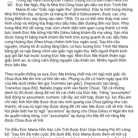
Trong dịp hành hương Đất Thánh, chúng tôi có đến thăm Nhà thờ
Đức Mẹ Ngũ, đây là Nhà thờ Công Giáo ghi dấu nơi Đức Trinh Nữ
Maria đi vào “Giấc ngũ ngàn thu” (dormitio). Đây là một trong những
Nhà thờ hiện đại, rộng lớn và tráng lệ nhất ở Giêrusalem, được các cha
Dòng Biển Đức xây dựng vào năm 1906. Từ xa có thể nhìn thấy mái vòm
hình chóp và những tòa tháp như dấu hiệu dẫn đường đến núi Sion. Phía
trong Nhà thờ rất sáng, mái vòm chính diện trên gian cung thánh có một
bức tranh Đức Mẹ bồng Hài Nhi Giêsu bằng khảm đá mạ vàng. Sàn nhà
được trang trí bằng tranh khảm đá hình tròn xung quanh là các dấu hiệu
cung Hoàng đạo (theo khoa chiêm tinh học ngàn xưa). Sau khi cầu
nguyện, chúng tôi đi xuống tầng hầm, có bức tượng Đức Trinh Nữ Maria
bằng gỗ và ngà đang chìm vào giấc ngũ ngàn thu. Mỗi người thành kính
quỳ gối lần hạt trước tượng Đức Mẹ ngũ. Nhìn Đức Mẹ thánh thiện ngũ
giấc bình an, ai cũng cảm động nguyện cầu khấn xin. Nhiều người thổn
thức bên Mẹ.
Theo truyền thống xa xưa, Đức Mẹ không chết mà chỉ ngũ một giấc rồi
Chúa đưa Mẹ lên trời cả hồn lẫn xác. Phụng vụ đã cử hành ngày qua đời
của Mẹ dưới nhiều tên gọi: Dormitio (an giấc), Deposotio (an táng),
Transitus (qua đời), Natalis (ngày sinh vào Nước Chúa). Tất cả những
danh từ đó được dùng để nói tới cái chết của Đức Mẹ. Tiếng “assumptio”
(bởi động từ assumere; sumere: cất lấy; ad: kết hợp, đoàn tụ), lúc đầu ám
chỉ việc linh hồn Mẹ được đưa vào vinh quang của Chúa (giống như các
thánh); về sau từ ngữ này được dùng để chỉ việc Mẹ được cất về trời. Giáo
hội phân biệt hai từ ngữ “ascensio” áp dụng cho Chúa Giêsu vì Ngài lên trời
do quyền năng riêng, còn “assumptio” áp dụng cho Mẹ để nói rằng Mẹ
được Chúa đưa về trời.
Tín điều Đức Maria Hồn Xác Lên Trời được Đức Giáo Hoàng Piô XII công
bố: “Sau khi đã mãn cuộc đời dưới đất, Đức Maria được đem về trời cả