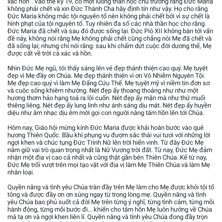
xác hồn”. Vào thế kỷ 19, có một luồng thần học chủ trương rằng Đức Maria
không phải chết và xin Đức Thánh Cha hãy định tín như vậy. Họ cho rằng
Đức Maria không mắc tội nguyên tổ nên không phải chết bởi vì sự chết là
hình phạt của tội nguyên tổ. Tuy nhiên đa số các nhà thần học cho rằng
Đức Maria đã chết và sau đó được sống lại. Đức Piô XII không bàn tới vấn
đề này, không nói rằng Mẹ không phải chết cũng chẳng nói Mẹ đã chết và
đã sống lại; nhưng chỉ nói rằng: sau khi chấm dứt cuộc đời dương thế, Mẹ
được cất về trời cả xác và hồn.
Nhìn Đức Mẹ ngũ, tôi thấy sáng lên vẻ đẹp thánh thiện cao quý. Mẹ tuyệt
đẹp vì Mẹ đầy ơn Chúa. Mẹ đẹp thánh thiện vì ơn Vô Nhiễm Nguyên Tội.
Mẹ đẹp cao quý vì làm Mẹ Đấng Cứu Thế. Mẹ tuyệt mỹ vì niềm tin đơn sơ
và cuộc sống khiêm nhường. Nét đẹp ấy thoang thoảng như như một
hương thơm hảo hạng toả ra lôi cuốn. Nét đẹp ấy mặn mà như thứ muối
thiêng liêng. Nét đẹp ấy lung linh như ánh sáng dịu mát. Nét đẹp ấy huyền
diệu như âm nhạc dịu êm mời gọi con người nâng tâm hồn lên tới Chúa.
Hôm nay, Giáo hội mừng kính Đức Maria được khải hoàn bước vào quê
hương Thiên Quốc. Bầu khí phụng vụ đượm sắc thái vui tươi với những lời
ngợi khen và chúc tụng Đức Trinh Nữ lên trời hiển vinh. Từ đây Đức Mẹ
nắm giữ vai trò quan trọng nhất là Nữ Vương trời đất. Từ nay, Đức Mẹ đảm
nhận một địa vị cao cả nhất và cũng thật gần bên Thiên Chúa. Kể từ nay,
Đức Mẹ trổi vượt trên mọi tạo vật với địa vị làm Mẹ Thiên Chúa và làm Mẹ
nhân loại.
Quyền năng và tình yêu Chúa tràn đầy trên Mẹ làm cho Mẹ được khỏi tội tổ
tông và được đầy ơn ơn sủng ngay từ trong lòng mẹ. Quyền năng và tình
yêu Chúa bao phủ suốt cả đời Mẹ trên từng ý nghĩ, từng tình cảm, từng mỗi
hành động, từng mỗi bước đi... khiến cho tâm hồn Mẹ luôn hướng về Chúa
mà tạ ơn và ngợi khen liên lỉ. Quyền năng và tình yêu Chúa đong đầy trọn