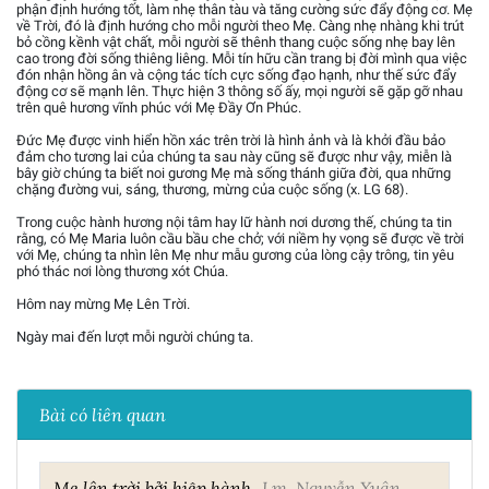
phận định hướng tốt, làm nhẹ thân tàu và tăng cường sức đẩy động cơ. Mẹ
về Trời, đó là định hướng cho mỗi người theo Mẹ. Càng nhẹ nhàng khi trút
bỏ cồng kềnh vật chất, mỗi người sẽ thênh thang cuộc sống nhẹ bay lên
cao trong đời sống thiêng liêng. Mỗi tín hữu cần trang bị đời mình qua việc
đón nhận hồng ân và cộng tác tích cực sống đạo hạnh, như thế sức đẩy
động cơ sẽ mạnh lên. Thực hiện 3 thông số ấy, mọi người sẽ gặp gỡ nhau
trên quê hương vĩnh phúc với Mẹ Đầy Ơn Phúc.
Đức Mẹ được vinh hiển hồn xác trên trời là hình ảnh và là khởi đầu bảo
đảm cho tương lai của chúng ta sau này cũng sẽ được như vậy, miễn là
bây giờ chúng ta biết noi gương Mẹ mà sống thánh giữa đời, qua những
chặng đường vui, sáng, thương, mừng của cuộc sống (x. LG 68).
Trong cuộc hành hương nội tâm hay lữ hành nơi dương thế, chúng ta tin
rằng, có Mẹ Maria luôn cầu bầu che chở; với niềm hy vọng sẽ được về trời
với Mẹ, chúng ta nhìn lên Mẹ như mẫu gương của lòng cậy trông, tin yêu
phó thác nơi lòng thương xót Chúa.
Hôm nay mừng Mẹ Lên Trời.
Ngày mai đến lượt mỗi người chúng ta.
Bài có liên quan
Mẹ lên trời bởi hiệp hành
Lm. Nguyễn Xuân