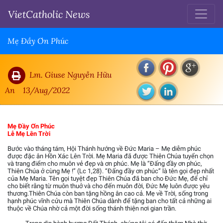
VietCatholic News
Mẹ Đầy Ơn Phúc
Lm. Giuse Nguyễn Hữu
An
13/Aug/2022
Mẹ Đầy Ơn Phúc
Lễ Mẹ Lên Trời
Bước vào tháng tám, Hội Thánh hướng về Đức Maria – Mẹ diễm phúc
được đặc ân Hồn Xác Lên Trời. Mẹ Maria đã được Thiên Chúa tuyển chọn
và trang điểm cho muôn vẻ đẹp và ơn phúc. Mẹ là “Ðấng đầy ơn phúc,
Thiên Chúa ở cùng Mẹ !” (Lc 1,28). “Ðấng đầy ơn phúc” là tên gọi đẹp nhất
của Mẹ Maria. Tên gọi tuyệt đẹp Thiên Chúa đã ban cho Đức Mẹ, để chỉ
cho biết rằng từ muôn thuở và cho đến muôn đời, Đức Mẹ luôn được yêu
thương.Thiên Chúa còn ban tặng hồng ân cao cả. Mẹ về Trời, sống trong
hạnh phúc vĩnh cửu mà Thiên Chúa dành để tặng ban cho tất cả những ai
thuộc về Chúa nhờ cả một đời sống thánh thiện nơi gian trần.