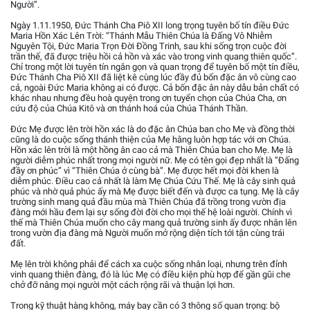
Người”.
Ngày 1.11.1950, Đức Thánh Cha Piô XII long trọng tuyên bố tín điều Đức
Maria Hồn Xác Lên Trời: “Thánh Mẫu Thiên Chúa là Đấng Vô Nhiễm
Nguyên Tội, Đức Maria Trọn Đời Đồng Trinh, sau khi sống trọn cuộc đời
trần thế, đã được triệu hồi cả hồn và xác vào trong vinh quang thiên quốc”.
Chỉ trong một lời tuyên tín ngắn gọn và quan trọng để tuyên bố một tín điều,
Đức Thánh Cha Piô XII đã liệt kê cùng lúc đầy đủ bốn đặc ân vô cùng cao
cả, ngoài Đức Maria không ai có được. Cả bốn đặc ân này dẫu bản chất có
khác nhau nhưng đều hoà quyện trong ơn tuyển chọn của Chúa Cha, ơn
cứu độ của Chúa Kitô và ơn thánh hoá của Chúa Thánh Thần.
Đức Mẹ được lên trời hồn xác là do đặc ân Chúa ban cho Mẹ và đồng thời
cũng là do cuộc sống thánh thiện của Mẹ hằng luôn hợp tác với ơn Chúa.
Hồn xác lên trời là một hồng ân cao cả mà Thiên Chúa ban cho Mẹ. Mẹ là
người diễm phúc nhất trong mọi người nữ. Mẹ có tên gọi đẹp nhất là “Đấng
đầy ơn phúc” vì “Thiên Chúa ở cùng bà”. Mẹ được hết mọi đời khen là
diễm phúc. Điều cao cả nhất là làm Mẹ Chúa Cứu Thế. Mẹ là cây sinh quả
phúc và nhờ quả phúc ấy mà Mẹ được biết đến và được ca tụng. Mẹ là cây
trường sinh mang quả đầu mùa mà Thiên Chúa đã trồng trong vườn địa
đàng mới hầu đem lại sự sống đời đời cho mọi thế hệ loài người. Chính vì
thế mà Thiên Chúa muốn cho cây mang quả trường sinh ấy được nhân lên
trong vườn địa đàng mà Người muốn mở rộng diện tích tới tận cùng trái
đất.
Mẹ lên trời không phải để cách xa cuộc sống nhân loại, nhưng trên đỉnh
vinh quang thiên đàng, đó là lúc Mẹ có điều kiện phù hợp để gần gũi che
chở đỡ nâng mọi người một cách rộng rãi và thuận lợi hơn.
Trong kỹ thuật hàng không, máy bay cần có 3 thông số quan trọng: bộ