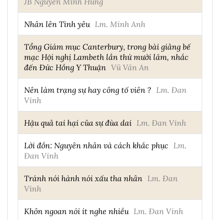
JB Nguyễn Minh Hùng
Nhân lên Tình yêu
Lm. Minh Anh
Tổng Giám mục Canterbury, trong bài giảng bế
mạc Hội nghị Lambeth lần thứ mười lăm, nhắc
đến Đức Hồng Y Thuận
Vũ Văn An
Nên làm trạng sự hay công tố viên ?
Lm. Đan
Vinh
Hậu quả tai hại của sự đùa dai
Lm. Đan Vinh
Lời đồn: Nguyên nhân và cách khắc phục
Lm.
Đan Vinh
Tránh nói hành nói xấu tha nhân
Lm. Đan
Vinh
Khôn ngoan nói ít nghe nhiều
Lm. Đan Vinh