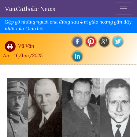
VietCatholic News
Gặp gỡ những người cha đứng sau 4 vị giáo hoàng gần đây
nhất của Giáo hội
Vũ Văn
An
16/Jun/2025