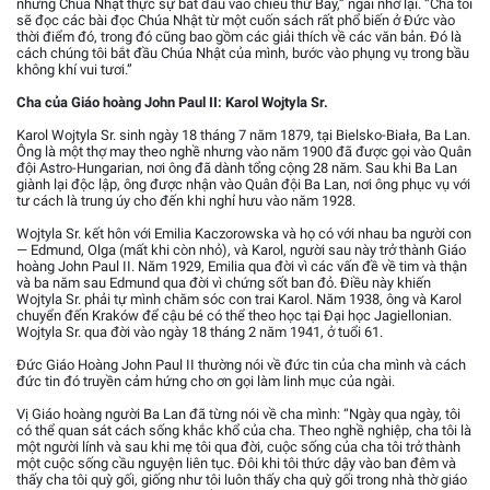
nhưng Chúa Nhật thực sự bắt đầu vào chiều thứ Bảy,” ngài nhớ lại. “Cha tôi
sẽ đọc các bài đọc Chúa Nhật từ một cuốn sách rất phổ biến ở Đức vào
thời điểm đó, trong đó cũng bao gồm các giải thích về các văn bản. Đó là
cách chúng tôi bắt đầu Chúa Nhật của mình, bước vào phụng vụ trong bầu
không khí vui tươi.”
Cha của Giáo hoàng John Paul II: Karol Wojtyla Sr.
Karol Wojtyla Sr. sinh ngày 18 tháng 7 năm 1879, tại Bielsko-Biała, Ba Lan.
Ông là một thợ may theo nghề nhưng vào năm 1900 đã được gọi vào Quân
đội Astro-Hungarian, nơi ông đã dành tổng cộng 28 năm. Sau khi Ba Lan
giành lại độc lập, ông được nhận vào Quân đội Ba Lan, nơi ông phục vụ với
tư cách là trung úy cho đến khi nghỉ hưu vào năm 1928.
Wojtyla Sr. kết hôn với Emilia Kaczorowska và họ có với nhau ba người con
— Edmund, Olga (mất khi còn nhỏ), và Karol, người sau này trở thành Giáo
hoàng John Paul II. Năm 1929, Emilia qua đời vì các vấn đề về tim và thận
và ba năm sau Edmund qua đời vì chứng sốt ban đỏ. Điều này khiến
Wojtyla Sr. phải tự mình chăm sóc con trai Karol. Năm 1938, ông và Karol
chuyển đến Kraków để cậu bé có thể theo học tại Đại học Jagiellonian.
Wojtyla Sr. qua đời vào ngày 18 tháng 2 năm 1941, ở tuổi 61.
Đức Giáo Hoàng John Paul II thường nói về đức tin của cha mình và cách
đức tin đó truyền cảm hứng cho ơn gọi làm linh mục của ngài.
Vị Giáo hoàng người Ba Lan đã từng nói về cha mình: “Ngày qua ngày, tôi
có thể quan sát cách sống khắc khổ của cha. Theo nghề nghiệp, cha tôi là
một người lính và sau khi mẹ tôi qua đời, cuộc sống của cha tôi trở thành
một cuộc sống cầu nguyện liên tục. Đôi khi tôi thức dậy vào ban đêm và
thấy cha tôi quỳ gối, giống như tôi luôn thấy cha quỳ gối trong nhà thờ giáo