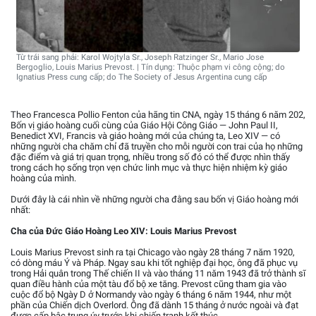
Từ trái sang phải: Karol Wojtyla Sr., Joseph Ratzinger Sr., Mario Jose
Bergoglio, Louis Marius Prevost. | Tín dụng: Thuộc phạm vi công cộng; do
Ignatius Press cung cấp; do The Society of Jesus Argentina cung cấp
Theo Francesca Pollio Fenton của hãng tin CNA, ngày 15 tháng 6 năm 202,
Bốn vị giáo hoàng cuối cùng của Giáo Hội Công Giáo — John Paul II,
Benedict XVI, Francis và giáo hoàng mới của chúng ta, Leo XIV — có
những người cha chăm chỉ đã truyền cho mỗi người con trai của họ những
đặc điểm và giá trị quan trọng, nhiều trong số đó có thể được nhìn thấy
trong cách họ sống trọn vẹn chức linh mục và thực hiện nhiệm kỳ giáo
hoàng của mình.
Dưới đây là cái nhìn về những người cha đằng sau bốn vị Giáo hoàng mới
nhất:
Cha của Đức Giáo Hoàng Leo XIV: Louis Marius Prevost
Louis Marius Prevost sinh ra tại Chicago vào ngày 28 tháng 7 năm 1920,
có dòng máu Ý và Pháp. Ngay sau khi tốt nghiệp đại học, ông đã phục vụ
trong Hải quân trong Thế chiến II và vào tháng 11 năm 1943 đã trở thành sĩ
quan điều hành của một tàu đổ bộ xe tăng. Prevost cũng tham gia vào
cuộc đổ bộ Ngày D ở Normandy vào ngày 6 tháng 6 năm 1944, như một
phần của Chiến dịch Overlord. Ông đã dành 15 tháng ở nước ngoài và đạt
được cấp bậc trung úy trước khi chiến tranh kết thúc.