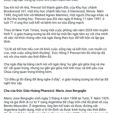
Sau khi trở về nhà, Prevost trở thành giám đốc của Khu học chánh
Brookwood 167, một khu học chánh tiểu học ở Glenwood, Illinois. Năm
1949, ông kết hôn với Mildred Agnes Martinez, một người Chicago khác và
là thủ thư trường học. Prevost qua đời vào ngày 8 tháng 11 năm 1997, ở
tuổi 77 vì ung thư ruột kết và bệnh tim xơ vữa động mạch.
Theo tờ New York Times, trong một cuộc phỏng vấn năm 2024 trên truyền
hình Ý, vị giáo hoàng tương lai đã nhớ lại một lần ngài tâm sự với cha mình
về việc rời khỏi chủng viện mà ngài đang theo học để kết hôn và lập gia
đình.
"Có lẽ sẽ tốt hơn nếu con rời khỏi cuộc sống này và kết hôn; con muốn có
con, một cuộc sống bình thường", Đức Hồng Y Prevost khi đó nhớ lại đã
nói với cha mình vào thời điểm đó.
Cha ngài đáp lại bằng cách nói với ngài rằng "sự gần gũi giữa ông và mẹ
tôi" rất quan trọng, nhưng sự gần gũi giữa một linh mục và tình yêu của
Chúa cũng quan trọng không kém.
"Có điều gì đó đáng để lắng nghe ở đây", vị giáo hoàng tương lai nhớ lại đã
nghĩ như vậy.
Cha của Đức Giáo Hoàng Phanxicô: Mario Jose Bergoglio
Mario Jose Bergoglio sinh ngày 2 tháng 4 năm 1908 tại Turin, Ý. Năm 1929,
ông và gia đình di cư từ Ý sang Argentina để chạy trốn chế độ phát xít của
Benito Mussolini. Ở Argentina, ông làm kế toán và được đường sắt
Argentina tuyển dụng, một vị trí ổn định và được kính trọng vào thời điểm