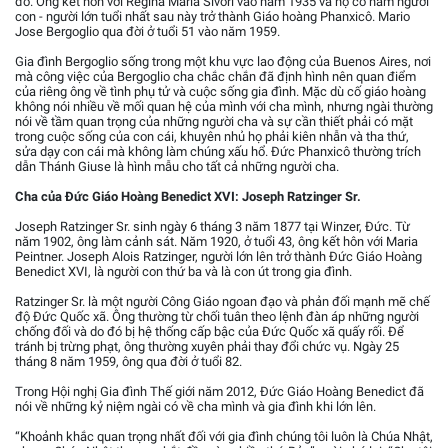
đó. Ông kết hôn với Regina María Sívori vào năm 1935 và họ có năm người
con - người lớn tuổi nhất sau này trở thành Giáo hoàng Phanxicô. Mario
Jose Bergoglio qua đời ở tuổi 51 vào năm 1959.
Gia đình Bergoglio sống trong một khu vực lao động của Buenos Aires, nơi
mà công việc của Bergoglio cha chắc chắn đã định hình nên quan điểm
của riêng ông về tình phụ tử và cuộc sống gia đình. Mặc dù cố giáo hoàng
không nói nhiều về mối quan hệ của mình với cha mình, nhưng ngài thường
nói về tầm quan trọng của những người cha và sự cần thiết phải có mặt
trong cuộc sống của con cái, khuyên nhủ họ phải kiên nhẫn và tha thứ,
sửa dạy con cái mà không làm chúng xấu hổ. Đức Phanxicô thường trích
dẫn Thánh Giuse là hình mẫu cho tất cả những người cha.
Cha của Đức Giáo Hoàng Benedict XVI: Joseph Ratzinger Sr.
Joseph Ratzinger Sr. sinh ngày 6 tháng 3 năm 1877 tại Winzer, Đức. Từ
năm 1902, ông làm cảnh sát. Năm 1920, ở tuổi 43, ông kết hôn với Maria
Peintner. Joseph Alois Ratzinger, người lớn lên trở thành Đức Giáo Hoàng
Benedict XVI, là người con thứ ba và là con út trong gia đình.
Ratzinger Sr. là một người Công Giáo ngoan đạo và phản đối mạnh mẽ chế
độ Đức Quốc xã. Ông thường từ chối tuân theo lệnh đàn áp những người
chống đối và do đó bị hệ thống cấp bậc của Đức Quốc xã quấy rối. Để
tránh bị trừng phạt, ông thường xuyên phải thay đổi chức vụ. Ngày 25
tháng 8 năm 1959, ông qua đời ở tuổi 82.
Trong Hội nghị Gia đình Thế giới năm 2012, Đức Giáo Hoàng Benedict đã
nói về những kỷ niệm ngài có về cha mình và gia đình khi lớn lên.
“Khoảnh khắc quan trọng nhất đối với gia đình chúng tôi luôn là Chúa Nhật,