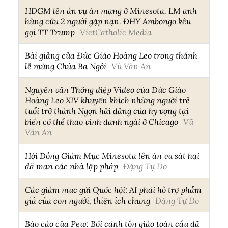
HĐGM lên án vụ án mạng ở Minesota. LM anh
hùng cứu 2 người gặp nạn. ĐHY Ambongo kêu
gọi TT Trump
VietCatholic Media
Bài giảng của Đức Giáo Hoàng Leo trong thánh
lễ mừng Chúa Ba Ngôi
Vũ Văn An
Nguyên văn Thông điệp Video của Đức Giáo
Hoàng Leo XIV khuyến khích những người trẻ
tuổi trở thành Ngọn hải đăng của hy vọng tại
biến cố thể thao vinh danh ngài ở Chicago
Vũ
Văn An
Hội Đồng Giám Mục Minesota lên án vụ sát hại
dã man các nhà lập pháp
Đặng Tự Do
Các giám mục gửi Quốc hội: AI phải hỗ trợ phẩm
giá của con người, thiện ích chung
Đặng Tự Do
Báo cáo của Pew: Bối cảnh tôn giáo toàn cầu đã