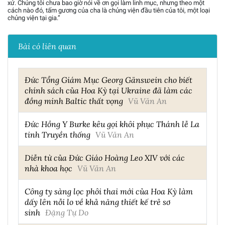
xứ. Chúng tôi chưa bao giờ nói về ơn gọi làm linh mục, nhưng theo một
cách nào đó, tấm gương của cha là chủng viện đầu tiên của tôi, một loại
chủng viện tại gia.”
Bài có liên quan
Đức Tổng Giám Mục Georg Gänswein cho biết
chính sách của Hoa Kỳ tại Ukraine đã làm các
đồng minh Baltic thất vọng
Vũ Văn An
Đức Hồng Y Burke kêu gọi khôi phục Thánh lễ La
tinh Truyền thống
Vũ Văn An
Diễn từ của Đức Giáo Hoàng Leo XIV với các
nhà khoa học
Vũ Văn An
Công ty sàng lọc phôi thai mới của Hoa Kỳ làm
dấy lên nỗi lo về khả năng thiết kế trẻ sơ
sinh
Đặng Tự Do