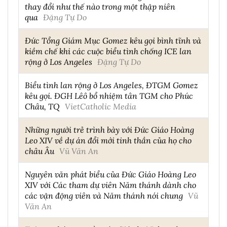
thay đổi như thế nào trong một thập niên
qua
Đặng Tự Do
Đức Tổng Giám Mục Gomez kêu gọi bình tĩnh và
kiềm chế khi các cuộc biểu tình chống ICE lan
rộng ở Los Angeles
Đặng Tự Do
Biểu tình lan rộng ở Los Angeles, ĐTGM Gomez
kêu gọi. ĐGH Lêô bổ nhiệm tân TGM cho Phúc
Châu, TQ
VietCatholic Media
Những người trẻ trình bày với Đức Giáo Hoàng
Leo XIV về dự án đổi mới tinh thần của họ cho
châu Âu
Vũ Văn An
Nguyên văn phát biểu của Đức Giáo Hoàng Leo
XIV với Các tham dự viên Năm thánh dành cho
các vận động viên và Năm thánh nói chung
Vũ
Văn An