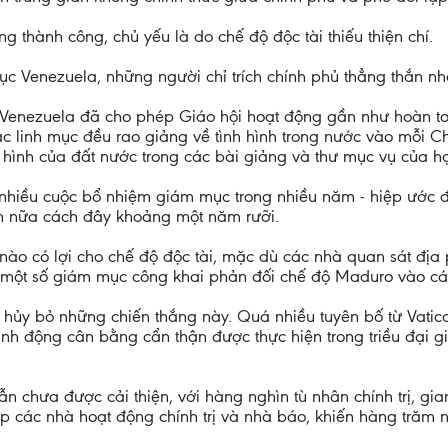
g thành công, chủ yếu là do chế độ độc tài thiếu thiện chí.
c Venezuela, những người chỉ trích chính phủ thẳng thắn nhất
ở Venezuela đã cho phép Giáo hội hoạt động gần như hoàn to
ác linh mục đều rao giảng về tình hình trong nước vào mỗi C
h hình của đất nước trong các bài giảng và thư mục vụ của họ
 nhiều cuộc bổ nhiệm giám mục trong nhiều năm - hiệp ước 
n nữa cách đây khoảng một năm rưỡi.
nào có lợi cho chế độ độc tài, mặc dù các nhà quan sát địa
ột số giám mục công khai phản đối chế độ Maduro vào các 
hủy bỏ những chiến thắng này. Quá nhiều tuyên bố từ Vatican
hành động cân bằng cẩn thận được thực hiện trong triều đại 
n chưa được cải thiện, với hàng nghìn tù nhân chính trị, gi
 các nhà hoạt động chính trị và nhà báo, khiến hàng trăm n