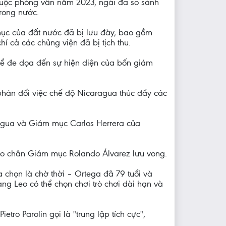
t cuộc phỏng vấn năm 2023, ngài đã so sánh
trong nước.
 mục của đất nước đã bị lưu đày, bao gồm
í cả các chủng viện đã bị tịch thu.
thể đe dọa đến sự hiện diện của bốn giám
phản đối việc chế độ Nicaragua thúc đẩy các
agua và Giám mục Carlos Herrera của
eo chân Giám mục Rolando Álvarez lưu vong.
 chọn là chờ thời – Ortega đã 79 tuổi và
ng Leo có thể chọn chơi trò chơi dài hạn và
ro Parolin gọi là "trung lập tích cực",
.