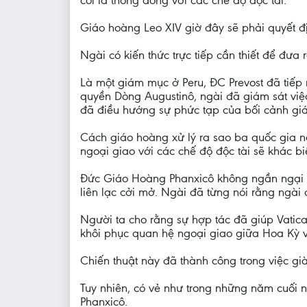
coi là thông đồng với các chế độ độc tài.
Giáo hoàng Leo XIV giờ đây sẽ phải quyết đị
Ngài có kiến thức trực tiếp cần thiết để đưa
Là một giám mục ở Peru, ĐC Prevost đã tiếp 
quyền Dòng Augustinô, ngài đã giám sát việ
đã điều hướng sự phức tạp của bối cảnh g
Cách giáo hoàng xử lý ra sao ba quốc gia nà
ngoại giao với các chế độ độc tài sẽ khác b
Đức Giáo Hoàng Phanxicô không ngần ngại b
liên lạc cởi mở. Ngài đã từng nói rằng ngài
Người ta cho rằng sự hợp tác đã giúp Vati
khôi phục quan hệ ngoại giao giữa Hoa Kỳ 
Chiến thuật này đã thành công trong việc già
Tuy nhiên, có vẻ như trong những năm cuối 
Phanxicô.