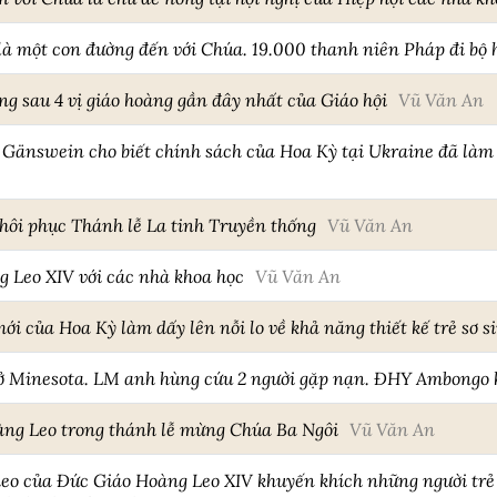
là một con đường đến với Chúa. 19.000 thanh niên Pháp đi bộ
g sau 4 vị giáo hoàng gần đây nhất của Giáo hội
Vũ Văn An
änswein cho biết chính sách của Hoa Kỳ tại Ukraine đã làm 
hôi phục Thánh lễ La tinh Truyền thống
Vũ Văn An
 Leo XIV với các nhà khoa học
Vũ Văn An
mới của Hoa Kỳ làm dấy lên nỗi lo về khả năng thiết kế trẻ sơ s
 Minesota. LM anh hùng cứu 2 người gặp nạn. ĐHY Ambongo 
àng Leo trong thánh lễ mừng Chúa Ba Ngôi
Vũ Văn An
eo của Đức Giáo Hoàng Leo XIV khuyến khích những người trẻ 