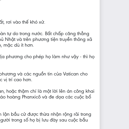
, rơi vào thế khó xử.
àn tự do trong nước. Bất chấp căng thẳng
hủ Nhật và trên phương tiện truyền thông xã
, mặc dù ít hơn.
địa phương cho phép họ làm như vậy - thì họ
 phương và các nguồn tin của Vatican cho
vị trí cao hơn.
, hoặc thậm chí là một lời lên án công khai
giáo hoàng Phanxicô và đe dọa các cuộc bổ
an lận bầu cử được thừa nhận rộng rãi trong
gười trong số họ bị lưu đày sau cuộc bầu