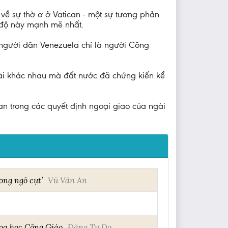
 về sự thờ ơ ở Vatican - một sự tương phản
 độ này mạnh mẽ nhất.
 người dân Venezuela chỉ là người Công
tài khác nhau mà đất nước đã chứng kiến kể
n trong các quyết định ngoại giao của ngài
ong ngõ cụt’
Vũ Văn An
hoa học Công Giáo
Đặng Tự Do