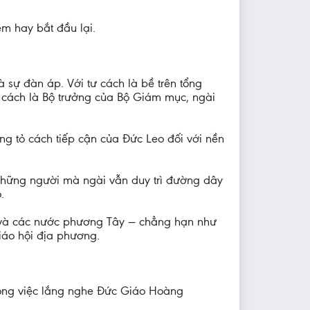
ệm hay bắt đầu lại.
 sự đàn áp. Với tư cách là bề trên tổng
ư cách là Bộ trưởng của Bộ Giám mục, ngài
ng tỏ cách tiếp cận của Đức Leo đối với nền
những người mà ngài vẫn duy trì đường dây
.
a và các nước phương Tây — chẳng hạn như
iáo hội địa phương.
rong việc lắng nghe Đức Giáo Hoàng