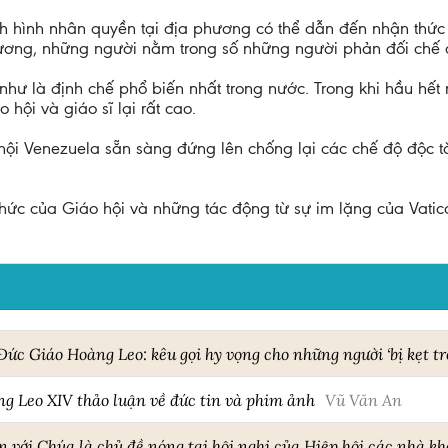
ình hình nhân quyền tại địa phương có thể dẫn đến nhận thức
ương, những người nằm trong số những người phản đối chế
hư là định chế phổ biến nhất trong nước. Trong khi hầu hết
 hội và giáo sĩ lại rất cao.
 hội Venezuela sẵn sàng đứng lên chống lại các chế độ độc 
ức của Giáo hội và những tác động từ sự im lặng của Vatica
ức Giáo Hoàng Leo: kêu gọi hy vọng cho những người ‘bị kẹt tr
g Leo XIV thảo luận về đức tin và phim ảnh
Vũ Văn An
 với Chúa là chủ đề nóng tại hội nghị của Hiệp hội các nhà k