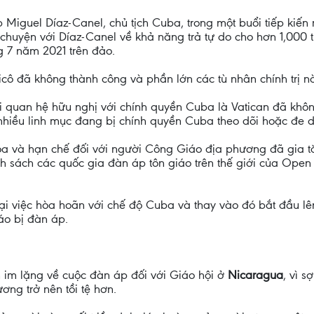
iguel Díaz-Canel, chủ tịch Cuba, trong một buổi tiếp kiến r
chuyện với Díaz-Canel về khả năng trả tự do cho hơn 1,000 t
g 7 năm 2021 trên đảo.
cô đã không thành công và phần lớn các tù nhân chính trị n
mối quan hệ hữu nghị với chính quyền Cuba là Vatican đã khô
 nhiều linh mục đang bị chính quyền Cuba theo dõi hoặc đe 
dọa và hạn chế đối với người Công Giáo địa phương đã gia 
sách các quốc gia đàn áp tôn giáo trên thế giới của Open Doo
ại việc hòa hoãn với chế độ Cuba và thay vào đó bắt đầu l
o bị đàn áp.
n im lặng về cuộc đàn áp đối với Giáo hội ở
Nicaragua
, vì s
ơng trở nên tồi tệ hơn.