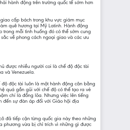
ải hành động trên trường quốc tế sớm hơn
 giao cấp bách trong khu vực giám mục
àm quê hương tại Mỹ Latinh. Hành động
 trong mỗi tình huống đó có thể sớm cung
u sắc về phong cách ngoại giao và các ưu
hủ được nhiều người coi là chế độ độc tài
ua và Venezuela.
 độ độc tài luôn là một hành động cân bằng
n hệ quá gần gũi với chế độ có thể tạo ra vẻ
ậm chí là đồng lõa. Nhưng việc lên tiếng
 đến sự đàn áp đối với Giáo hội địa
ô đã tiếp cận từng quốc gia này theo những
a phương vừa bị chỉ trích vì những gì được