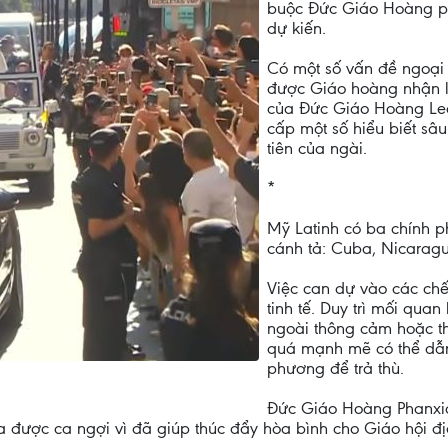
buộc Đức Giáo Hoàng ph
dự kiến.
Có một số vấn đề ngoại
được Giáo hoàng nhận l
của Đức Giáo Hoàng Leo
cấp một số hiểu biết sâ
tiên của ngài.
*
Mỹ Latinh có ba chính p
cánh tả: Cuba, Nicarag
Việc can dự vào các chế
tinh tế. Duy trì mối qua
ngoài thông cảm hoặc th
quá mạnh mẽ có thể dẫn
phương để trả thù.
Đức Giáo Hoàng Phanxic
 được ca ngợi vì đã giúp thúc đẩy hòa bình cho Giáo hội đị