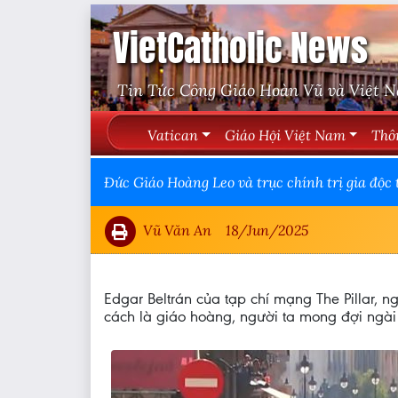
VietCatholic News
Tin Tức Công Giáo Hoàn Vũ và Việt 
Vatican
Giáo Hội Việt Nam
Thô
Đức Giáo Hoàng Leo và trục chính trị gia độc
Vũ Văn An
18/Jun/2025
Edgar Beltrán của tạp chí mạng The Pillar, 
cách là giáo hoàng, người ta mong đợi ngài s