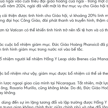
của ngài vào cuối triều đại giáo hoàng của ngài - trong mộ
 cuối năm 2024, ngài đã viết một lá thư mục vụ cho Giáo hội 
 cải thiện được tình hình cho Giáo hội, vì khoảng 20% linh
g đại học Công Giáo, đài phát thanh và truyền hình, thậm ch
từ Vatican có thể khiến tình hình trở nên tồi tệ hơn và có 
 các cuộc bổ nhiệm giám mục. Đức Giáo Hoàng Phanxicô đã 
 tình hình giám mục trong nước rơi vào bế tắc.
 bổ nhiệm người kế nhiệm Hồng Y Leop oldo Brenes của Man
ệc bổ nhiệm như vậy, giám mục được bổ nhiệm có thể sẽ th
 lược ngoại giao của mình tại Nicaragua. Tất nhiên, một lựa
 ông, Rosario Murillo, cũng không khỏe. Do đó, Đức Giáo Hoà
ay không.
ùng đến sự im lặng tương đối và lập trường được Hồng Y Piet
ên trung gian không chính thức giữa chính phủ và phe đối lập