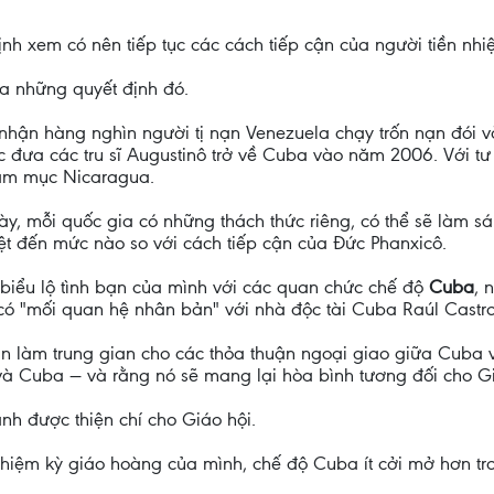
nh xem có nên tiếp tục các cách tiếp cận của người tiền nhi
 ra những quyết định đó.
nhận hàng nghìn người tị nạn Venezuela chạy trốn nạn đói và
c đưa các tru sĩ Augustinô trở về Cuba vào năm 2006. Với t
iám mục Nicaragua.
y, mỗi quốc gia có những thách thức riêng, có thể sẽ làm sá
iệt đến mức nào so với cách tiếp cận của Đức Phanxicô.
iểu lộ tình bạn của mình với các quan chức chế độ
Cuba
, 
 có "mối quan hệ nhân bản" với nhà độc tài Cuba Raúl Castro
can làm trung gian cho các thỏa thuận ngoại giao giữa Cub
và Cuba — và rằng nó sẽ mang lại hòa bình tương đối cho G
nh được thiện chí cho Giáo hội.
nhiệm kỳ giáo hoàng của mình, chế độ Cuba ít cởi mở hơn t