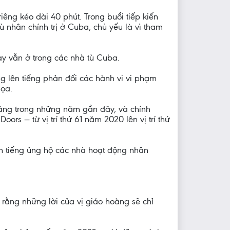
iêng kéo dài 40 phút. Trong buổi tiếp kiến
ù nhân chính trị ở Cuba, chủ yếu là vì tham
ày vẫn ở trong các nhà tù Cuba.
ng lên tiếng phản đối các hành vi vi phạm
dọa.
tăng trong những năm gần đây, và chính
rs — từ vị trí thứ 61 năm 2020 lên vị trí thứ
ên tiếng ủng hộ các nhà hoạt động nhân
ợ rằng những lời của vị giáo hoàng sẽ chỉ