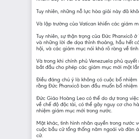
Tuy nhiên, những nỗ lực hòa giải này đã khôn
Và lập trường của Vatican khiến các giám mụ
Tuy nhiên, sự thận trọng của Đức Phanxicô 
và những lời đe dọa thỉnh thoảng, hầu hết c
hội, và các giám mục nói khá rõ ràng về tìn
Và trong khi chính phủ Venezuela phủ quyết
bắt đầu cho phép các giám mục mới một lầ
Điều đáng chú ý là không có cuộc bổ nhiệm 
rằng Đức Phanxicô ban đầu muốn bổ nhiệm m
Đức Giáo Hoàng Leo có thể do dự trong việc 
về chế độ độc tài, có thể gây nguy cơ cho 
nhiệm giám mục mới trong nước.
Mặt khác, tình hình nhân quyền trong nước vẫ
cuộc bầu cử tổng thống năm ngoái và đàn áp
cử.