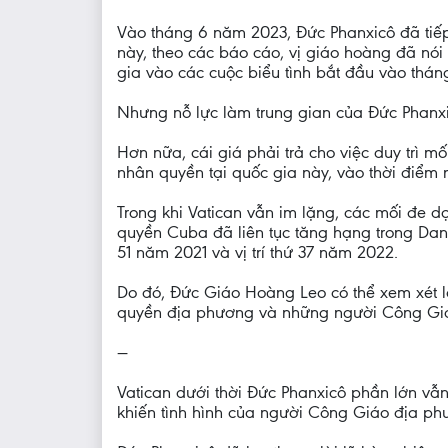
Vào tháng 6 năm 2023, Đức Phanxicô đã tiếp M
này, theo các báo cáo, vị giáo hoàng đã nói 
gia vào các cuộc biểu tình bắt đầu vào thán
Nhưng nỗ lực làm trung gian của Đức Phanxi
Hơn nữa, cái giá phải trả cho việc duy trì 
nhân quyền tại quốc gia này, vào thời điểm
Trong khi Vatican vẫn im lặng, các mối đe 
quyền Cuba đã liên tục tăng hạng trong Danh 
51 năm 2021 và vị trí thứ 37 năm 2022.
Do đó, Đức Giáo Hoàng Leo có thể xem xét l
quyền địa phương và những người Công Giá
—
Vatican dưới thời Đức Phanxicô phần lớn vẫ
khiến tình hình của người Công Giáo địa phư