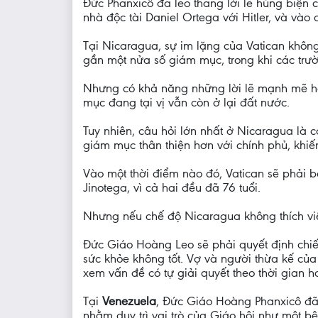
Đức Phanxicô đã leo thang lời lẽ hùng biện 
nhà độc tài Daniel Ortega với Hitler, và vào
Tại Nicaragua, sự im lặng của Vatican không
gần một nửa số giám mục, trong khi các trườn
Nhưng có khả năng những lời lẽ mạnh mẽ hơn 
mục đang tại vị vẫn còn ở lại đất nước.
Tuy nhiên, câu hỏi lớn nhất ở Nicaragua là
giám mục thân thiện hơn với chính phủ, khiến
Vào một thời điểm nào đó, Vatican sẽ phải
Jinotega, vì cả hai đều đã 76 tuổi.
Nhưng nếu chế độ Nicaragua không thích vi
Đức Giáo Hoàng Leo sẽ phải quyết định chiến
sức khỏe không tốt. Vợ và người thừa kế của
xem vấn đề có tự giải quyết theo thời gian h
Tại
Venezuela
, Đức Giáo Hoàng Phanxicô đã d
nhằm duy trì vai trò của Giáo hội như một b