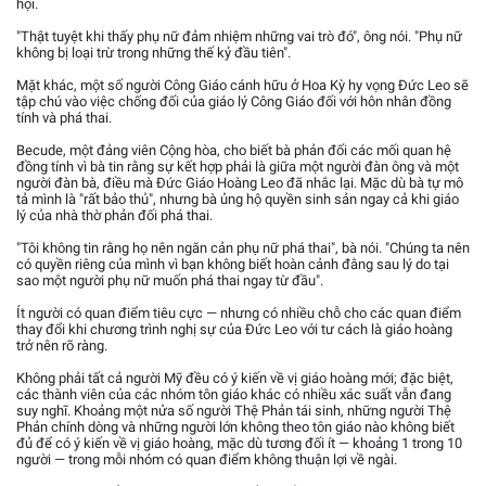
hội.
"Thật tuyệt khi thấy phụ nữ đảm nhiệm những vai trò đó", ông nói. "Phụ nữ
không bị loại trừ trong những thế kỷ đầu tiên".
Mặt khác, một số người Công Giáo cánh hữu ở Hoa Kỳ hy vọng Đức Leo sẽ
tập chú vào việc chống đối của giáo lý Công Giáo đối với hôn nhân đồng
tính và phá thai.
Becude, một đảng viên Cộng hòa, cho biết bà phản đối các mối quan hệ
đồng tính vì bà tin rằng sự kết hợp phải là giữa một người đàn ông và một
người đàn bà, điều mà Đức Giáo Hoàng Leo đã nhắc lại. Mặc dù bà tự mô
tả mình là "rất bảo thủ", nhưng bà ủng hộ quyền sinh sản ngay cả khi giáo
lý của nhà thờ phản đối phá thai.
"Tôi không tin rằng họ nên ngăn cản phụ nữ phá thai", bà nói. "Chúng ta nên
có quyền riêng của mình vì bạn không biết hoàn cảnh đằng sau lý do tại
sao một người phụ nữ muốn phá thai ngay từ đầu".
Ít người có quan điểm tiêu cực — nhưng có nhiều chỗ cho các quan điểm
thay đổi khi chương trình nghị sự của Đức Leo với tư cách là giáo hoàng
trở nên rõ ràng.
Không phải tất cả người Mỹ đều có ý kiến về vị giáo hoàng mới; đặc biệt,
các thành viên của các nhóm tôn giáo khác có nhiều xác suất vẫn đang
suy nghĩ. Khoảng một nửa số người Thệ Phản tái sinh, những người Thệ
Phản chính dòng và những người lớn không theo tôn giáo nào không biết
đủ để có ý kiến về vị giáo hoàng, mặc dù tương đối ít — khoảng 1 trong 10
người — trong mỗi nhóm có quan điểm không thuận lợi về ngài.