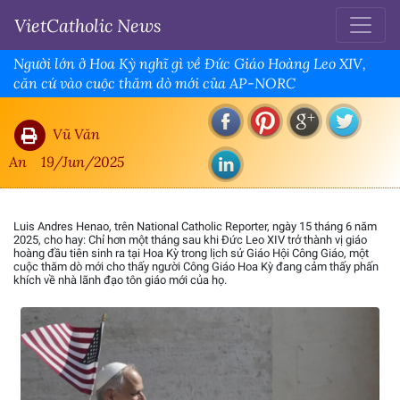
VietCatholic News
Người lớn ở Hoa Kỳ nghĩ gì về Đức Giáo Hoàng Leo XIV,
căn cứ vào cuộc thăm dò mới của AP-NORC
Vũ Văn
An
19/Jun/2025
Luis Andres Henao, trên National Catholic Reporter, ngày 15 tháng 6 năm
2025, cho hay: Chỉ hơn một tháng sau khi Đức Leo XIV trở thành vị giáo
hoàng đầu tiên sinh ra tại Hoa Kỳ trong lịch sử Giáo Hội Công Giáo, một
cuộc thăm dò mới cho thấy người Công Giáo Hoa Kỳ đang cảm thấy phấn
khích về nhà lãnh đạo tôn giáo mới của họ.