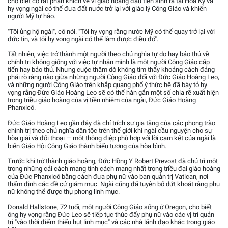
cho biết cô rất phấn khích về vị giáo hoàng đầu tiên sinh ra tại Hoa Kỳ và
hy vọng ngài có thể đưa đất nước trở lại với giáo lý Công Giáo và khiến
người Mỹ tự hào.
"Tôi ủng hộ ngài", cô nói. "Tôi hy vọng rằng nước Mỹ có thể quay trở lại với
đức tin, và tôi hy vọng ngài có thể làm được điều đó".
Tất nhiên, việc trở thành một người theo chủ nghĩa tự do hay bảo thủ về
chính trị không giống với việc tự nhận mình là một người Công Giáo cấp
tiến hay bảo thủ. Nhưng cuộc thăm dò không tìm thấy khoảng cách đảng
phái rõ ràng nào giữa những người Công Giáo đối với Đức Giáo Hoàng Leo,
và những người Công Giáo trên khắp quang phổ ý thức hệ đã bày tỏ hy
vọng rằng Đức Giáo Hoàng Leo sẽ có thể hàn gắn một số chia rẽ xuất hiện
trong triều giáo hoàng của vị tiền nhiệm của ngài, Đức Giáo Hoàng
Phanxicô.
Đức Giáo Hoàng Leo gần đây đã chỉ trích sự gia tăng của các phong trào
chính trị theo chủ nghĩa dân tộc trên thế giới khi ngài cầu nguyện cho sự
hòa giải và đối thoại — một thông điệp phù hợp với lời cam kết của ngài là
biến Giáo Hội Công Giáo thành biểu tượng của hòa bình.
Trước khi trở thành giáo hoàng, Đức Hồng Y Robert Prevost đã chủ trì một
trong những cải cách mang tính cách mạng nhất trong triều đại giáo hoàng
của Đức Phanxicô bằng cách đưa phụ nữ vào ban quản trị Vatican, nơi
thẩm định các đề cử giám mục. Ngài cũng đã tuyên bố dứt khoát rằng phụ
nữ không thể được thụ phong linh mục.
Donald Hallstone, 72 tuổi, một người Công Giáo sống ở Oregon, cho biết
ông hy vọng rằng Đức Leo sẽ tiếp tục thúc đẩy phụ nữ vào các vị trí quản
trị "vào thời điểm thiếu hụt linh mục" và các nhà lãnh đạo khác trong giáo