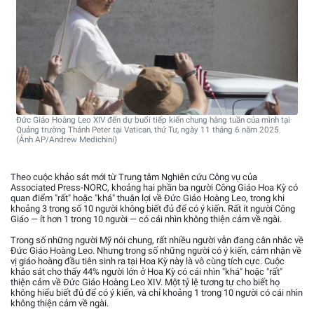
Đức Giáo Hoàng Leo XIV đến dự buổi tiếp kiến chung hàng tuần của mình tại
Quảng trường Thánh Peter tại Vatican, thứ Tư, ngày 11 tháng 6 năm 2025.
(Ảnh AP/Andrew Medichini)
Theo cuộc khảo sát mới từ Trung tâm Nghiên cứu Công vụ của
Associated Press-NORC, khoảng hai phần ba người Công Giáo Hoa Kỳ có
quan điểm "rất" hoặc "khá" thuận lợi về Đức Giáo Hoàng Leo, trong khi
khoảng 3 trong số 10 người không biết đủ để có ý kiến. Rất ít người Công
Giáo — ít hơn 1 trong 10 người — có cái nhìn không thiện cảm về ngài.
Trong số những người Mỹ nói chung, rất nhiều người vẫn đang cân nhắc về
Đức Giáo Hoàng Leo. Nhưng trong số những người có ý kiến, cảm nhận về
vị giáo hoàng đầu tiên sinh ra tại Hoa Kỳ này là vô cùng tích cực. Cuộc
khảo sát cho thấy 44% người lớn ở Hoa Kỳ có cái nhìn "khá" hoặc "rất"
thiện cảm về Đức Giáo Hoàng Leo XIV. Một tỷ lệ tương tự cho biết họ
không hiểu biết đủ để có ý kiến, và chỉ khoảng 1 trong 10 người có cái nhìn
không thiện cảm về ngài.