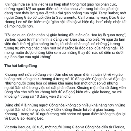
Khi ngài hứa sẽ làm việc vì sự hiệp nhất trong một giáo hội phân cực,
những người Mỹ có quan điểm rất khác nhau về tương lai của giáo hội
đang cảm thấy lạc quan về triều đại giáo hoàng của ngài. Terry Barber, một
người Công Giáo 50 tuổi đến từ Sacramento, California, hy vọng Đức Giáo
Hoàng Leo sẽ tìm kiếm một "giáo hội tiến bộ và hiện đại hơn" chấp nhận tất
cả mọi người hơn.
"Tôi lạc quan. Chắc chắn, vị giáo hoàng đầu tiên của Hoa Kỳ là quan trọng",
Barber, người tự nhận mình là đảng viên Dân chủ, cho biết. "Vì ngài đã làm
việc dưới thời vị giáo hoàng trước, tôi chắc chắn ngài có những ý tưởng
tương tự, nhưng chắc chắn một số ý tưởng là độc đáo, của riêng ngài. Tôi
mong muốn được chứng kiến xem có những thay đổi nào sẽ diễn ra dưới
sự lãnh đạo của ngài không".
Thu hút lưỡng đảng
Khoảng một nửa số đảng viên Dân chủ có quan điểm thuận lợi về vị giáo
hoàng mới, cũng như khoảng 4 trong số 10 đảng viên Cộng hòa và độc lập.
Những người Cộng hòa có nhiều khả năng hơn một chút so với những
người Dân chủ trong việc dè dặt phán đoán. Khoảng một nửa số đảng viên
Cộng hòa cho biết họ không biết đủ để có ý kiến về vị giáo hoàng, so với
khoảng 4 trong số 10 đảng viên Dân chủ.
Đáng chú ý là những người Cộng hòa không có nhiều khả năng hơn những
người Dân chủ trong việc có ý kiến không thuận lợi về vị giáo hoàng.
Khoảng 1 trong số 10 người trong mỗi nhóm có quan điểm không thuận lợi
về Đức Giáo Hoàng Leo.
Victoria Becude, 38 tuổi, một người Công Giáo và Cộng hòa đến từ Florida,