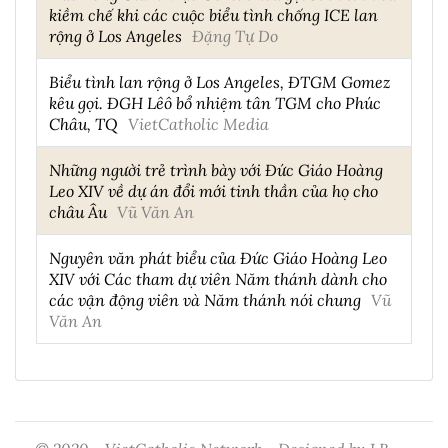
kiềm chế khi các cuộc biểu tình chống ICE lan
rộng ở Los Angeles
Đặng Tự Do
Biểu tình lan rộng ở Los Angeles, ĐTGM Gomez
kêu gọi. ĐGH Lêô bổ nhiệm tân TGM cho Phúc
Châu, TQ
VietCatholic Media
Những người trẻ trình bày với Đức Giáo Hoàng
Leo XIV về dự án đổi mới tinh thần của họ cho
châu Âu
Vũ Văn An
Nguyên văn phát biểu của Đức Giáo Hoàng Leo
XIV với Các tham dự viên Năm thánh dành cho
các vận động viên và Năm thánh nói chung
Vũ
Văn An