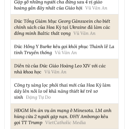
Gặp gỡ những người cha đứng sau 4 vị giáo
hoàng gần đây nhất của Giáo hội
Vũ Văn An
Đức Tổng Giám Mục Georg Gänswein cho biết
chính sách của Hoa Kỳ tại Ukraine đã làm các
đồng minh Baltic thất vọng
Vũ Văn An
Đức Hồng Y Burke kêu gọi khôi phục Thánh lễ La
tinh Truyền thống
Vũ Văn An
Diễn từ của Đức Giáo Hoàng Leo XIV với các
nhà khoa học
Vũ Văn An
Công ty sàng lọc phôi thai mới của Hoa Kỳ làm
dấy lên nỗi lo về khả năng thiết kế trẻ sơ
sinh
Đặng Tự Do
HĐGM lên án vụ án mạng ở Minesota. LM anh
hùng cứu 2 người gặp nạn. ĐHY Ambongo kêu
gọi TT Trump
VietCatholic Media