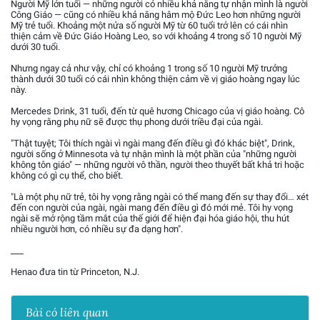
Người Mỹ lớn tuổi — những người có nhiều khả năng tự nhận mình là người
Công Giáo — cũng có nhiều khả năng hâm mộ Đức Leo hơn những người
Mỹ trẻ tuổi. Khoảng một nửa số người Mỹ từ 60 tuổi trở lên có cái nhìn
thiện cảm về Đức Giáo Hoàng Leo, so với khoảng 4 trong số 10 người Mỹ
dưới 30 tuổi.
Nhưng ngay cả như vậy, chỉ có khoảng 1 trong số 10 người Mỹ trưởng
thành dưới 30 tuổi có cái nhìn không thiện cảm về vị giáo hoàng ngay lúc
này.
Mercedes Drink, 31 tuổi, đến từ quê hương Chicago của vị giáo hoàng. Cô
hy vọng rằng phụ nữ sẽ được thụ phong dưới triều đại của ngài.
"Thật tuyệt; Tôi thích ngài vì ngài mang đến điều gì đó khác biệt", Drink,
người sống ở Minnesota và tự nhận mình là một phần của "những người
không tôn giáo" — những người vô thần, người theo thuyết bất khả tri hoặc
không có gì cụ thể, cho biết.
"Là một phụ nữ trẻ, tôi hy vọng rằng ngài có thể mang đến sự thay đổi… xét
đến con người của ngài, ngài mang đến điều gì đó mới mẻ. Tôi hy vọng
ngài sẽ mở rộng tầm mắt của thế giới để hiện đại hóa giáo hội, thu hút
nhiều người hơn, có nhiều sự đa dạng hơn".
___
Henao đưa tin từ Princeton, N.J.
Bài có liên quan