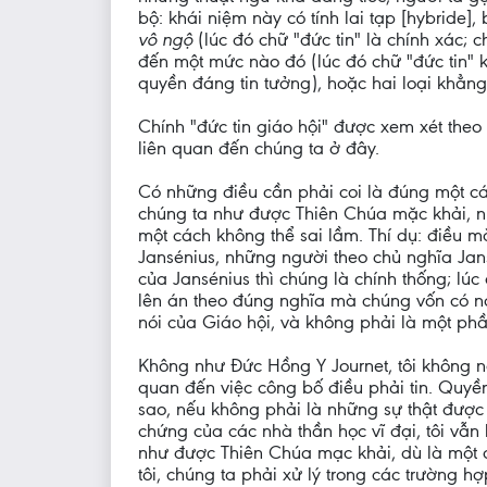
bộ: khái niệm này có tính lai tạp [hybride
vô ngộ
(lúc đó chữ "đức tin" là chính xác;
đến một mức nào đó (lúc đó chữ "đức tin" 
quyền đáng tin tưởng), hoặc hai loại khẳn
Chính "đức tin giáo hội" được xem xét the
liên quan đến chúng ta ở đây.
Có những điều cần phải coi là đúng một c
chúng ta như được Thiên Chúa mặc khải,
một cách không thể sai lầm. Thí dụ: điều m
Jansénius, những người theo chủ nghĩa Jans
của Jansénius thì chúng là chính thống; lú
lên án theo đúng nghĩa mà chúng vốn có nơi
nói của Giáo hội, và không phải là một phầ
Không như Đức Hồng Y Journet, tôi không n
quan đến việc công bố điều phải tin. Quyền
sao, nếu không phải là những sự thật được 
chứng của các nhà thần học vĩ đại, tôi vẫ
như được Thiên Chúa mạc khải, dù là một 
tôi, chúng ta phải xử lý trong các trường 