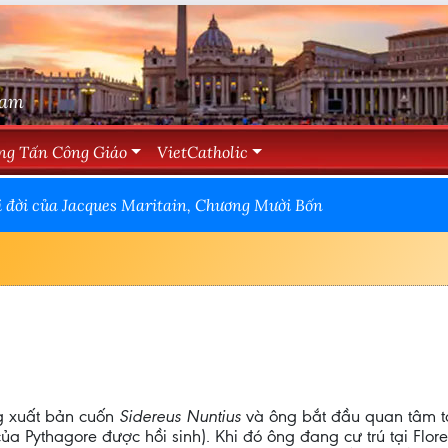
Nam
ng Tấn Công Giáo
VietCatholic
i đời của Jacques Maritain, Chương Mười Bốn
ng xuất bản cuốn
Sidereus Nuntius
và ông bắt đầu quan tâm tớ
của Pythagore được hồi sinh). Khi đó ông đang cư trú tại Flore