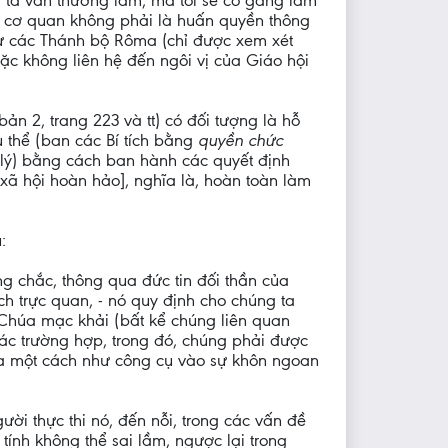
i ta vẫn thường làm, mà tôi sẽ cố gắng làm
ác cơ quan không phải là huấn quyền thông
hư các Thánh bộ Rôma (chỉ được xem xét
oặc không liên hệ đến ngôi vị của Giáo hội
n bản 2, trang 223 và tt) có đối tượng là hỗ
ụ thể (ban các Bí tích bằng
quyền chức
n lý) bằng cách ban hành các quyết định
[xã hội hoàn hảo], nghĩa là, hoàn toàn làm
:
ng chắc, thông qua đức tin đối thần của
h trực quan, - nó quy định cho chúng ta
 Chúa mạc khải (bất kể chúng liên quan
các trường hợp, trong đó, chúng phải được
 gia một cách như công cụ vào sự khôn ngoan
ời thực thi nó, đến nỗi, trong các vấn đề
 tính không thể sai lầm, ngược lại trong