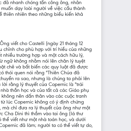
c đã nhanh chóng tấn công ông, nhân
 muốn dạy loài người về việc cấu thành
về thiên nhiên theo những biểu kiến khả
 Ông viết cho Castelli (ngày 21 tháng 12
ều chỉnh cho phù hợp với trí hiểu của những
ất nhiều trường hợp và một cách hữu lý,
từ ngữ không nhằm nói lên chân lý tuyệt
chặt chẽ và bất biến các quy luật đã được
có thói quen nói rằng "Thiên Chúa đã
chuyển ra sao, nhưng là chúng ta phải lên
ời rằng lý thuyết của Copernic là "trái
 nhà thần học và của tất cả các Giáo phụ
êô không nên dấn thân vào các cuộc tranh
kể từ lúc Copernic không có ý định chứng
, mà chỉ đưa ra lý thuyết của ông như một
c Cha Dini thì thầm vào tai ông (lá thư
 thể viết như một nhà toán học, và dưới
 Copernic đã làm; người ta có thể viết tự do,