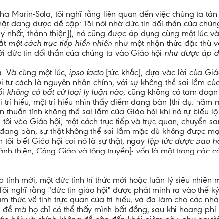
Marin-Sola, tôi nghĩ rằng liên quan đến việc chúng ta tán 
ật đang được đề cập: Tôi nói nhờ đức tin đối thần của chúng 
uy nhất, thánh thiện]), nó cũng được áp dụng cùng một lúc v
bắt
một cách trực tiếp hiển nhiên
như một nhận thức đặc thù v
i đức tin đối thần của chúng ta vào Giáo hội
như được áp dụ
a. Và cùng một lúc,
ipso facto
[tức khắc], dựa vào lời của Giáo 
i tư cách là nguyên nhân chính, với sự không thể sai lầm của 
ối
không có bất cứ loại lý luận nào
, cũng không có tam đoạn 
i trí hiểu, một trí hiểu nhìn thấy điểm đang bàn (thí dụ: năm
thuần tính không thể sai lầm của Giáo hội khi nó tự biểu l
ủa tôi vào Giáo hội, một cách trực tiếp và trực quan, chuyển
hật đang bàn, sự thật không thể sai lầm mặc dù không được m
tôi biết Giáo hội coi nó là sự thật, ngay
lập tức được bao 
hánh thiện, Công Giáo và tông truyền]- vốn là một trong các 
 tính mới, một đức tính trí thức mới hoặc luân lý siêu nhi
i nghĩ rằng "đức tin giáo hội" được phát minh ra vào thế kỷ 
thức về tính trực quan của trí hiểu, và đã làm cho các nhà
đề mà họ chỉ có thể thấy mình bất đồng, sau khi hoang phí rấ