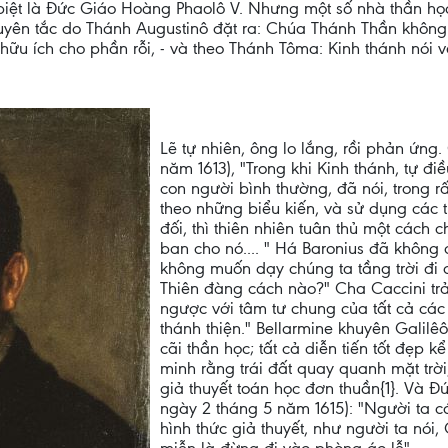
iệt là Đức Giáo Hoàng Phaolô V. Nhưng một số nhà thần họ
uyên tắc do Thánh Augustinô đặt ra: Chúa Thánh Thần không
 hữu ích cho phần rỗi, - và theo Thánh Tôma: Kinh thánh nói 
Lẽ tự nhiên, ông lo lắng, rồi phản ứng.
năm 1613), "Trong khi Kinh thánh, tự đi
con người bình thường, đã nói, trong r
theo những biểu kiến, và sử dụng các 
đối, thì thiên nhiên tuân thủ một cách 
ban cho nó.... " Há Baronius đã không 
không muốn dạy chúng ta tầng trời đi 
Thiên đàng cách nào?" Cha Caccini trả l
ngược với tâm tư chung của tất cả các
thánh thiện." Bellarmine khuyên Galil
cãi thần học; tất cả diễn tiến tốt đẹp 
minh rằng trái đất quay quanh mặt trời
giả thuyết toán học đơn thuần{1}. Và Đứ
ngày 2 tháng 5 năm 1615): "Người ta có
hình thức giả thuyết, như người ta nói,