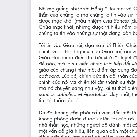
Nhưng giống như Đức Hồng Y Journet và Cha 
thần của chúng ta mà chúng ta tin vào sự th
được mạc khải (mầu nhiệm
Una Sancta
[d
Chúa mạc khải, nhưng được trí hiểu nắm 
chúng ta tin vào những sự thật đang bàn bở
Tôi tin vào Giáo hội, dựa vào lời Thiên Chú
chính Giáo Hội (ngôi vị của Giáo hội) nói vớ
Giáo Hội nói ra điều đó: bởi vì ở đó tuyệt đ
đề nào, mà là sự
hiển nhiên trực tiếp
đối vớ
giáo của chúng) như một điểm áp dụng đơn 
cathedra
. Lúc đó, chính đức tin đối thần c
chính của nó, và khiến tôi tán thành sự t
mà nó chuyển sang như vậy, kể từ thời điểm 
sancta, catholica et Apostolica
[duy nhất, t
tin đối thần của tôi.
Do đó, không cần phải cầu viện đến một tập
không phỏng đoán được sự tồn tại của nó. Tô
nhà thần học, những người đã đánh mất cảm 
một vấn đề giả hiệu, liên quan đến một chủ 