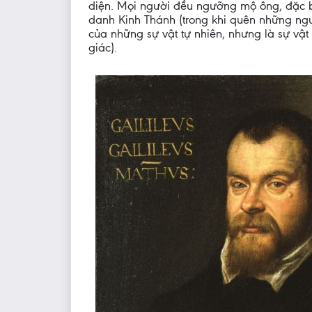
diện. Mọi người đều ngưỡng mộ ông, đặc b
danh Kinh Thánh (trong khi quên những ng
của những sự vật tự nhiên, nhưng là sự vật
giác).