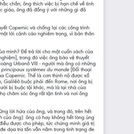
ắc chắn, ông thích việc bị hạn chế về tinh
lạc giáo, ông đã đồng ý với những gì đã
ết Copernic và chống lại các công trình
 một lời cảnh cáo nghiêm trọng, vì bản thân
ủa mình? Để trả lời cho một cuốn sách của
nghiệm], trong đó việc ông bảo vệ thuyết
 Hoàng Urbanô VIII - người mà ông có những
x principaux systèmes du monde
[Đối thoại
ủa Copernic. Thế là cơn thịnh nộ được xổ
h, Galilêô buộc phải đến Rome, nơi ông bị
i bị buộc tội khác, mà là tại nhà của
i họ chăm sóc ông rất tận tình và nơi ông
ng lời hứa của ông, và trong đó, trên hết
nh
của ông): ông có hay không hết lòng ủng
điều được cho phép, tức chứng minh giá trị
đe dọa tra tấn vẫn nằm trong tình trạng đe