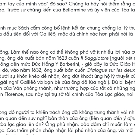
hạm tay của mình vào" đó sao? Chúng ta hãy nói thêm rằng ch
đạo. Trước sự chứng kiến của Bellarmine và ủy viên của Tòa 
h mục Sách cấm công bố lệnh kết án chung chống lại lý thuy
a đầu tiên đối với Galilêô, mặc dù chính xác hơn phải nói là
ng. Làm thế nào ông có thể không phá vỡ ít nhiều lời hứa c
ông, ông đã xuất bản năm 1623 cuốn
Il Saggiatore
[người xét 
lưỡng đến mức Đức Hồng Y Barberini, - giờ đây là Đức Giáo
sau đó, vào năm 1632, ông xuất bản cuốn
Dialogue sur les deu
 dưới sự khôn khéo dễ nhận, ông dứt khoát ủng hộ lý thuyết c
ngài nghĩ Galilêô và bạn bè của ông đã lừa ngài). Dù bị bện
 của Văn phòng thánh, như trường hợp của tất cả những ngườ
n Florence, sau này tại trụ sở tài chính của Tòa Lạc giáo, nơ
g đó người ta khiển trách ông đã không trung thành với nhữ
 liên quan đến suy nghĩ bản thân của ông (liên quan
đến ý đị
n tòa lạc giáo lên án? Ông phủ nhận, bảo đảm chỉ muốn làm 
học. Các thẩm phán chấp nhận lời phủ nhận của ông, và mối 