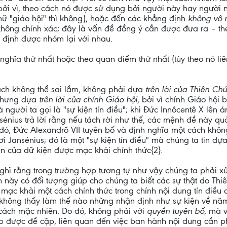
], bởi vì, theo cách nó được sử dụng bởi người này hay người
 chữ "giáo hội" thì không), hoặc đến các khẳng định
không vô
không chính xác; đây là vấn đề đồng ý cần được đưa ra – th
g định được nhóm lại với nhau.
o nghĩa thứ nhất hoặc theo quan điểm thứ nhất (tùy theo nó 
ách không thể sai lầm, không phải dựa
trên lời của Thiên Ch
 nhưng dựa
trên lời của chính Giáo hội
, bởi vì chính Giáo hội
à người ta gọi là "sự kiện tín điều"; khi Đức Innôcentê X lê
énius trả lời rằng nếu tách rời như thế, các mệnh đề này quả
c đó, Đức Alexandrô VII tuyên bố và định nghĩa một cách kh
 Jansénius; đó là một "sự kiện tín điều" mà chúng ta tin dự
n của dữ kiện được mạc khải chính thức{2}.
ghĩ rằng trong trường hợp tương tự như vậy chúng ta phải xử
 này có đối tượng giúp cho chúng ta biết các sự thật do Thi
mạc khải một cách chính thức trong chính nội dung tín điều 
n không thấy làm thế nào những nhận định như sự kiện về n
cách mặc nhiên. Do đó, không phải với
quyền tuyên bố
, mà 
hợp được đề cập, liên quan đến việc ban hành nội dung cần ph