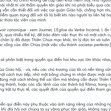
iáo hội; và chính không đề cập đến khái niệm này, như ngườ
hải nhất trí với thẩm quyền tôn giáo khi nó phát biểu qua c
vẫn cần thiết đối với việc cai quản Giáo hội, chẳng hạn n
iểm quan trọng đối với tôi là biết khi nào người ta liên hệ h
c thừa tác viên của mình.
voir canonique
- xem Journet,
L'Eglise du Verbe Incarné
, I, ấ
i, qua nhiều thế kỷ, để bảo đảm việc thực thi nó một cách c
 chân lý đã được Thiên Chúa mạc khải, tín lý đức tin và luâ
cuộc sống của dân Chúa (một việc cấu thành
societas perfecta
ôi sẽ phân biệt trong quyền qui điển hai khu vực lớn khác nhau
ủa Giáo hội, - và, nếu các chủ trương của tôi có nền tảng vữ
t cách trực tiếp
, nhờ một bằng chứng tri nhận được một các
 lý đúng một cách không thể sai lầm mà không cần được Thiên
ong thánh, hoặc các sắc lệnh của các thánh bộ Rôma, trong 
rong trật tự thực tế, các quyết định của quyền qui điển tham
ền qui điển này phụ thuộc vào ánh sáng riêng của những ngư
ng khi đòi hỏi nơi chúng ta sự vâng phục tôn giáo, không ngụ ý