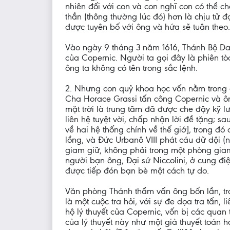
nhiên đối với con và con nghĩ con có thể c
thần (thông thường lúc đó) hơn là chịu tử 
được tuyên bố với ông và hứa sẽ tuân theo.
Vào ngày 9 tháng 3 năm 1616, Thánh Bộ Dan
của Copernic. Người ta gọi đây là phiên tò
ông ta không có tên trong sắc lệnh.
2. Nhưng con quỷ khoa học vốn nằm trong ô
Cha Horace Grassi tấn công Copernic và 
mặt trời là trung tâm đã được che đậy kỹ 
liên hệ tuyệt vời, chấp nhận lời đề tặng; 
về hai hệ thống chính về thế giớ], trong đó
lồng, và Đức Urbanô VIII phát cáu dữ dội (
giam giữ, không phải trong một phòng giam
người bạn ông, Đại sứ Niccolini, ở cung điệ
được tiếp đón bạn bè một cách tự do.
Văn phòng Thánh thẩm vấn ông bốn lần, tron
là một cuộc tra hỏi, với sự đe dọa tra tấn,
hộ lý thuyết của Copernic, vốn bị các qua
của lý thuyết này như một giả thuyết toán 