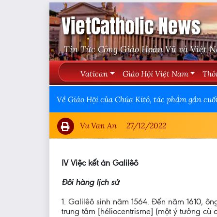
VietCatholic News
Tin Tức Công Giáo Hoàn Vũ và Việt 
Vatican
Giáo Hội Việt Nam
Thô
Về Giáo Hội của Chúa Kitô, tác phẩm gần cuố
Vu Van An
27/12/2022
IV Việc kết án Galilêô
Đôi hàng lịch sử
1. Galilêô sinh năm 1564. Đến năm 1610, ô
trung tâm [héliocentrisme] (một ý tưởng cũ 