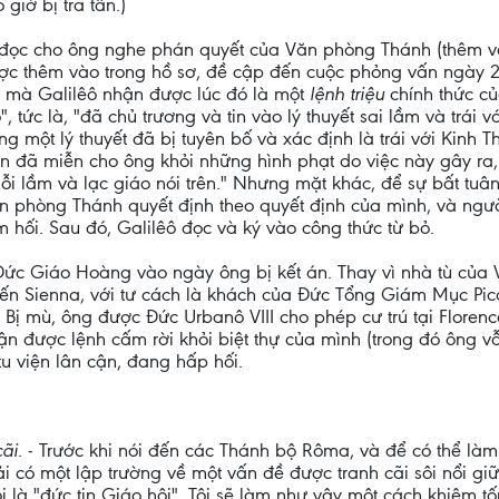
giờ bị tra tấn.)
 đọc cho ông nghe phán quyết của Văn phòng Thánh (thêm v
ợc thêm vào trong hồ sơ, đề cập đến cuộc phỏng vấn ngày 2
n mà Galilêô nhận được lúc đó là một
lệnh triệu
chính thức c
 tức là, "đã chủ trương và tin vào lý thuyết sai lầm và trái v
ằng một lý thuyết đã bị tuyên bố và xác định là trái với Kinh
 đã miễn cho ông khỏi những hình phạt do việc này gây ra, 
ỗi lầm và lạc giáo nói trên." Nhưng mặt khác, để sự bất tuân
Văn phòng Thánh quyết định theo quyết định của mình, và ngư
m hối. Sau đó, Galilêô đọc và ký vào công thức từ bỏ.
c Giáo Hoàng vào ngày ông bị kết án. Thay vì nhà tù của V
ến Sienna, với tư cách là khách của Đức Tổng Giám Mục Picco
e. Bị mù, ông được Đức Urbanô VIII cho phép cư trú tại Flore
nhận được lệnh cấm rời khỏi biệt thự của mình (trong đó ông 
tu viện lân cận, đang hấp hối.
cãi
. - Trước khi nói đến các Thánh bộ Rôma, và để có thể làm
i có một lập trường về một vấn đề được tranh cãi sôi nổi giữ
 là "đức tin Giáo hội". Tôi sẽ làm như vậy một cách khiêm tố