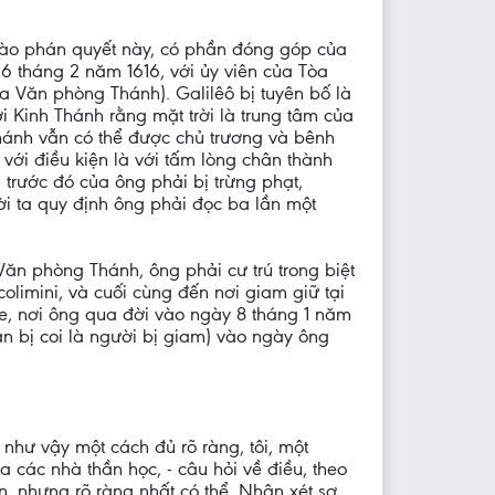
ào phán quyết này, có phần đóng góp của
6 tháng 2 năm 1616, với ủy viên của Tòa
ủa Văn phòng Thánh). Galilêô bị tuyên bố là
ới Kinh Thánh rằng mặt trời là trung tâm của
 Thánh vẫn có thể được chủ trương và bênh
với điều kiện là với tấm lòng chân thành
 trước đó của ông phải bị trừng phạt,
ời ta quy định ông phải đọc ba lần một
ăn phòng Thánh, ông phải cư trú trong biệt
limini, và cuối cùng đến nơi giam giữ tại
nce, nơi ông qua đời vào ngày 8 tháng 1 năm
vẫn bị coi là người bị giam) vào ngày ông
 như vậy một cách đủ rõ ràng, tôi, một
a các nhà thần học, - câu hỏi về điều, theo
n, nhưng rõ ràng nhất có thể. Nhận xét sơ