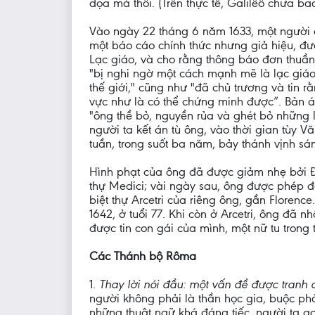
dọa mà thôi. (Trên thực tế, Galilêô chưa bao 
Vào ngày 22 tháng 6 năm 1633, một người
một báo cáo chính thức nhưng giả hiệu, đư
Lạc giáo, và cho rằng thông báo đơn thuầ
"bị nghi ngờ một cách mạnh mẽ là lạc giáo",
thế giới," cũng như "đã chủ trương và tin r
vực như là có thể chứng minh được”. Bản án
"ông thề bỏ, nguyền rủa và ghét bỏ những l
người ta kết án tù ông, vào thời gian tùy 
tuần, trong suốt ba năm, bảy thánh vịnh sá
Hình phạt của ông đã được giảm nhẹ bởi Đứ
thự Medici; vài ngày sau, ông được phép đ
biệt thự Arcetri của riêng ông, gần Florenc
1642, ở tuổi 77. Khi còn ở Arcetri, ông đã 
được tin con gái của mình, một nữ tu trong 
Các Thánh bộ Rôma
1.
Thay lời nói đầu: một vấn đề được tranh 
người không phải là thần học gia, buộc phả
những thuật ngữ khá đáng tiếc, người ta gọi