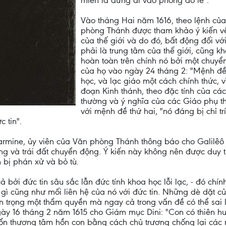
miễn là đừng đi vào phòng áo lễ".
Vào tháng Hai năm 1616, theo lệnh củ
phòng Thánh được tham khảo ý kiến về 
của thế giới và do đó, bất động đối vớ
phải là trung tâm của thế giới, cũng 
hoàn toàn trên chính nó bởi một chuyể
của họ vào ngày 24 tháng 2: "Mệnh đề đ
học, và lạc giáo một cách chính thức, 
đoạn Kinh thánh, theo đặc tính của các
thường và ý nghĩa của các Giáo phụ thá
với mệnh đề thứ hai, "nó đáng bị chỉ trí
c tin".
armine, ủy viên của Văn phòng Thánh thông báo cho Galilêô 
động và trái đất chuyển động. Ý kiến này không nên được duy 
h bị phán xử và bỏ tù.
ả bởi đức tin sâu sắc lẫn đức tính khoa học lỗi lạc, - đó chí
gì cũng như mối liên hệ của nó với đức tin. Những dè dặt c
ôn trọng một thẩm quyền mà ngay cả trong vấn đề có thể sai 
ngày 16 tháng 2 năm 1615 cho Giám mục Dini: "Con có thiê
m tổn thương tâm hồn con bằng cách chủ trương chống lại các