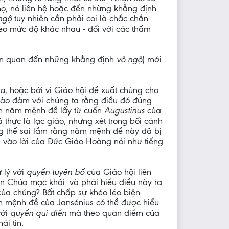
 nọ, nó liên hệ hoặc đến những khẳng định
 ngộ
tuy nhiên cần phải coi là chắc chắn
eo mức độ khác nhau - đối với các thẩm
liên quan đến những khẳng định
vô ngộ
) mới
úa
, hoặc bởi vì Giáo hội đề xuất chúng cho
 bảo đảm với chúng ta rằng điều đó đúng
n án năm mệnh đề lấy từ cuốn
Augustinus
của
 thực là lạc giáo, nhưng xét trong bối cảnh
ông thể sai lầm rằng năm mệnh đề này đã bị
a vào lời của Đức Giáo Hoàng nói như tiếng
 lý với
quyền tuyên bố
của Giáo hội liên
ên Chúa mạc khải: và phải hiểu điều này ra
của chúng? Bất chấp sự khéo léo biện
ăm mệnh đề của Jansénius có thể được hiểu
với
quyền qui điển
mà theo quan điểm của
ải tin.