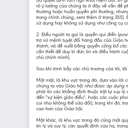
đã quyết định làm ngơ khái niệm đức tin g
rõ ý tưởng của chúng ta ở đây về vấn đề p
thường hoặc huấn quyền phi thường, nhưng 
trong chính chúng, xem thêm ở trang 355). Đ
sử dụng hay không sử dụng như công cụ cá
2. Điều người ta gọi là quyền qui điển (
pou
trợ sứ mệnh tuyệt đối hàng đầu của Giáo hộ
thánh
, và đề xuất bằng
quyền công bố
các
cần thiết để duy trì đức tin và điều hành 
chủ chính mình).
Sau khi trình bầy các chủ trương của tôi, t
Một mặt, là khu vực trong đó, dựa vào lời c
chúng ta vào Giáo hội
như được áp dụng mộ
phải tin các khẳng định thuộc trật tự suy
đến "sự kiện giáo điều", hoặc các cuộc ph
coi như không thể sửa đổi); trong khi đó, t
cao hơn của Giáo hội;
Mặt khác, là khu vực trong đó cũng một quy
tín lý và suy lý, các quyết định của họ, tro