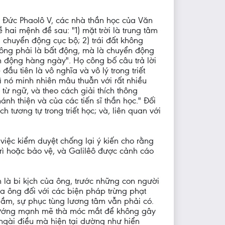
a Đức Phaolô V, các nhà thần học của Văn
hai mệnh đề sau: "1) mặt trời là trung tâm
i chuyển động cục bộ; 2) trái đất không
không phải là bất động, mà là chuyển động
n động hàng ngày". Họ công bố câu trả lời
ầu tiên là vô nghĩa và vô lý trong triết
vì nó minh nhiên mâu thuẫn với rất nhiều
 từ ngữ, và theo cách giải thích thông
nh thiện và của các tiến sĩ thần học." Đối
ch tương tự trong triết học; và, liên quan với
việc kiểm duyệt chống lại ý kiến cho rằng
trì hoặc bảo vệ, và Galilêô được cảnh cáo
nh là bi kịch của ông, trước những con người
ủa ông đối với các biện pháp trừng phạt
lầm, sự phục tùng lương tâm vẫn phải có.
n hướng mạnh mẽ thà móc mắt để không gây
 ngài điều mà hiện tại dường như hiển