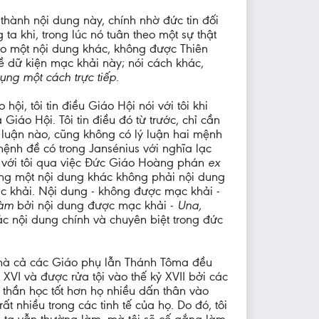
thành nội dung này, chính nhờ đức tin đối
ta khi, trong lúc nó tuân theo một sự thật
ào một nội dung khác, không được Thiên
ề dữ kiện mạc khải này; nói cách khác,
ng một cách trực tiếp
.
hội, tôi tin điều Giáo Hội nói với tôi khi
Giáo Hội. Tôi tin điều đó từ trước, chỉ cần
luận nào, cũng không có lý luận hai mệnh
 mệnh đề có trong Jansénius với nghĩa lạc
ộ với tôi qua việc Đức Giáo Hoàng phán
ex
 sang một nội dung khác không phải nội dung
ạc khải. Nội dung - không được mạc khải -
hàm
bởi nội dung được mạc khải -
Una,
các nội dung chính và chuyên biệt trong đức
ên mà cả các Giáo phụ lẫn Thánh Tôma đều
XVI và được rửa tội vào thế kỷ XVII bởi các
 thần học tốt hơn họ nhiều dấn thân vào
t nhiều trong các tinh tế của họ. Do đó, tôi