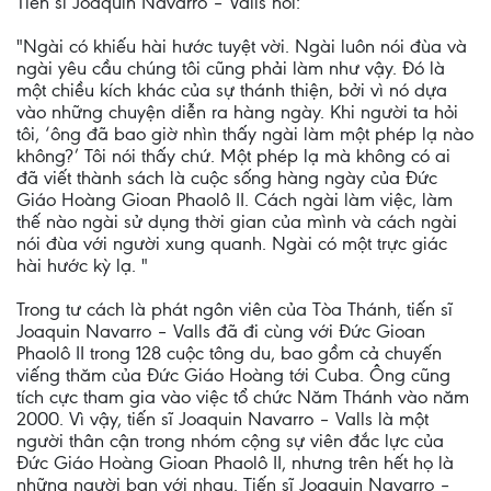
Tiến sĩ Joaquin Navarro – Valls nói:
"Ngài có khiếu hài hước tuyệt vời. Ngài luôn nói đùa và
ngài yêu cầu chúng tôi cũng phải làm như vậy. Đó là
một chiều kích khác của sự thánh thiện, bởi vì nó dựa
vào những chuyện diễn ra hàng ngày. Khi người ta hỏi
tôi, ‘ông đã bao giờ nhìn thấy ngài làm một phép lạ nào
không?’ Tôi nói thấy chứ. Một phép lạ mà không có ai
đã viết thành sách là cuộc sống hàng ngày của Đức
Giáo Hoàng Gioan Phaolô II. Cách ngài làm việc, làm
thế nào ngài sử dụng thời gian của mình và cách ngài
nói đùa với người xung quanh. Ngài có một trực giác
hài hước kỳ lạ. "
Trong tư cách là phát ngôn viên của Tòa Thánh, tiến sĩ
Joaquin Navarro – Valls đã đi cùng với Đức Gioan
Phaolô II trong 128 cuộc tông du, bao gồm cả chuyến
viếng thăm của Đức Giáo Hoàng tới Cuba. Ông cũng
tích cực tham gia vào việc tổ chức Năm Thánh vào năm
2000. Vì vậy, tiến sĩ Joaquin Navarro – Valls là một
người thân cận trong nhóm cộng sự viên đắc lực của
Đức Giáo Hoàng Gioan Phaolô II, nhưng trên hết họ là
những người bạn với nhau. Tiến sĩ Joaquin Navarro –