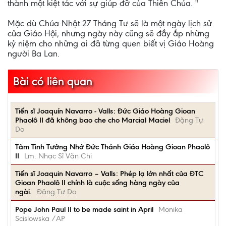
thành một kiệt tác với sự giúp đỡ của Thiên Chúa. "
Mặc dù Chúa Nhật 27 Tháng Tư sẽ là một ngày lịch sử
của Giáo Hội, nhưng ngày này cũng sẽ đầy ắp những
kỷ niệm cho những ai đã từng quen biết vị Giáo Hoàng
người Ba Lan.
Bài có liên quan
Tiến sĩ Joaquín Navarro - Valls: Đức Giáo Hoàng Gioan
Phaolô II đã không bao che cho Marcial Maciel
Đặng Tự
Do
Tâm Tình Tưởng Nhớ Đức Thánh Giáo Hoàng Gioan Phaolô
II
Lm. Nhạc Sĩ Văn Chi
Tiến sĩ Joaquin Navarro – Valls: Phép lạ lớn nhất của ĐTC
Gioan Phaolô II chính là cuộc sống hàng ngày của
ngài.
Đặng Tự Do
Pope John Paul II to be made saint in April
Monika
Scislowska /AP