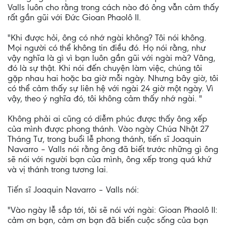
Valls luôn cho rằng trong cách nào đó ông vẫn cảm thấy
rất gần gũi với Đức Gioan Phaolô II.
"Khi được hỏi, ông có nhớ ngài không? Tôi nói không.
Mọi người có thể không tin điều đó. Họ nói rằng, như
vậy nghĩa là gì vì bạn luôn gần gũi với ngài mà? Vâng,
đó là sự thật. Khi nói đến chuyện làm việc, chúng tôi
gặp nhau hai hoặc ba giờ mỗi ngày. Nhưng bây giờ, tôi
có thể cảm thấy sự liên hệ với ngài 24 giờ một ngày. Vì
vậy, theo ý nghĩa đó, tôi không cảm thấy nhớ ngài. "
Không phải ai cũng có diễm phúc được thấy ông xếp
của mình được phong thánh. Vào ngày Chúa Nhật 27
Tháng Tư, trong buổi lễ phong thánh, tiến sĩ Joaquin
Navarro – Valls nói rằng ông đã biết trước những gì ông
sẽ nói với người bạn của mình, ông xếp trong quá khứ
và vị thánh trong tương lai.
Tiến sĩ Joaquin Navarro – Valls nói:
"Vào ngày lễ sắp tới, tôi sẽ nói với ngài: Gioan Phaolô II:
cảm ơn bạn, cảm ơn bạn đã biến cuộc sống của bạn