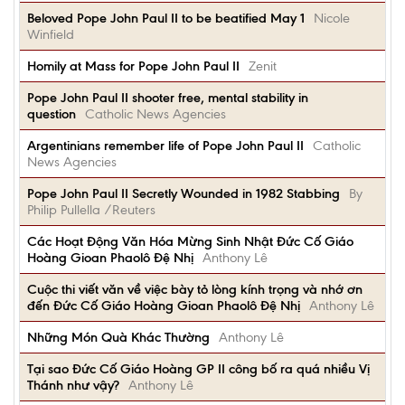
Beloved Pope John Paul II to be beatified May 1
Nicole
Winfield
Homily at Mass for Pope John Paul II
Zenit
Pope John Paul II shooter free, mental stability in
question
Catholic News Agencies
Argentinians remember life of Pope John Paul II
Catholic
News Agencies
Pope John Paul II Secretly Wounded in 1982 Stabbing
By
Philip Pullella /Reuters
Các Hoạt Động Văn Hóa Mừng Sinh Nhật Đức Cố Giáo
Hoàng Gioan Phaolô Đệ Nhị
Anthony Lê
Cuộc thi viết văn về việc bày tỏ lòng kính trọng và nhớ ơn
đến Đức Cố Giáo Hoàng Gioan Phaolô Đệ Nhị
Anthony Lê
Những Món Quà Khác Thường
Anthony Lê
Tại sao Đức Cố Giáo Hoàng GP II công bố ra quá nhiều Vị
Thánh như vậy?
Anthony Lê