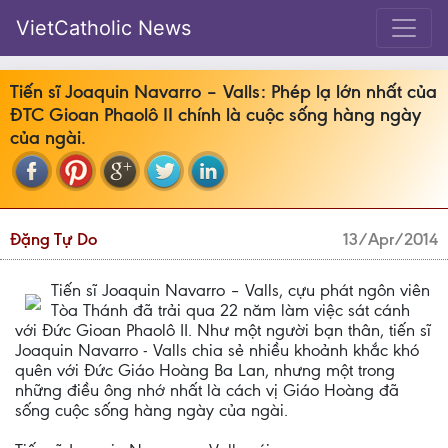
VietCatholic News
Tiến sĩ Joaquin Navarro – Valls: Phép lạ lớn nhất của
ĐTC Gioan Phaolô II chính là cuộc sống hàng ngày
của ngài.
Đặng Tự Do
13/Apr/2014
Tiến sĩ Joaquin Navarro – Valls, cựu phát ngôn viên
Tòa Thánh đã trải qua 22 năm làm việc sát cánh
với Đức Gioan Phaolô II. Như một người bạn thân, tiến sĩ
Joaquin Navarro - Valls chia sẻ nhiều khoảnh khắc khó
quên với Đức Giáo Hoàng Ba Lan, nhưng một trong
những điều ông nhớ nhất là cách vị Giáo Hoàng đã
sống cuộc sống hàng ngày của ngài.