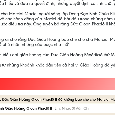
u hiểu và đưa ra quyết định, những quyết định có tính chất 
 cha Marcial Maciel người sáng lập Dòng Đạo Binh Chúa Kitô
ra về các hành động của Maciel đã bắt đầu trong những năm 
 cuộc điều tra này. Ông tuyên bố rằng Đức Gioan Phaolô II 
ững ai cho rằng Đức Giáo Hoàng bao che cho cha Marcial Mac
hể phủ nhận những cáo buộc như thế" .
ủa triều đại giáo hoàng của Đức Giáo Hoàng Bênêđíctô thứ 16
rằng từ những khoảnh khắc đầu tiên cả hai vị Giáo Hoàng đã 
lls: Đức Giáo Hoàng Gioan Phaolô II đã không bao che cho Marcial Ma
nh Giáo Hoàng Gioan Phaolô II
Lm. Nhạc Sĩ Văn Chi