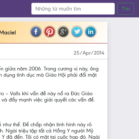
Tìm
 Maciel
25/Apr/2014
đến giữa năm 2006. Trong cương vị này, ông
ạm dụng tính dục mà Giáo Hội phải đối mặt
ro – Valls khi vấn đề này nổ ra Đức Giáo
h và đẩy mạnh việc giải quyết các vấn đề.
i như thế. Để chấp nhận tình hình này rõ
h. Ngài triệu tập tất cả Hồng Y người Mỹ
Y đã đến. Tôi có mặt tại cuộc họp đó. Ngài