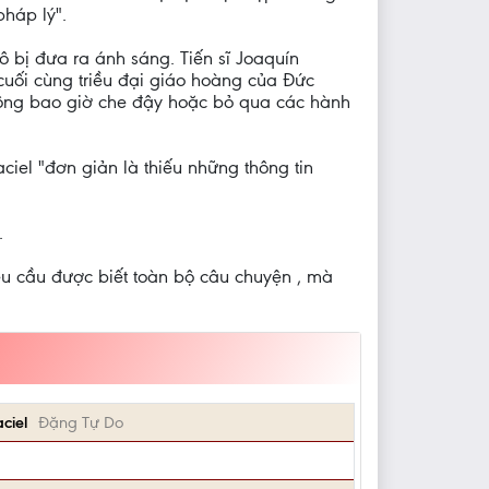
pháp lý".
 bị đưa ra ánh sáng. Tiến sĩ Joaquín
cuối cùng triều đại giáo hoàng của Đức
không bao giờ che đậy hoặc bỏ qua các hành
iel "đơn giản là thiếu những thông tin
.
yêu cầu được biết toàn bộ câu chuyện , mà
ciel
Đặng Tự Do