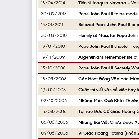
13/04/2014
Tiến sĩ Joaquin Navarro – Val
30/09/2013
Pope John Paul II to be made s
14/01/2011
Beloved Pope John Paul II to 
30/03/2010
Homily at Mass for Pope John 
19/01/2010
Pope John Paul II shooter free,
19/11/2009
Argentinians remember life of
15/10/2008
Pope John Paul II Secretly W
18/05/2008
Các Hoạt Động Văn Hóa Mừng
19/01/2008
Cuộc thi viết văn về việc bà
02/10/2006
Những Món Quà Khác Thườn
15/08/2006
Tại sao Đức Cố Giáo Hoàng GP
05/06/2006
Những Bài Viết Chưa Được X
04/06/2006
Vị Giáo Hoàng Fatima (Phần 