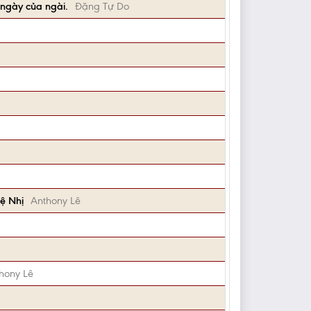
 ngày của ngài.
Đặng Tự Do
Đệ Nhị
Anthony Lê
hony Lê