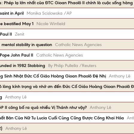
ls: Phép lạ lớn nhất của ĐTC Gioan Phaolô II chính là cuộc sống hàng
aint in April
Monika Scislowska /AP
be beatified May 1
Nicole Winfield
Paul II
Zenit
 mental stability in question
Catholic News Agencies
 Pope John Paul II
Catholic News Agencies
ounded in 1982 Stabbing
By Philip Pullella /Reuters
 Sinh Nhật Đức Cố Giáo Hoàng Gioan Phaolô Đệ Nhị
Anthony Lê
y tỏ lòng kính trọng và nhớ ơn đến Đức Cố Giáo Hoàng Gioan Phaolô 
g
Anthony Lê
 II công bố ra quá nhiều Vị Thánh như vậy?
Anthony Lê
uất Bản Của Nữ Tu Lucia Cuối Cùng Cũng Được Công Khai Hóa
Ant
2)
Anthony Lê