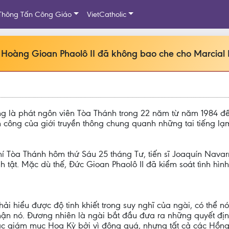
Thông Tấn Công Giáo
VietCatholic
áo Hoàng Gioan Phaolô II đã không bao che cho Marcial
từng là phát ngôn viên Tòa Thánh trong 22 năm từ năm 1984 
n công của giới truyền thông chung quanh những tai tiếng l
í Tòa Thánh hôm thứ Sáu 25 tháng Tư, tiến sĩ Joaquín Navar
 tật. Mặc dù thế, Đức Gioan Phaolô II đã kiểm soát tình hìn
 hiểu được độ tinh khiết trong suy nghĩ của ngài, có thể nó
hận nó. Đương nhiên là ngài bắt đầu đưa ra những quyết địn
các giám mục Hoa Kỳ bởi vì đông quá, nhưng tất cả các Hồng 