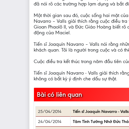
đã nói rõ các trường hợp lạm dụng và bắt đầ
Một thời gian sau đó, cuộc sống hai mặt của
Navarro – Valls giải thích rằng cuộc điều t
Gioan Phaolô II, và Đức Giáo Hoàng biết rõ
động của Maciel.
Tiến sĩ Joaquín Navarro – Valls nói rằng nh
khách quan. Tôi là người trong cuộc và có t
Cuộc điều tra kết thúc trong năm đầu tiên c
Tiến sĩ Joaquín Navarro - Valls giải thích 
không có bất kỳ ý định che dấu sự thật.
Bài có liên quan
25/04/2014
Tiến sĩ Joaquín Navarro - Va
24/04/2014
Tâm Tình Tưởng Nhớ Đức Thá