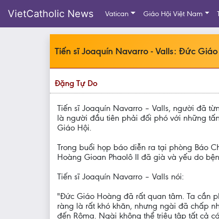
VietCatholic News
Vatican
Giáo Hội Việt Nam
Tiến sĩ Joaquín Navarro - Valls: Đức Gi
Đặng Tự Do
Tiến sĩ Joaquín Navarro – Valls, người đã 
là người đầu tiên phải đối phó với những tấ
Giáo Hội.
Trong buổi họp báo diễn ra tại phòng Báo Ch
Hoàng Gioan Phaolô II đã già và yếu do bệnh
Tiến sĩ Joaquín Navarro – Valls nói:
"Đức Giáo Hoàng đã rất quan tâm. Ta cần phải
ràng là rất khó khăn, nhưng ngài đã chấp n
đến Rôma. Ngài không thể triệu tập tất cả 