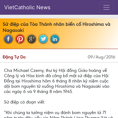
VietCatholic News
Sứ điệp của Tòa Thánh nhân biến cố Hiroshima và
Nagasaki
Đặng Tự Do
09/Aug/2016
Cha Michael Czerny, thư ký Hội đồng Giáo hoàng về
Công lý và Hòa bình đã công bố một sứ điệp của Hội
Đồng tại Hiroshima hôm 6 tháng 8 nhân kỷ niệm cuộc
dội bom nguyên tử xuống Hiroshima và Nagasaki vào
các ngày 6 và 9 tháng 8 năm 1945.
Sứ điệp có đoạn viết:
“Khi chúng ta tưởng niệm vụ đánh bom nguyên tử 71
năm trước đây, cầu xin Năm Thánh Lòng Thương Xót và