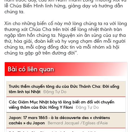
lễ Chúa Biến Hình linh hứng, giảng dạy và hướng dẫn
chúng ta.
Xin cho những biến cố này mở lòng chúng ta ra với lòng
thương xót Chúa Cha trên trời để lòng nhiệt thành tràn
ngập tâm hồn chúng ta. Nguyện xin ân sủng của sự tha
thứ, hòa giải, đoàn kết và hy vọng chạm đến mỗi người
chúng ta, mỗi cộng đồng đức tin và mỗi nhóm xã hội
chúng ta gặp gỡ trên đường đời”.
Bài có liên quan
Trước thềm chuyến tông du của Đức Thánh Cha: Đời sống
tâm linh tại Nhật
Đặng Tự Do
Các Giám Mục Nhật bày tỏ lòng biết ơn đối với chuyến
viếng thăm của Đức Hồng Y Filoni
Đặng Tự Do
Japon: 17 mars 1865 - à la découverte des « chrétiens
cachés » du Japon
Bernard Jacquel /Eglises d'Asie