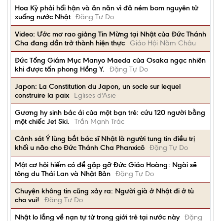
Hoa Kỳ phải hối hận và ăn năn vì đã ném bom nguyên tử
xuống nước Nhật
Đặng Tự Do
Video: Ước mơ rao giảng Tin Mừng tại Nhật của Đức Thánh
Cha đang dần trở thành hiện thực
Giáo Hội Năm Châu
Đức Tổng Giám Mục Manyo Maeda của Osaka ngạc nhiên
khi được tấn phong Hồng Y.
Đặng Tự Do
Japon: La Constitution du Japon, un socle sur lequel
construire la paix
Eglises d'Asie
Gương hy sinh bác ái của một bạn trẻ: cứu 120 người bằng
một chiếc Jet Ski.
Trần Mạnh Trác
Cảnh sát Ý lùng bắt bác sĩ Nhật là người tung tin điều trị
khối u não cho Đức Thánh Cha Phanxicô
Đặng Tự Do
Một cơ hội hiếm có để gặp gỡ Đức Giáo Hoàng: Ngài sẽ
tông du Thái Lan và Nhật Bản
Đặng Tự Do
Chuyện không tin cũng xảy ra: Người già ở Nhật đi ở tù
cho vui!
Đặng Tự Do
Nhật lo lắng về nạn tự tử trong giới trẻ tại nước này
Đặng