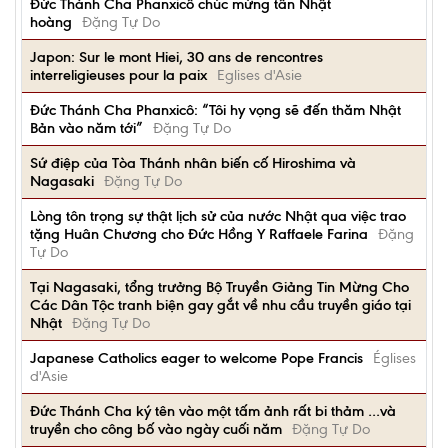
Đức Thánh Cha Phanxicô chúc mừng tân Nhật
hoàng
Đặng Tự Do
Japon: Sur le mont Hiei, 30 ans de rencontres
interreligieuses pour la paix
Eglises d'Asie
Đức Thánh Cha Phanxicô: “Tôi hy vọng sẽ đến thăm Nhật
Bản vào năm tới”
Đặng Tự Do
Sứ điệp của Tòa Thánh nhân biến cố Hiroshima và
Nagasaki
Đặng Tự Do
Lòng tôn trọng sự thật lịch sử của nước Nhật qua việc trao
tặng Huân Chương cho Đức Hồng Y Raffaele Farina
Đặng
Tự Do
Tại Nagasaki, tổng trưởng Bộ Truyền Giảng Tin Mừng Cho
Các Dân Tộc tranh biện gay gắt về nhu cầu truyền giáo tại
Nhật
Đặng Tự Do
Japanese Catholics eager to welcome Pope Francis
Églises
d'Asie
Đức Thánh Cha ký tên vào một tấm ảnh rất bi thảm …và
truyền cho công bố vào ngày cuối năm
Đặng Tự Do