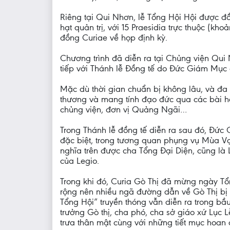
Riêng tại Qui Nhơn, lễ Tổng Hội Hội được đ
hạt quản trị, với 15 Praesidia trực thuộc (k
đồng Curiae về họp định kỳ.
Chương trình đã diễn ra tại Chủng viện Qui 
tiếp với Thánh lễ Đồng tế do Đức Giám Mục g
Mặc dù thời gian chuẩn bị không lâu, và đa 
thương và mang tính đạo đức qua các bài hợ
chủng viện, đơn vị Quảng Ngãi…
Trong Thánh lễ đồng tế diễn ra sau đó, Đứ
đặc biệt, trong tương quan phụng vụ Mùa Vọ
nghĩa trên được cha Tổng Đại Diện, cũng là
của Legio.
Trong khi đó, Curia Gò Thị đã mừng ngày Tổ
rộng nên nhiều ngã đường dẫn về Gò Thị bị 
Tổng Hội” truyền thóng vẫn diễn ra trong bầ
trưởng Gò thị, cha phó, cha sở giáo xứ Lục 
trưa thân mật cùng với những tiết mục hoa