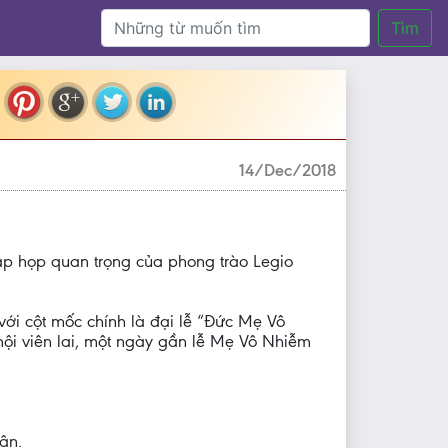
Tìm
14/Dec/2018
ập họp quan trọng của phong trào Legio
với cột mốc chính là đại lễ “Đức Mẹ Vô
ội viên lai, một ngày gần lễ Mẹ Vô Nhiễm
ận.