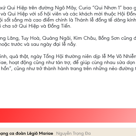
o xứ Qui Hiệp trên đường Ngô Mây, Curia “Qui Nhơn 1” bao
à Qui Hiệp với số hội viên và các khách mời thuộc Hội Đồn
ội sốt sắng mà cao điểm chính là Thánh lễ đồng tế dâng kí
i cha sở Qui Hiệp và Đồng Tiến.
Mằng Lăng, Tuy Hoà, Quảng Ngãi, Kim Châu, Bồng Sơn cũng đ
oặc trước và sau ngày đại lễ nầy.
 Sinh, quả thật, ngày Tổng Hội thường niên dịp lễ Mẹ Vô Nhi
iae, hoạt động cũng như tán trợ, để giúp cùng nhau sửa dọn
âm hồn”, cũng như trở thành hành trang trên những nẻo đường
ạng ca đoàn Lêgiô Mariae
Nguyễn Trọng Đa