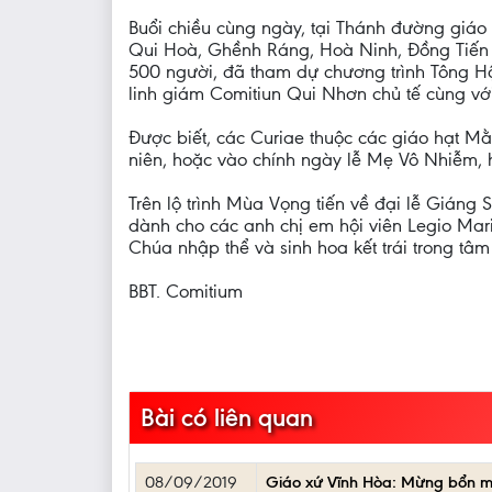
Buổi chiều cùng ngày, tại Thánh đường giá
Qui Hoà, Ghềnh Ráng, Hoà Ninh, Đồng Tiến v
500 người, đã tham dự chương trình Tông H
linh giám Comitiun Qui Nhơn chủ tế cùng vớ
Được biết, các Curiae thuộc các giáo hạt 
niên, hoặc vào chính ngày lễ Mẹ Vô Nhiễm, h
Trên lộ trình Mùa Vọng tiến về đại lễ Giáng
dành cho các anh chị em hội viên Legio Mar
Chúa nhập thể và sinh hoa kết trái trong t
BBT. Comitium
Bài có liên quan
08/09/2019
Giáo xứ Vĩnh Hòa: Mừng bổn m