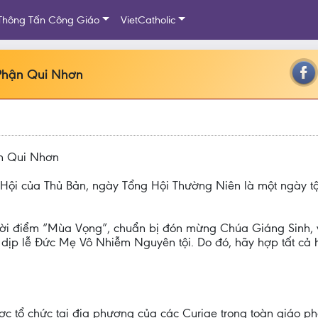
Thông Tấn Công Giáo
VietCatholic
 Phận Qui Nhơn
ận Qui Nhơn
ễ Hội của Thủ Bản, ngày Tổng Hội Thường Niên là một ngày t
 thời điểm “Mùa Vọng”, chuẩn bị đón mừng Chúa Giáng Sinh, 
dịp lễ Đức Mẹ Vô Nhiễm Nguyên tội. Do đó, hãy hợp tất cả h
c tổ chức tại địa phương của các Curiae trong toàn giáo ph