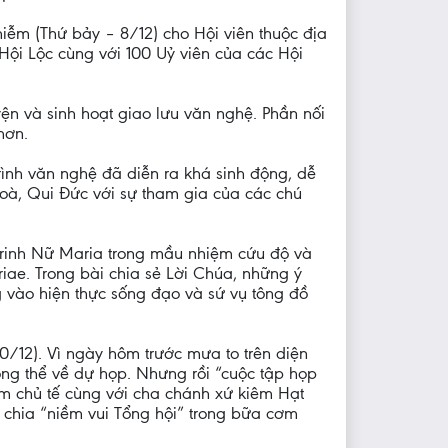
ễm (Thứ bảy – 8/12) cho Hội viên thuộc địa
 Hội Lộc cùng với 100 Uỷ viên của các Hội
ện và sinh hoạt giao lưu văn nghệ. Phần nối
hơn.
rình văn nghệ đã diễn ra khá sinh động, dễ
oà, Qui Đức với sự tham gia của các chú
Trinh Nữ Maria trong mầu nhiệm cứu độ và
iae. Trong bài chia sẻ Lời Chúa, những ý
 vào hiện thực sống đạo và sứ vụ tông đồ
/12). Vì ngày hôm trước mưa to trên diện
ng thể về dự họp. Nhưng rồi “cuộc tập họp
um chủ tế cùng với cha chánh xứ kiêm Hạt
g chia “niềm vui Tổng hội” trong bữa cơm