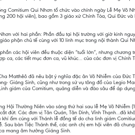
ồng Comitium Qui Nhơn tổ chức vào chính ngày Lễ Mẹ Vô Nhi
hoảng 200 hội viên), bao gồm 3 giáo xứ Chính Tòa, Qui Đức và
Nhơn với hai phần: Phần đầu tại hội trường với giờ kinh nguy
iáo phận chủ tế cùng với 10 linh mục trong nội thành Qui N
phần các hội viên đều thuộc diện “tuổi lớn”, nhưng chương t
p ca, các tiết mục đơn ca, vũ khúc… của các đơn vị Chính T
c Cha Matthêô đã nêu bật ý nghĩa đặc ân Vô Nhiễm của Đức 
ng- Giáng Sinh, cũng như trong sứ vụ tông đồ của Legio Mar
 Linh giám của Comitium, quảng diễn và đào sâu để áp dụng
ng Hội Thường Niên vào sáng thứ hai sau lễ Mẹ Vô Nhiễm (10
cắt đứt. Các đơn vị Tân Quán, Tân Dinh, Vĩnh Thạnh…đã khô
u khí ấm cúng với Thánh lễ đồng tế do cha linh giám Comiti
Lễ. Sau bàn Tiệc Thánh thể, các anh chị em hội viên đã chun
n ca mang âm hưởng Giáng Sinh.