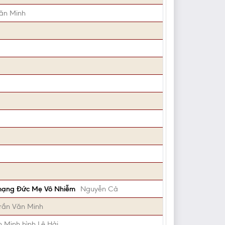
Văn Minh
 mạng Đức Mẹ Vô Nhiễm
Nguyễn Cả
rần Văn Minh
n Minh hình Lê Hải