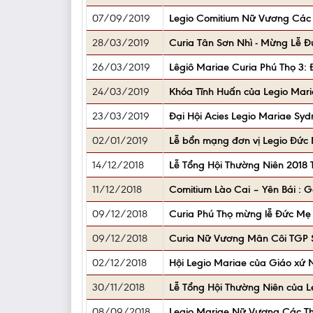
07/09/2019
Legio Comitium Nữ Vương Các
28/03/2019
Curia Tân Sơn Nhì - Mừng Lễ Đ
26/03/2019
Lêgiô Mariae Curia Phú Thọ 3: Đ
24/03/2019
Khóa Tĩnh Huấn của Legio Mar
23/03/2019
Đại Hội Acies Legio Mariae Syd
02/01/2019
Lễ bổn mạng đơn vị Legio Đức
14/12/2018
Lễ Tổng Hội Thường Niên 2018 
11/12/2018
Comitium Lào Cai – Yên Bái : 
09/12/2018
Curia Phú Thọ mừng lễ Đức Mẹ
09/12/2018
Curia Nữ Vương Mân Côi TGP S
02/12/2018
Hội Legio Mariae của Giáo xứ
30/11/2018
Lễ Tổng Hội Thường Niên của 
08/09/2018
Legio Mariae Nữ Vương Các T