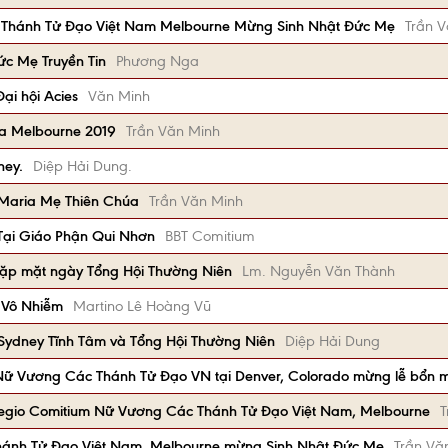
 Thánh Tử Đạo Việt Nam Melbourne Mừng Sinh Nhật Đức Mẹ
Trần 
ức Mẹ Truyền Tin
Phương Nga
ại hội Acies
Văn Minh
ia Melbourne 2019
Trần Văn Minh
ney.
Diệp Hải Dung.
 Maria Mẹ Thiên Chúa
Trần Văn Minh
Tại Giáo Phận Qui Nhơn
BBT Comitium
Gặp mặt ngày Tổng Hội Thường Niên
Lm. Nguyễn Văn Thành
 Vô Nhiễm
Martino Lê Hoàng Vũ
ydney Tĩnh Tâm và Tổng Hội Thường Niên
Diệp Hải Dung
 Nữ Vương Các Thánh Tử Đạo VN tại Denver, Colorado mừng lễ bổn
Legio Comitium Nữ Vương Các Thánh Tử Đạo Việt Nam, Melbourne
T
hánh Tử Đạo Việt Nam, Melbourne mừng Sinh Nhật Đức Mẹ
Trần Vă