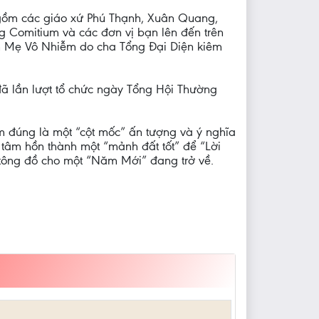
 gồm các giáo xứ Phú Thạnh, Xuân Quang,
g Comitium và các đơn vị bạn lên đến trên
nh Mẹ Vô Nhiễm do cha Tổng Đại Diện kiêm
ã lần lượt tổ chức ngày Tổng Hội Thường
ễm đúng là một “cột mốc” ấn tượng và ý nghĩa
 tâm hồn thành một “mảnh đất tốt” để “Lời
 tông đồ cho một “Năm Mới” đang trở về.