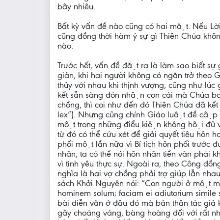
bây nhiêu.
Bất kỳ vấn đề nào cũng có hai mặt. Nếu Lơ
cũng đồng thời hàm ý sự gì Thiên Chúa không
nào.
Trước hết, vấn đề đặt ra là làm sao biết sư
giản, khi hai người không có ngăn trở theo Gia
thủy với nhau khi thịnh vượng, cũng như lú
kết sẵn sàng đón nhận con cái mà Chúa ba
chồng, thì coi như đến đó Thiên Chúa đã kế
lex”). Nhưng cũng chính Giáo luật đề cập đế
một trong những điểu kiện không hội đủ vì 
từ đó có thể cứu xét để giải quyết tiêu hôn 
phối một lần nữa vì Bí tích hôn phối trước 
nhân, ta có thể nói hôn nhân tiền vàn phải khơ
vì tình yêu thực sự. Ngoài ra, theo Công đô
nghĩa là hai vợ chồng phải trợ giúp lẫn 
sách Khởi Nguyên nói: “Con người ở một mì
hominem solum; faciam ei adiutorium simile sui 
bài diễn văn ở đâu đó mà bản thân tác giả
gây choáng váng, bàng hoàng đối với rất nh