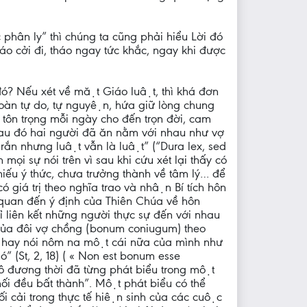
phân ly” thì chúng ta cũng phải hiểu Lời đó
háo cởi đi, tháo ngay tức khắc, ngay khi được
đó? Nếu xét về mặt Giáo luật, thì khá đơn
toàn tự do, tự nguyện, hứa giữ lòng chung
tôn trọng mỗi ngày cho đến trọn đời, cam
sau đó hai người đã ăn nằm với nhau như vợ
g rắn nhưng luật vẫn là luật” (“Dura lex, sed
 sự nói trên vì sau khi cứu xét lại thấy có
ếu ý thức, chưa trưởng thành về tâm lý… để
ó giá trị theo nghĩa trao và nhận Bí tích hôn
iên quan đến ý định của Thiên Chúa về hôn
hỉ liên kết những người thực sự đến với nhau
̉o của đôi vợ chồng (bonum coniugum) theo
g, hay nói nôm na một cái nữa của mình như
nó” (St, 2, 18) ( « Non est bonum esse
 đương thời đã từng phát biểu trong một
i đều bất thành”. Một phát biểu có thể
i cải trong thực tế hiện sinh của các cuộc