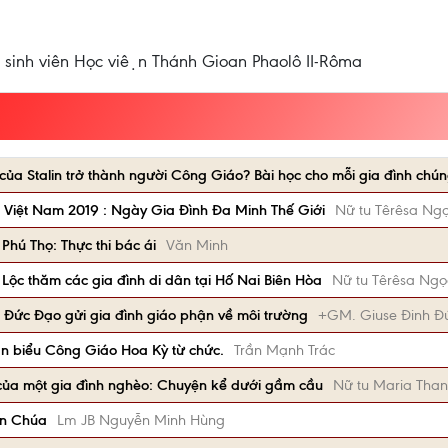
u sinh viên Học viện Thánh Gioan Phaolô II-Rôma
 của Stalin trở thành người Công Giáo? Bài học cho mỗi gia đình chún
 Việt Nam 2019 : Ngày Gia Đình Đa Minh Thế Giới
Nữ tu Têrêsa Ngọ
Phú Thọ: Thực thi bác ái
Văn Minh
ộc thăm các gia đình di dân tại Hố Nai Biên Hòa
Nữ tu Têrêsa Ngọ
Đức Đạo gửi gia đình giáo phận về môi trường
+GM. Giuse Đinh Đ
dân biểu Công Giáo Hoa Kỳ từ chức.
Trần Mạnh Trác
của một gia đình nghèo: Chuyện kể dưới gầm cầu
Nữ tu Maria Tha
ên Chúa
Lm JB Nguyễn Minh Hùng