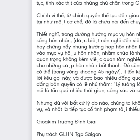
tục, tính xác thịt của những chủ chăn trong 
Chính vì thế, từ chính quyền thế tục đến g
tại như một cơ chế, đó là chưa nói đến ch
Thiết nghĩ, trong đường hướng mục vụ hôn n
sống hôn nhân, (đặc biệt nên nghĩ đến việ
hay chừng nấy những trường hợp hôn nhân bấ
vào mục vụ hậu hôn nhân, nhằm chữa lành
quan trọng không kém việc quan tâm nghiêm chi
cho những cặp hôn nhân bất thành. Đó cũng 
có thể (trong vòng khoảng 45 ngày?), ít tốn k
lời kêu gọi này, và được bao nhiêu đấng qua
đấng bản quyền có lẽ nhủ thầm: “Lý tưởng
nói là tốn quá nhiều thời gian, công sức và 
Nhưng dù với bất cứ lý do nào, chúng ta khôn
vụ, và nhất là tiếp tục cố tình phạm tội thiế
Gioakim Trương Đình Giai
Phụ trách GLHN Tgp Sàigon