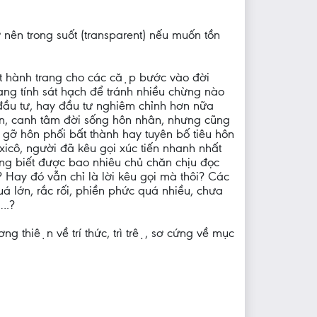
rở nên trong suốt (transparent) nếu muốn tồn
́t hành trang cho các cặp bước vào đời
tính sát hạch để tránh nhiều chừng nào
 đầu tư, hay đầu tư nghiêm chỉnh hơn nữa
hân, canh tâm đời sống hôn nhân, nhưng cũng
 gỡ hôn phối bất thành hay tuyên bố tiêu hôn
icô, người đã kêu gọi xúc tiến nhanh nhất
. Không biết được bao nhiêu chủ chăn chịu đọc
ay đó vẫn chỉ là lời kêu gọi mà thôi? Các
 lớn, rắc rối, phiền phức quá nhiều, chưa
g….?
 thiện về trí thức, trì trệ, sơ cứng về mục