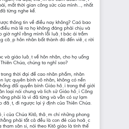
ái, mất thời gian công sức của mình…, nhất
đã từng nghe kể.
g được thông tin về điều nay không? Caó bao
iều mà lẽ ra họ không đáng phải chịu và
iờ nghĩ rằng mình lỗi luật bác ái trầm
hững cặp hôn nhân bất thành đó đến việc rời
ọc và giáo luật về hôn nhân, cho họ uống
i Thiên Chúa, chúng ta nghĩ sao?
trong thời đại đề cao nhân phẩm, nhân
ên lực quyên bính vô nhân, không có nền
́ng đối quyền bính Giáo hội trong thế giới
hân loại nói chung và lich sử Giáo hội Công
g phải là vì đã từng và vẫn có sự lạm
́p đặt, đi ngược lại ý định của Thiên Chúa.
 hội của Chúa Kitô, thậm chí những phong
hẳng phải tất cả đều là con đẻ của hoặc
tham sân si, nói theo Kitô giáo là tính thế