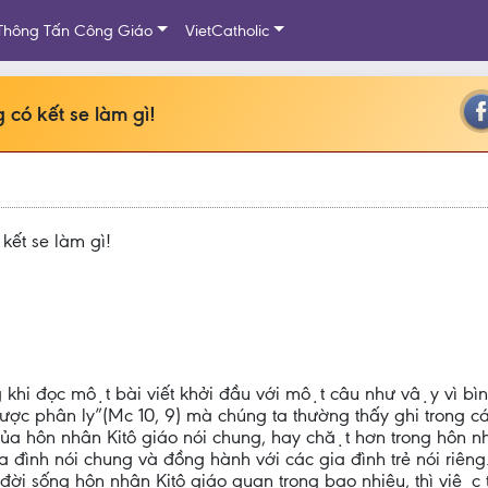
Thông Tấn Công Giáo
VietCatholic
có kết se làm gì!
ết se làm gì!
ng khi đọc một bài viết khởi đầu với một câu như vậy vì bi
 được phân ly”(Mc 10, 9) mà chúng ta thường thấy ghi trong ca
 ly của hôn nhân Kitô giáo nói chung, hay chặt hơn trong hôn n
̀nh nói chung và đồng hành với các gia đình trẻ nói riêng.
đời sống hôn nhân Kitô giáo quan trọng bao nhiêu, thì việc t