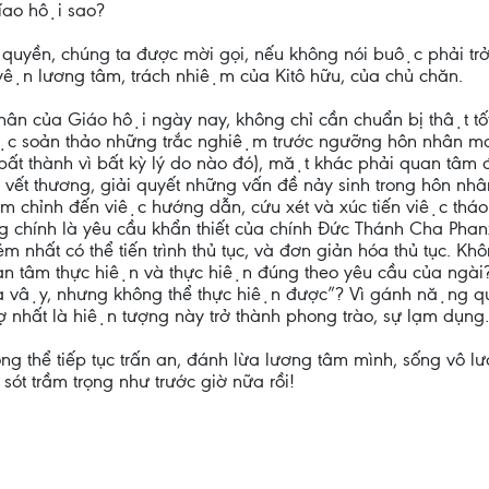
Gíao hội sao?
iáo quyền, chúng ta được mời gọi, nếu không nói buộc phải t
uyện lương tâm, trách nhiệm của Kitô hữu, của chủ chăn.
hân của Giáo hội ngày nay, không chỉ cần chuẩn bị thật tô
c soản thảo những trắc nghiệm trước ngưỡng hôn nhân mang 
t thành vì bất kỳ lý do nào đó), mặt khác phải quan tâm
 vết thương, giải quyết những vấn đề nảy sinh trong hôn n
̉nh đến việc hướng dẫn, cứu xét và xúc tiến việc tháo
chính là yêu cầu khẩn thiết của chính Đức Thánh Cha Phanx
ém nhất có thể tiến trình thủ tục, và đơn giản hóa thủ tục
n tâm thực hiện và thực hiện đúng theo yêu cầu của ngài? H
 là vậy, nhưng không thể thực hiện được”? Vì gánh nặng quá
sợ nhất là hiện tượng này trở thành phong trào, sự lạm dụn
g thể tiếp tục trấn an, đánh lừa lương tâm mình, sống vô lương
u sót trầm trọng như trước giờ nữa rồi!