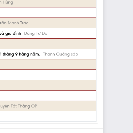
h Hùng
Trần Mạnh Trác
và gia đình
Đặng Tự Do
21 tháng 9 hàng năm.
Thanh Quảng sdb
uyễn Tất Thắng OP