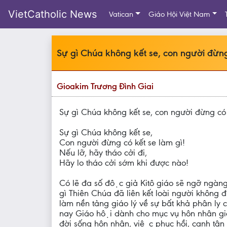
VietCatholic News
Vatican
Giáo Hội Việt Nam
Sự gì Chúa không kết se, con người đừng 
Gioakim Trương Đình Giai
Sự gì Chúa không kết se, con người đừng có k
Sự gì Chúa không kết se,
Con người đừng có kết se làm gì!
Nếu lỡ, hãy tháo cởi đi,
Hãy lo tháo cởi sớm khi được nào!
Có lẽ đa số độc giả Kitô giáo sẽ ngỡ ngà
gì Thiên Chúa đã liên kết loài người không
làm nền tảng giáo lý về sự bất khả phân
nay Giáo hội dành cho mục vụ hôn nhân gia đi
đời sống hôn nhân, việc phục hồi, canh tân 