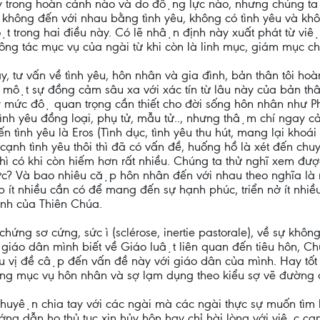
̀y trong hoàn cảnh nào và do động lực nào, nhưng chúng ta c
 không đến với nhau bằng tình yêu, không có tình yêu và không 
trong hai điều này. Có lẽ nhận định này xuất phát từ viê
 công tác mục vụ của ngài từ khi còn là linh mục, giám mụ
y, tư vấn về tình yêu, hôn nhân và gia đình, bản thân tôi hoàn
đó một sự đồng cảm sâu xa với xác tín từ lâu này của bản
y mức độ quan trọng cần thiết cho đời sống hôn nhân như Ph
Tình yêu đồng loại, phụ tử, mẫu tử.., nhưng thậm chí ngay
́n tình yêu là Eros (Tình dục, tình yêu thu hút, mang lại khoá
 cạnh tình yêu thôi thì đã có vấn đề, huống hồ là xét đến
thì có khi còn hiếm hơn rất nhiều. Chúng ta thử nghĩ xem
hực? Và bao nhiêu cặp hôn nhân đến với nhau theo nghĩa là n
p ít nhiều cần có để mang đến sự hạnh phúc, triển nở ít nh
̣nh của Thiên Chúa.
hứng sơ cứng, sức ì (sclérose, inertie pastorale), về sự không
giáo dân mình biết về Giáo luật liên quan đến tiêu hôn, Chu
u vị đề cập đến vấn đề này với giáo dân của mình. Hay tô
 trong mục vụ hôn nhân và sợ lạm dụng theo kiểu sợ vẽ đườn
chuyện chia tay với các ngài mà các ngài thực sự muốn ti
 hướng dẫn họ thủ tục xin hủy hôn hay chỉ hài lòng với việ