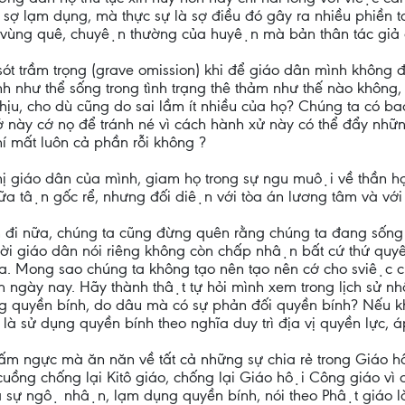
 lạm dụng, mà thực sự là sợ điều đó gây ra nhiều phiền to
ng vùng quê, chuyện thường của huyện mà bản thân tác giả 
u sót trầm trọng (grave omission) khi để giáo dân mình khôn
 như thể sống trong tình trạng thê thảm như thế nào không, đ
̣u, cho dù cũng do sai lầm ít nhiều của họ? Chúng ta có bao g
 này cớ nọ để tránh né vì cách hành xử này có thể đẩy n
́ mất luôn cả phần rỗi không ?
mị giáo dân của mình, giam họ trong sự ngu muội về thần h
̃a tận gốc rể, nhưng đối diện với tòa án lương tâm và vớ
đi nữa, chúng ta cũng đừng quên rằng chúng ta đang sống 
ời giáo dân nói riêng không còn chấp nhận bất cứ thứ quy
nữa. Mong sao chúng ta không tạo nên tạo nên cớ cho sviệc chô
nh ngày nay. Hãy thành thật tự hỏi mình xem trong lịch sử n
 quyền bính, do dâu mà có sự phản đối quyền bính? Nếu khôn
̀ sử dụng quyền bính theo nghĩa duy trì địa vị quyền lực, a
 đấm ngực mà ăn năn về tất cả những sự chia rẻ trong Giáo
uồng chống lại Kitô giáo, chống lại Giáo hội Công giáo vì c
a sự ngộ nhận, lạm dụng quyền bính, nói theo Phật giáo là 