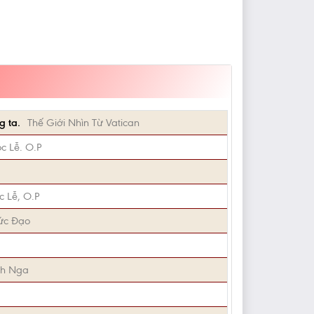
g ta.
Thế Giới Nhìn Từ Vatican
c Lễ. O.P
c Lễ, O.P
ức Đạo
nh Nga