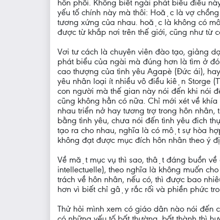
hôn phối. Không biết ngài phát biểu điều na
yếu tố chính này mà thôi: Hoặc là vợ chồng
tương xứng của nhau. hoặc là không có một 
được từ khắp nơi trên thế giới, cũng như từ
Vơi tư cách là chuyên viên đào tạo, giảng dạ
phát biểu của ngài mà đúng hơn là tìm ở 
cao thượng của tình yêu Agapè (Đức ái), ha
yêu nhân loại ít nhiều vô điều kiện Storge (
con người mà thế gian này nói đến khi nói đê
cũng không hẳn có nữa. Chỉ mới xét về khía
nhau triển nở hay tương trợ trong hôn nhân, 
bằng tình yêu, chưa nói đến tình yêu đich t
tạo ra cho nhau, nghĩa là có một sự hòa hợ
không đạt được mục đích hôn nhân theo ý đi
Về mặt mục vụ thì sao, thật đáng buồn về c
intellectuelle), theo nghĩa là không muốn cho 
trách về hôn nhân, nếu có, thì được bao nhiê
hơn vì biết chỉ gậy rắc rối và phiền phức
Thử hỏi mình xem có giáo dân nào nói đến 
có những yếu tố bất thường, bất thành thì