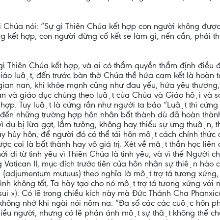
̀i Chúa nói: “Sự gì Thiên Chúa kết hợp con người không được 
 kết hợp, con người đừng cố kết se làm gì, nến cần, phải t
̣ gì Thiên Chúa kết hợp, và ai có thẩm quyền thẩm định điều 
́o luật, đến trước bàn thờ Chúa thề hứa cam kết là hoàn 
c gian nan, khi khỏe mạnh cũng như đau yếu, hứa yêu thương, 
n và giáo dục chúng theo luật của Chúa và Giáo hội và 
t hợp. Tuy luật là cứng rắn như người ta bảo “Luật thì cứn
n những trường hợp hôn nhân bất thành dù đã hoàn thành mọi
dụ bị lừa gạt, lầm tưởng, không hay thiếu sự ưng thuận, thi
hay hủy hôn, để người đó có thể tái hôn một cách chính thức c
được coi là bất thành hay vô giá trị. Xét về mặt thần học l
̉i đi từ tình yêu vì Thiên Chúa là tình yêu, và vì thế Người c
̀ng Vatican II, mục đích trước tiên của hôn nhân sự thiện ha
nhau (adjumentum mutuus) theo nghĩa là một trợ tá tương xứn
nh không tốt, Ta hãy tạo cho nó một trợ tá tương xứng với 
»). Có lẽ trong chiều kích này mà Đức Thánh Cha Phanxicô
 không nhớ khi ngài nói nôm na: “Đa số các các cuộc hôn phố
iều người, nhưng có lẽ phản ánh một sự thật không thể chố