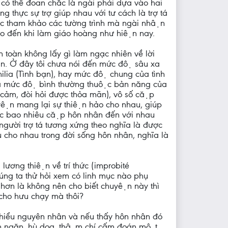
ó thể đoan chắc là ngài phải dựa vào hai
thực sự trợ giúp nhau với tư cách là trợ tá
̣c tham khảo các tường trình mà ngài nhận
c cho đến khi làm giáo hoàng như hiện nay.
 toàn không lấy gì làm ngạc nhiên về lời
 thân. Ở đây tôi chưa nói đến mức độ sâu xa
ilia (Tình bạn), hay mức độ chung của tình
 cả mức độ bình thường thuộc bản năng của
i cảm, đòi hỏi được thỏa mãn), vô số cặp
 chuyện mang lại sự thiện hảo cho nhau, giúp
 được bao nhiêu cặp hôn nhân đến với nhau
gười trợ tá tương xứng theo nghĩa là được
iều cho nhau trong đời sống hôn nhân, nghĩa là
 lương thiện về trí thức (improbité
́ng ta thử hỏi xem có linh mục nào phụ
́t hơn là không nên cho biết chuyện này thì
g cho hưu chạy mà thôi?
̀m hiểu nguyên nhân và nếu thấy hôn nhân đó
c can ngăn, hù dọa, thậm chí cấm đoán một