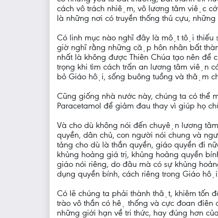
cách vô trách nhiệm, vô lương tâm việc cớ sợ
là những nơi có truyền thống thủ cựu, nhữ
Có linh mục nào nghĩ đây là một tội thiế
giờ nghĩ rằng những cặp hôn nhân bất thành
nhất là không được Thiên Chúa tạo nên để chi
trọng khi tìm cách trấn an lương tâm viện cớ
bỏ Giáo hội, sống buông tuồng và thậm chi
Cũng giống nhà nước này, chúng ta có thể 
Paracetamol để giảm đau thay vì giúp họ chư
Và cho dù không nói đến chuyện lương tâm 
quyền, dân chủ, con người nói chung và ngư
tảng cho dù là thần quyền, giáo quyền đi 
khủng hoảng giá trị, khủng hoảng quyền bí
giáo nói riêng, do đâu mà có sự khủng hoảng
dụng quyền bính, cách riêng trong Giáo hội la
Có lẽ chúng ta phải thành thật, khiêm tốn
trào vô thần có hệ thống và cực đoan điên c
những giới hạn về tri thức, hay đúng hơn củ