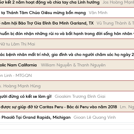
Sơ kết 2 năm hoạt động và chia tay cha Linh hướng
Jos Hoàng Mạn
ạt tạ Thánh Tâm Chúa Giêsu mừng bổn mạng
Văn Minh
 năm hội Bảo Trợ Gia Đình Đa Minh Garland, TX
Vũ Trung Thành & 
huẩn bị đón nhận những rủi ro và bất hạnh trong đời sống hôn nhân 
Nữ tu Lâm Thị Mai
ác bệnh nhân mất trí nhớ, gia đình và cho người chăm sóc họ ngày 
holic Nam California
William Nguyễn & Thanh Nguyên
ền Linh - MTGQN
s. Hoàng Mạnh Hùng
ời đừng có kết se làm gì!
Gioakim Trương Đình Giai
được sự giúp đỡ từ Caritas Peru - Bác ái Peru vào năm 2018
Lm. Ng
Phaolô Tại Grand Rapids, Michigan
Gioan Lê Quang Vinh