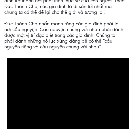
đình trở thành nơi phát triển thực sự của con người. Theo
Đức Thánh Cha, các gia đình là di sản tốt nhất mà
chúng ta có thể để lại cho thế giới và tương lai.
Đức Thánh Cha nhấn mạnh rằng các gia đình phải là
nơi cầu nguyện. Cầu nguyện chung với nhau phải dành
được một vị trí đặc biệt trong các gia đình. Chúng ta
phải dành những nỗ lực xứng đáng để có thể “cầu
nguyện riêng và cầu nguyện chung với nhau”.