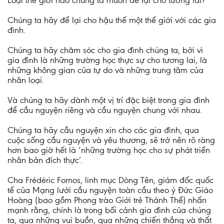
Loại thế giới nào chúng ta muốn để lại cho tương lai?
Chúng ta hãy để lại cho hậu thế một thế giới với các gia
đình.
Chúng ta hãy chăm sóc cho gia đình chúng ta, bởi vì
gia đình là những trường học thực sự cho tương lai, là
những không gian của tự do và những trung tâm của
nhân loại.
Và chúng ta hãy dành một vị trí đặc biệt trong gia đình
để cầu nguyện riêng và cầu nguyện chung với nhau.
Chúng ta hãy cầu nguyện xin cho các gia đình, qua
cuộc sống cầu nguyện và yêu thương, sẽ trở nên rõ ràng
hơn bao giờ hết là ‘những trường học cho sự phát triển
nhân bản đích thực’.
Cha Frédéric Fornos, linh mục Dòng Tên, giám đốc quốc
tế của Mạng lưới cầu nguyện toàn cầu theo ý Đức Giáo
Hoàng (bao gồm Phong trào Giới trẻ Thánh Thể) nhấn
mạnh rằng, chính là trong bối cảnh gia đình của chúng
ta, qua những vui buồn, qua những chiến thắng và thất