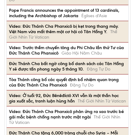
Pope Francis announces the appointment of 13 cardinals,
including the Archbishop of Jakarta
Églises d'Asie
Video: Đức Thánh Cha Phanxicô bị kẹt trong thang máy.
Việt Nam vừa mất thêm một cơ hội có Tân Hồng Y.
Thế
Giới Nhìn Từ Vatican
Video: Trước thềm chuyến tông du Phi Châu lần thứ Tư của
Đức Thánh Cha Phanxicô
Giáo Hội Năm Châu
Đức Thánh Cha bất ngờ công bố danh sách các Tân Hồng
Y sẽ được tấn phong ngày 5 tháng 10.
Đặng Tự Do
Tòa Thánh công bố các quyết định bổ nhiệm quan trọng
của Đức Thánh Cha Phanxicô
Đặng Tự Do
Video: Ở tuổi 92, Đức Bênêđíctô XVI vẫn là một thần học
gia xuất sắc, tranh luận hùng hồn
Thế Giới Nhìn Từ Vatican
Video: Đức Thánh Cha Phanxicô phản ứng ra sao trước bé
gái mắc bệnh chống nạnh trước mặt ngài
Thế Giới Nhìn
Từ Vatican
Đức Thánh Cha tặng 6,000 tràng chuỗi cho Syria – Mỗi