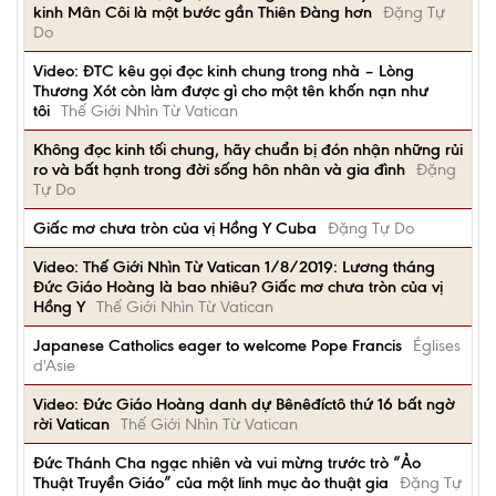
kinh Mân Côi là một bước gần Thiên Đàng hơn
Đặng Tự
Do
Video: ĐTC kêu gọi đọc kinh chung trong nhà – Lòng
Thương Xót còn làm được gì cho một tên khốn nạn như
tôi
Thế Giới Nhìn Từ Vatican
Không đọc kinh tối chung, hãy chuẩn bị đón nhận những rủi
ro và bất hạnh trong đời sống hôn nhân và gia đình
Đặng
Tự Do
Giấc mơ chưa tròn của vị Hồng Y Cuba
Đặng Tự Do
Video: Thế Giới Nhìn Từ Vatican 1/8/2019: Lương tháng
Đức Giáo Hoàng là bao nhiêu? Giấc mơ chưa tròn của vị
Hồng Y
Thế Giới Nhìn Từ Vatican
Japanese Catholics eager to welcome Pope Francis
Églises
d'Asie
Video: Đức Giáo Hoàng danh dự Bênêđíctô thứ 16 bất ngờ
rời Vatican
Thế Giới Nhìn Từ Vatican
Đức Thánh Cha ngạc nhiên và vui mừng trước trò “Ảo
Thuật Truyền Giáo” của một linh mục ảo thuật gia
Đặng Tự