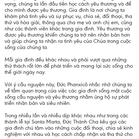
vọng, chúng ta lần đầu tiên học cách yêu thương và để
cho mình được yêu thương. Gia đình là nơi chúng ta
khám phá tình yêu và sự phục vụ, chia sẻ, đối thoại, tha
thứ và hòa giải, thông qua cha mẹ và anh chị em, cũng
như các thành viên khác trong gia đình. Yêu thương và
được yêu thương khiến chúng ta trở nên nhân bản hơn
và giúp chúng ta nhận ra tình yêu của Chúa trong cuộc
sống của chúng ta.
Mỗi gia đình đều khác nhau và phải vượt qua những
thử thách rất lớn để phát triển và mang lại sức sống cho
thế giới ngày nay.
Với ý cầu nguyện này, Đức Phanxicô nhắc nhở chúng ta
về tầm quan trọng của việc các gia đình sống một cuộc
sống cầu nguyện và yêu thương nhằm ủng hộ sự phát
triển nhân bản và siêu nhiên.
Trong nhiều lần và nhiều dịp khác nhau như trong các
thánh lễ tại Santa Marta, Đức Thánh Cha kêu gọi các
gia đình chú tâm vào những cuộc đối thoại, chia sẻ kinh
nghiệm với nhau và học cách chấp nhận và tha thứ cho