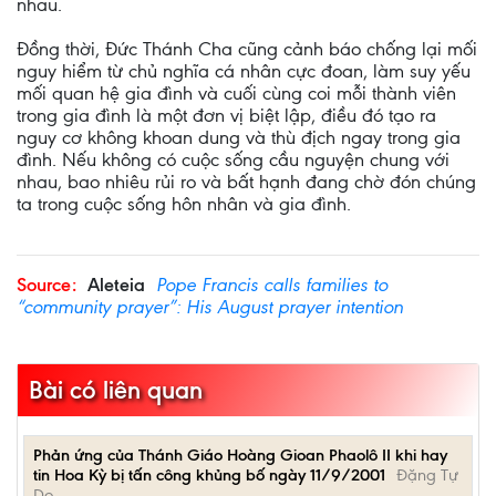
nhau.
Đồng thời, Đức Thánh Cha cũng cảnh báo chống lại mối
nguy hiểm từ chủ nghĩa cá nhân cực đoan, làm suy yếu
mối quan hệ gia đình và cuối cùng coi mỗi thành viên
trong gia đình là một đơn vị biệt lập, điều đó tạo ra
nguy cơ không khoan dung và thù địch ngay trong gia
đình. Nếu không có cuộc sống cầu nguyện chung với
nhau, bao nhiêu rủi ro và bất hạnh đang chờ đón chúng
ta trong cuộc sống hôn nhân và gia đình.
Source:
Aleteia
Pope Francis calls families to
“community prayer”: His August prayer intention
Bài có liên quan
Phản ứng của Thánh Giáo Hoàng Gioan Phaolô II khi hay
tin Hoa Kỳ bị tấn công khủng bố ngày 11/9/2001
Đặng Tự
Do