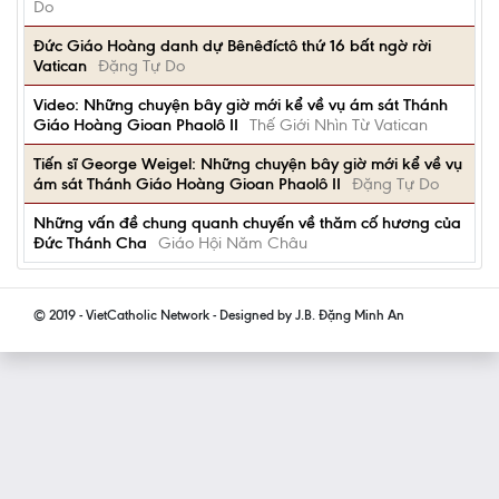
Do
Đức Giáo Hoàng danh dự Bênêđíctô thứ 16 bất ngờ rời
Vatican
Đặng Tự Do
Video: Những chuyện bây giờ mới kể về vụ ám sát Thánh
Giáo Hoàng Gioan Phaolô II
Thế Giới Nhìn Từ Vatican
Tiến sĩ George Weigel: Những chuyện bây giờ mới kể về vụ
ám sát Thánh Giáo Hoàng Gioan Phaolô II
Đặng Tự Do
Những vấn đề chung quanh chuyến về thăm cố hương của
Đức Thánh Cha
Giáo Hội Năm Châu
© 2019 - VietCatholic Network - Designed by J.B. Đặng Minh An