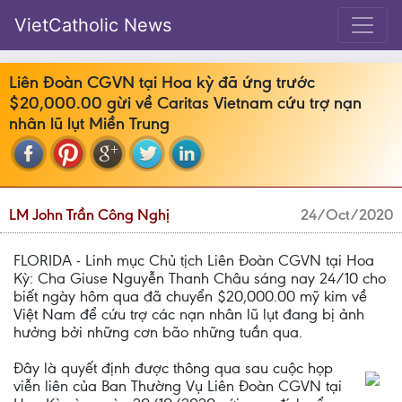
VietCatholic News
Liên Đoàn CGVN tại Hoa kỳ đã ứng trước
$20,000.00 gừi về Caritas Vietnam cứu trợ nạn
nhân lũ lụt Miền Trung
LM John Trần Công Nghị
24/Oct/2020
FLORIDA - Linh mục Chủ tịch Liên Đoàn CGVN tại Hoa
Kỳ: Cha Giuse Nguyễn Thanh Châu sáng nay 24/10 cho
biết ngày hôm qua đã chuyển $20,000.00 mỹ kim về
Việt Nam để cứu trợ các nạn nhân lũ lụt đang bị ảnh
hưởng bởi những cơn bão những tuần qua.
Đây là quyết định được thông qua sau cuộc họp
viễn liên của Ban Thường Vụ Liên Đoàn CGVN tại