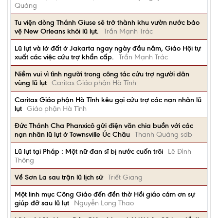
Quảng
Tu viện dòng Thánh Giuse sẽ trở thành khu vườn nước bảo
vệ New Orleans khỏi lũ lụt.
Trần Mạnh Trác
Lũ lụt và lở đất ở Jakarta ngay ngày đầu năm, Giáo Hội tự
xuất các việc cứu trợ khẩn cấp.
Trần Mạnh Trác
Niềm vui vì tình người trong công tác cứu trợ người dân
vùng lũ lụt
Caritas Giáo phận Hà Tĩnh
Caritas Giáo phận Hà Tĩnh kêu gọi cứu trợ các nạn nhân lũ
lụt
Giáo phận Hà Tĩnh
Đức Thánh Cha Phanxicô gửi điện văn chia buồn với các
nạn nhân lũ lụt ở Townsville Úc Châu
Thanh Quảng sdb
Lũ lụt tại Pháp : Một nữ đan sĩ bị nước cuốn trôi
Lê Đình
Thông
Về Sơn La sau trận lũ lịch sử
Triết Giang
Một linh mục Công Giáo đến đền thờ Hồi giáo cám ơn sự
giúp đỡ sau lũ lụt
Nguyễn Long Thao