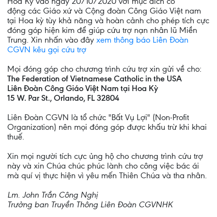
Hoa Kỳ vào ngày 20/10/2020 với mục đích cổ
động các Giáo xứ và Cộng đoàn Công Giáo Việt nam
tại Hoa kỳ tùy khả năng và hoàn cảnh cho phép tích cực
đóng góp hiện kim để giúp cứu trợ nạn nhân lũ Miền
Trung. Xin nhấn vào đây
xem thông báo Liên Đoàn
CGVN kêu gọi cứu trợ
Mọi đóng góp cho chương trình cứu trợ xin gửi về cho:
The Federation of Vietnamese Catholic in the USA
Liên Đoàn Công Giáo Việt Nam tại Hoa Kỳ
15 W. Par St., Orlando, FL 32804
Liên Đoàn CGVN là tổ chức "Bất Vụ Lợi" (Non-Profit
Organization) nên mọi đóng góp được khấu trừ khi khai
thuế.
Xin mọi người tích cực ủng hộ cho chương trình cứu trợ
này và xin Chúa chúc phúc lành cho công việc bác ái
mà quí vị thực hiện vì yêu mến Thiên Chúa và tha nhân.
Lm. John Trần Công Nghị
Trưởng ban Truyền Thông Liên Đoàn CGVNHK