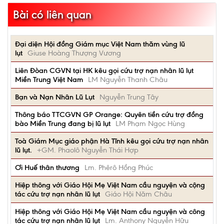
Bài có liên quan
Đại diện Hội đồng Giám mục Việt Nam thăm vùng lũ
lụt
Giuse Hoàng Thượng Vương
Liên Đòan CGVN tại HK kêu gọi cứu trợ nạn nhân lũ lụt
Miền Trung Việt Nam
LM Nguyễn Thanh Châu
Bạn và Nạn Nhân Lũ Lụt
Nguyễn Trung Tây
Thông báo TTCGVN GP Orange: Quyên tiền cứu trợ đồng
bào Miền Trung đang bị lũ lụt
LM Phạm Ngọc Hùng
Toà Giám Mục giáo phận Hà Tĩnh kêu gọi cứu trợ nạn nhân
lũ lụt.
+GM. Phaolô Nguyễn Thái Hợp
Ơi Huế thân thương
Lm. Phêrô Hồng Phúc
Hiệp thông với Giáo Hội Mẹ Việt Nam cầu nguyện và cộng
tác cứu trợ nạn nhân lũ lụt
Giáo Hội Năm Châu
Hiệp thông với Giáo Hội Mẹ Việt Nam cầu nguyện và công
tác cứu trợ nạn nhân lũ lụt
Lm. Anthony Nguyễn Hữu