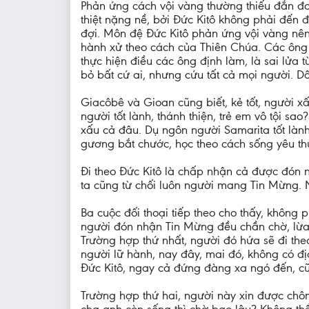
Phản ứng cách vội vàng thường thiếu đắn đo,
thiệt nặng nề, bởi Đức Kitô không phải đến
đợi. Môn đệ Đức Kitô phản ứng vội vàng nên
hành xử theo cách của Thiên Chúa. Các ông 
thực hiện điều các ông định làm, là sai lửa t
bỏ bất cứ ai, nhưng cứu tất cả mọi người. 
Giacôbê và Gioan cũng biết, kẻ tốt, người xấ
người tốt lành, thánh thiện, trẻ em vô tội s
xấu cả đâu. Dụ ngôn người Samarita tốt lành
gương bắt chước, học theo cách sống yêu thư
Đi theo Đức Kitô là chấp nhận cả được đón 
ta cũng từ chối luôn người mang Tin Mừng.
Ba cuộc đối thoại tiếp theo cho thấy, khôn
người đón nhận Tin Mừng đều chần chờ, lừa 
Trường hợp thứ nhất, người đó hứa sẽ đi theo
người lữ hành, nay đây, mai đó, không có đị
Đức Kitô, ngay cả đứng đàng xa ngó đến, c
Trường hợp thứ hai, người này xin được chôn