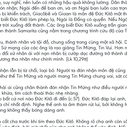
 suy nghĩ, nên luôn có những hậu quả không lường. Dân thàn
 đón nhận; Ngài đến để ban ơn, và ơn Ngài ban luôn cao trọ
 bị khiển trách, Giacôbê và Gioan là môn đệ Đức Kitô một t
biết Đức Kitô làm phép lạ, Ngài là Đấng có quyền. Nếu Ng
ừ trời xuống đốt thành. Các ông biết Đức Kitô xuống trần gian
Dân thành Samarita cũng nằm trong chương trình cứu độ của 
u, thánh nhân và tội đồ, chung sống trong cùng một xã hội. D
ao? Sứ mạng của các ông là rao giảng Tin Mừng, Tin Vui. Hơn
 đối xử nhân ái với nạn nhân bị cướp dọc đường trở thành d
ơng tha nhân như chính mình. (Lk 10,29tt)
nhận lẫn bị từ chối, loại bỏ. Người ta đón nhận môn đệ cũn
 Như thế Tin Mừng và người mang Tin Mừng chung vai, sát c
g phải ai cũng chân thành đón nhận Tin Mừng như điều ngườ
khứa, tìm cách thoái thác nhẹ nhàng.
 bất cứ nơi nào Đức Kitô đi đến (c.57). Đức Kitô đáp lại an
a chỉ nhất định. Nghe thế anh ta âm thàm rút lui, bởi không
ũng không thấy bóng dáng anh.
 cất cha trước khi tim theo Đức Kitô. Không rõ cha anh còn 