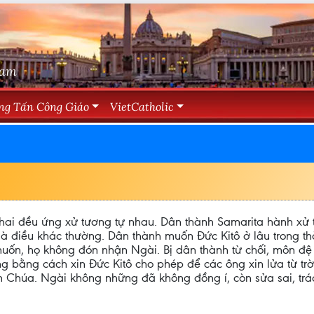
Nam
ng Tấn Công Giáo
VietCatholic
hai đều ứng xử tương tự nhau. Dân thành Samarita hành xử t
 là điều khác thường. Dân thành muốn Đức Kitô ở lâu trong t
uốn, họ không đón nhận Ngài. Bị dân thành từ chối, môn đệ
 bằng cách xin Đức Kitô cho phép để các ông xin lửa từ trờ
ên Chúa. Ngài không những đã không đồng í, còn sửa sai, tr