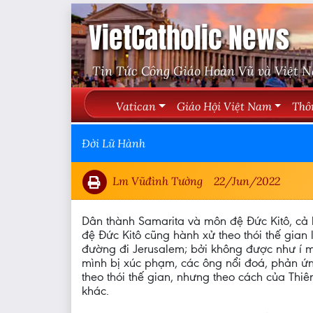
VietCatholic News
Tin Tức Công Giáo Hoàn Vũ và Việt 
Vatican
Giáo Hội Việt Nam
Thô
Đời Lữ Hành
Lm Vũđình Tường
22/Jun/2022
Dân thành Samarita và môn đệ Đức Kitô, cả 
đệ Đức Kitô cũng hành xử theo thói thế gian
đường đi Jerusalem; bởi không được như í m
mình bị xúc phạm, các ông nổi đoá, phản ứng
theo thói thế gian, nhưng theo cách của Thi
khác.