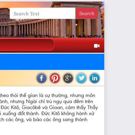
Search
heo thói thế gian là sự thường, nhưng môn
hành, nhưng Ngài chỉ trú ngụ qua đêm trên
 Đức Kitô, Giacôbê và Gioan, cảm thấy Thầy
i xuống đốt thành. Đức Kitô không hành xử
ách các ông, và bảo các ông sang thành