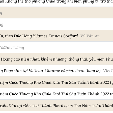
i Không thể thờ phượng Chúa trong khi biến phụng vụ trở thà
g
ng
ụ, theo Đức Hồng Y James Francis Stafford
Vũ Văn An
Vũđình Tường
o Hoàng cao niên nhất, khiêm nhường, thông thái, yêu mến Ph
g Phục sinh tại Vatican. Ukraine cử phái đoàn tham dự
Viet
niệm Cuộc Thương Khó Chúa Kitô Thứ Sáu Tuần Thánh 2022 tạ
niệm Cuộc Thương Khó Chúa Kitô Thứ Sáu Tuần Thánh 2022 t
uyền Dầu tại Đền Thờ Thánh Phêrô ngày Thứ Năm Tuần Thán