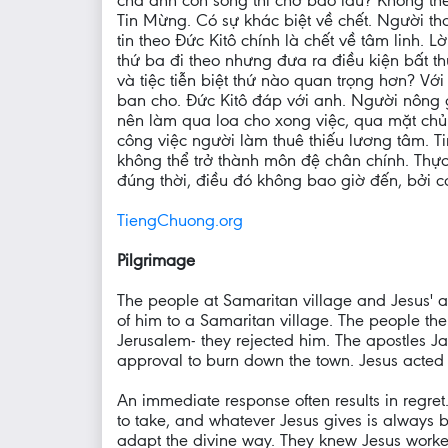
cha anh còn sống thì chờ bao lâu? Không thể
Tin Mừng. Có sự khác biệt về chết. Người than
tin theo Đức Kitô chính là chết về tâm linh. 
thứ ba đi theo nhưng đưa ra điều kiện bất thư
và tiệc tiễn biệt thứ nào quan trọng hơn? Với
ban cho. Đức Kitô đáp với anh. Người nông g
nên làm qua loa cho xong việc, qua mặt chủ 
công việc người làm thuê thiếu lương tâm. Tin
không thể trở thành môn đệ chân chính. Thực
đúng thời, điều đó không bao giờ đến, bởi c
TiengChuong.org
Pilgrimage
The people at Samaritan village and Jesus' a
of him to a Samaritan village. The people th
Jerusalem- they rejected him. The apostles Ja
approval to burn down the town. Jesus acted
An immediate response often results in regret
to take, and whatever Jesus gives is always
adapt the divine way. They knew Jesus worked