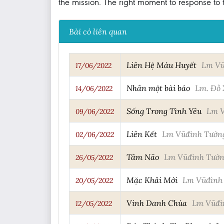
the mission. The right moment to response to t
Bài có liên quan
Liên Hệ Máu Huyết
Lm Vũ
17/06/2022
Nhân một bài báo
Lm. Đỗ 
14/06/2022
Sống Trong Tình Yêu
Lm V
09/06/2022
Liên Kết
Lm Vũđình Tườn
02/06/2022
Tâm Não
Lm Vũđình Tườ
26/05/2022
Mặc Khải Mới
Lm Vũđình
20/05/2022
Vinh Danh Chúa
Lm Vũđì
12/05/2022