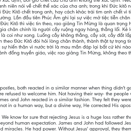
 xác định, bởi giờ chết của cha anh không thể xác định. Nếu
h niên nói về chết thể xác của cha anh; trong khi Đức kitô nó
Lời Đức Kitô chết trong anh, hay cách khác trái tim anh chết v
ờng. Lần đầu tiên Phúc Âm ghi lại sự việc mở tiệc tiễn chân t
 Đức Kitô thì việc tin theo, rao giảng Tin Mừng là quan trọng 
ia chân chính là người cầy ruộng ngay hàng, thẳng lối. Kẻ 
là coi như xong. Luống cầy không thẳng, cầy sót, cầy đất l
 theo Đức Kitô đòi hỏi lòng chân thành, thành thật tự trọng t
 sự hiến thân vì nước trời là mau mắn đáp lại bất cứ khi nào
ánh đồng truyền giáo, việc rao giảng Tin Mừng, không theo th
postles, both reacted in a similar manner when thing didn't g
ere refused to welcome him. Not having their way- the people 
mes and John reacted in a similar fashion. They felt they we
 not in a human way, but a divine way, He corrected His apo
. We know for sure that rejecting Jesus is a huge loss rather 
 beyond human expectation. James and John had followed Jesu
 miracles. He had power. Without Jesus' approval, they themse