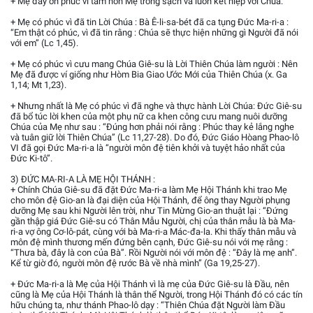
+ Mẹ đầy ơn phúc vì tâm hồn Mẹ trong sạch và luôn kết hiệp với Chúa.
+ Mẹ có phúc vì đã tin Lời Chúa : Bà Ê-li-sa-bét đã ca tụng Đức Ma-ri-a :
“Em thật có phúc, vì đã tin rằng : Chúa sẽ thực hiện những gì Người đã nói
với em” (Lc 1,45).
+ Mẹ có phúc vì cưu mang Chúa Giê-su là Lời Thiên Chúa làm người : Nên
Mẹ đã được ví giống như Hòm Bia Giao Ước Mới của Thiên Chúa (x. Ga
1,14; Mt 1,23).
+ Nhưng nhất là Mẹ có phúc vì đã nghe và thực hành Lời Chúa: Đức Giê-su
đã bổ túc lời khen của một phụ nữ ca khen công cưu mang nuôi dưỡng
Chúa của Mẹ như sau : “Đúng hơn phải nói rằng : Phúc thay kẻ lắng nghe
và tuân giữ lời Thiên Chúa” (Lc 11,27-28). Do đó, Đức Giáo Hòang Phao-lô
VI đã gọi Đức Ma-ri-a là “người môn đệ tiên khởi và tuyệt hảo nhất của
Đức Ki-tô”.
3) ĐỨC MA-RI-A LÀ MẸ HỘI THÁNH :
+ Chính Chúa Giê-su đã đặt Đức Ma-ri-a làm Mẹ Hội Thánh khi trao Mẹ
cho môn đệ Gio-an là đại diện của Hội Thánh, để ông thay Người phụng
dưỡng Mẹ sau khi Người lên trời, như Tin Mừng Gio-an thuật lại : “Đứng
gần thập giá Đức Giê-su có Thân Mẫu Người, chị của thân mẫu là bà Ma-
ri-a vợ ông Cơ-lô-pát, cùng với bà Ma-ri-a Mác-đa-la. Khi thấy thân mẫu và
môn đệ mình thương mến đứng bên cạnh, Đức Giê-su nói với mẹ rằng :
“Thưa bà, đây là con của Bà”. Rồi Người nói với môn đệ : “Đây là mẹ anh”.
Kể từ giờ đó, người môn đệ rước Bà về nhà mình” (Ga 19,25-27).
+ Đức Ma-ri-a là Mẹ của Hội Thánh vì là mẹ của Đức Giê-su là Đầu, nên
cũng là Mẹ của Hội Thánh là thân thể Người, trong Hội Thánh đó có các tín
hữu chúng ta, như thánh Phao-lô dạy : “Thiên Chúa đặt Người làm Đầu