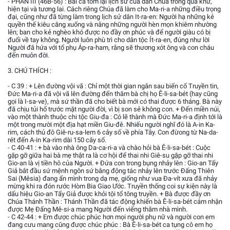
- PHẦN III (46B-56) : Bài ca tóm lại lịch sử của dân Chúa trong quá khứ,
hiện tại và tương lai. Cách riêng Chúa đã làm cho Ma-ri-a những điều trọng
đại, cũng như đã từng làm trong lịch sử dân It-ra-en: Người hạ những kẻ
quyền thế kiêu căng xuống và nâng những người hèn mọn khiêm nhường
lên; ban cho kẻ nghèo khó được no đầy ơn phúc và để người giàu có bị
đuổi về tay không. Người luôn phù trì cho dân tộc Ít-ra-en, đúng như lời
Người đã hứa với tổ phụ Áp-ra-ham, rằng sẽ thương xót ông và con cháu
đến muôn đời.
3. CHÚ THÍCH :
- C 39 : + Lên đường vội vã : Chỉ một thời gian ngắn sau biến cố Truyền tin,
Đức Ma-ri-a đã vội vã lên đường đến thăm bà chị họ Ê-li-sa-bét (hay cũng
gọi là I-sa-ve), mà sứ thần đã cho biết bà mới có thai được 6 tháng. Bà này
đã chịu tủi hổ trước mặt người đời, vì bị son sẻ không con. + Đến miền núi,
vào một thành thuộc chi tộc Giu-đa : Có lẽ thành mà Đức Ma-ri-a định tới là
một trong mười một địa hạt miền Giu-đê. Nhiếu người nghĩ đó là A-in Ka-
rim, cách thủ đô Giê-ru-sa-lem 6 cây số về phía Tây. Con đừong từ Na-da-
rét đến A-in Ka-rim dài 150 cây số.
- C 40-41 : + bà vào nhà ông Da-ca-ri-a và chào hỏi bà Ê-li-sa-bét : Cuộc
gặp gỡ giữa hai bà mẹ thật ra là cơ hội để thai nhi Giê-su gặp gỡ thai nhi
Gio-an là vị tiền hô của Người. + Đứa con trong bụng nhảy lên : Gio-an Tẩy
Giả bắt đầu sứ mệnh ngôn sứ bằng động tác nhảy lên trước Đấng Thiên
Sai (Mêsia) đang ẩn mình trong dạ mẹ, giống như vua Đa-vít xưa đã nhảy
mừng khi ra đón rước Hòm Bia Giao Ước. Truyền thống coi sự kiện này là
dấu hiệu Gio-an Tẩy Giả được khỏi tội tổ tông truyền. + Bà được đầy ơn
Chúa Thánh Thần : Thánh Thần đã tác động khiến bà Ê-li-sa-bét cảm nhận
được Mẹ Đấng Mê-si-a mang Người đến viếng thăm nhà mình.
- C 42-44 : + Em được chúc phúc hơn mọi người phụ nữ và người con em
đang cưu mang cũng được chúc phúc : Bà Ê-li-sa-bét ca tụng cô em họ