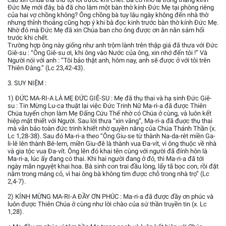
Đức Mẹ mới đây, bà đã cho làm một bàn thờ kính Đức Mẹ tại phòng riêng
của hai vợ chồng không? Ông chồng bà tuy lâu ngày không đến nhà thờ
nhưng thỉnh thoảng cũng hợp ý khi bà đọc kinh trước bàn thờ kính Đức Mẹ.
Nhờ đó mà Đức Mẹ đã xin Chúa ban cho ông được ơn ăn năn sám hối
trước khi chết.
Trường hợp ông này giống như anh trộm lành trên thập giá đã thưa với Đức
Giê-su : “Ông Giê-su ơi, khi ông vào Nước của ông, xin nhớ đến tôi !” Và
Người nói với anh : “Tôi bảo thật anh, hôm nay, anh sẽ được ở với tôi trên
Thiên Đàng.” (Lc 23,42-43).
3. SUY NIỆM :
1) ĐỨC MA-RI-A LÀ MẸ ĐỨC GIÊ-SU : Mẹ đã thụ thai và hạ sinh Đức Giê-
su : Tin Mừng Lu-ca thuật lại việc Đức Trinh Nữ Ma-ri-a đã được Thiên
Chúa tuyển chọn làm Mẹ Đấng Cứu Thế nhờ có Chúa ở cùng, và luôn kết
hiệp mật thiết với Người. Sau lời thưa “xin vâng”, Ma-ri-a đã đuợc thụ thai
mà vẫn bảo toàn đức trinh khiết nhờ quyền năng của Chúa Thánh Thần (x.
Lc 1,28-38). Sau đó Ma-ri-a theo “Ông Giu-se từ thành Na-da-rét miền Ga-
li-lê lên thành Bê-lem, miền Giu-đê là thành vua Đa-vít, vì ông thuộc về nhà
và gia tộc vua Đa-vít. Ông lên đó khai tên cùng với người đã đính hôn là
Ma-ri-a, lúc ấy đang có thai. Khi hai người đang ở đó, thì Ma-ri-a đã tới
ngày mãn nguyệt khai hoa. Bà sinh con trai đầu lòng, lấy tã bọc con, rồi đặt
nằm trong máng cỏ, vì hai ông bà không tìm được chỗ trong nhà trọ” (Lc
2,4-7).
2) KÍNH MỪNG MA-RI-A ĐẦY ƠN PHÚC : Ma-ri-a đã được đầy ơn phúc và
luôn được Thiên Chúa ở cùng như lời chào của sứ thần truyền tin (x. Lc
1,28).