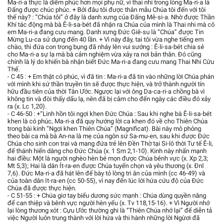
Ma-ri-a thực là diễm phúc hơn mọi phụ nữ, vì thai nhi trong lòng Ma-ri-a là
Đấng được chúc phúc. + Bởi đâu tôi được thân mẫu Chúa tôi đến với tôi
thế này? : “Chúa tôi” ở đây là danh xưng của Đấng Mê-si-a. Nhờ được Thần
Khí tác động mà bà Ê-li-sa-bét đã nhận ra Chúa của mình là Thai nhi mà cô
em Ma-ri-a đang cưu mang. Danh xưng Đức Giê-su là “Chúa” được Tin
Mừng Lu-ca sử dụng đến 40 lần. + Vì này đây, tai tôi vừa nghe tiếng em
chào, thì đứa con trong bụng đã nhảy lên vui sướng : Ê-li-sa-bét chia sẻ
cho Ma-ri-a sự lạ mà bà cảm nghiệm vừa xảy ra nơi bản thân. Đó cũng
chính là lý do khiến bà nhận biết Đức Ma-ri-a đang cưu mang Thai Nhi Cứu
Thế.
- C 45 : + Em thật có phúc, vì đã tin : Ma-ri-a đã tin vào những lời Chúa phán
với mình khi sứ thần truyền tin sẽ được thực hiện, và trở thành người tín
hữu đầu tiên của thời Tân Ước. Ngược lại với ông Da-ca-ri-a chồng bà vì
không tin và đòi thấy dấu lạ, nên đã bị câm cho đến ngày các điều đó xảy
ra (x. Lc 1,20).
- C 46-50 : +“Linh hồn tôi ngợi khen Đức Chúa : Sau khi nghe bà Ê-li-sa-bét
khen là có phúc, Ma-ri-a đã quy hướng lời ca khen đó về cho Thiên Chúa
trong bài kinh “Ngợi khen Thiên Chúa” (Magnificat). Bài này mô phỏng
theo bài ca mà bà An-na là mẹ của ngôn sứ Sa-mu-en, sau khi được Đức
Chúa cho sinh con trai và mang đứa trẻ lên Đền Thờ tại Si-lô thời Tư tế Ê-li,
để thánh hiến dâng cho Đức Chúa (x. 1 Sm 2,1-10). Kinh này nhấn mạnh
hai đìều: Một là người nghèo hèn bé mọn được Chúa bênh vực (x. Xp 2,3;
Mt 5,3); Hai là dân Ít-ra-en được Chúa tuyển chọn và yêu thương (x. Đnl
7,6). Đức Ma-ri-a đã hát lên để bày tỏ lòng tri ân của mình (cc 46-49) và
của toàn dân It-ra-en (cc 50-55), vì nay đến lúc lời hứa cứu độ của Đức
Chúa đã được thực hiện.
- C 51-55 : + Chúa giơ tay biểu dương sức mạnh : Chúa dùng quyền năng
để can thiệp và bênh vực người hèn yếu (x. Tv 118,15-16). + Vì Người nhớ
lại lòng thương xót : Cựu Ước thường ghi là “Thiên Chúa nhớ lại” để diễn tả
việc Người luôn trung thành với lời hứa và thi hành những lời Ngừơi đã