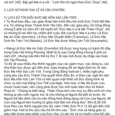
với em” (45). Bấy giờ Ma-ri-a nói : “Linh hồn tôi ngợi khen Đức Chúa” (46).
2. LỊCH SỬ NGÀY ĐẠI LỄ VÀ CÂU CHUYỆN :
1) LỊCH SỬ TÍN ĐIỀU ĐỨC MẸ HỒN XÁC LÊN TRỜI :
+ Từ thuở ban đầu, các giáo đoàn tiên khởi đều tôn kính Đức Trinh Nữ Ma-
ri-a. Từ những đoạn Thánh Kinh Tân Ước, đến các giáo phụ, rồi Công đồng
chung Ê-phê-sô năm 431 đã tuyên bố “Đức Ma-ri-a là Mẹ Thiên Chúa”. Đã
có những lễ nói đến lúc chấm dứt cuộc đời của Đức Ma-ri-a như: Lễ Đức
Mẹ An Giấc (dormitio), Lễ Đức Mẹ Chuyển Biến (Transitus), Lễ Đức Mẹ
Sinh Ra Trên Trời (Natalis), Lễ Đức Mẹ được Nâng Lên Trời (Assumptio).
+ Riêng Lễ Đức Mẹ An Giấc (Dormitio) đã được long trọng cử hành đó đây
trong Giáo Hội Đông Phương. Nhất là từ sau Công đồng chung Ê-phê-sô
năm 431, nhưng mãi đến thế kỷ thứ 7, lễ này mới được du nhập vào Giáo
Hội Tây Phương.
Từ đó về sau nhiều thư thỉnh nguyện của các giám mục, các dòng tu, các
nhà thần học được gửi đến Đức Giáo Hoàng để xin Ngài định tín về việc
Đức Mẹ Hồn Xác Lên Trời. Trong Công đồng Vatican I, nhiều nghị phụ
cũng yêu cầu Đức Thánh Cha quyết định điều đó, vì theo các ngài thì việc
Đức Mẹ Hồn Xác Lên Trời có liên quan mật thiết với đức đồng trinh và
chức vụ làm mẹ Đấng Cứu Thế của Ngài. Hơn nữa, vì Mẹ đã được cứu
chuộc hoàn toàn, nên cũng phải được tôn vinh toàn diện như lời thánh
Phao-lô : “Chúng ta biết rằng : Thiên Chúa làm cho mọi sự đều sinh ích cho
những ai yêu mến người, tức là cho những ai Người đã biết từ trước, thì
Người đã tiền định cho họ nên đồng hình đồng dạng với Con của Người, để
Con của Người làm trưởng tử giữa một đàn em đông đúc” (Rm 8,28-29).
Dựa theo các thỉnh nguyện thư đó, năm 1946, Đức Pi-ô 12 đã gửi đến mỗi
giám mục một lá thư yêu cầu trả lời như sau : “Đức cha và hàng giáo sĩ,
giáo dân trong giáo phận của Đức cha, có xác tín và có muốn công bố việc