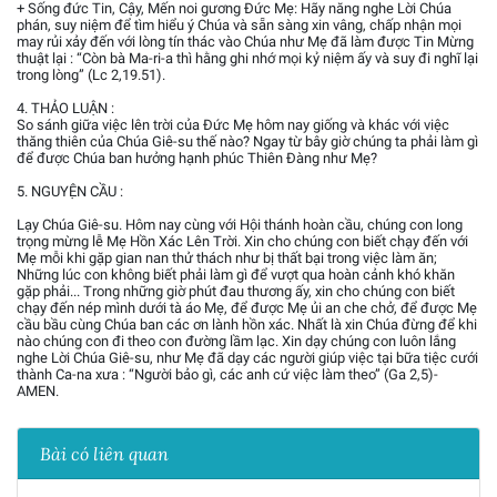
+ Sống đức Tin, Cậy, Mến noi gương Đức Mẹ: Hãy năng nghe Lời Chúa
phán, suy niệm để tìm hiểu ý Chúa và sẵn sàng xin vâng, chấp nhận mọi
may rủi xảy đến với lòng tín thác vào Chúa như Mẹ đã làm được Tin Mừng
thuật lại : “Còn bà Ma-ri-a thì hằng ghi nhớ mọi kỷ niệm ấy và suy đi nghĩ lại
trong lòng” (Lc 2,19.51).
4. THẢO LUẬN :
So sánh giữa việc lên trời của Đức Mẹ hôm nay giống và khác với việc
thăng thiên của Chúa Giê-su thế nào? Ngay từ bây giờ chúng ta phải làm gì
để được Chúa ban hưởng hạnh phúc Thiên Đàng như Mẹ?
5. NGUYỆN CẦU :
Lạy Chúa Giê-su. Hôm nay cùng với Hội thánh hoàn cầu, chúng con long
trọng mừng lễ Mẹ Hồn Xác Lên Trời. Xin cho chúng con biết chạy đến với
Mẹ mỗi khi gặp gian nan thử thách như bị thất bại trong việc làm ăn;
Những lúc con không biết phải làm gì để vượt qua hoàn cảnh khó khăn
gặp phải... Trong những giờ phút đau thương ấy, xin cho chúng con biết
chạy đến nép mình dưới tà áo Mẹ, để được Mẹ ủi an che chở, để được Mẹ
cầu bầu cùng Chúa ban các ơn lành hồn xác. Nhất là xin Chúa đừng để khi
nào chúng con đi theo con đường lầm lạc. Xin dạy chúng con luôn lắng
nghe Lời Chúa Giê-su, như Mẹ đã dạy các người giúp việc tại bữa tiệc cưới
thành Ca-na xưa : “Người bảo gì, các anh cứ việc làm theo” (Ga 2,5)-
AMEN.
Bài có liên quan