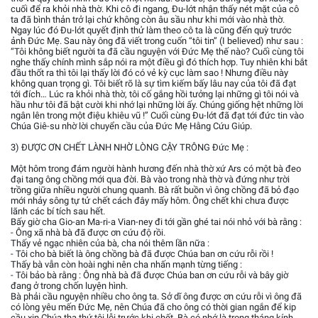
cuối để ra khỏi nhà thờ. Khi cô đi ngang, Đu-lớt nhận thấy nét mặt của cô
ta đã bình thản trở lại chứ không còn âu sầu như khi mới vào nhà thờ.
Ngay lúc đó Đu-lớt quyết định thử làm theo cô ta là cũng đến quỳ trước
ảnh Đức Mẹ. Sau này ông đã viết trong cuốn “tôi tin” (I believed) như sau :
“Tôi không biết người ta đã cầu nguyện với Đức Mẹ thế nào? Cuối cùng tôi
nghe thấy chính mình sắp nói ra một điều gì đó thích hợp. Tuy nhiên khi bắt
đầu thốt ra thì tôi lại thấy lời đó có vẻ kỳ cục làm sao ! Nhưng điều này
không quan trọng gì. Tôi biết rõ là sự tìm kiếm bấy lâu nay của tôi đã đạt
tới đích… Lúc ra khỏi nhà thờ, tôi cố gắng hồi tưởng lại những gì tôi nói và
hầu như tôi đã bật cười khi nhớ lại những lời ấy. Chúng giống hệt những lời
ngân lên trong một điệu khiêu vũ !” Cuối cùng Đu-lớt đã đạt tới đức tin vào
Chúa Giê-su nhờ lời chuyển cầu của Đức Mẹ Hằng Cứu Giúp.
3) ĐƯỢC ƠN CHẾT LÀNH NHỜ LÒNG CẬY TRÔNG Đức Mẹ :
Một hôm trong đám người hành hương đến nhà thờ xứ Ars có một bà đeo
đại tang ông chồng mới qua đời. Bà vào trong nhà thờ và đứng như trời
trồng giữa nhiều người chung quanh. Bà rất buồn vì ông chồng đã bỏ đạo
mới nhảy sông tự tử chết cách đây mấy hôm. Ông chết khi chưa được
lãnh các bí tích sau hết.
Bấy giờ cha Gio-an Ma-ri-a Vian-ney đi tới gần ghé tai nói nhỏ với bà rằng :
- Ông xã nhà bà đã được ơn cứu độ rồi.
Thấy vẻ ngạc nhiên của bà, cha nói thêm lần nữa :
- Tôi cho bà biết là ông chồng bà đã được Chúa ban ơn cứu rỗi rồi !
Thấy bà vẫn còn hoài nghi nên cha nhấn mạnh từng tiếng :
- Tôi bảo bà rằng : Ông nhà bà đã được Chúa ban ơn cứu rỗi và bây giờ
đang ở trong chốn luyện hình.
Bà phải cầu nguyện nhiều cho ông ta. Sở dĩ ông được ơn cứu rỗi vì ông đã
có lòng yêu mến Đức Mẹ, nên Chúa đã cho ông có thời gian ngắn để kip
cầu xin Chúa tha thứ tội lỗi trước khi chết. Bà có nhớ là trong tháng kính