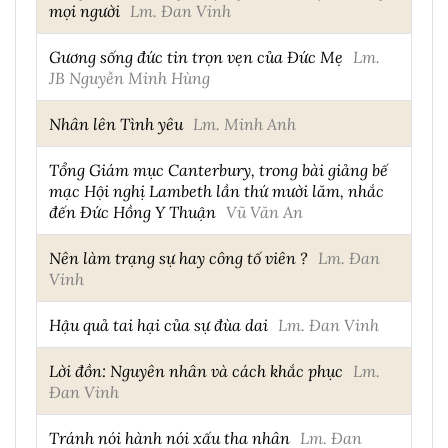
mọi người
Lm. Đan Vinh
Gương sống đức tin trọn vẹn của Đức Mẹ
Lm.
JB Nguyễn Minh Hùng
Nhân lên Tình yêu
Lm. Minh Anh
Tổng Giám mục Canterbury, trong bài giảng bế
mạc Hội nghị Lambeth lần thứ mười lăm, nhắc
đến Đức Hồng Y Thuận
Vũ Văn An
Nên làm trạng sự hay công tố viên ?
Lm. Đan
Vinh
Hậu quả tai hại của sự đùa dai
Lm. Đan Vinh
Lời đồn: Nguyên nhân và cách khắc phục
Lm.
Đan Vinh
Tránh nói hành nói xấu tha nhân
Lm. Đan