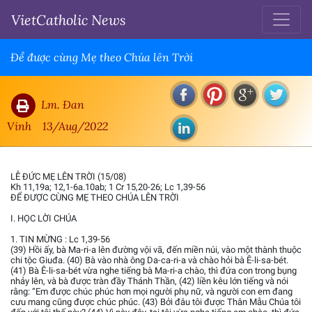
VietCatholic News
Để được cùng Mẹ theo Chúa lên Trời
Lm. Đan
Vinh
13/Aug/2022
LỄ ĐỨC MẸ LÊN TRỜI (15/08)
Kh 11,19a; 12,1-6a.10ab; 1 Cr 15,20-26; Lc 1,39-56
ĐỂ ĐƯỢC CÙNG MẸ THEO CHÚA LÊN TRỜI
I. HỌC LỜI CHÚA
1. TIN MỪNG : Lc 1,39-56
(39) Hồi ấy, bà Ma-ri-a lên đường vội vã, đến miền núi, vào một thành thuộc
chi tộc Giuđa. (40) Bà vào nhà ông Da-ca-ri-a và chào hỏi bà Ê-li-sa-bét.
(41) Bà Ê-li-sa-bét vừa nghe tiếng bà Ma-ri-a chào, thì đứa con trong bụng
nhảy lên, và bà được tràn đầy Thánh Thần, (42) liền kêu lớn tiếng và nói
rằng: “Em được chúc phúc hơn mọi người phụ nữ, và người con em đang
cưu mang cũng được chúc phúc. (43) Bởi đâu tôi được Thân Mẫu Chúa tôi