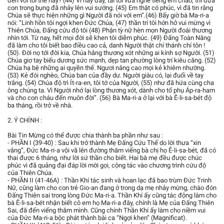
đến với tôi thế này? (44) Vì này đây, tai tôi vừa nghe tiếng em chào, thì đứa
con trong bụng đã nhảy lên vui sướng. (45) Em thật có phúc, vì đã tin rằng
Chúa sẽ thực hiện những gì Người đã nói với em”.(46) Bấy giờ bà Ma-ri-a
nói: “Linh hồn tôi ngợi khen Đức Chúa, (47) thần trí tôi hớn hở vui mừng vì
Thiên Chúa, Đấng cứu độ tôi (48) Phận tỳ nữ hèn mọn Người đoái thương
nhìn tới. Từ nay, hết mọi đời sẽ khen tôi diễm phúc. (49) Đấng Toàn Năng
đã làm cho tôi biết bao điều cao cả, danh Người thật chí thánh chí tôn !
(50). Đời nọ tới đời kia, Chúa hằng thương xót những ai kính sợ Người. (51)
Chúa giơ tay biểu dương sức mạnh, dẹp tan phường lòng trí kiêu căng. (52)
Chúa hạ bệ những ai quyền thế. Ngươi nâng cao mọi kẻ khiêm nhường.
(53) Kẻ đói nghèo, Chúa ban của đầy dư. Người giàu có, lại đuổi về tay
trắng. (54) Chúa độ trì Ít-ra-en, tôi tớ của Người, (55) như đã hứa cùng cha
ông chúng ta. Vì Người nhớ lại lòng thương xót, dành cho tổ phụ Áp-ra-ham
và cho con cháu đến muôn đời”. (56) Bà Ma-ri-a ở lại với bà Ê-li-sa-bét độ
ba tháng, rồi trở về nhà.
2. Ý CHÍNH :
Bài Tin Mừng có thể được chia thành ba phần như sau :
- PHẦN I (39-40) : Sau khi trở thành Mẹ Đấng Cứu Thế do lời thưa “xin
vâng”, Đức Ma-ri-a vội vã lên đường thăm viếng bà chị họ Ê-li-sa-bét, đã có
thai được 6 tháng, như lời sứ thần cho biết. Hai bà mẹ đều được chúc
phúc vì đã quảng đại đáp lời mời gọi, cộng tác vào chương trình cứu độ
của Thiên Chúa.
- PHẦN II (41-46A) : Thần Khí tác sinh và hoan lạc đã bao trùm Đức Trinh
Nữ, cũng làm cho con trẻ Gio-an đang ở trong dạ mẹ nhảy mừng, chào đón
Đấng Thiên sai trong lòng Đức Ma-ri-a. Thần Khí ấy cũng tác động làm cho
bà Ê-li-sa-bét nhận biết cô em họ Ma-ri-a đây, chính là Mẹ của Đấng Thiên
Sai, đã đến viếng thăm mình. Cũng chính Thần Khí ấy làm cho niềm vui
của Đức Ma-ri-a bộc phát thành bài ca “Ngợi khen” (Magnificat).