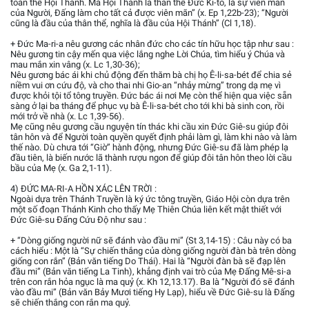
toàn thể Hội Thánh. Mà Hội Thánh là thân thể Đức Ki-tô, là sự viên mãn
của Người, Đấng làm cho tất cả được viên mãn” (x. Ep 1,22b-23); “Người
cũng là đầu của thân thể, nghĩa là đầu của Hội Thánh” (Cl 1,18).
+ Đức Ma-ri-a nêu gương các nhân đức cho các tín hữu học tập như sau :
Nêu gương tin cậy mến qua việc lắng nghe Lời Chúa, tìm hiểu ý Chúa và
mau mắn xin vâng (x. Lc 1,30-36);
Nêu gương bác ái khi chủ động đến thăm bà chị họ Ê-li-sa-bét để chia sẻ
niềm vui ơn cứu độ, và cho thai nhi Gio-an “nhảy mừng” trong dạ mẹ vì
được khỏi tội tổ tông truyền. Đức bác ái nơi Mẹ còn thể hiện qua việc sẵn
sàng ở lại ba tháng để phục vụ bà Ê-li-sa-bét cho tới khi bà sinh con, rồi
mới trở về nhà (x. Lc 1,39-56).
Mẹ cũng nêu gương cầu nguyện tín thác khi cầu xin Đức Giê-su giúp đôi
tân hôn và để Người toàn quyền quyết định phải làm gì, làm khi nào và làm
thế nào. Dù chưa tới “Giờ” hành động, nhưng Đức Giê-su đã làm phép lạ
đầu tiên, là biến nước lã thành rượu ngon để giúp đôi tân hôn theo lời cầu
bầu của Mẹ (x. Ga 2,1-11).
4) ĐỨC MA-RI-A HỒN XÁC LÊN TRỜI :
Ngoài dựa trên Thánh Truyền là ký ức tông truyền, Giáo Hội còn dựa trên
một số đoạn Thánh Kinh cho thấy Mẹ Thiên Chúa liên kết mật thiết với
Đức Giê-su Đấng Cứu Độ như sau :
+ “Dòng giống người nữ sẽ đánh vào đầu mi” (St 3,14-15) : Câu này có ba
cách hiểu : Một là “Sự chiến thắng của dòng giống người đàn bà trên dòng
giống con rắn” (Bản văn tiếng Do Thái). Hai là “Người đàn bà sẽ đạp lên
đầu mi” (Bản văn tiếng La Tinh), khẳng định vai trò của Mẹ Đấng Mê-si-a
trên con rắn hỏa ngục là ma quỷ (x. Kh 12,13.17). Ba là “Người đó sẽ đánh
vào đầu mi” (Bản văn Bảy Mươi tiếng Hy Lạp), hiểu về Đức Giê-su là Đấng
sẽ chiến thắng con rắn ma quỷ.