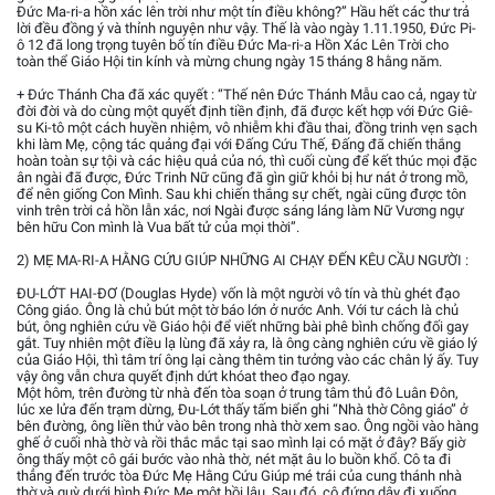
Đức Ma-ri-a hồn xác lên trời như một tín điều không?” Hầu hết các thư trả
lời đều đồng ý và thỉnh nguyện như vậy. Thế là vào ngày 1.11.1950, Đức Pi-
ô 12 đã long trọng tuyên bố tín điều Đức Ma-ri-a Hồn Xác Lên Trời cho
toàn thể Giáo Hội tin kính và mừng chung ngày 15 tháng 8 hằng năm.
+ Đức Thánh Cha đã xác quyết : “Thế nên Đức Thánh Mẫu cao cả, ngay từ
đời đời và do cùng một quyết định tiền định, đã được kết hợp với Đức Giê-
su Ki-tô một cách huyền nhiệm, vô nhiễm khi đầu thai, đồng trinh vẹn sạch
khi làm Mẹ, cộng tác quảng đại với Đấng Cứu Thế, Đấng đã chiến thắng
hoàn toàn sự tội và các hiệu quả của nó, thì cuối cùng để kết thúc mọi đặc
ân ngài đã được, Đức Trinh Nữ cũng đã gìn giữ khỏi bị hư nát ở trong mồ,
để nên giống Con Mình. Sau khi chiến thắng sự chết, ngài cũng được tôn
vinh trên trời cả hồn lẫn xác, nơi Ngài được sáng láng làm Nữ Vương ngự
bên hữu Con mình là Vua bất tử của mọi thời”.
2) MẸ MA-RI-A HẰNG CỨU GIÚP NHỮNG AI CHẠY ĐẾN KÊU CẦU NGƯỜI :
ĐU-LỚT HAI-ĐƠ (Douglas Hyde) vốn là một người vô tín và thù ghét đạo
Công giáo. Ông là chủ bút một tờ báo lớn ở nước Anh. Với tư cách là chủ
bút, ông nghiên cứu về Giáo hội để viết những bài phê bình chống đối gay
gắt. Tuy nhiên một điều lạ lùng đã xảy ra, là ông càng nghiên cứu về giáo lý
của Giáo Hội, thì tâm trí ông lại càng thêm tin tưởng vào các chân lý ấy. Tuy
vậy ông vẫn chưa quyết định dứt khóat theo đạo ngay.
Một hôm, trên đường từ nhà đến tòa soạn ở trung tâm thủ đô Luân Đôn,
lúc xe lửa đến trạm dừng, Đu-Lớt thấy tấm biển ghi “Nhà thờ Công giáo” ở
bên đường, ông liền thử vào bên trong nhà thờ xem sao. Ông ngồi vào hàng
ghế ở cuối nhà thờ và rồi thắc mắc tại sao mình lại có mặt ở đây? Bấy giờ
ông thấy một cô gái bước vào nhà thờ, nét mặt âu lo buồn khổ. Cô ta đi
thẳng đến trước tòa Đức Mẹ Hằng Cứu Giúp mé trái của cung thánh nhà
thờ và quỳ dưới hình Đức Mẹ một hồi lâu. Sau đó, cô đứng dậy đi xuống