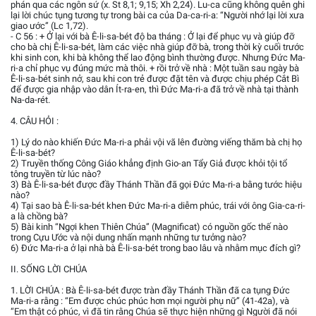
phán qua các ngôn sứ (x. St 8,1; 9,15; Xh 2,24). Lu-ca cũng không quên ghi
lại lời chúc tụng tương tự trong bài ca của Da-ca-ri-a: “Người nhớ lại lời xưa
giao ước” (Lc 1,72).
- C 56 : + Ở lại với bà Ê-li-sa-bét độ ba tháng : Ở lại để phục vụ và giúp đỡ
cho bà chị Ê-li-sa-bét, làm các việc nhà giúp đỡ bà, trong thời kỳ cuối trước
khi sinh con, khi bà không thể lao động bình thường được. Nhưng Đức Ma-
ri-a chỉ phục vụ đúng mức mà thôi. + rồi trở về nhà : Một tuần sau ngày bà
Ê-li-sa-bét sinh nở, sau khi con trẻ được đặt tên và được chịu phép Cắt Bì
để được gia nhập vào dân Ít-ra-en, thì Đức Ma-ri-a đã trở về nhà tại thành
Na-da-rét.
4. CÂU HỎI :
1) Lý do nào khiến Đức Ma-ri-a phải vội vã lên đường viếng thăm bà chị họ
Ê-li-sa-bét?
2) Truyền thống Công Giáo khẳng định Gio-an Tẩy Giả được khỏi tội tổ
tông truyền từ lúc nào?
3) Bà Ê-li-sa-bét được đầy Thánh Thần đã gọi Đức Ma-ri-a bằng tước hiệu
nào?
4) Tại sao bà Ê-li-sa-bét khen Đức Ma-ri-a diễm phúc, trái với ông Gia-ca-ri-
a là chồng bà?
5) Bài kinh “Ngợi khen Thiên Chúa” (Magnificat) có nguồn gốc thế nào
trong Cựu Ước và nội dung nhấn mạnh những tư tưởng nào?
6) Đức Ma-ri-a ở lại nhà bà Ê-li-sa-bét trong bao lâu và nhằm mục đích gì?
II. SỐNG LỜI CHÚA
1. LỜI CHÚA : Bà Ê-li-sa-bét được tràn đầy Thánh Thần đã ca tụng Đức
Ma-ri-a rằng : “Em được chúc phúc hơn mọi người phụ nữ” (41-42a), và
“Em thật có phúc, vì đã tin rằng Chúa sẽ thực hiện những gì Người đã nói