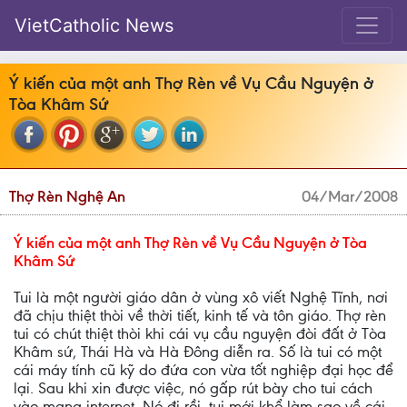
VietCatholic News
Ý kiến của một anh Thợ Rèn về Vụ Cầu Nguyện ở
Tòa Khâm Sứ
Thợ Rèn Nghệ An
04/Mar/2008
Ý kiến của một anh Thợ Rèn về Vụ Cầu Nguyện ở Tòa
Khâm Sứ
Tui là một người giáo dân ở vùng xô viết Nghệ Tĩnh, nơi
đã chịu thiệt thòi về thời tiết, kinh tế và tôn giáo. Thợ rèn
tui có chút thiệt thòi khi cái vụ cầu nguyện đòi đất ở Tòa
Khâm sứ, Thái Hà và Hà Đông diễn ra. Số là tui có một
cái máy tính cũ kỹ do đứa con vừa tốt nghiệp đại học để
lại. Sau khi xin được việc, nó gấp rút bày cho tui cách
vào mạng internet. Nó đi rồi, tui mới khổ làm sao về cái