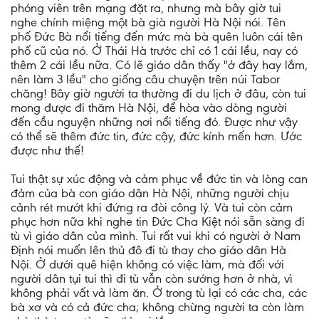
phóng viên trên mạng đặt ra, nhưng mà bây giờ tui
nghe chính miệng một bà già người Hà Nội nói. Tên
phố Đức Bà nổi tiếng đến mức mà bà quên luôn cái tên
phố cũ của nó. Ở Thái Hà trước chỉ có 1 cái lều, nay có
thêm 2 cái lều nữa. Có lẽ giáo dân thấy "ở đây hay lắm,
nên làm 3 lều" cho giống câu chuyện trên núi Tabor
chăng! Bây giờ người ta thường đi du lịch ở đâu, còn tui
mong được đi thăm Hà Nội, để hòa vào dòng người
đến cầu nguyện những nơi nổi tiếng đó. Được như vậy
có thể sẽ thêm đức tin, đức cậy, đức kính mến hơn. Ước
được như thế!
Tui thật sự xúc động và cảm phục về đức tin và lòng can
đảm của bà con giáo dân Hà Nội, những người chịu
cảnh rét mướt khi đứng ra đòi công lý. Và tui còn cảm
phục hơn nữa khi nghe tin Đức Cha Kiệt nói sẵn sàng đi
tù vì giáo dân của mình. Tui rất vui khi có người ở Nam
Định nói muốn lên thủ đô đi tù thay cho giáo dân Hà
Nội. Ở dưới quê hiện không có việc làm, mà đối với
người dân tụi tui thì đi tù vẫn còn sướng hơn ở nhà, vì
không phải vất vả làm ăn. Ở trong tù lại có các cha, các
bà xơ và có cả đức cha; không chừng người ta còn làm