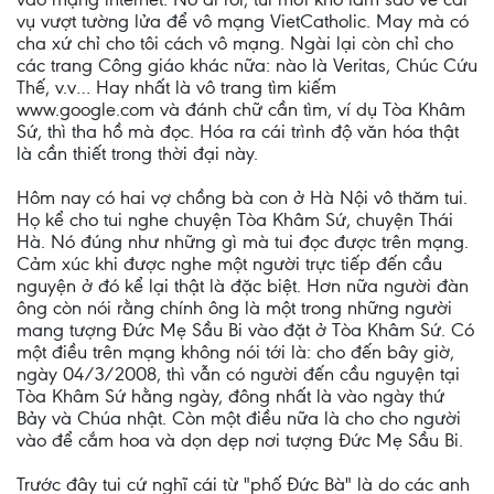
vụ vượt tường lửa để vô mạng VietCatholic. May mà có
cha xứ chỉ cho tôi cách vô mạng. Ngài lại còn chỉ cho
các trang Công giáo khác nữa: nào là Veritas, Chúc Cứu
Thế, v.v… Hay nhất là vô trang tìm kiếm
www.google.com và đánh chữ cần tìm, ví dụ Tòa Khâm
Sứ, thì tha hồ mà đọc. Hóa ra cái trình độ văn hóa thật
là cần thiết trong thời đại này.
Hôm nay có hai vợ chồng bà con ở Hà Nội vô thăm tui.
Họ kể cho tui nghe chuyện Tòa Khâm Sứ, chuyện Thái
Hà. Nó đúng như những gì mà tui đọc được trên mạng.
Cảm xúc khi được nghe một người trực tiếp đến cầu
nguyện ở đó kể lại thật là đặc biệt. Hơn nữa người đàn
ông còn nói rằng chính ông là một trong những người
mang tượng Đức Mẹ Sầu Bi vào đặt ở Tòa Khâm Sứ. Có
một điều trên mạng không nói tới là: cho đến bây giờ,
ngày 04/3/2008, thì vẫn có người đến cầu nguyện tại
Tòa Khâm Sứ hằng ngày, đông nhất là vào ngày thứ
Bảy và Chúa nhật. Còn một điều nữa là cho cho người
vào để cắm hoa và dọn dẹp nơi tượng Đức Mẹ Sầu Bi.
Trước đây tui cứ nghĩ cái từ "phố Đức Bà" là do các anh