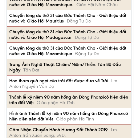
nước và Giáo Hội Mozambique.
Giáo Hội Năm Châu
Chuyến tông du thứ 31 của Đức Thánh Cha - Giới thiệu đất
nước và Giáo Hội Mauritius
Đặng Tự Do
Chuyến tông du thứ 31 của Đức Thánh Cha - Giới thiệu đất
nước và Giáo Hội Madagascar
Đặng Tự Do
Chuyến tông du thứ 31 của Đức Thánh Cha - Giới thiệu đất
nước và Giáo Hội Mozambique
Đặng Tự Do
Trang Ảnh Nghệ Thuật Chiêm/Niệm/Thiền: Tản Bộ Đầu
Ngày
Tấn Đạt
Hoa thơm quả ngọt của trái đất được đưa về Trời
Lm.
Antôn Nguyễn Văn Độ
Thánh lễ kỷ niệm 90 năm hồng ân Dòng Phanxicô hiện diện
trên đất Việt
Giáo phận Hà Tĩnh
Hình ảnh Thánh lễ kỷ niệm 90 năm hồng ân Dòng Phanxicô
hiện diện trên đất Việt
Giáo phận Hà Tĩnh
Cảm Nhận Chuyến Hành Hương Đất Thánh 2019
Lm.
Antôn Trần Xuân Sang, SVD.