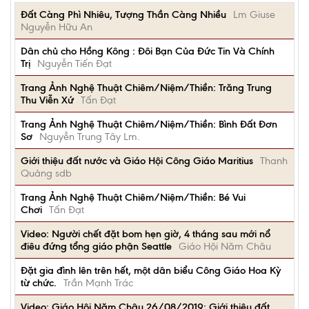
Đất Càng Phì Nhiêu, Tượng Thần Càng Nhiều
Lm Giuse
Nguyễn Hữu An
Dân chủ cho Hồng Kông : Đôi Bạn Của Đức Tin Và Chính
Trị
Nguyễn Tiến Đạt
Trang Ảnh Nghệ Thuật Chiêm/Niệm/Thiền: Trăng Trung
Thu Viễn Xứ
Tấn Đạt
Trang Ảnh Nghệ Thuật Chiêm/Niệm/Thiền: Bình Đất Đơn
Sơ
Nguyễn Trung Tây Lm.
Giới thiệu đất nước và Giáo Hội Công Giáo Maritius
Thanh
Quảng sdb
Trang Ảnh Nghệ Thuật Chiêm/Niệm/Thiền: Bé Vui
Chơi
Tấn Đạt
Video: Người chết đặt bom hẹn giờ, 4 tháng sau mới nổ
điêu đứng tổng giáo phận Seattle
Giáo Hội Năm Châu
Đặt gia đình lên trên hết, một dân biểu Công Giáo Hoa Kỳ
từ chức.
Trần Mạnh Trác
Video: Giáo Hội Năm Châu 26/08/2019: Giới thiệu đất