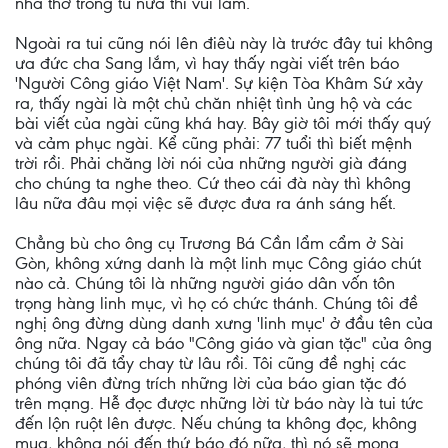
nhà thờ trong tù nữa thì vui lắm.
Ngoài ra tui cũng nói lên điêù này là trước đây tui không
ưa đức cha Sang lắm, vì hay thấy ngài viết trên báo
'Người Công giáo Việt Nam'. Sự kiện Tòa Khâm Sứ xảy
ra, thấy ngài là một chủ chăn nhiệt tình ủng hộ và các
bài viết của ngài cũng khá hay. Bây giờ tôi mới thấy quý
và cảm phục ngài. Kể cũng phải: 77 tuổi thì biết mệnh
trời rồi. Phải chăng lời nói của những người già đáng
cho chúng ta nghe theo. Cứ theo cái đà này thì không
lâu nữa đâu mọi việc sẽ được đưa ra ánh sáng hết.
Chẳng bù cho ông cụ Trương Bá Cần lẩm cẩm ở Sài
Gòn, không xứng danh là một linh mục Công giáo chút
nào cả. Chúng tôi là những người giáo dân vốn tôn
trọng hàng linh mục, vì họ có chức thánh. Chúng tôi đề
nghị ông đừng dùng danh xưng 'linh mục' ở đầu tên của
ông nữa. Ngay cả báo "Công giáo và gian tặc" của ông
chúng tôi đã tẩy chay từ lâu rồi. Tôi cũng đề nghị các
phóng viên đừng trích những lời của báo gian tặc đó
trên mạng. Hễ đọc được những lời từ báo này là tui tức
đến lộn ruột lên được. Nếu chúng ta không đọc, không
mua, không nói đến thứ báo đó nữa, thì nó sẽ mong