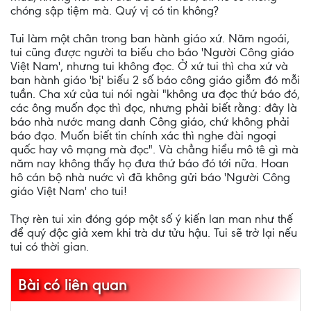
chóng sập tiệm mà. Quý vị có tin không?
Tui làm một chân trong ban hành giáo xứ. Năm ngoái,
tui cũng được người ta biếu cho báo 'Người Công giáo
Việt Nam', nhưng tui không đọc. Ở xứ tui thì cha xứ và
ban hành giáo 'bị' biếu 2 số báo công giáo giỗm đó mỗi
tuần. Cha xứ của tui nói ngài "không ưa đọc thứ báo đó,
các ông muốn đọc thì đọc, nhưng phải biết rằng: đây là
báo nhà nước mang danh Công giáo, chứ không phải
báo đạo. Muốn biết tin chính xác thì nghe đài ngoại
quốc hay vô mạng mà đọc". Và chẳng hiểu mô tê gì mà
năm nay không thấy họ đưa thứ báo đó tới nữa. Hoan
hô cán bộ nhà nuớc vì đã không gửi báo 'Người Công
giáo Việt Nam' cho tui!
Thợ rèn tui xin đóng góp một số ý kiến lan man như thế
để quý độc giả xem khi trà dư tửu hậu. Tui sẽ trở lại nếu
tui có thời gian.
Bài có liên quan