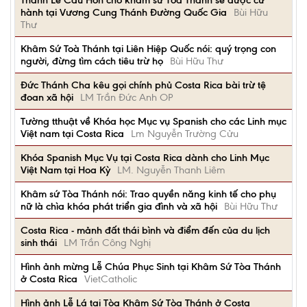
Thánh Lễ Cầu Hồn cho khâm sứ Tòa Thánh sẽ được cử
hành tại Vương Cung Thánh Đường Quốc Gia
Bùi Hữu
Thư
Khâm Sứ Toà Thánh tại Liên Hiệp Quốc nói: quý trọng con
người, đừng tìm cách tiêu trừ họ
Bùi Hữu Thư
Đức Thánh Cha kêu gọi chính phủ Costa Rica bài trừ tệ
đoan xã hội
LM Trần Đức Anh OP
Tường tthuật về Khóa học Mục vụ Spanish cho các Linh mục
Việt nam tại Costa Rica
Lm Nguyễn Trường Cửu
Khóa Spanish Mục Vụ tại Costa Rica dành cho Linh Mục
Việt Nam tại Hoa Kỳ
LM. Nguyễn Thanh Liêm
Khâm sứ Tòa Thánh nói: Trao quyền năng kinh tế cho phụ
nữ là chìa khóa phát triển gia đình và xã hội
Bùi Hữu Thư
Costa Rica - mảnh đất thái bình và điểm đến của du lịch
sinh thái
LM Trần Công Nghị
Hình ảnh mừng Lễ Chúa Phục Sinh tại Khâm Sứ Tòa Thánh
ở Costa Rica
VietCatholic
Hình ảnh Lễ Lá tại Tòa Khâm Sứ Tòa Thánh ở Costa