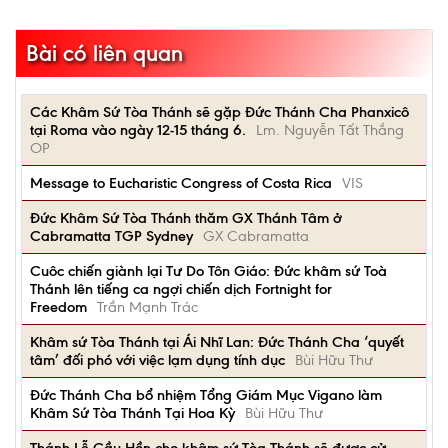
Bài có liên quan
Các Khâm Sứ Tòa Thánh sẽ gặp Đức Thánh Cha Phanxicô
tại Roma vào ngày 12-15 tháng 6.
Lm. Nguyễn Tất Thắng
OP
Message to Eucharistic Congress of Costa Rica
VIS
Đức Khâm Sứ Tòa Thánh thăm GX Thánh Tâm ở
Cabramatta TGP Sydney
GX Cabramatta
Cuôc chiến giành lại Tư Do Tôn Giáo: Đức khâm sứ Toà
Thánh lên tiếng ca ngợi chiến dịch Fortnight for
Freedom
Trần Mạnh Trác
Khâm sứ Tòa Thánh tại Ái Nhĩ Lan: Đức Thánh Cha ‘quyết
tâm’ đối phó với việc lạm dụng tính dục
Bùi Hữu Thư
Đức Thánh Cha bổ nhiệm Tổng Giám Mục Vigano làm
Khâm Sứ Tòa Thánh Tại Hoa Kỳ
Bùi Hữu Thư