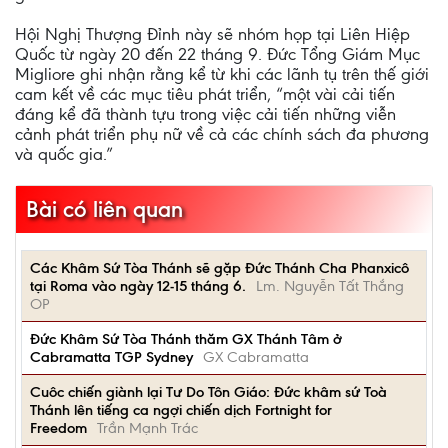
Hội Nghị Thượng Đỉnh này sẽ nhóm họp tại Liên Hiệp
Quốc từ ngày 20 đến 22 tháng 9. Đức Tổng Giám Mục
Migliore ghi nhận rằng kể từ khi các lãnh tụ trên thế giới
cam kết về các mục tiêu phát triển, “một vài cải tiến
đáng kể đã thành tựu trong việc cải tiến những viễn
cảnh phát triển phụ nữ về cả các chính sách đa phương
và quốc gia.”
Bài có liên quan
Các Khâm Sứ Tòa Thánh sẽ gặp Đức Thánh Cha Phanxicô
tại Roma vào ngày 12-15 tháng 6.
Lm. Nguyễn Tất Thắng
OP
Đức Khâm Sứ Tòa Thánh thăm GX Thánh Tâm ở
Cabramatta TGP Sydney
GX Cabramatta
Cuôc chiến giành lại Tư Do Tôn Giáo: Đức khâm sứ Toà
Thánh lên tiếng ca ngợi chiến dịch Fortnight for
Freedom
Trần Mạnh Trác