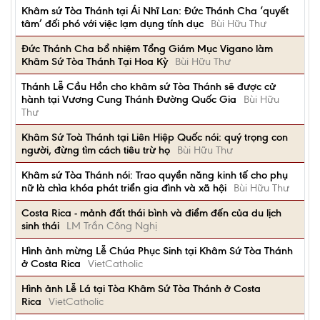
Khâm sứ Tòa Thánh tại Ái Nhĩ Lan: Đức Thánh Cha ‘quyết
tâm’ đối phó với việc lạm dụng tính dục
Bùi Hữu Thư
Đức Thánh Cha bổ nhiệm Tổng Giám Mục Vigano làm
Khâm Sứ Tòa Thánh Tại Hoa Kỳ
Bùi Hữu Thư
Thánh Lễ Cầu Hồn cho khâm sứ Tòa Thánh sẽ được cử
hành tại Vương Cung Thánh Đường Quốc Gia
Bùi Hữu
Thư
Khâm Sứ Toà Thánh tại Liên Hiệp Quốc nói: quý trọng con
người, đừng tìm cách tiêu trừ họ
Bùi Hữu Thư
Khâm sứ Tòa Thánh nói: Trao quyền năng kinh tế cho phụ
nữ là chìa khóa phát triển gia đình và xã hội
Bùi Hữu Thư
Costa Rica - mảnh đất thái bình và điểm đến của du lịch
sinh thái
LM Trần Công Nghị
Hình ảnh mừng Lễ Chúa Phục Sinh tại Khâm Sứ Tòa Thánh
ở Costa Rica
VietCatholic
Hình ảnh Lễ Lá tại Tòa Khâm Sứ Tòa Thánh ở Costa
Rica
VietCatholic