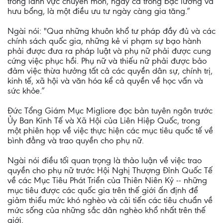
trong lãnh vực chuyên môn, ngay cả trong bậc lương và
hưu bổng, là một điều ưu tư ngày càng gia tăng.”
Ngài nói: "Qua những khuôn khổ tư pháp đầy đủ và các
chính sách quốc gia, những kẻ vi phạm sự bạo hành
phải được đưa ra pháp luật và phụ nữ phải được cung
cứng việc phục hồi. Phụ nữ và thiếu nữ phải được bảo
đảm việc thừa hưởng tất cả các quyền dân sự, chính trị,
kinh tế, xã hội và văn hóa kể cả quyền về học vấn và
sức khỏe.”
Đức Tổng Giám Mục Migliore đọc bản tuyên ngôn trước
Ủy Ban Kinh Tế và Xã Hội của Liên Hiệp Quốc, trong
một phiên họp về việc thực hiện các mục tiêu quốc tế về
bình đẳng và trao quyền cho phụ nữ.
Ngài nói điều tối quan trọng là thảo luận về việc trao
quyền cho phụ nữ trước Hội Nghị Thượng Đỉnh Quốc Tế
về các Mục Tiêu Phát Triển của Thiên Niên Kỷ -- những
mục tiêu được các quốc gia trên thế giới ấn định để
giảm thiểu mức khó nghèo và cải tiến các tiêu chuẩn về
mức sống của những sắc dân nghèo khổ nhất trên thế
giới.