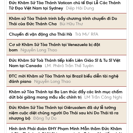
Đức Khâm Sứ Tòa Thánh Vatican chủ tế Đại Lễ Các Thánh
Tử Đạo Việt Nam tại Sydney
Diệp Hải Dung
Khâm sứ Tòa Thánh trinh bầy chương trình chuyến đi Do
Thái của Đức Thánh Cha
Bùi Hữu Thư
Chuyến đi vận động cho Thái Hà
Trà Mi/ RFA
Cơ sở Khâm Sứ Tòa Thánh tại Venezuela bị đặt
bom
Nguyễn Long Thao
Đức Khâm Sứ Toà Thánh tiếp kiến Liên Giáo Sĩ & Tu Sĩ Việt
Nam tại Canada
LM. Phêrô Trần Thế Tuyên
ĐTC mời Khâm sứ Tòa Thánh tại Brazil biểu diễn tài nghệ
đánh piano
Nguyễn Long Thao
Khâm sứ Tòa Thánh tại Ba Lan thúc đẩy các linh mục chấm
dứt bài giảng mang mầu sắc chính trị
LM Trần Công Nghị
Đức Khâm Sứ Tòa Thánh tại Giêrusalem đã dự lễ tưởng
niệm cuộc diệt chủng người Do Thái sau khi Do Thái tỏ ra
nhượng bộ
Đặng Tự Do
Hình ảnh Phái đoàn ĐHY Phạm Minh Mẫn thăm Đức Khâm